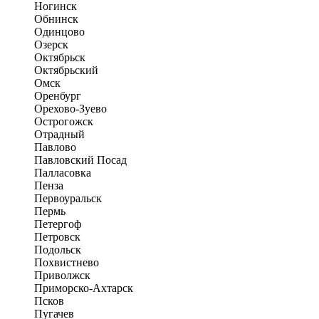
Ногинск
Обнинск
Одинцово
Озерск
Октябрьск
Октябрьский
Омск
Оренбург
Орехово-Зуево
Острогожск
Отрадный
Павлово
Павловский Посад
Палласовка
Пенза
Первоуральск
Пермь
Петергоф
Петровск
Подольск
Похвистнево
Приволжск
Приморско-Ахтарск
Псков
Пугачев