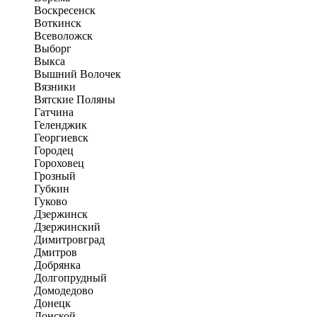
Воскресенск
Воткинск
Всеволожск
Выборг
Выкса
Вышний Волочек
Вязники
Вятские Поляны
Гатчина
Геленджик
Георгиевск
Городец
Гороховец
Грозный
Губкин
Гуково
Дзержинск
Дзержинский
Димитровград
Дмитров
Добрянка
Долгопрудный
Домодедово
Донецк
Донской