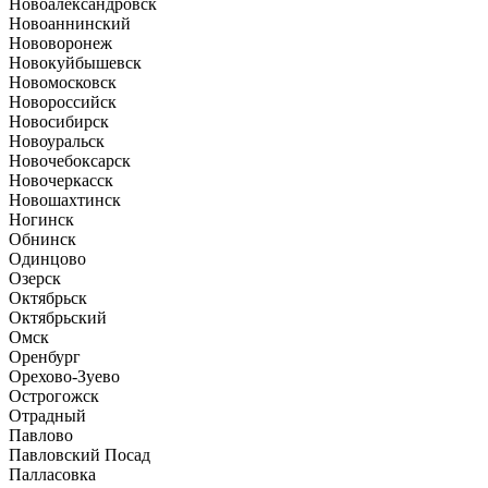
Новоалександровск
Новоаннинский
Нововоронеж
Новокуйбышевск
Новомосковск
Новороссийск
Новосибирск
Новоуральск
Новочебоксарск
Новочеркасск
Новошахтинск
Ногинск
Обнинск
Одинцово
Озерск
Октябрьск
Октябрьский
Омск
Оренбург
Орехово-Зуево
Острогожск
Отрадный
Павлово
Павловский Посад
Палласовка