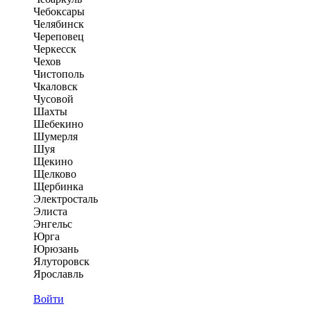
Чебоксары
Челябинск
Череповец
Черкесск
Чехов
Чистополь
Чкаловск
Чусовой
Шахты
Шебекино
Шумерля
Шуя
Щекино
Щелково
Щербинка
Электросталь
Элиста
Энгельс
Юрга
Юрюзань
Ялуторовск
Ярославль
Войти