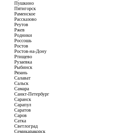
Пушкино
Пятигорск
Раменское
Рассказово
Реутов
Ржев
Родники
Россошь
Ростов
Ростов-на-Дону
Ртищево
Рузаевка
Рыбинск
Рязань
Салават
Сальск
Самара
Санкт-Петербург
Саранск
Сарапул
Саратов
Саров
Сатка
Светлоград
Семикаракорск