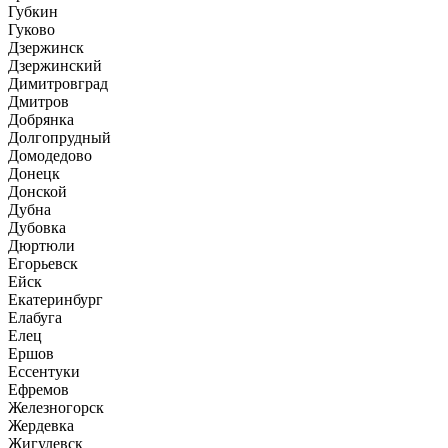
Губкин
Гуково
Дзержинск
Дзержинский
Димитровград
Дмитров
Добрянка
Долгопрудный
Домодедово
Донецк
Донской
Дубна
Дубовка
Дюртюли
Егорьевск
Ейск
Екатеринбург
Елабуга
Елец
Ершов
Ессентуки
Ефремов
Железногорск
Жердевка
Жигулевск