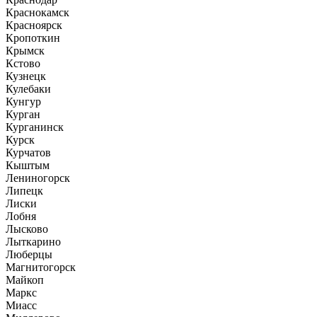
Краснокамск
Красноярск
Кропоткин
Крымск
Кстово
Кузнецк
Кулебаки
Кунгур
Курган
Курганинск
Курск
Курчатов
Кыштым
Лениногорск
Липецк
Лиски
Лобня
Лысково
Лыткарино
Люберцы
Магнитогорск
Майкоп
Маркс
Миасс