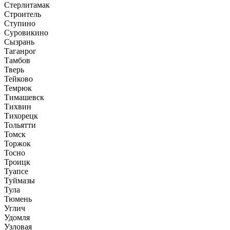
Стерлитамак
Строитель
Ступино
Суровикино
Сызрань
Таганрог
Тамбов
Тверь
Тейково
Темрюк
Тимашевск
Тихвин
Тихорецк
Тольятти
Томск
Торжок
Тосно
Троицк
Туапсе
Туймазы
Тула
Тюмень
Углич
Удомля
Узловая