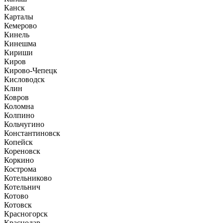
Канск
Карталы
Кемерово
Кинель
Кинешма
Кириши
Киров
Кирово-Чепецк
Кисловодск
Клин
Ковров
Коломна
Колпино
Кольчугино
Константиновск
Копейск
Кореновск
Коркино
Кострома
Котельниково
Котельнич
Котово
Котовск
Красногорск
Краснодар