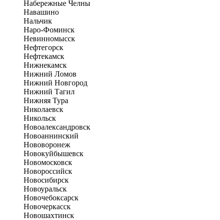
Набережные Челны
Навашино
Нальчик
Наро-Фоминск
Невинномысск
Нефтегорск
Нефтекамск
Нижнекамск
Нижний Ломов
Нижний Новгород
Нижний Тагил
Нижняя Тура
Николаевск
Никольск
Новоалександровск
Новоаннинский
Нововоронеж
Новокуйбышевск
Новомосковск
Новороссийск
Новосибирск
Новоуральск
Новочебоксарск
Новочеркасск
Новошахтинск