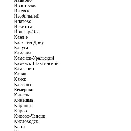
Иваново
Ивантеевка
Ижевск
Изобильный
Ипатово
Искитим
Йошкар-Ола
Казань
Калач-на-Дону
Калуга
Каменка
Каменск-Уральский
Каменск-Шахтинский
Камышин
Канаш
Канск
Карталы
Кемерово
Кинель
Кинешма
Кириши
Киров
Кирово-Чепецк
Кисловодск
Клин