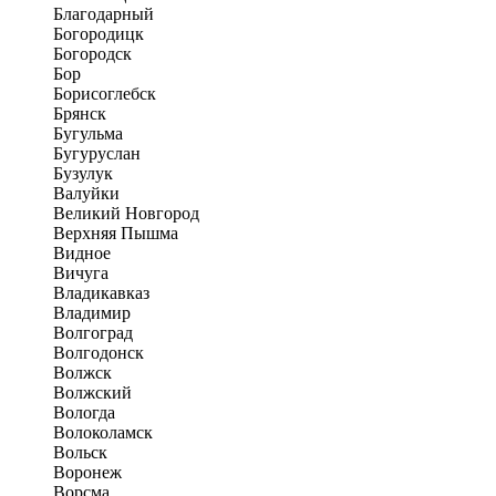
Благодарный
Богородицк
Богородск
Бор
Борисоглебск
Брянск
Бугульма
Бугуруслан
Бузулук
Валуйки
Великий Новгород
Верхняя Пышма
Видное
Вичуга
Владикавказ
Владимир
Волгоград
Волгодонск
Волжск
Волжский
Вологда
Волоколамск
Вольск
Воронеж
Ворсма