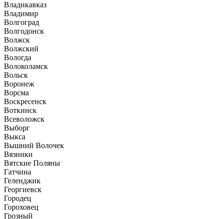
Владикавказ
Владимир
Волгоград
Волгодонск
Волжск
Волжский
Вологда
Волоколамск
Вольск
Воронеж
Ворсма
Воскресенск
Воткинск
Всеволожск
Выборг
Выкса
Вышний Волочек
Вязники
Вятские Поляны
Гатчина
Геленджик
Георгиевск
Городец
Гороховец
Грозный