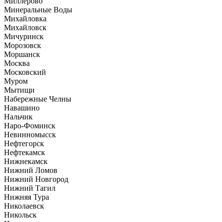
Миллерово
Минеральные Воды
Михайловка
Михайловск
Мичуринск
Морозовск
Моршанск
Москва
Московский
Муром
Мытищи
Набережные Челны
Навашино
Нальчик
Наро-Фоминск
Невинномысск
Нефтегорск
Нефтекамск
Нижнекамск
Нижний Ломов
Нижний Новгород
Нижний Тагил
Нижняя Тура
Николаевск
Никольск