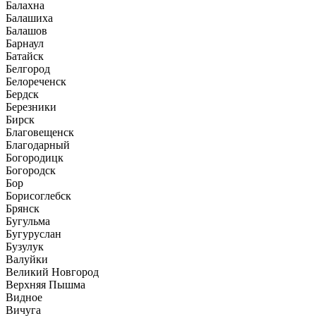
Балахна
Балашиха
Балашов
Барнаул
Батайск
Белгород
Белореченск
Бердск
Березники
Бирск
Благовещенск
Благодарный
Богородицк
Богородск
Бор
Борисоглебск
Брянск
Бугульма
Бугуруслан
Бузулук
Валуйки
Великий Новгород
Верхняя Пышма
Видное
Вичуга