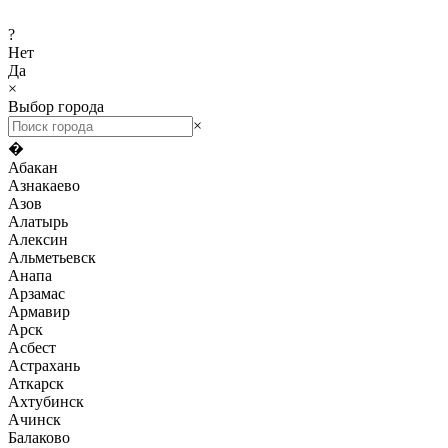
?
Нет
Да
×
Выбор города
×
�
Абакан
Азнакаево
Азов
Алатырь
Алексин
Альметьевск
Анапа
Арзамас
Армавир
Арск
Асбест
Астрахань
Аткарск
Ахтубинск
Ачинск
Балаково