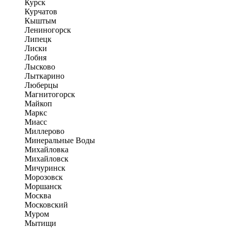
Курск
Курчатов
Кыштым
Лениногорск
Липецк
Лиски
Лобня
Лысково
Лыткарино
Люберцы
Магнитогорск
Майкоп
Маркс
Миасс
Миллерово
Минеральные Воды
Михайловка
Михайловск
Мичуринск
Морозовск
Моршанск
Москва
Московский
Муром
Мытищи