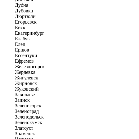
Дубна
Дубовка
Дюртюли
Егорьевск
Ейск
Екатеринбург
Елабуга
Елец
Ершов
Ессентуки
Ефремов
Железногорск
Жердевка
Жигулевск
Жирновск
Жуковский
Заволжье
Заинск
Зеленогорск
Зеленоград
Зеленодольск
Зеленокумск
Златоуст
Знаменск