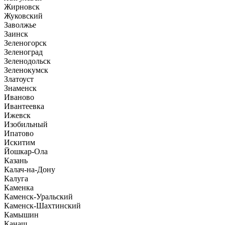
Жирновск
Жуковский
Заволжье
Заинск
Зеленогорск
Зеленоград
Зеленодольск
Зеленокумск
Златоуст
Знаменск
Иваново
Ивантеевка
Ижевск
Изобильный
Ипатово
Искитим
Йошкар-Ола
Казань
Калач-на-Дону
Калуга
Каменка
Каменск-Уральский
Каменск-Шахтинский
Камышин
Канаш