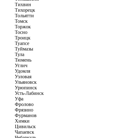
Тихвин
Тихорецк
Тольятти
Томск
Торжок
Тосно
Троицк
Туапсе
Туймазы
Тула
Тюмень
Углич
Удомля
Узловая
Ульяновск
Урюпинск
Усть-Лабинск
Уфа
Фролово
Фрязино
Фурманов
Химки
Цивильск
Чапаевск
Чебаркуль