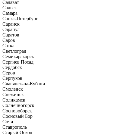
Салават
Сальск
Самара
Санкт-Петербург
Саранск
Сарапул
Саратов
Саров
Сатка
Светлоград
Семикаракорск
Сергиев Посад
Сердобск
Серов
Серпухов
Славянск-на-Кубани
Смоленск
Снежинск
Соликамск
Солнечногорск
Сосновоборск
Сосновый Бор
Сочи
Ставрополь
Старый Оскол