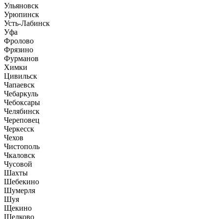
Ульяновск
Урюпинск
Усть-Лабинск
Уфа
Фролово
Фрязино
Фурманов
Химки
Цивильск
Чапаевск
Чебаркуль
Чебоксары
Челябинск
Череповец
Черкесск
Чехов
Чистополь
Чкаловск
Чусовой
Шахты
Шебекино
Шумерля
Шуя
Щекино
Щелково