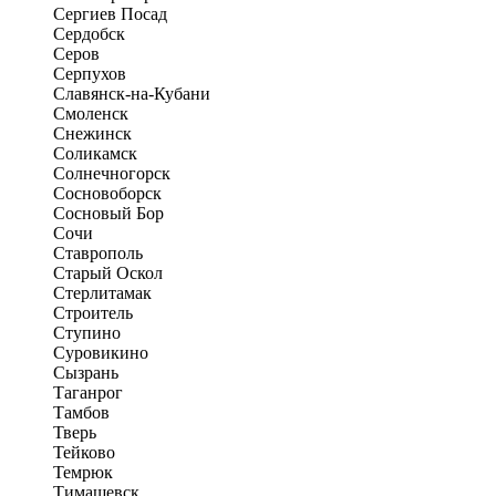
Сергиев Посад
Сердобск
Серов
Серпухов
Славянск-на-Кубани
Смоленск
Снежинск
Соликамск
Солнечногорск
Сосновоборск
Сосновый Бор
Сочи
Ставрополь
Старый Оскол
Стерлитамак
Строитель
Ступино
Суровикино
Сызрань
Таганрог
Тамбов
Тверь
Тейково
Темрюк
Тимашевск