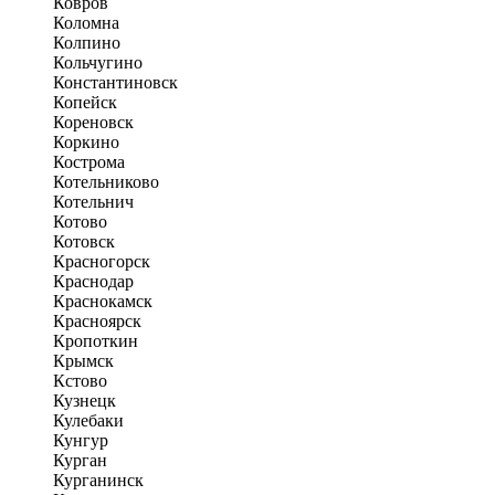
Ковров
Коломна
Колпино
Кольчугино
Константиновск
Копейск
Кореновск
Коркино
Кострома
Котельниково
Котельнич
Котово
Котовск
Красногорск
Краснодар
Краснокамск
Красноярск
Кропоткин
Крымск
Кстово
Кузнецк
Кулебаки
Кунгур
Курган
Курганинск