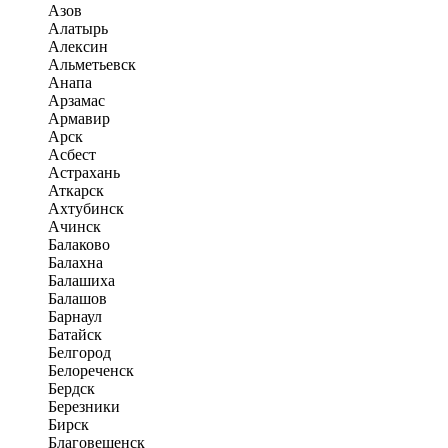
Азов
Алатырь
Алексин
Альметьевск
Анапа
Арзамас
Армавир
Арск
Асбест
Астрахань
Аткарск
Ахтубинск
Ачинск
Балаково
Балахна
Балашиха
Балашов
Барнаул
Батайск
Белгород
Белореченск
Бердск
Березники
Бирск
Благовещенск