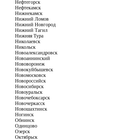
Нефтегорск
Нефтекамск
Нижнекамск
Нижний Ломов
Нижний Новгород
Нижний Тагил
Нижняя Тура
Николаевск
Никольск
Новоалександровск
Новоаннинский
Нововоронеж
Новокуйбышевск
Новомосковск
Новороссийск
Новосибирск
Новоуральск
Новочебоксарск
Новочеркасск
Новошахтинск
Ногинск
Обнинск
Одинцово
Озерск
Октябрьск