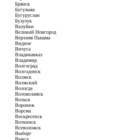
Брянск
Бугульма
Бугуруслан
Бузулук
Валуйки
Великий Новгород
Верхняя Пышма
Видное
Вичуга
Владикавказ
Владимир
Волгоград
Волгодонск
Волжск
Волжский
Вологда
Волоколамск
Вольск
Воронеж
Ворсма
Воскресенск
Воткинск
Всеволожск
Выборг
Выкса