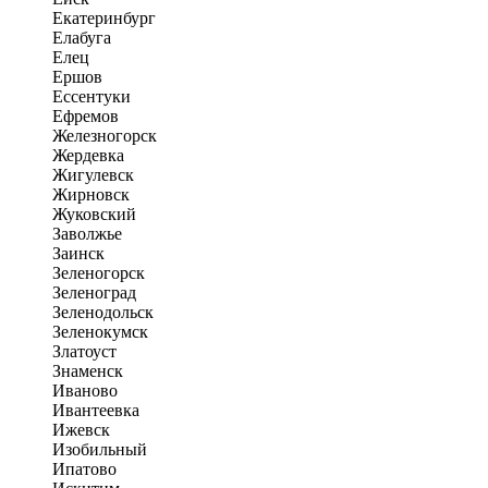
Екатеринбург
Елабуга
Елец
Ершов
Ессентуки
Ефремов
Железногорск
Жердевка
Жигулевск
Жирновск
Жуковский
Заволжье
Заинск
Зеленогорск
Зеленоград
Зеленодольск
Зеленокумск
Златоуст
Знаменск
Иваново
Ивантеевка
Ижевск
Изобильный
Ипатово