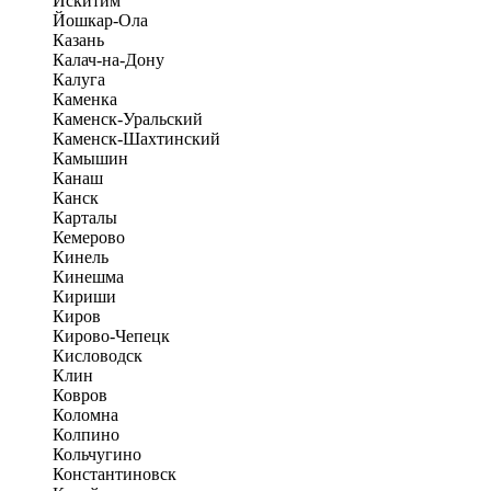
Искитим
Йошкар-Ола
Казань
Калач-на-Дону
Калуга
Каменка
Каменск-Уральский
Каменск-Шахтинский
Камышин
Канаш
Канск
Карталы
Кемерово
Кинель
Кинешма
Кириши
Киров
Кирово-Чепецк
Кисловодск
Клин
Ковров
Коломна
Колпино
Кольчугино
Константиновск