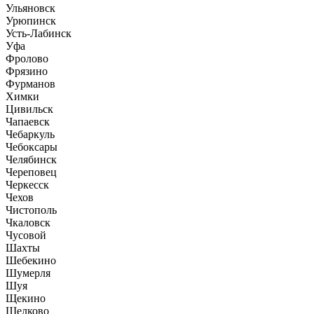
Ульяновск
Урюпинск
Усть-Лабинск
Уфа
Фролово
Фрязино
Фурманов
Химки
Цивильск
Чапаевск
Чебаркуль
Чебоксары
Челябинск
Череповец
Черкесск
Чехов
Чистополь
Чкаловск
Чусовой
Шахты
Шебекино
Шумерля
Шуя
Щекино
Щелково