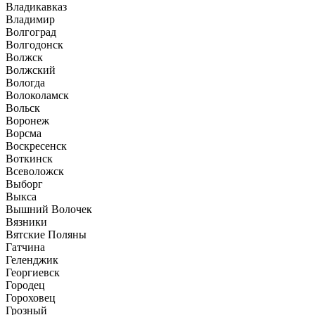
Владикавказ
Владимир
Волгоград
Волгодонск
Волжск
Волжский
Вологда
Волоколамск
Вольск
Воронеж
Ворсма
Воскресенск
Воткинск
Всеволожск
Выборг
Выкса
Вышний Волочек
Вязники
Вятские Поляны
Гатчина
Геленджик
Георгиевск
Городец
Гороховец
Грозный