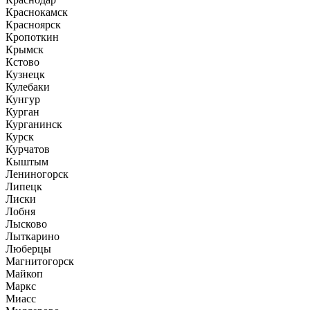
Краснокамск
Красноярск
Кропоткин
Крымск
Кстово
Кузнецк
Кулебаки
Кунгур
Курган
Курганинск
Курск
Курчатов
Кыштым
Лениногорск
Липецк
Лиски
Лобня
Лысково
Лыткарино
Люберцы
Магнитогорск
Майкоп
Маркс
Миасс