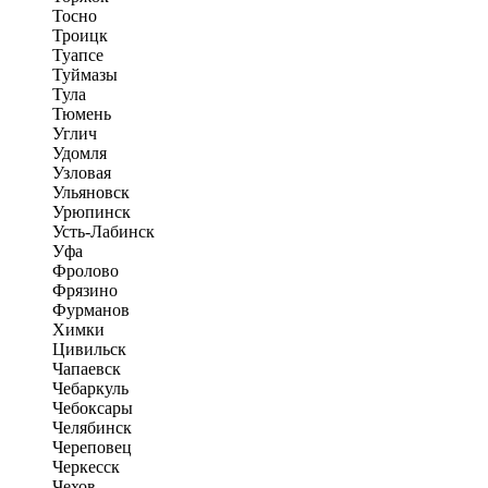
Тосно
Троицк
Туапсе
Туймазы
Тула
Тюмень
Углич
Удомля
Узловая
Ульяновск
Урюпинск
Усть-Лабинск
Уфа
Фролово
Фрязино
Фурманов
Химки
Цивильск
Чапаевск
Чебаркуль
Чебоксары
Челябинск
Череповец
Черкесск
Чехов