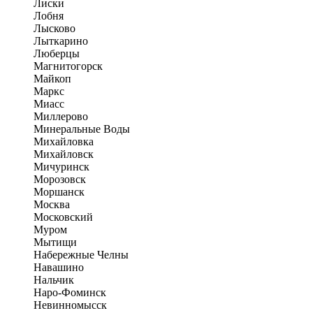
Лиски
Лобня
Лысково
Лыткарино
Люберцы
Магнитогорск
Майкоп
Маркс
Миасс
Миллерово
Минеральные Воды
Михайловка
Михайловск
Мичуринск
Морозовск
Моршанск
Москва
Московский
Муром
Мытищи
Набережные Челны
Навашино
Нальчик
Наро-Фоминск
Невинномысск