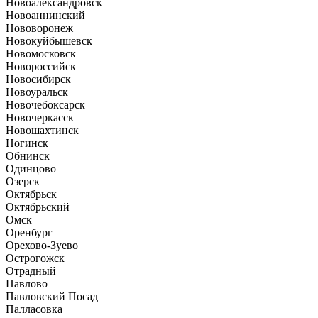
Новоалександровск
Новоаннинский
Нововоронеж
Новокуйбышевск
Новомосковск
Новороссийск
Новосибирск
Новоуральск
Новочебоксарск
Новочеркасск
Новошахтинск
Ногинск
Обнинск
Одинцово
Озерск
Октябрьск
Октябрьский
Омск
Оренбург
Орехово-Зуево
Острогожск
Отрадный
Павлово
Павловский Посад
Палласовка