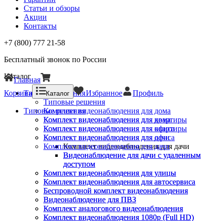
Статьи и обзоры
Акции
Контакты
+7 (800) 777 21-58
Бесплатный звонок по России
Каталог
Главная
Корзина
Типовые решения
Избранное
Профиль
Каталог
Типовые решения
Типовые решения
Комплект видеонаблюдения для дома
Комплект видеонаблюдения для квартиры
Комплект видеонаблюдения для дома
Комплект видеонаблюдения для офиса
Комплект видеонаблюдения для квартиры
Комплект видеонаблюдения для дачи
Комплект видеонаблюдения для офиса
Комплект видеонаблюдения для дачи
Комплект видеонаблюдения для дачи
Видеонаблюдение для дачи с удаленным
Видеонаблюдение для дачи с удаленным
доступом
доступом
Комплект видеонаблюдения для улицы
Комплект видеонаблюдения для улицы
Комплект видеонаблюдения для автосервиса
Комплект видеонаблюдения для автосервиса
Беспроводной комплект видеонаблюдения
Беспроводной комплект видеонаблюдения
Видеонаблюдение для ПВЗ
Видеонаблюдение для ПВЗ
Комплект аналогового видеонаблюдения
Комплект аналогового видеонаблюдения
Комплект видеонаблюдения 1080p (Full HD)
Комплект видеонаблюдения 1080p (Full HD)