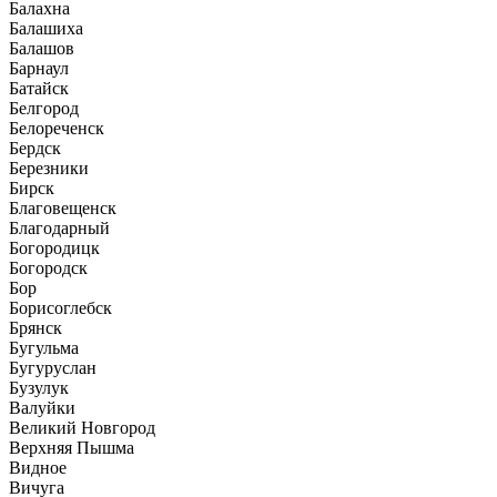
Балахна
Балашиха
Балашов
Барнаул
Батайск
Белгород
Белореченск
Бердск
Березники
Бирск
Благовещенск
Благодарный
Богородицк
Богородск
Бор
Борисоглебск
Брянск
Бугульма
Бугуруслан
Бузулук
Валуйки
Великий Новгород
Верхняя Пышма
Видное
Вичуга