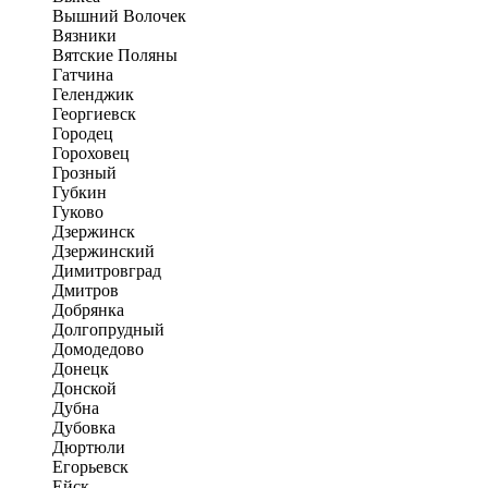
Вышний Волочек
Вязники
Вятские Поляны
Гатчина
Геленджик
Георгиевск
Городец
Гороховец
Грозный
Губкин
Гуково
Дзержинск
Дзержинский
Димитровград
Дмитров
Добрянка
Долгопрудный
Домодедово
Донецк
Донской
Дубна
Дубовка
Дюртюли
Егорьевск
Ейск