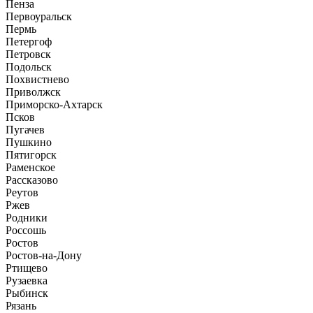
Пенза
Первоуральск
Пермь
Петергоф
Петровск
Подольск
Похвистнево
Приволжск
Приморско-Ахтарск
Псков
Пугачев
Пушкино
Пятигорск
Раменское
Рассказово
Реутов
Ржев
Родники
Россошь
Ростов
Ростов-на-Дону
Ртищево
Рузаевка
Рыбинск
Рязань