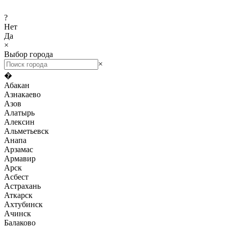
?
Нет
Да
×
Выбор города
×
�
Абакан
Азнакаево
Азов
Алатырь
Алексин
Альметьевск
Анапа
Арзамас
Армавир
Арск
Асбест
Астрахань
Аткарск
Ахтубинск
Ачинск
Балаково