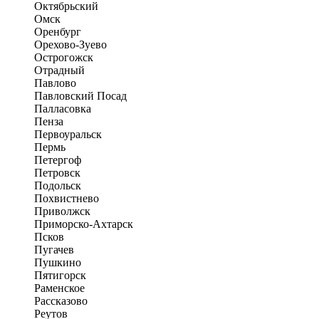
Октябрьский
Омск
Оренбург
Орехово-Зуево
Острогожск
Отрадный
Павлово
Павловский Посад
Палласовка
Пенза
Первоуральск
Пермь
Петергоф
Петровск
Подольск
Похвистнево
Приволжск
Приморско-Ахтарск
Псков
Пугачев
Пушкино
Пятигорск
Раменское
Рассказово
Реутов