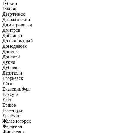
Губкин
Гуково
Дзержинск
Дзержинский
Димитровград
Дмитров
Добрянка
Долгопрудный
Домодедово
Донецк
Донской
Дубна
Дубовка
Дюртюли
Егорьевск
Ейск
Екатеринбург
Елабуга
Елец
Ершов
Ессентуки
Ефремов
Железногорск
Жердевка
Жигулевск