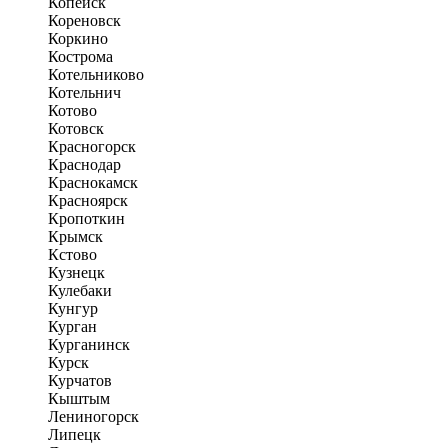
Копейск
Кореновск
Коркино
Кострома
Котельниково
Котельнич
Котово
Котовск
Красногорск
Краснодар
Краснокамск
Красноярск
Кропоткин
Крымск
Кстово
Кузнецк
Кулебаки
Кунгур
Курган
Курганинск
Курск
Курчатов
Кыштым
Лениногорск
Липецк