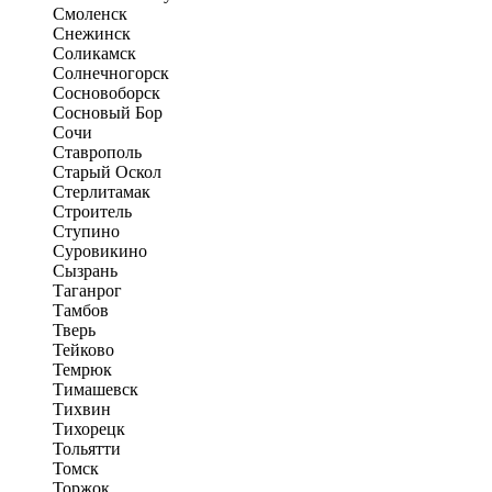
Смоленск
Снежинск
Соликамск
Солнечногорск
Сосновоборск
Сосновый Бор
Сочи
Ставрополь
Старый Оскол
Стерлитамак
Строитель
Ступино
Суровикино
Сызрань
Таганрог
Тамбов
Тверь
Тейково
Темрюк
Тимашевск
Тихвин
Тихорецк
Тольятти
Томск
Торжок