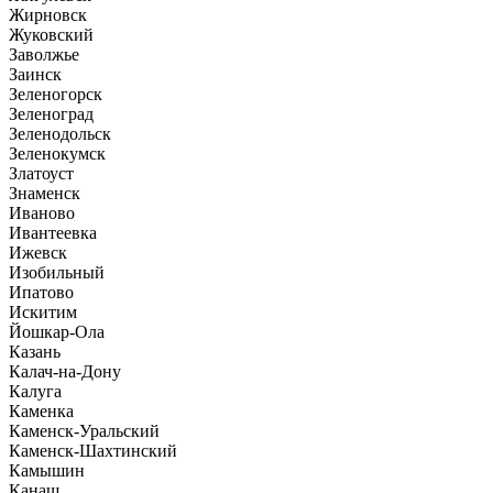
Жирновск
Жуковский
Заволжье
Заинск
Зеленогорск
Зеленоград
Зеленодольск
Зеленокумск
Златоуст
Знаменск
Иваново
Ивантеевка
Ижевск
Изобильный
Ипатово
Искитим
Йошкар-Ола
Казань
Калач-на-Дону
Калуга
Каменка
Каменск-Уральский
Каменск-Шахтинский
Камышин
Канаш