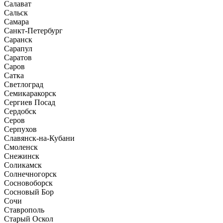
Салават
Сальск
Самара
Санкт-Петербург
Саранск
Сарапул
Саратов
Саров
Сатка
Светлоград
Семикаракорск
Сергиев Посад
Сердобск
Серов
Серпухов
Славянск-на-Кубани
Смоленск
Снежинск
Соликамск
Солнечногорск
Сосновоборск
Сосновый Бор
Сочи
Ставрополь
Старый Оскол