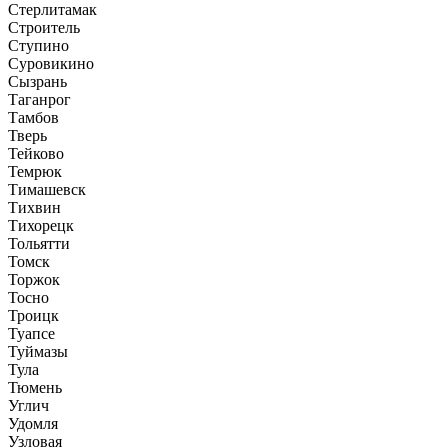
Стерлитамак
Строитель
Ступино
Суровикино
Сызрань
Таганрог
Тамбов
Тверь
Тейково
Темрюк
Тимашевск
Тихвин
Тихорецк
Тольятти
Томск
Торжок
Тосно
Троицк
Туапсе
Туймазы
Тула
Тюмень
Углич
Удомля
Узловая