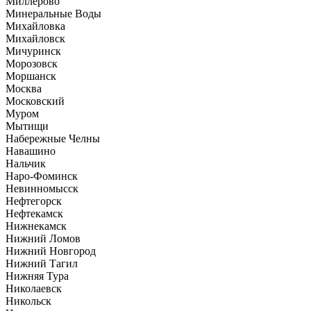
Миллерово
Минеральные Воды
Михайловка
Михайловск
Мичуринск
Морозовск
Моршанск
Москва
Московский
Муром
Мытищи
Набережные Челны
Навашино
Нальчик
Наро-Фоминск
Невинномысск
Нефтегорск
Нефтекамск
Нижнекамск
Нижний Ломов
Нижний Новгород
Нижний Тагил
Нижняя Тура
Николаевск
Никольск