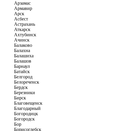
Арзамас
Армавир
Арск
Асбест
Астрахань
Аткарск
Ахтубинск
Ачинск
Балаково
Балахна
Балашиха
Балашов
Барнаул
Батайск
Белгород
Белореченск
Бердск
Березники
Бирск
Благовещенск
Благодарный
Богородицк
Богородск
Бор
Борисоглебск