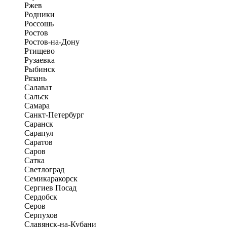
Ржев
Родники
Россошь
Ростов
Ростов-на-Дону
Ртищево
Рузаевка
Рыбинск
Рязань
Салават
Сальск
Самара
Санкт-Петербург
Саранск
Сарапул
Саратов
Саров
Сатка
Светлоград
Семикаракорск
Сергиев Посад
Сердобск
Серов
Серпухов
Славянск-на-Кубани