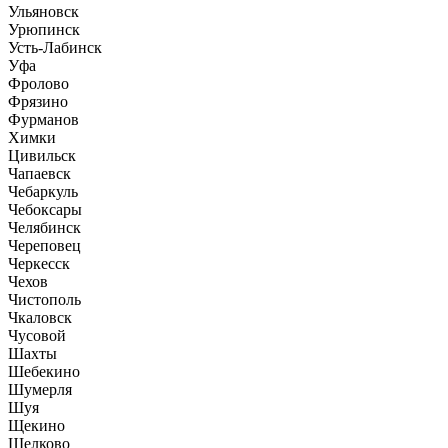
Ульяновск
Урюпинск
Усть-Лабинск
Уфа
Фролово
Фрязино
Фурманов
Химки
Цивильск
Чапаевск
Чебаркуль
Чебоксары
Челябинск
Череповец
Черкесск
Чехов
Чистополь
Чкаловск
Чусовой
Шахты
Шебекино
Шумерля
Шуя
Щекино
Щелково