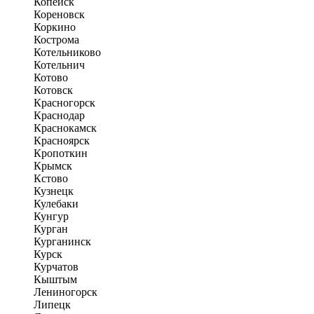
Копейск
Кореновск
Коркино
Кострома
Котельниково
Котельнич
Котово
Котовск
Красногорск
Краснодар
Краснокамск
Красноярск
Кропоткин
Крымск
Кстово
Кузнецк
Кулебаки
Кунгур
Курган
Курганинск
Курск
Курчатов
Кыштым
Лениногорск
Липецк