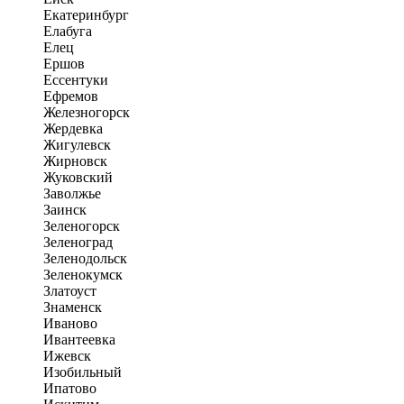
Екатеринбург
Елабуга
Елец
Ершов
Ессентуки
Ефремов
Железногорск
Жердевка
Жигулевск
Жирновск
Жуковский
Заволжье
Заинск
Зеленогорск
Зеленоград
Зеленодольск
Зеленокумск
Златоуст
Знаменск
Иваново
Ивантеевка
Ижевск
Изобильный
Ипатово