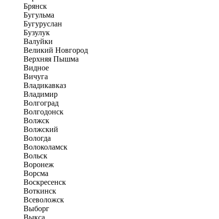
Брянск
Бугульма
Бугуруслан
Бузулук
Валуйки
Великий Новгород
Верхняя Пышма
Видное
Вичуга
Владикавказ
Владимир
Волгоград
Волгодонск
Волжск
Волжский
Вологда
Волоколамск
Вольск
Воронеж
Ворсма
Воскресенск
Воткинск
Всеволожск
Выборг
Выкса