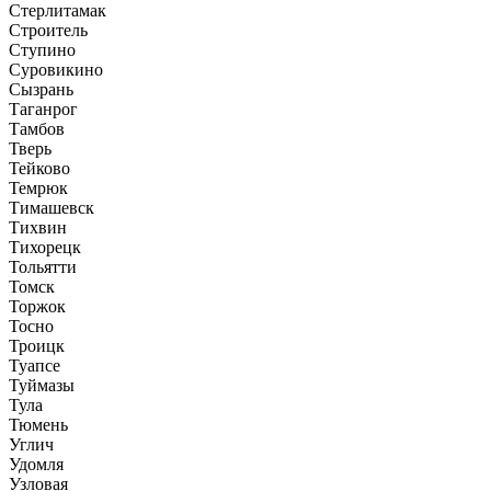
Стерлитамак
Строитель
Ступино
Суровикино
Сызрань
Таганрог
Тамбов
Тверь
Тейково
Темрюк
Тимашевск
Тихвин
Тихорецк
Тольятти
Томск
Торжок
Тосно
Троицк
Туапсе
Туймазы
Тула
Тюмень
Углич
Удомля
Узловая