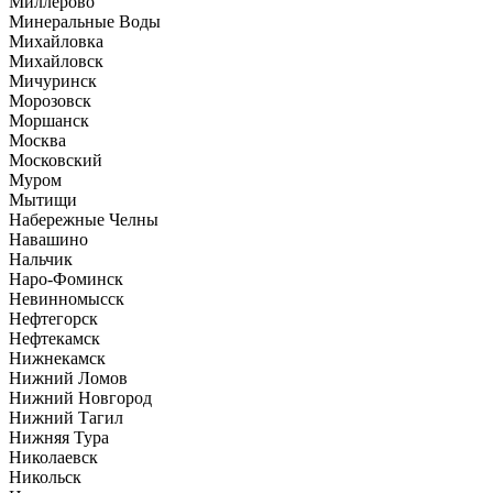
Миллерово
Минеральные Воды
Михайловка
Михайловск
Мичуринск
Морозовск
Моршанск
Москва
Московский
Муром
Мытищи
Набережные Челны
Навашино
Нальчик
Наро-Фоминск
Невинномысск
Нефтегорск
Нефтекамск
Нижнекамск
Нижний Ломов
Нижний Новгород
Нижний Тагил
Нижняя Тура
Николаевск
Никольск