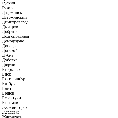
Губкин
Гуково
Дзержинск
Дзержинский
Димитровград
Дмитров
Добрянка
Долгопрудный
Домодедово
Донецк
Донской
Дубна
Дубовка
Дюртюли
Егорьевск
Ейск
Екатеринбург
Елабуга
Елец
Ершов
Ессентуки
Ефремов
Железногорск
Жердевка
Жигулевск