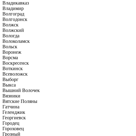
Владикавказ
Владимир
Волгоград
Волгодонск
Волжск
Волжский
Вологда
Волоколамск
Вольск
Воронеж
Ворсма
Воскресенск
Воткинск
Всеволожск
Выборг
Выкса
Вышний Волочек
Вязники
Вятские Поляны
Гатчина
Геленджик
Георгиевск
Городец
Гороховец
Грозный