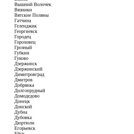
Вышний Волочек
Вязники
Вятские Поляны
Гатчина
Геленджик
Георгиевск
Городец
Гороховец
Грозный
Губкин
Гуково
Дзержинск
Дзержинский
Димитровград
Дмитров
Добрянка
Долгопрудный
Домодедово
Донецк
Донской
Дубна
Дубовка
Дюртюли
Егорьевск
Ейск