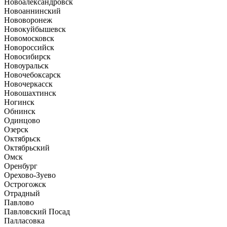
Новоалександровск
Новоаннинский
Нововоронеж
Новокуйбышевск
Новомосковск
Новороссийск
Новосибирск
Новоуральск
Новочебоксарск
Новочеркасск
Новошахтинск
Ногинск
Обнинск
Одинцово
Озерск
Октябрьск
Октябрьский
Омск
Оренбург
Орехово-Зуево
Острогожск
Отрадный
Павлово
Павловский Посад
Палласовка