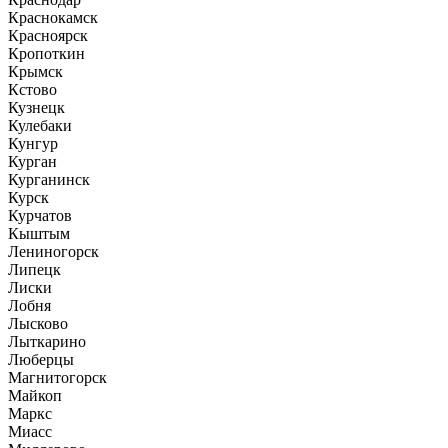
Краснокамск
Красноярск
Кропоткин
Крымск
Кстово
Кузнецк
Кулебаки
Кунгур
Курган
Курганинск
Курск
Курчатов
Кыштым
Лениногорск
Липецк
Лиски
Лобня
Лысково
Лыткарино
Люберцы
Магнитогорск
Майкоп
Маркс
Миасс