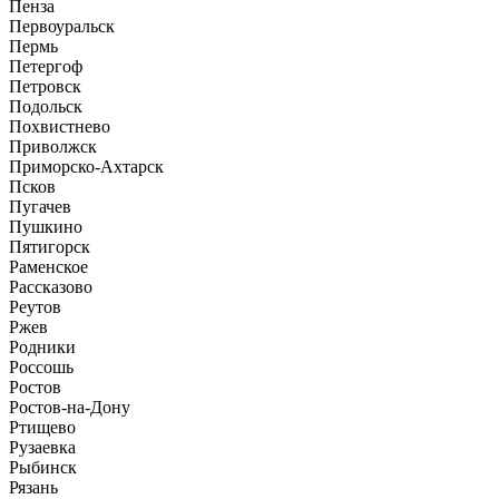
Пенза
Первоуральск
Пермь
Петергоф
Петровск
Подольск
Похвистнево
Приволжск
Приморско-Ахтарск
Псков
Пугачев
Пушкино
Пятигорск
Раменское
Рассказово
Реутов
Ржев
Родники
Россошь
Ростов
Ростов-на-Дону
Ртищево
Рузаевка
Рыбинск
Рязань