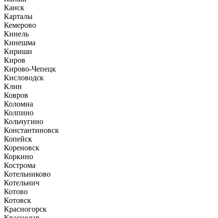
Канск
Карталы
Кемерово
Кинель
Кинешма
Кириши
Киров
Кирово-Чепецк
Кисловодск
Клин
Ковров
Коломна
Колпино
Кольчугино
Константиновск
Копейск
Кореновск
Коркино
Кострома
Котельниково
Котельнич
Котово
Котовск
Красногорск
Краснодар