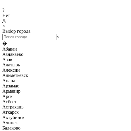
?
Нет
Да
×
Выбор города
×
�
Абакан
Азнакаево
Азов
Алатырь
Алексин
Альметьевск
Анапа
Арзамас
Армавир
Арск
Асбест
Астрахань
Аткарск
Ахтубинск
Ачинск
Балаково