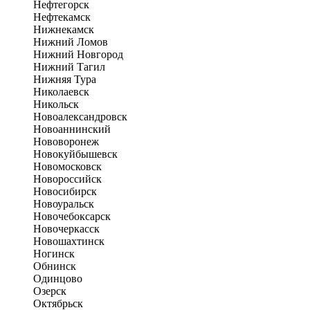
Нефтегорск
Нефтекамск
Нижнекамск
Нижний Ломов
Нижний Новгород
Нижний Тагил
Нижняя Тура
Николаевск
Никольск
Новоалександровск
Новоаннинский
Нововоронеж
Новокуйбышевск
Новомосковск
Новороссийск
Новосибирск
Новоуральск
Новочебоксарск
Новочеркасск
Новошахтинск
Ногинск
Обнинск
Одинцово
Озерск
Октябрьск