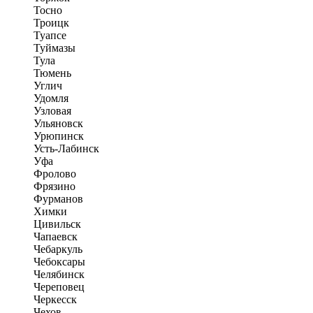
Тосно
Троицк
Туапсе
Туймазы
Тула
Тюмень
Углич
Удомля
Узловая
Ульяновск
Урюпинск
Усть-Лабинск
Уфа
Фролово
Фрязино
Фурманов
Химки
Цивильск
Чапаевск
Чебаркуль
Чебоксары
Челябинск
Череповец
Черкесск
Чехов