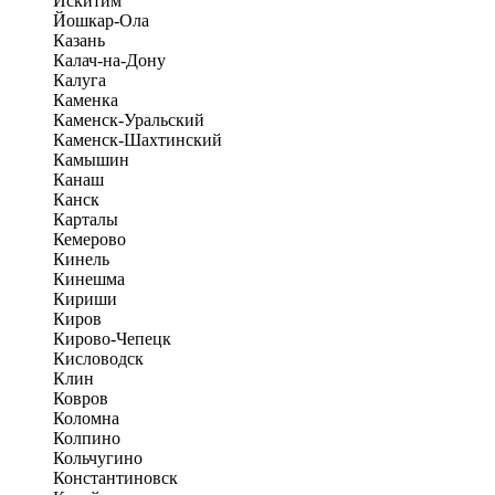
Искитим
Йошкар-Ола
Казань
Калач-на-Дону
Калуга
Каменка
Каменск-Уральский
Каменск-Шахтинский
Камышин
Канаш
Канск
Карталы
Кемерово
Кинель
Кинешма
Кириши
Киров
Кирово-Чепецк
Кисловодск
Клин
Ковров
Коломна
Колпино
Кольчугино
Константиновск