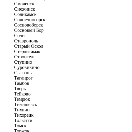
Смоленск
Снежинск
Соликамск
Солнечногорск
Сосновоборск
Сосновый Бор
Сочи
Ставрополь
Старый Оскол
Стерлитамак
Строитель
Ступино
Суровикино
Сызрань
Таганрог
Тамбов
Тверь
Тейково
Темрюк
Тимашевск
Тихвин
Тихорецк
Тольятти
Томск
Торжок