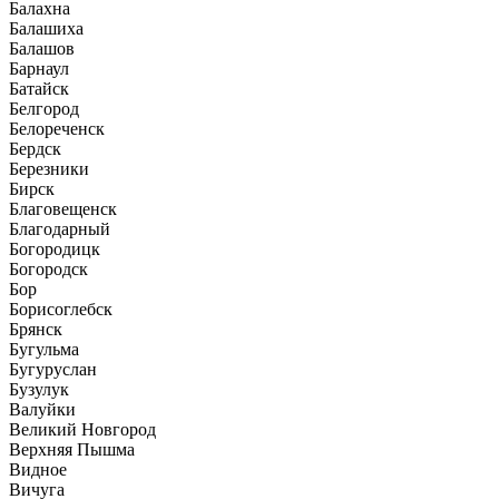
Балахна
Балашиха
Балашов
Барнаул
Батайск
Белгород
Белореченск
Бердск
Березники
Бирск
Благовещенск
Благодарный
Богородицк
Богородск
Бор
Борисоглебск
Брянск
Бугульма
Бугуруслан
Бузулук
Валуйки
Великий Новгород
Верхняя Пышма
Видное
Вичуга