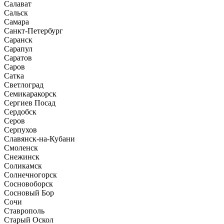
Салават
Сальск
Самара
Санкт-Петербург
Саранск
Сарапул
Саратов
Саров
Сатка
Светлоград
Семикаракорск
Сергиев Посад
Сердобск
Серов
Серпухов
Славянск-на-Кубани
Смоленск
Снежинск
Соликамск
Солнечногорск
Сосновоборск
Сосновый Бор
Сочи
Ставрополь
Старый Оскол