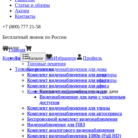
Статьи и обзоры
Акции
Контакты
+7 (800) 777 21-58
Бесплатный звонок по России
Каталог
Главная
Корзина
Типовые решения
Избранное
Профиль
Каталог
Типовые решения
Типовые решения
Комплект видеонаблюдения для дома
Комплект видеонаблюдения для квартиры
Комплект видеонаблюдения для дома
Комплект видеонаблюдения для офиса
Комплект видеонаблюдения для квартиры
Комплект видеонаблюдения для дачи
Комплект видеонаблюдения для офиса
Комплект видеонаблюдения для дачи
Комплект видеонаблюдения для дачи
Видеонаблюдение для дачи с удаленным
Видеонаблюдение для дачи с удаленным
доступом
доступом
Комплект видеонаблюдения для улицы
Комплект видеонаблюдения для улицы
Комплект видеонаблюдения для автосервиса
Комплект видеонаблюдения для автосервиса
Беспроводной комплект видеонаблюдения
Беспроводной комплект видеонаблюдения
Видеонаблюдение для ПВЗ
Видеонаблюдение для ПВЗ
Комплект аналогового видеонаблюдения
Комплект аналогового видеонаблюдения
Комплект видеонаблюдения 1080p (Full HD)
Комплект видеонаблюдения 1080p (Full HD)