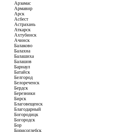
Арзамас
Армавир
Арск
Асбест
Астрахань
Аткарск
Ахтубинск
Ачинск
Балаково
Балахна
Балашиха
Балашов
Барнаул
Батайск
Белгород
Белореченск
Бердск
Березники
Бирск
Благовещенск
Благодарный
Богородицк
Богородск
Бор
Борисоглебск