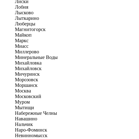
Лиски
Лобня
Лысково
Лыткарино
Люберцы
Магнитогорск
Майкоп
Маркс
Миасс
Миллерово
Минеральные Воды
Михайловка
Михайловск
Мичуринск
Морозовск
Моршанск
Москва
Московский
Муром
Мытищи
Набережные Челны
Навашино
Нальчик
Наро-Фоминск
Невинномысск