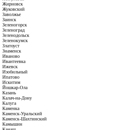
Жирновск
Жуковский
Заволжье
Заинск
Зеленогорск
Зеленоград
Зеленодольск
Зеленокумск
Златоуст
Знаменск
Иваново
Ивантеевка
Ижевск
Изобильный
Ипатово
Искитим
Йошкар-Ола
Казань
Калач-на-Дону
Калуга
Каменка
Каменск-Уральский
Каменск-Шахтинский
Камышин
Канаш