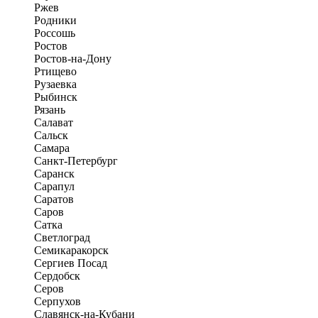
Ржев
Родники
Россошь
Ростов
Ростов-на-Дону
Ртищево
Рузаевка
Рыбинск
Рязань
Салават
Сальск
Самара
Санкт-Петербург
Саранск
Сарапул
Саратов
Саров
Сатка
Светлоград
Семикаракорск
Сергиев Посад
Сердобск
Серов
Серпухов
Славянск-на-Кубани