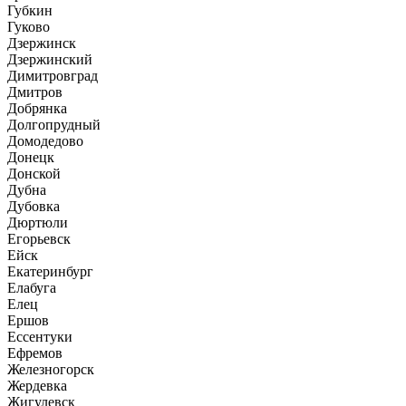
Губкин
Гуково
Дзержинск
Дзержинский
Димитровград
Дмитров
Добрянка
Долгопрудный
Домодедово
Донецк
Донской
Дубна
Дубовка
Дюртюли
Егорьевск
Ейск
Екатеринбург
Елабуга
Елец
Ершов
Ессентуки
Ефремов
Железногорск
Жердевка
Жигулевск