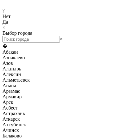
?
Нет
Да
×
Выбор города
×
�
Абакан
Азнакаево
Азов
Алатырь
Алексин
Альметьевск
Анапа
Арзамас
Армавир
Арск
Асбест
Астрахань
Аткарск
Ахтубинск
Ачинск
Балаково