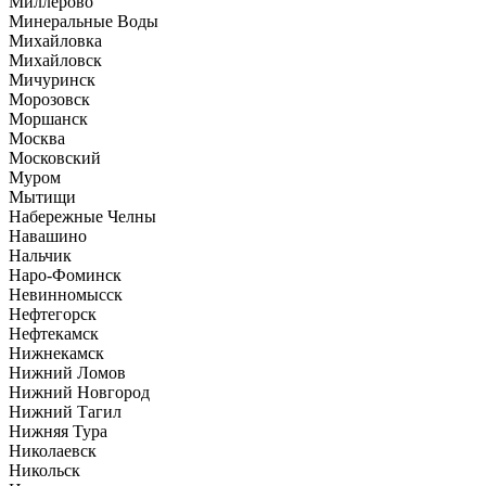
Миллерово
Минеральные Воды
Михайловка
Михайловск
Мичуринск
Морозовск
Моршанск
Москва
Московский
Муром
Мытищи
Набережные Челны
Навашино
Нальчик
Наро-Фоминск
Невинномысск
Нефтегорск
Нефтекамск
Нижнекамск
Нижний Ломов
Нижний Новгород
Нижний Тагил
Нижняя Тура
Николаевск
Никольск