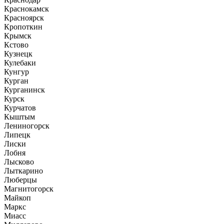
Краснокамск
Красноярск
Кропоткин
Крымск
Кстово
Кузнецк
Кулебаки
Кунгур
Курган
Курганинск
Курск
Курчатов
Кыштым
Лениногорск
Липецк
Лиски
Лобня
Лысково
Лыткарино
Люберцы
Магнитогорск
Майкоп
Маркс
Миасс