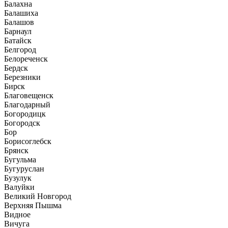
Балахна
Балашиха
Балашов
Барнаул
Батайск
Белгород
Белореченск
Бердск
Березники
Бирск
Благовещенск
Благодарный
Богородицк
Богородск
Бор
Борисоглебск
Брянск
Бугульма
Бугуруслан
Бузулук
Валуйки
Великий Новгород
Верхняя Пышма
Видное
Вичуга