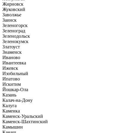
Жирновск
Жуковский
Заволжье
Заинск
Зеленогорск
Зеленоград
Зеленодольск
Зеленокумск
Златоуст
Знаменск
Иваново
Ивантеевка
Ижевск
Изобильный
Ипатово
Искитим
Йошкар-Ола
Казань
Калач-на-Дону
Калуга
Каменка
Каменск-Уральский
Каменск-Шахтинский
Камышин
Канаш