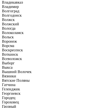
Владикавказ
Владимир
Волгоград
Волгодонск
Волжск
Волжский
Вологда
Волоколамск
Вольск
Воронеж
Ворсма
Воскресенск
Воткинск
Всеволожск
Выборг
Выкса
Вышний Волочек
Вязники
Вятские Поляны
Гатчина
Геленджик
Георгиевск
Городец
Гороховец
Грозный