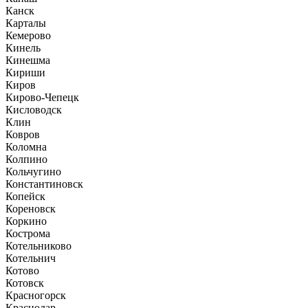
Канск
Карталы
Кемерово
Кинель
Кинешма
Кириши
Киров
Кирово-Чепецк
Кисловодск
Клин
Ковров
Коломна
Колпино
Кольчугино
Константиновск
Копейск
Кореновск
Коркино
Кострома
Котельниково
Котельнич
Котово
Котовск
Красногорск
Краснодар