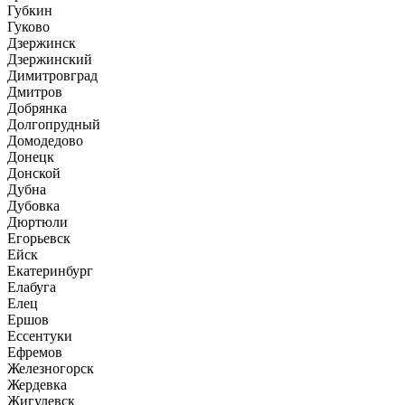
Губкин
Гуково
Дзержинск
Дзержинский
Димитровград
Дмитров
Добрянка
Долгопрудный
Домодедово
Донецк
Донской
Дубна
Дубовка
Дюртюли
Егорьевск
Ейск
Екатеринбург
Елабуга
Елец
Ершов
Ессентуки
Ефремов
Железногорск
Жердевка
Жигулевск