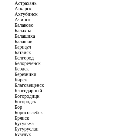
Астрахань
Аткарск
Ахтубинск
Ачинск
Балаково
Балахна
Балашиха
Балашов
Барнаул
Батайск
Белгород
Белореченск
Бердск
Березники
Бирск
Благовещенск
Благодарный
Богородицк
Богородск
Бор
Борисоглебск
Брянск
Бугульма
Бугуруслан
Бузулук