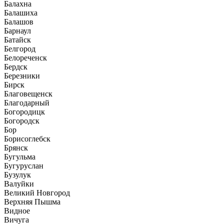
Балахна
Балашиха
Балашов
Барнаул
Батайск
Белгород
Белореченск
Бердск
Березники
Бирск
Благовещенск
Благодарный
Богородицк
Богородск
Бор
Борисоглебск
Брянск
Бугульма
Бугуруслан
Бузулук
Валуйки
Великий Новгород
Верхняя Пышма
Видное
Вичуга