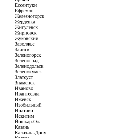
Ессентуки
Ефремов
Железногорск
Жердевка
Жигулевск
Жирновск
Жуковский
Заволжье
Заинск
Зеленогорск
Зеленоград
Зеленодольск
Зеленокумск
Златоуст
Знаменск
Иваново
Ивантеевка
Ижевск
Изобильный
Ипатово
Искитим
Йошкар-Ола
Казань
Калач-на-Дону