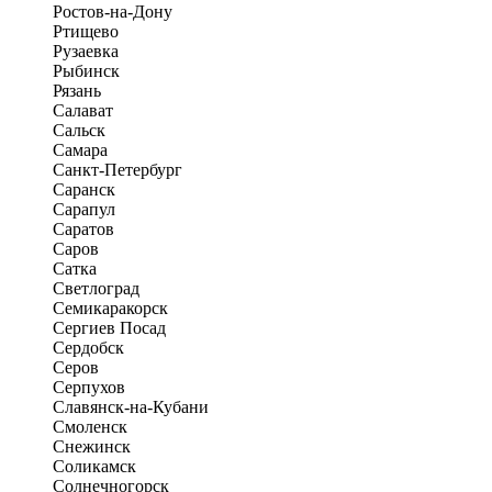
Ростов-на-Дону
Ртищево
Рузаевка
Рыбинск
Рязань
Салават
Сальск
Самара
Санкт-Петербург
Саранск
Сарапул
Саратов
Саров
Сатка
Светлоград
Семикаракорск
Сергиев Посад
Сердобск
Серов
Серпухов
Славянск-на-Кубани
Смоленск
Снежинск
Соликамск
Солнечногорск