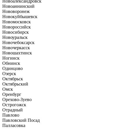
Новоалександровск
Новоаннинский
Нововоронеж
Новокуйбышевск
Новомосковск
Новороссийск
Новосибирск
Новоуральск
Новочебоксарск
Новочеркасск
Новошахтинск
Ногинск
Обнинск
Одинцово
Озерск
Октябрьск
Октябрьский
Омск
Оренбург
Орехово-Зуево
Острогожск
Отрадный
Павлово
Павловский Посад
Палласовка