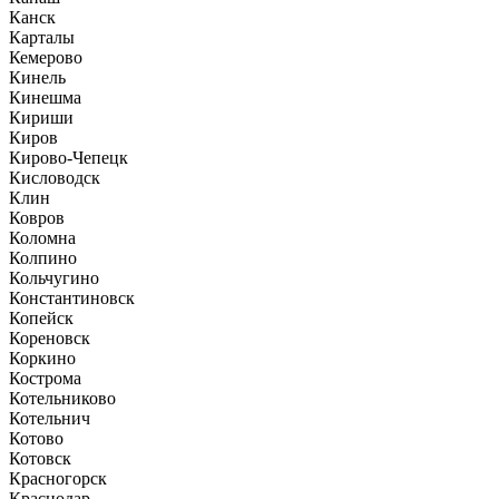
Канск
Карталы
Кемерово
Кинель
Кинешма
Кириши
Киров
Кирово-Чепецк
Кисловодск
Клин
Ковров
Коломна
Колпино
Кольчугино
Константиновск
Копейск
Кореновск
Коркино
Кострома
Котельниково
Котельнич
Котово
Котовск
Красногорск
Краснодар