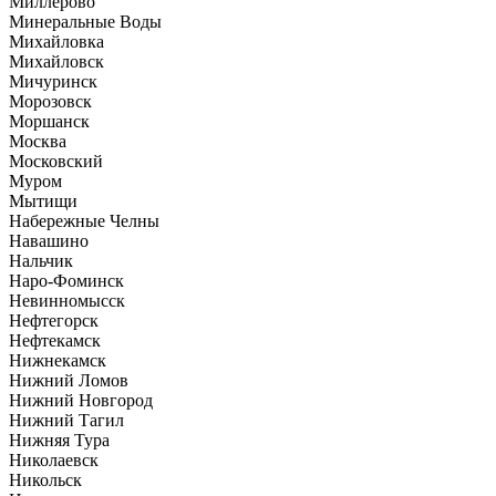
Миллерово
Минеральные Воды
Михайловка
Михайловск
Мичуринск
Морозовск
Моршанск
Москва
Московский
Муром
Мытищи
Набережные Челны
Навашино
Нальчик
Наро-Фоминск
Невинномысск
Нефтегорск
Нефтекамск
Нижнекамск
Нижний Ломов
Нижний Новгород
Нижний Тагил
Нижняя Тура
Николаевск
Никольск