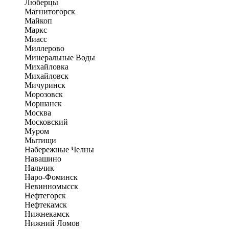
Люберцы
Магнитогорск
Майкоп
Маркс
Миасс
Миллерово
Минеральные Воды
Михайловка
Михайловск
Мичуринск
Морозовск
Моршанск
Москва
Московский
Муром
Мытищи
Набережные Челны
Навашино
Нальчик
Наро-Фоминск
Невинномысск
Нефтегорск
Нефтекамск
Нижнекамск
Нижний Ломов