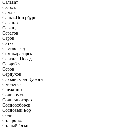
Салават
Сальск
Самара
Санкт-Петербург
Саранск
Сарапул
Саратов
Саров
Сатка
Светлоград
Семикаракорск
Сергиев Посад
Сердобск
Серов
Серпухов
Славянск-на-Кубани
Смоленск
Снежинск
Соликамск
Солнечногорск
Сосновоборск
Сосновый Бор
Сочи
Ставрополь
Старый Оскол