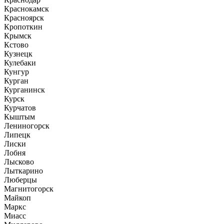
Краснокамск
Красноярск
Кропоткин
Крымск
Кстово
Кузнецк
Кулебаки
Кунгур
Курган
Курганинск
Курск
Курчатов
Кыштым
Лениногорск
Липецк
Лиски
Лобня
Лысково
Лыткарино
Люберцы
Магнитогорск
Майкоп
Маркс
Миасс