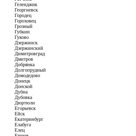
Геленджик
Георгиевск
Городец
Гороховец
Грозный
Губкин
Гуково
Дзержинск
Дзержинский
Димитровград
Дмитров
Добрянка
Долгопрудный
Домодедово
Донецк
Донской
Дубна
Дубовка
Дюртюли
Егорьевск
Ейск
Екатеринбург
Елабуга
Елец
Ершов