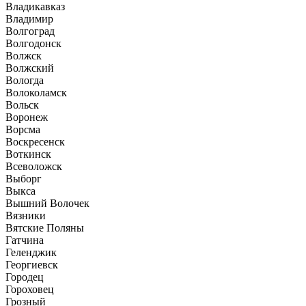
Владикавказ
Владимир
Волгоград
Волгодонск
Волжск
Волжский
Вологда
Волоколамск
Вольск
Воронеж
Ворсма
Воскресенск
Воткинск
Всеволожск
Выборг
Выкса
Вышний Волочек
Вязники
Вятские Поляны
Гатчина
Геленджик
Георгиевск
Городец
Гороховец
Грозный