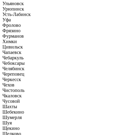
Ульяновск
Урюпинск
Усть-Лабинск
Уфа
Фролово
Фрязино
Фурманов
Химки
Цивильск
Чапаевск
Чебаркуль
Чебоксары
Челябинск
Череповец
Черкесск
Чехов
Чистополь
Чкаловск
Чусовой
Шахты
Шебекино
Шумерля
Шуя
Щекино
Щелково