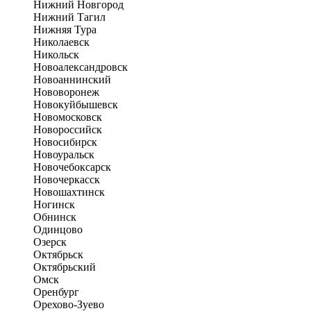
Нижний Новгород
Нижний Тагил
Нижняя Тура
Николаевск
Никольск
Новоалександровск
Новоаннинский
Нововоронеж
Новокуйбышевск
Новомосковск
Новороссийск
Новосибирск
Новоуральск
Новочебоксарск
Новочеркасск
Новошахтинск
Ногинск
Обнинск
Одинцово
Озерск
Октябрьск
Октябрьский
Омск
Оренбург
Орехово-Зуево