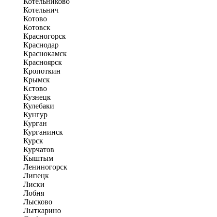
Котельниково
Котельнич
Котово
Котовск
Красногорск
Краснодар
Краснокамск
Красноярск
Кропоткин
Крымск
Кстово
Кузнецк
Кулебаки
Кунгур
Курган
Курганинск
Курск
Курчатов
Кыштым
Лениногорск
Липецк
Лиски
Лобня
Лысково
Лыткарино