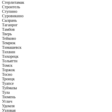
Стерлитамак
Строитель
Ступино
Суровикино
Сызрань
Таганрог
Тамбов
Тверь
Тейково
Темрюк
Тимашевск
Тихвин
Тихорецк
Тольятти
Томск
Торжок
Тосно
Троицк
Туапсе
Туймазы
Тула
Тюмень
Углич
Удомля
Узловая