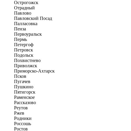
Острогожск
Отрадный
Павлово
Павловский Посад
Палласовка
Пенза
Первоуральск
Пермь
Петергоф
Петровск
Подольск
Похвистнево
Приволжск
Приморско-Ахтарск
Псков
Пугачев
Пушкино
Пятигорск
Раменское
Рассказово
Реутов
Ржев
Родники
Россошь
Ростов