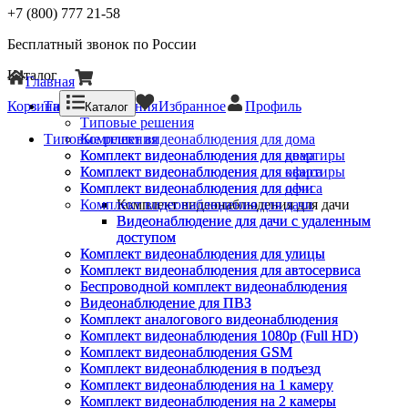
+7 (800) 777 21-58
Бесплатный звонок по России
Каталог
Главная
Корзина
Типовые решения
Избранное
Профиль
Каталог
Типовые решения
Типовые решения
Комплект видеонаблюдения для дома
Комплект видеонаблюдения для квартиры
Комплект видеонаблюдения для дома
Комплект видеонаблюдения для офиса
Комплект видеонаблюдения для квартиры
Комплект видеонаблюдения для дачи
Комплект видеонаблюдения для офиса
Комплект видеонаблюдения для дачи
Комплект видеонаблюдения для дачи
Видеонаблюдение для дачи с удаленным
Видеонаблюдение для дачи с удаленным
доступом
доступом
Комплект видеонаблюдения для улицы
Комплект видеонаблюдения для улицы
Комплект видеонаблюдения для автосервиса
Комплект видеонаблюдения для автосервиса
Беспроводной комплект видеонаблюдения
Беспроводной комплект видеонаблюдения
Видеонаблюдение для ПВЗ
Видеонаблюдение для ПВЗ
Комплект аналогового видеонаблюдения
Комплект аналогового видеонаблюдения
Комплект видеонаблюдения 1080p (Full HD)
Комплект видеонаблюдения 1080p (Full HD)
Комплект видеонаблюдения GSM
Комплект видеонаблюдения GSM
Комплект видеонаблюдения в подъезд
Комплект видеонаблюдения в подъезд
Комплект видеонаблюдения на 1 камеру
Комплект видеонаблюдения на 1 камеру
Комплект видеонаблюдения на 2 камеры
Комплект видеонаблюдения на 2 камеры