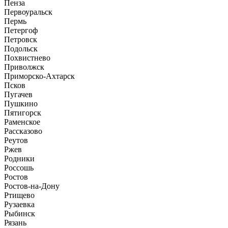
Пенза
Первоуральск
Пермь
Петергоф
Петровск
Подольск
Похвистнево
Приволжск
Приморско-Ахтарск
Псков
Пугачев
Пушкино
Пятигорск
Раменское
Рассказово
Реутов
Ржев
Родники
Россошь
Ростов
Ростов-на-Дону
Ртищево
Рузаевка
Рыбинск
Рязань