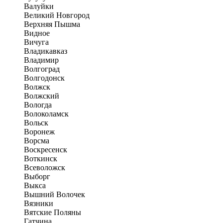
Валуйки
Великий Новгород
Верхняя Пышма
Видное
Вичуга
Владикавказ
Владимир
Волгоград
Волгодонск
Волжск
Волжский
Вологда
Волоколамск
Вольск
Воронеж
Ворсма
Воскресенск
Воткинск
Всеволожск
Выборг
Выкса
Вышний Волочек
Вязники
Вятские Поляны
Гатчина