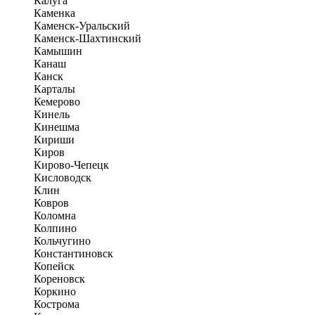
Калуга
Каменка
Каменск-Уральский
Каменск-Шахтинский
Камышин
Канаш
Канск
Карталы
Кемерово
Кинель
Кинешма
Кириши
Киров
Кирово-Чепецк
Кисловодск
Клин
Ковров
Коломна
Колпино
Кольчугино
Константиновск
Копейск
Кореновск
Коркино
Кострома