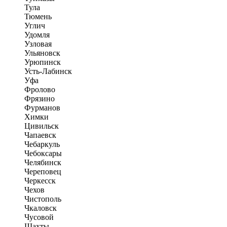
Тула
Тюмень
Углич
Удомля
Узловая
Ульяновск
Урюпинск
Усть-Лабинск
Уфа
Фролово
Фрязино
Фурманов
Химки
Цивильск
Чапаевск
Чебаркуль
Чебоксары
Челябинск
Череповец
Черкесск
Чехов
Чистополь
Чкаловск
Чусовой
Шахты