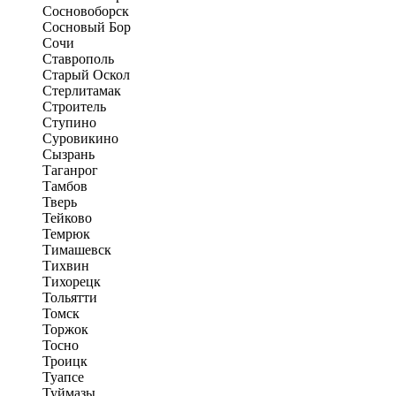
Сосновоборск
Сосновый Бор
Сочи
Ставрополь
Старый Оскол
Стерлитамак
Строитель
Ступино
Суровикино
Сызрань
Таганрог
Тамбов
Тверь
Тейково
Темрюк
Тимашевск
Тихвин
Тихорецк
Тольятти
Томск
Торжок
Тосно
Троицк
Туапсе
Туймазы