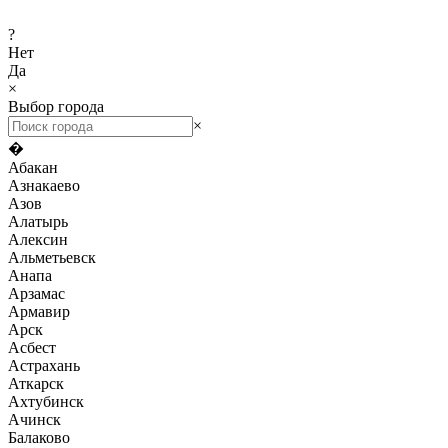
?
Нет
Да
×
Выбор города
×
�
Абакан
Азнакаево
Азов
Алатырь
Алексин
Альметьевск
Анапа
Арзамас
Армавир
Арск
Асбест
Астрахань
Аткарск
Ахтубинск
Ачинск
Балаково