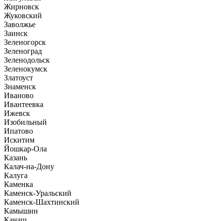
Жирновск
Жуковский
Заволжье
Заинск
Зеленогорск
Зеленоград
Зеленодольск
Зеленокумск
Златоуст
Знаменск
Иваново
Ивантеевка
Ижевск
Изобильный
Ипатово
Искитим
Йошкар-Ола
Казань
Калач-на-Дону
Калуга
Каменка
Каменск-Уральский
Каменск-Шахтинский
Камышин
Канаш