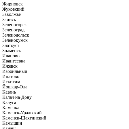
Жирновск
Жуковский
Заволжье
Заинск
Зеленогорск
Зеленоград
Зеленодольск
Зеленокумск
Златоуст
Знаменск
Иваново
Ивантеевка
Ижевск
Изобильный
Ипатово
Искитим
Йошкар-Ола
Казань
Калач-на-Дону
Калуга
Каменка
Каменск-Уральский
Каменск-Шахтинский
Камышин
Канаш