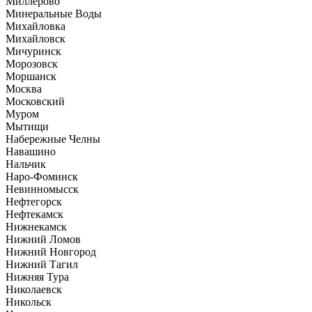
Миллерово
Минеральные Воды
Михайловка
Михайловск
Мичуринск
Морозовск
Моршанск
Москва
Московский
Муром
Мытищи
Набережные Челны
Навашино
Нальчик
Наро-Фоминск
Невинномысск
Нефтегорск
Нефтекамск
Нижнекамск
Нижний Ломов
Нижний Новгород
Нижний Тагил
Нижняя Тура
Николаевск
Никольск