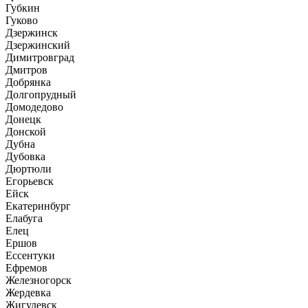
Губкин
Гуково
Дзержинск
Дзержинский
Димитровград
Дмитров
Добрянка
Долгопрудный
Домодедово
Донецк
Донской
Дубна
Дубовка
Дюртюли
Егорьевск
Ейск
Екатеринбург
Елабуга
Елец
Ершов
Ессентуки
Ефремов
Железногорск
Жердевка
Жигулевск