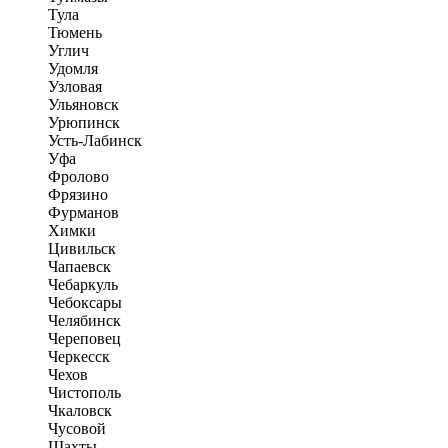
Тула
Тюмень
Углич
Удомля
Узловая
Ульяновск
Урюпинск
Усть-Лабинск
Уфа
Фролово
Фрязино
Фурманов
Химки
Цивильск
Чапаевск
Чебаркуль
Чебоксары
Челябинск
Череповец
Черкесск
Чехов
Чистополь
Чкаловск
Чусовой
Шахты