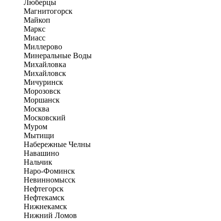
Люберцы
Магнитогорск
Майкоп
Маркс
Миасс
Миллерово
Минеральные Воды
Михайловка
Михайловск
Мичуринск
Морозовск
Моршанск
Москва
Московский
Муром
Мытищи
Набережные Челны
Навашино
Нальчик
Наро-Фоминск
Невинномысск
Нефтегорск
Нефтекамск
Нижнекамск
Нижний Ломов