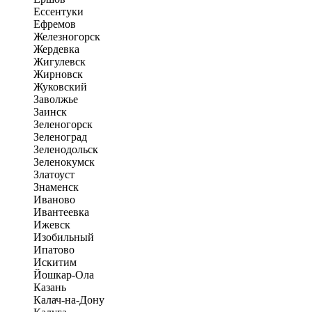
Ессентуки
Ефремов
Железногорск
Жердевка
Жигулевск
Жирновск
Жуковский
Заволжье
Заинск
Зеленогорск
Зеленоград
Зеленодольск
Зеленокумск
Златоуст
Знаменск
Иваново
Ивантеевка
Ижевск
Изобильный
Ипатово
Искитим
Йошкар-Ола
Казань
Калач-на-Дону