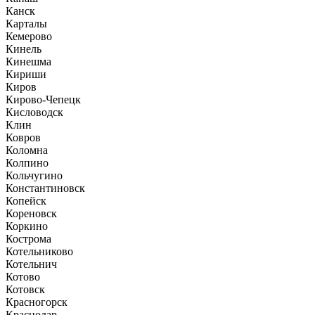
Канск
Карталы
Кемерово
Кинель
Кинешма
Кириши
Киров
Кирово-Чепецк
Кисловодск
Клин
Ковров
Коломна
Колпино
Кольчугино
Константиновск
Копейск
Кореновск
Коркино
Кострома
Котельниково
Котельнич
Котово
Котовск
Красногорск
Краснодар