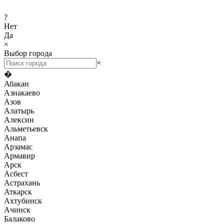
?
Нет
Да
×
Выбор города
×
�
Абакан
Азнакаево
Азов
Алатырь
Алексин
Альметьевск
Анапа
Арзамас
Армавир
Арск
Асбест
Астрахань
Аткарск
Ахтубинск
Ачинск
Балаково