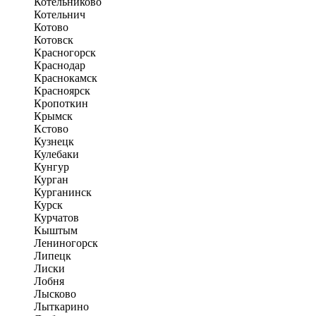
Котельниково
Котельнич
Котово
Котовск
Красногорск
Краснодар
Краснокамск
Красноярск
Кропоткин
Крымск
Кстово
Кузнецк
Кулебаки
Кунгур
Курган
Курганинск
Курск
Курчатов
Кыштым
Лениногорск
Липецк
Лиски
Лобня
Лысково
Лыткарино