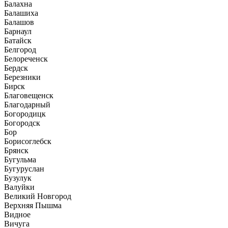
Балахна
Балашиха
Балашов
Барнаул
Батайск
Белгород
Белореченск
Бердск
Березники
Бирск
Благовещенск
Благодарный
Богородицк
Богородск
Бор
Борисоглебск
Брянск
Бугульма
Бугуруслан
Бузулук
Валуйки
Великий Новгород
Верхняя Пышма
Видное
Вичуга