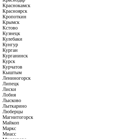
Краснокамск
Красноярск
Кропоткин
Крымск
Кстово
Кузнецк
Кулебаки
Кунгур
Курган
Курганинск
Курск
Курчатов
Кыштым
Лениногорск
Липецк
Лиски
Лобня
Лысково
Лыткарино
Люберцы
Магнитогорск
Майкоп
Маркс
Миасс