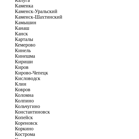
Калуга
Каменка
Каменск-Уральский
Каменск-Шахтинский
Камышин
Канаш
Канск
Карталы
Кемерово
Кинель
Кинешма
Кириши
Киров
Кирово-Чепецк
Кисловодск
Клин
Ковров
Коломна
Колпино
Кольчугино
Константиновск
Копейск
Кореновск
Коркино
Кострома