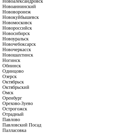
Новоалександровск
Новоаннинский
Нововоронеж
Новокуйбышевск
Новомосковск
Новороссийск
Новосибирск
Новоуральск
Новочебоксарск
Новочеркасск
Новошахтинск
Ногинск
Обнинск
Одинцово
Озерск
Октябрьск
Октябрьский
Омск
Оренбург
Орехово-Зуево
Острогожск
Отрадный
Павлово
Павловский Посад
Палласовка