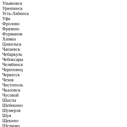
Ульяновск
Урюпинск
Усть-Лабинск
Уфа
Фролово
Фрязино
Фурманов
Химки
Цивильск
Чапаевск
Чебаркуль
Чебоксары
Челябинск
Череповец
Черкесск
Чехов
Чистополь
Чкаловск
Чусовой
Шахты
Шебекино
Шумерля
Шуя
Щекино
Щелково