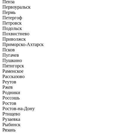
Пенза
Первоуральск
Пермь
Петергоф
Петровск
Подольск
Похвистнево
Приволжск
Приморско-Ахтарск
Псков
Пугачев
Пушкино
Пятигорск
Раменское
Рассказово
Реутов
Ржев
Родники
Россошь
Ростов
Ростов-на-Дону
Ртищево
Рузаевка
Рыбинск
Рязань