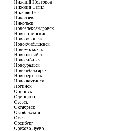
Нижний Новгород
Нижний Тагил
Нижняя Тура
Николаевск
Никольск
Новоалександровск
Новоаннинский
Нововоронеж
Новокуйбышевск
Новомосковск
Новороссийск
Новосибирск
Новоуральск
Новочебоксарск
Новочеркасск
Новошахтинск
Ногинск
Обнинск
Одинцово
Озерск
Октябрьск
Октябрьский
Омск
Оренбург
Орехово-Зуево