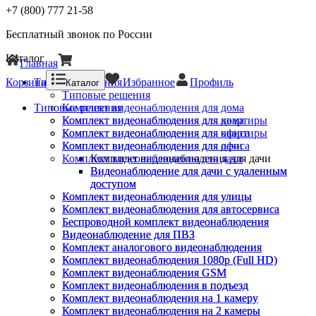
+7 (800) 777 21-58
Бесплатный звонок по России
Каталог
Главная
Корзина
Типовые решения
Избранное
Профиль
Каталог
Типовые решения
Типовые решения
Комплект видеонаблюдения для дома
Комплект видеонаблюдения для квартиры
Комплект видеонаблюдения для дома
Комплект видеонаблюдения для офиса
Комплект видеонаблюдения для квартиры
Комплект видеонаблюдения для дачи
Комплект видеонаблюдения для офиса
Комплект видеонаблюдения для дачи
Комплект видеонаблюдения для дачи
Видеонаблюдение для дачи с удаленным
Видеонаблюдение для дачи с удаленным
доступом
доступом
Комплект видеонаблюдения для улицы
Комплект видеонаблюдения для улицы
Комплект видеонаблюдения для автосервиса
Комплект видеонаблюдения для автосервиса
Беспроводной комплект видеонаблюдения
Беспроводной комплект видеонаблюдения
Видеонаблюдение для ПВЗ
Видеонаблюдение для ПВЗ
Комплект аналогового видеонаблюдения
Комплект аналогового видеонаблюдения
Комплект видеонаблюдения 1080p (Full HD)
Комплект видеонаблюдения 1080p (Full HD)
Комплект видеонаблюдения GSM
Комплект видеонаблюдения GSM
Комплект видеонаблюдения в подъезд
Комплект видеонаблюдения в подъезд
Комплект видеонаблюдения на 1 камеру
Комплект видеонаблюдения на 1 камеру
Комплект видеонаблюдения на 2 камеры
Комплект видеонаблюдения на 2 камеры