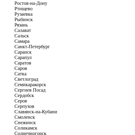
Ростов-на-Дону
Ртищево
Рузаевка
Рыбинск
Рязань
Салават
Сальск
Самара
Санкт-Петербург
Саранск
Сарапул
Саратов
Саров
Сатка
Светлоград
Семикаракорск
Сергиев Посад
Сердобск
Серов
Серпухов
Славянск-на-Кубани
Смоленск
Снежинск
Соликамск
Солнечногорск