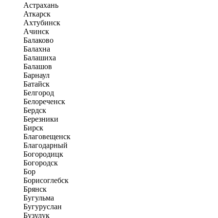
Астрахань
Аткарск
Ахтубинск
Ачинск
Балаково
Балахна
Балашиха
Балашов
Барнаул
Батайск
Белгород
Белореченск
Бердск
Березники
Бирск
Благовещенск
Благодарный
Богородицк
Богородск
Бор
Борисоглебск
Брянск
Бугульма
Бугуруслан
Бузулук