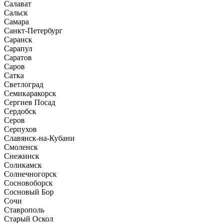
Салават
Сальск
Самара
Санкт-Петербург
Саранск
Сарапул
Саратов
Саров
Сатка
Светлоград
Семикаракорск
Сергиев Посад
Сердобск
Серов
Серпухов
Славянск-на-Кубани
Смоленск
Снежинск
Соликамск
Солнечногорск
Сосновоборск
Сосновый Бор
Сочи
Ставрополь
Старый Оскол