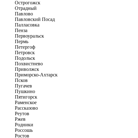
Острогожск
Отрадный
Павлово
Павловский Посад
Палласовка
Пенза
Первоуральск
Пермь
Петергоф
Петровск
Подольск
Похвистнево
Приволжск
Приморско-Ахтарск
Псков
Пугачев
Пушкино
Пятигорск
Раменское
Рассказово
Реутов
Ржев
Родники
Россошь
Ростов