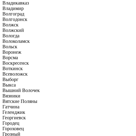
Владикавказ
Владимир
Волгоград
Волгодонск
Волжск
Волжский
Вологда
Волоколамск
Вольск
Воронеж
Ворсма
Воскресенск
Воткинск
Всеволожск
Выборг
Выкса
Вышний Волочек
Вязники
Вятские Поляны
Гатчина
Геленджик
Георгиевск
Городец
Гороховец
Грозный