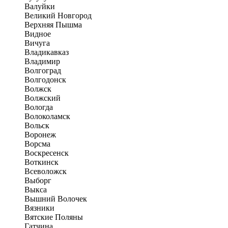
Валуйки
Великий Новгород
Верхняя Пышма
Видное
Вичуга
Владикавказ
Владимир
Волгоград
Волгодонск
Волжск
Волжский
Вологда
Волоколамск
Вольск
Воронеж
Ворсма
Воскресенск
Воткинск
Всеволожск
Выборг
Выкса
Вышний Волочек
Вязники
Вятские Поляны
Гатчина