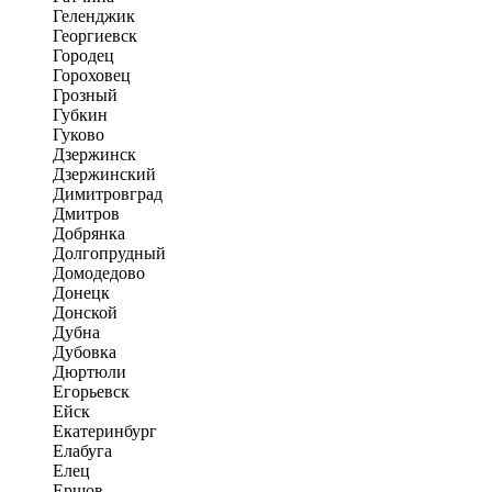
Геленджик
Георгиевск
Городец
Гороховец
Грозный
Губкин
Гуково
Дзержинск
Дзержинский
Димитровград
Дмитров
Добрянка
Долгопрудный
Домодедово
Донецк
Донской
Дубна
Дубовка
Дюртюли
Егорьевск
Ейск
Екатеринбург
Елабуга
Елец
Ершов