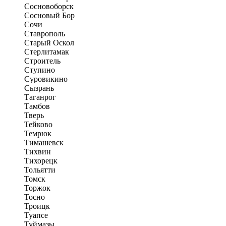
Сосновоборск
Сосновый Бор
Сочи
Ставрополь
Старый Оскол
Стерлитамак
Строитель
Ступино
Суровикино
Сызрань
Таганрог
Тамбов
Тверь
Тейково
Темрюк
Тимашевск
Тихвин
Тихорецк
Тольятти
Томск
Торжок
Тосно
Троицк
Туапсе
Туймазы