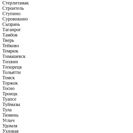
Стерлитамак
Строитель
Ступино
Суровикино
Сызрань
Таганрог
Тамбов
Тверь
Тейково
Темрюк
Тимашевск
Тихвин
Тихорецк
Тольятти
Томск
Торжок
Тосно
Троицк
Туапсе
Туймазы
Тула
Тюмень
Углич
Удомля
Узловая