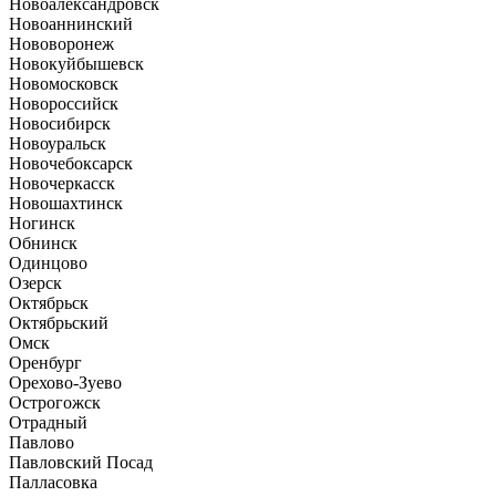
Новоалександровск
Новоаннинский
Нововоронеж
Новокуйбышевск
Новомосковск
Новороссийск
Новосибирск
Новоуральск
Новочебоксарск
Новочеркасск
Новошахтинск
Ногинск
Обнинск
Одинцово
Озерск
Октябрьск
Октябрьский
Омск
Оренбург
Орехово-Зуево
Острогожск
Отрадный
Павлово
Павловский Посад
Палласовка