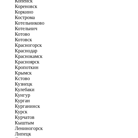
Копейск
Кореновск
Коркино
Кострома
Котельниково
Котельнич
Котово
Котовск
Красногорск
Краснодар
Краснокамск
Красноярск
Кропоткин
Крымск
Кстово
Кузнецк
Кулебаки
Кунгур
Курган
Курганинск
Курск
Курчатов
Кыштым
Лениногорск
Липецк