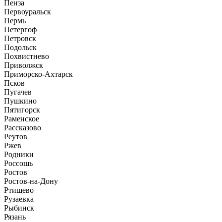
Пенза
Первоуральск
Пермь
Петергоф
Петровск
Подольск
Похвистнево
Приволжск
Приморско-Ахтарск
Псков
Пугачев
Пушкино
Пятигорск
Раменское
Рассказово
Реутов
Ржев
Родники
Россошь
Ростов
Ростов-на-Дону
Ртищево
Рузаевка
Рыбинск
Рязань