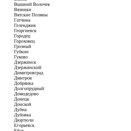
Вышний Волочек
Вязники
Вятские Поляны
Гатчина
Геленджик
Георгиевск
Городец
Гороховец
Грозный
Губкин
Гуково
Дзержинск
Дзержинский
Димитровград
Дмитров
Добрянка
Долгопрудный
Домодедово
Донецк
Донской
Дубна
Дубовка
Дюртюли
Егорьевск
Ейск