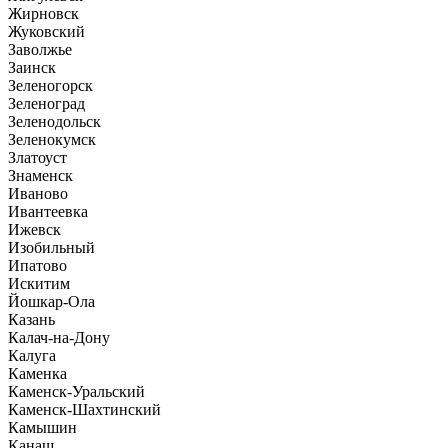
Жирновск
Жуковский
Заволжье
Заинск
Зеленогорск
Зеленоград
Зеленодольск
Зеленокумск
Златоуст
Знаменск
Иваново
Ивантеевка
Ижевск
Изобильный
Ипатово
Искитим
Йошкар-Ола
Казань
Калач-на-Дону
Калуга
Каменка
Каменск-Уральский
Каменск-Шахтинский
Камышин
Канаш