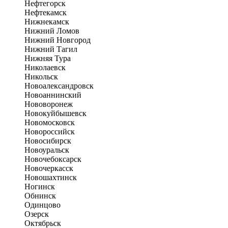
Нефтегорск
Нефтекамск
Нижнекамск
Нижний Ломов
Нижний Новгород
Нижний Тагил
Нижняя Тура
Николаевск
Никольск
Новоалександровск
Новоаннинский
Нововоронеж
Новокуйбышевск
Новомосковск
Новороссийск
Новосибирск
Новоуральск
Новочебоксарск
Новочеркасск
Новошахтинск
Ногинск
Обнинск
Одинцово
Озерск
Октябрьск