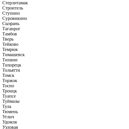
Стерлитамак
Строитель
Ступино
Суровикино
Сызрань
Таганрог
Тамбов
Тверь
Тейково
Темрюк
Тимашевск
Тихвин
Тихорецк
Тольятти
Томск
Торжок
Тосно
Троицк
Туапсе
Туймазы
Тула
Тюмень
Углич
Удомля
Узловая