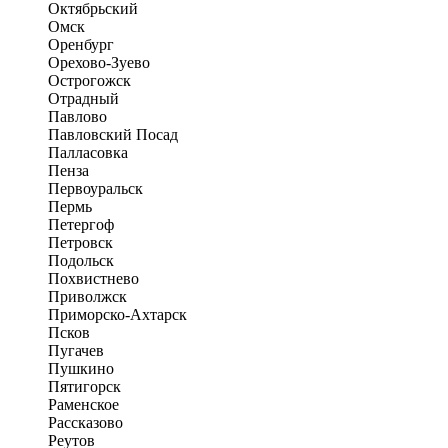
Октябрьский
Омск
Оренбург
Орехово-Зуево
Острогожск
Отрадный
Павлово
Павловский Посад
Палласовка
Пенза
Первоуральск
Пермь
Петергоф
Петровск
Подольск
Похвистнево
Приволжск
Приморско-Ахтарск
Псков
Пугачев
Пушкино
Пятигорск
Раменское
Рассказово
Реутов