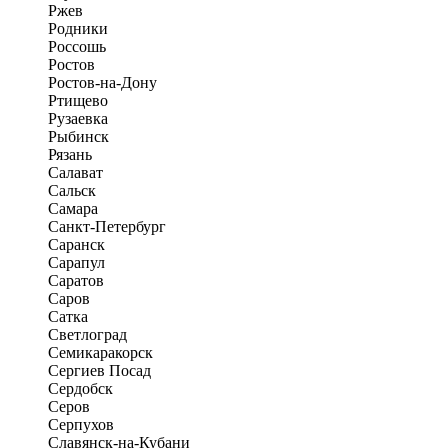
Ржев
Родники
Россошь
Ростов
Ростов-на-Дону
Ртищево
Рузаевка
Рыбинск
Рязань
Салават
Сальск
Самара
Санкт-Петербург
Саранск
Сарапул
Саратов
Саров
Сатка
Светлоград
Семикаракорск
Сергиев Посад
Сердобск
Серов
Серпухов
Славянск-на-Кубани