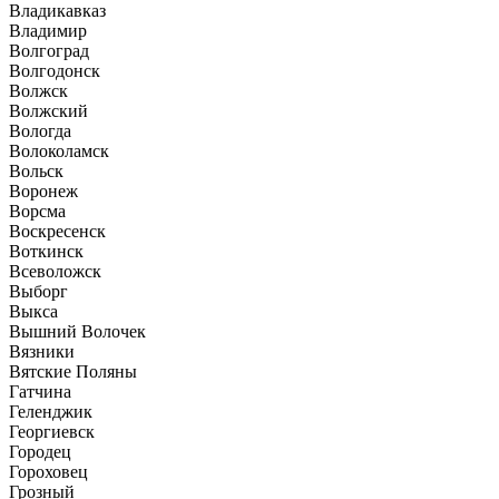
Владикавказ
Владимир
Волгоград
Волгодонск
Волжск
Волжский
Вологда
Волоколамск
Вольск
Воронеж
Ворсма
Воскресенск
Воткинск
Всеволожск
Выборг
Выкса
Вышний Волочек
Вязники
Вятские Поляны
Гатчина
Геленджик
Георгиевск
Городец
Гороховец
Грозный