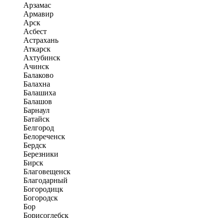
Арзамас
Армавир
Арск
Асбест
Астрахань
Аткарск
Ахтубинск
Ачинск
Балаково
Балахна
Балашиха
Балашов
Барнаул
Батайск
Белгород
Белореченск
Бердск
Березники
Бирск
Благовещенск
Благодарный
Богородицк
Богородск
Бор
Борисоглебск