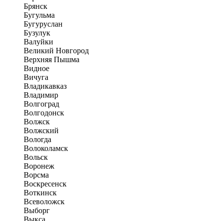
Брянск
Бугульма
Бугуруслан
Бузулук
Валуйки
Великий Новгород
Верхняя Пышма
Видное
Вичуга
Владикавказ
Владимир
Волгоград
Волгодонск
Волжск
Волжский
Вологда
Волоколамск
Вольск
Воронеж
Ворсма
Воскресенск
Воткинск
Всеволожск
Выборг
Выкса