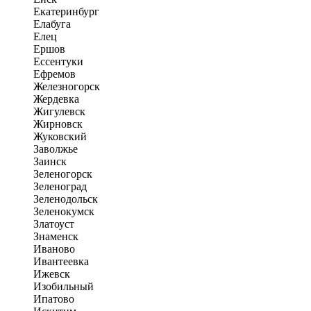
Екатеринбург
Елабуга
Елец
Ершов
Ессентуки
Ефремов
Железногорск
Жердевка
Жигулевск
Жирновск
Жуковский
Заволжье
Заинск
Зеленогорск
Зеленоград
Зеленодольск
Зеленокумск
Златоуст
Знаменск
Иваново
Ивантеевка
Ижевск
Изобильный
Ипатово