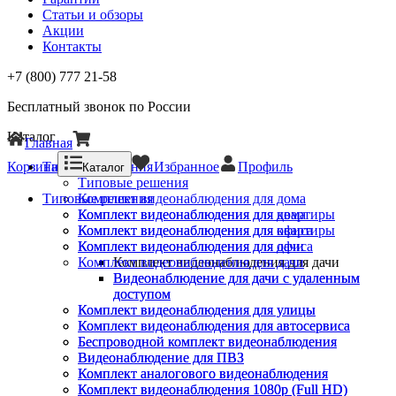
Статьи и обзоры
Акции
Контакты
+7 (800) 777 21-58
Бесплатный звонок по России
Каталог
Главная
Корзина
Типовые решения
Избранное
Профиль
Каталог
Типовые решения
Типовые решения
Комплект видеонаблюдения для дома
Комплект видеонаблюдения для квартиры
Комплект видеонаблюдения для дома
Комплект видеонаблюдения для офиса
Комплект видеонаблюдения для квартиры
Комплект видеонаблюдения для дачи
Комплект видеонаблюдения для офиса
Комплект видеонаблюдения для дачи
Комплект видеонаблюдения для дачи
Видеонаблюдение для дачи с удаленным
Видеонаблюдение для дачи с удаленным
доступом
доступом
Комплект видеонаблюдения для улицы
Комплект видеонаблюдения для улицы
Комплект видеонаблюдения для автосервиса
Комплект видеонаблюдения для автосервиса
Беспроводной комплект видеонаблюдения
Беспроводной комплект видеонаблюдения
Видеонаблюдение для ПВЗ
Видеонаблюдение для ПВЗ
Комплект аналогового видеонаблюдения
Комплект аналогового видеонаблюдения
Комплект видеонаблюдения 1080p (Full HD)
Комплект видеонаблюдения 1080p (Full HD)