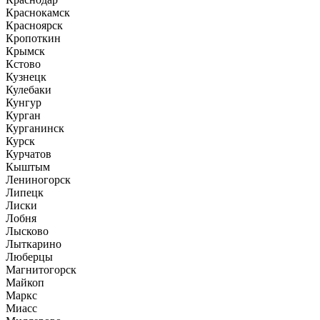
Краснокамск
Красноярск
Кропоткин
Крымск
Кстово
Кузнецк
Кулебаки
Кунгур
Курган
Курганинск
Курск
Курчатов
Кыштым
Лениногорск
Липецк
Лиски
Лобня
Лысково
Лыткарино
Люберцы
Магнитогорск
Майкоп
Маркс
Миасс