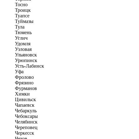
Тосно
Троицк
Туапсе
Туймазы
Тула
Тюмень
Углич
Удомля
Узловая
Ульяновск
Урюпинск
Усть-Лабинск
Уфа
Фролово
Фрязино
Фурманов
Химки
Цивильск
Чапаевск
Чебаркуль
Чебоксары
Челябинск
Череповец
Черкесск
Чехов