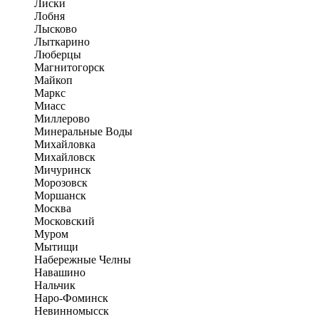
Лиски
Лобня
Лысково
Лыткарино
Люберцы
Магнитогорск
Майкоп
Маркс
Миасс
Миллерово
Минеральные Воды
Михайловка
Михайловск
Мичуринск
Морозовск
Моршанск
Москва
Московский
Муром
Мытищи
Набережные Челны
Навашино
Нальчик
Наро-Фоминск
Невинномысск