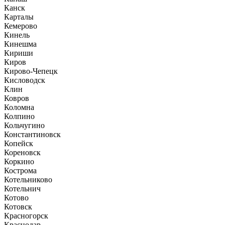
Канск
Карталы
Кемерово
Кинель
Кинешма
Кириши
Киров
Кирово-Чепецк
Кисловодск
Клин
Ковров
Коломна
Колпино
Кольчугино
Константиновск
Копейск
Кореновск
Коркино
Кострома
Котельниково
Котельнич
Котово
Котовск
Красногорск
Краснодар