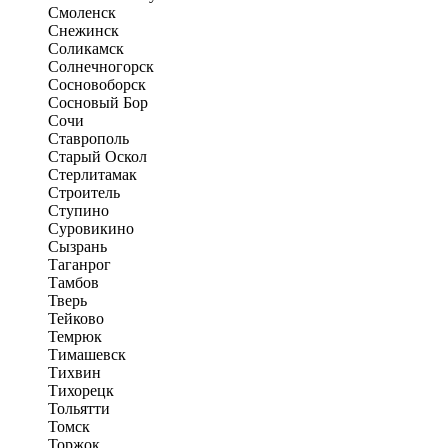
Смоленск
Снежинск
Соликамск
Солнечногорск
Сосновоборск
Сосновый Бор
Сочи
Ставрополь
Старый Оскол
Стерлитамак
Строитель
Ступино
Суровикино
Сызрань
Таганрог
Тамбов
Тверь
Тейково
Темрюк
Тимашевск
Тихвин
Тихорецк
Тольятти
Томск
Торжок