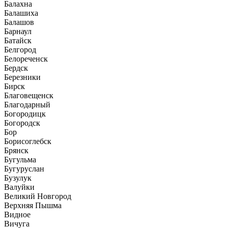
Балахна
Балашиха
Балашов
Барнаул
Батайск
Белгород
Белореченск
Бердск
Березники
Бирск
Благовещенск
Благодарный
Богородицк
Богородск
Бор
Борисоглебск
Брянск
Бугульма
Бугуруслан
Бузулук
Валуйки
Великий Новгород
Верхняя Пышма
Видное
Вичуга