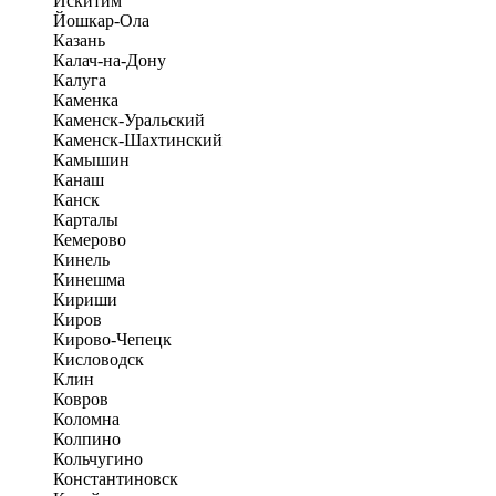
Искитим
Йошкар-Ола
Казань
Калач-на-Дону
Калуга
Каменка
Каменск-Уральский
Каменск-Шахтинский
Камышин
Канаш
Канск
Карталы
Кемерово
Кинель
Кинешма
Кириши
Киров
Кирово-Чепецк
Кисловодск
Клин
Ковров
Коломна
Колпино
Кольчугино
Константиновск