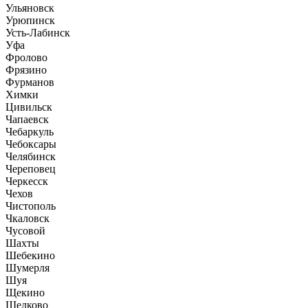
Ульяновск
Урюпинск
Усть-Лабинск
Уфа
Фролово
Фрязино
Фурманов
Химки
Цивильск
Чапаевск
Чебаркуль
Чебоксары
Челябинск
Череповец
Черкесск
Чехов
Чистополь
Чкаловск
Чусовой
Шахты
Шебекино
Шумерля
Шуя
Щекино
Щелково