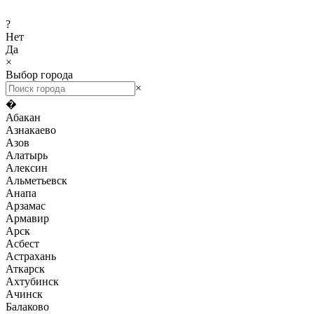
?
Нет
Да
×
Выбор города
×
�
Абакан
Азнакаево
Азов
Алатырь
Алексин
Альметьевск
Анапа
Арзамас
Армавир
Арск
Асбест
Астрахань
Аткарск
Ахтубинск
Ачинск
Балаково