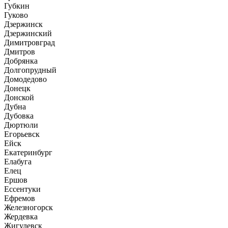
Губкин
Гуково
Дзержинск
Дзержинский
Димитровград
Дмитров
Добрянка
Долгопрудный
Домодедово
Донецк
Донской
Дубна
Дубовка
Дюртюли
Егорьевск
Ейск
Екатеринбург
Елабуга
Елец
Ершов
Ессентуки
Ефремов
Железногорск
Жердевка
Жигулевск