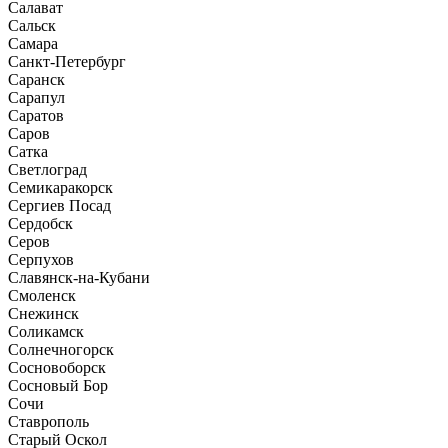
Салават
Сальск
Самара
Санкт-Петербург
Саранск
Сарапул
Саратов
Саров
Сатка
Светлоград
Семикаракорск
Сергиев Посад
Сердобск
Серов
Серпухов
Славянск-на-Кубани
Смоленск
Снежинск
Соликамск
Солнечногорск
Сосновоборск
Сосновый Бор
Сочи
Ставрополь
Старый Оскол