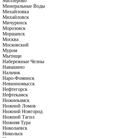
Миллерово
Минеральные Воды
Михайловка
Михайловск
Мичуринск
Морозовск
Моршанск
Москва
Московский
Муром
Мытищи
Набережные Челны
Навашино
Нальчик
Наро-Фоминск
Невинномысск
Нефтегорск
Нефтекамск
Нижнекамск
Нижний Ломов
Нижний Новгород
Нижний Тагил
Нижняя Тура
Николаевск
Никольск