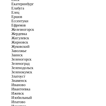
Екатеринбург
Елабуга
Елец
Ершов
Ессентуки
Ефремов
Железногорск
Жердевка
Жигулевск
Жирновск
Жуковский
Заволжье
Заинск
Зеленогорск
Зеленоград
Зеленодольск
Зеленокумск
Златоуст
Знаменск
Иваново
Ивантеевка
Ижевск
Изобильный
Ипатово