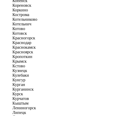
Копейск
Кореновск
Коркино
Кострома
Котельниково
Котельнич
Котово
Котовск
Красногорск
Краснодар
Краснокамск
Красноярск
Кропоткин
Крымск
Кстово
Кузнецк
Кулебаки
Кунгур
Курган
Курганинск
Курск
Курчатов
Кыштым
Лениногорск
Липецк