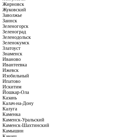
Жирновск
Жуковский
Заволжье
Заинск
Зеленогорск
Зеленоград
Зеленодольск
Зеленокумск
Златоуст
Знаменск
Иваново
Ивантеевка
Ижевск
Изобильный
Ипатово
Искитим
Йошкар-Ола
Казань
Калач-на-Дону
Калуга
Каменка
Каменск-Уральский
Каменск-Шахтинский
Камышин
Канаш