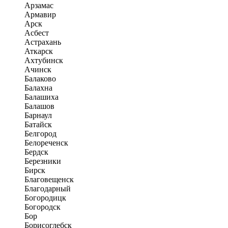
Арзамас
Армавир
Арск
Асбест
Астрахань
Аткарск
Ахтубинск
Ачинск
Балаково
Балахна
Балашиха
Балашов
Барнаул
Батайск
Белгород
Белореченск
Бердск
Березники
Бирск
Благовещенск
Благодарный
Богородицк
Богородск
Бор
Борисоглебск