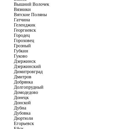
Вышний Волочек
Вязники
Вятские Поляны
Гатчина
Геленджик
Георгиевск
Городец
Гороховец
Грозный
Губкин
Гуково
Дзержинск
Дзержинский
Димитровград
Дмитров
Добрянка
Долгопрудный
Домодедово
Донецк
Донской
Дубна
Дубовка
Дюртюли
Егорьевск
Ейск