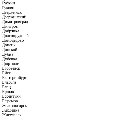
Губкин
Гуково
Дзержинск
Дзержинский
Димитровград
Дмитров
Добрянка
Долгопрудный
Домодедово
Донецк
Донской
Дубна
Дубовка
Дюртюли
Егорьевск
Ейск
Екатеринбург
Елабуга
Елец
Ершов
Ессентуки
Ефремов
Железногорск
Жердевка
Жигулевск