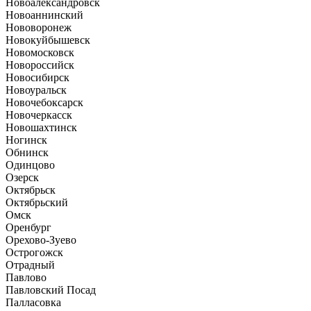
Новоалександровск
Новоаннинский
Нововоронеж
Новокуйбышевск
Новомосковск
Новороссийск
Новосибирск
Новоуральск
Новочебоксарск
Новочеркасск
Новошахтинск
Ногинск
Обнинск
Одинцово
Озерск
Октябрьск
Октябрьский
Омск
Оренбург
Орехово-Зуево
Острогожск
Отрадный
Павлово
Павловский Посад
Палласовка