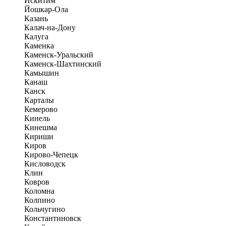
Искитим
Йошкар-Ола
Казань
Калач-на-Дону
Калуга
Каменка
Каменск-Уральский
Каменск-Шахтинский
Камышин
Канаш
Канск
Карталы
Кемерово
Кинель
Кинешма
Кириши
Киров
Кирово-Чепецк
Кисловодск
Клин
Ковров
Коломна
Колпино
Кольчугино
Константиновск