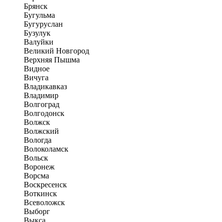
Брянск
Бугульма
Бугуруслан
Бузулук
Валуйки
Великий Новгород
Верхняя Пышма
Видное
Вичуга
Владикавказ
Владимир
Волгоград
Волгодонск
Волжск
Волжский
Вологда
Волоколамск
Вольск
Воронеж
Ворсма
Воскресенск
Воткинск
Всеволожск
Выборг
Выкса