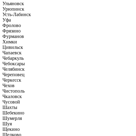
Ульяновск
Урюпинск
Усть-Лабинск
Уфа
Фролово
Фрязино
Фурманов
Химки
Цивильск
Чапаевск
Чебаркуль
Чебоксары
Челябинск
Череповец
Черкесск
Чехов
Чистополь
Чкаловск
Чусовой
Шахты
Шебекино
Шумерля
Шуя
Щекино
Щелково