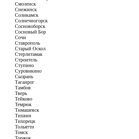
Смоленск
Снежинск
Соликамск
Солнечногорск
Сосновоборск
Сосновый Бор
Сочи
Ставрополь
Старый Оскол
Стерлитамак
Строитель
Ступино
Суровикино
Сызрань
Таганрог
Тамбов
Тверь
Тейково
Темрюк
Тимашевск
Тихвин
Тихорецк
Тольятти
Томск
Торжок