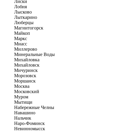
Лиски
Лобня
Лысково
Лыткарино
Люберцы
Магнитогорск
Майкоп
Маркс
Миасс
Миллерово
Минеральные Воды
Михайловка
Михайловск
Мичуринск
Морозовск
Моршанск
Москва
Московский
Муром
Мытищи
Набережные Челны
Навашино
Нальчик
Наро-Фоминск
Невинномысск