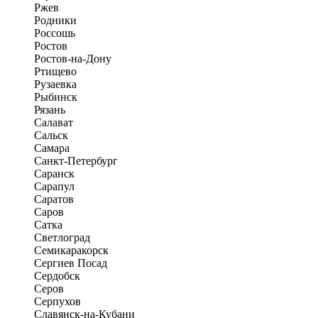
Ржев
Родники
Россошь
Ростов
Ростов-на-Дону
Ртищево
Рузаевка
Рыбинск
Рязань
Салават
Сальск
Самара
Санкт-Петербург
Саранск
Сарапул
Саратов
Саров
Сатка
Светлоград
Семикаракорск
Сергиев Посад
Сердобск
Серов
Серпухов
Славянск-на-Кубани