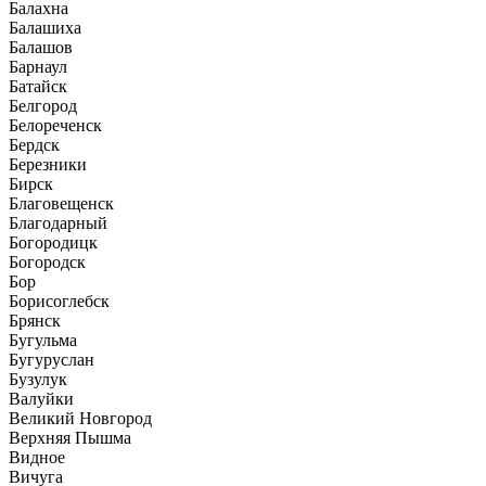
Балахна
Балашиха
Балашов
Барнаул
Батайск
Белгород
Белореченск
Бердск
Березники
Бирск
Благовещенск
Благодарный
Богородицк
Богородск
Бор
Борисоглебск
Брянск
Бугульма
Бугуруслан
Бузулук
Валуйки
Великий Новгород
Верхняя Пышма
Видное
Вичуга