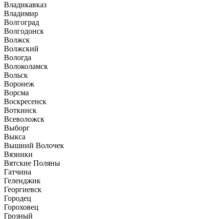
Владикавказ
Владимир
Волгоград
Волгодонск
Волжск
Волжский
Вологда
Волоколамск
Вольск
Воронеж
Ворсма
Воскресенск
Воткинск
Всеволожск
Выборг
Выкса
Вышний Волочек
Вязники
Вятские Поляны
Гатчина
Геленджик
Георгиевск
Городец
Гороховец
Грозный