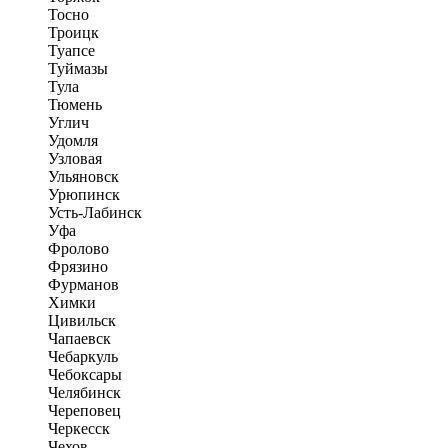
Тосно
Троицк
Туапсе
Туймазы
Тула
Тюмень
Углич
Удомля
Узловая
Ульяновск
Урюпинск
Усть-Лабинск
Уфа
Фролово
Фрязино
Фурманов
Химки
Цивильск
Чапаевск
Чебаркуль
Чебоксары
Челябинск
Череповец
Черкесск
Чехов