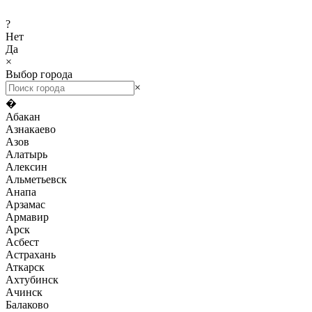
?
Нет
Да
×
Выбор города
×
�
Абакан
Азнакаево
Азов
Алатырь
Алексин
Альметьевск
Анапа
Арзамас
Армавир
Арск
Асбест
Астрахань
Аткарск
Ахтубинск
Ачинск
Балаково