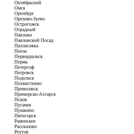
Октябрьский
Омск
Оренбург
Орехово-Зуево
Острогожск
Отрадный
Павлово
Павловский Посад
Палласовка
Пенза
Первоуральск
Пермь
Петергоф
Петровск
Подольск
Похвистнево
Приволжск
Приморско-Ахтарск
Псков
Пугачев
Пушкино
Пятигорск
Раменское
Рассказово
Реутов