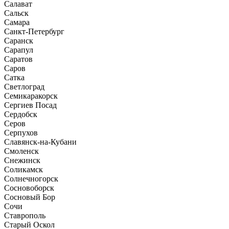
Салават
Сальск
Самара
Санкт-Петербург
Саранск
Сарапул
Саратов
Саров
Сатка
Светлоград
Семикаракорск
Сергиев Посад
Сердобск
Серов
Серпухов
Славянск-на-Кубани
Смоленск
Снежинск
Соликамск
Солнечногорск
Сосновоборск
Сосновый Бор
Сочи
Ставрополь
Старый Оскол