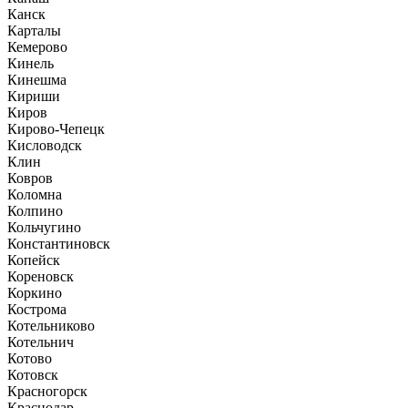
Канск
Карталы
Кемерово
Кинель
Кинешма
Кириши
Киров
Кирово-Чепецк
Кисловодск
Клин
Ковров
Коломна
Колпино
Кольчугино
Константиновск
Копейск
Кореновск
Коркино
Кострома
Котельниково
Котельнич
Котово
Котовск
Красногорск
Краснодар