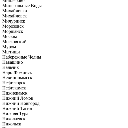
Миллерово
Минеральные Воды
Михайловка
Михайловск
Мичуринск
Морозовск
Моршанск
Москва
Московский
Муром
Мытищи
Набережные Челны
Навашино
Нальчик
Наро-Фоминск
Невинномысск
Нефтегорск
Нефтекамск
Нижнекамск
Нижний Ломов
Нижний Новгород
Нижний Тагил
Нижняя Тура
Николаевск
Никольск