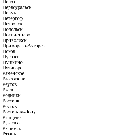
Пенза
Первоуральск
Пермь
Петергоф
Петровск
Подольск
Похвистнево
Приволжск
Приморско-Ахтарск
Псков
Пугачев
Пушкино
Пятигорск
Раменское
Рассказово
Реутов
Ржев
Родники
Россошь
Ростов
Ростов-на-Дону
Ртищево
Рузаевка
Рыбинск
Рязань