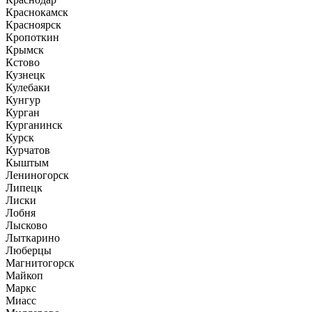
Краснокамск
Красноярск
Кропоткин
Крымск
Кстово
Кузнецк
Кулебаки
Кунгур
Курган
Курганинск
Курск
Курчатов
Кыштым
Лениногорск
Липецк
Лиски
Лобня
Лысково
Лыткарино
Люберцы
Магнитогорск
Майкоп
Маркс
Миасс