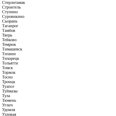
Стерлитамак
Строитель
Ступино
Суровикино
Сызрань
Таганрог
Тамбов
Тверь
Тейково
Темрюк
Тимашевск
Тихвин
Тихорецк
Тольятти
Томск
Торжок
Тосно
Троицк
Туапсе
Туймазы
Тула
Тюмень
Углич
Удомля
Узловая