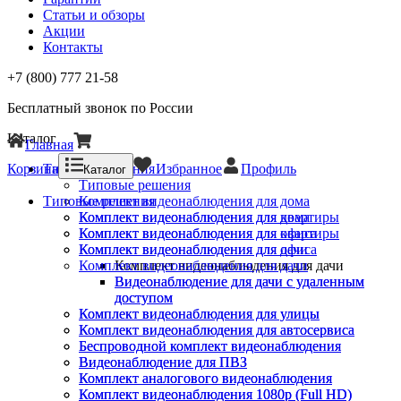
Статьи и обзоры
Акции
Контакты
+7 (800) 777 21-58
Бесплатный звонок по России
Каталог
Главная
Корзина
Типовые решения
Избранное
Профиль
Каталог
Типовые решения
Типовые решения
Комплект видеонаблюдения для дома
Комплект видеонаблюдения для квартиры
Комплект видеонаблюдения для дома
Комплект видеонаблюдения для офиса
Комплект видеонаблюдения для квартиры
Комплект видеонаблюдения для дачи
Комплект видеонаблюдения для офиса
Комплект видеонаблюдения для дачи
Комплект видеонаблюдения для дачи
Видеонаблюдение для дачи с удаленным
Видеонаблюдение для дачи с удаленным
доступом
доступом
Комплект видеонаблюдения для улицы
Комплект видеонаблюдения для улицы
Комплект видеонаблюдения для автосервиса
Комплект видеонаблюдения для автосервиса
Беспроводной комплект видеонаблюдения
Беспроводной комплект видеонаблюдения
Видеонаблюдение для ПВЗ
Видеонаблюдение для ПВЗ
Комплект аналогового видеонаблюдения
Комплект аналогового видеонаблюдения
Комплект видеонаблюдения 1080p (Full HD)
Комплект видеонаблюдения 1080p (Full HD)