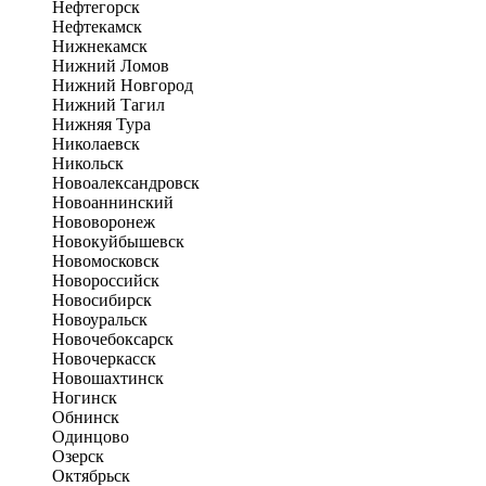
Нефтегорск
Нефтекамск
Нижнекамск
Нижний Ломов
Нижний Новгород
Нижний Тагил
Нижняя Тура
Николаевск
Никольск
Новоалександровск
Новоаннинский
Нововоронеж
Новокуйбышевск
Новомосковск
Новороссийск
Новосибирск
Новоуральск
Новочебоксарск
Новочеркасск
Новошахтинск
Ногинск
Обнинск
Одинцово
Озерск
Октябрьск