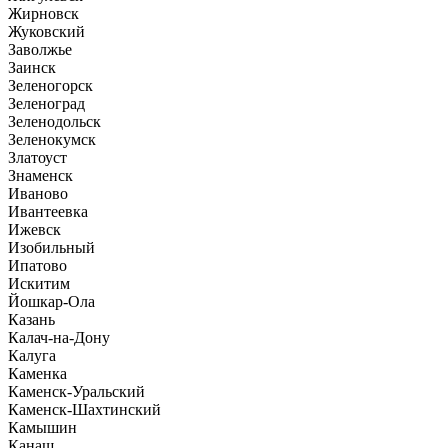
Жирновск
Жуковский
Заволжье
Заинск
Зеленогорск
Зеленоград
Зеленодольск
Зеленокумск
Златоуст
Знаменск
Иваново
Ивантеевка
Ижевск
Изобильный
Ипатово
Искитим
Йошкар-Ола
Казань
Калач-на-Дону
Калуга
Каменка
Каменск-Уральский
Каменск-Шахтинский
Камышин
Канаш