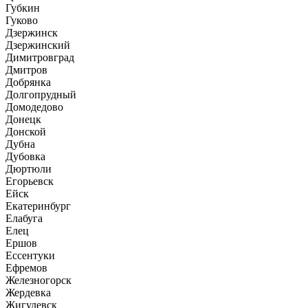
Губкин
Гуково
Дзержинск
Дзержинский
Димитровград
Дмитров
Добрянка
Долгопрудный
Домодедово
Донецк
Донской
Дубна
Дубовка
Дюртюли
Егорьевск
Ейск
Екатеринбург
Елабуга
Елец
Ершов
Ессентуки
Ефремов
Железногорск
Жердевка
Жигулевск