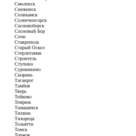
Смоленск
Снежинск
Соликамск
Солнечногорск
Сосновоборск
Сосновый Бор
Сочи
Ставрополь
Старый Оскол
Стерлитамак
Строитель
Ступино
Суровикино
Сызрань
Таганрог
Тамбов
Тверь
Тейково
Темрюк
Тимашевск
Тихвин
Тихорецк
Тольятти
Томск
Торжок