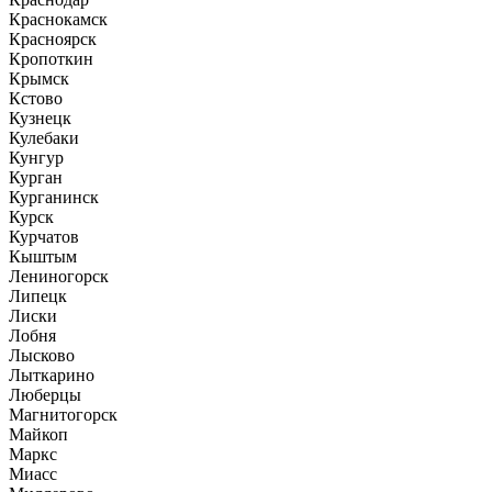
Краснокамск
Красноярск
Кропоткин
Крымск
Кстово
Кузнецк
Кулебаки
Кунгур
Курган
Курганинск
Курск
Курчатов
Кыштым
Лениногорск
Липецк
Лиски
Лобня
Лысково
Лыткарино
Люберцы
Магнитогорск
Майкоп
Маркс
Миасс