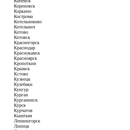
Копейск
Кореновск
Коркино
Кострома
Котельниково
Котельнич
Котово
Котовск
Красногорск
Краснодар
Краснокамск
Красноярск
Кропоткин
Крымск
Кстово
Кузнецк
Кулебаки
Кунгур
Курган
Курганинск
Курск
Курчатов
Кыштым
Лениногорск
Липецк