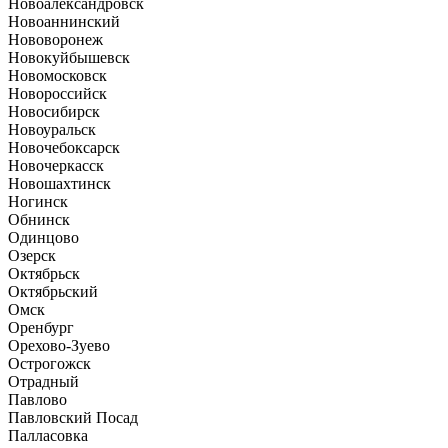
Новоалександровск
Новоаннинский
Нововоронеж
Новокуйбышевск
Новомосковск
Новороссийск
Новосибирск
Новоуральск
Новочебоксарск
Новочеркасск
Новошахтинск
Ногинск
Обнинск
Одинцово
Озерск
Октябрьск
Октябрьский
Омск
Оренбург
Орехово-Зуево
Острогожск
Отрадный
Павлово
Павловский Посад
Палласовка