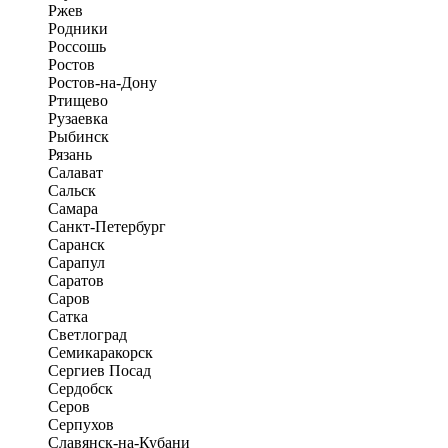
Ржев
Родники
Россошь
Ростов
Ростов-на-Дону
Ртищево
Рузаевка
Рыбинск
Рязань
Салават
Сальск
Самара
Санкт-Петербург
Саранск
Сарапул
Саратов
Саров
Сатка
Светлоград
Семикаракорск
Сергиев Посад
Сердобск
Серов
Серпухов
Славянск-на-Кубани