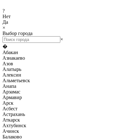
?
Нет
Да
×
Выбор города
×
�
Абакан
Азнакаево
Азов
Алатырь
Алексин
Альметьевск
Анапа
Арзамас
Армавир
Арск
Асбест
Астрахань
Аткарск
Ахтубинск
Ачинск
Балаково