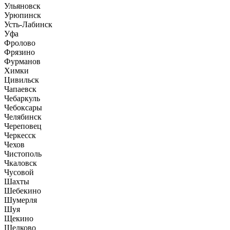
Ульяновск
Урюпинск
Усть-Лабинск
Уфа
Фролово
Фрязино
Фурманов
Химки
Цивильск
Чапаевск
Чебаркуль
Чебоксары
Челябинск
Череповец
Черкесск
Чехов
Чистополь
Чкаловск
Чусовой
Шахты
Шебекино
Шумерля
Шуя
Щекино
Щелково