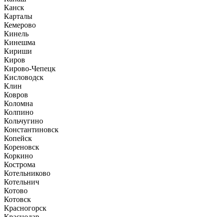
Канск
Карталы
Кемерово
Кинель
Кинешма
Кириши
Киров
Кирово-Чепецк
Кисловодск
Клин
Ковров
Коломна
Колпино
Кольчугино
Константиновск
Копейск
Кореновск
Коркино
Кострома
Котельниково
Котельнич
Котово
Котовск
Красногорск
Краснодар