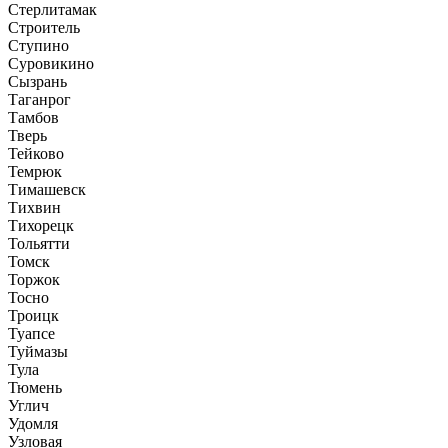
Стерлитамак
Строитель
Ступино
Суровикино
Сызрань
Таганрог
Тамбов
Тверь
Тейково
Темрюк
Тимашевск
Тихвин
Тихорецк
Тольятти
Томск
Торжок
Тосно
Троицк
Туапсе
Туймазы
Тула
Тюмень
Углич
Удомля
Узловая