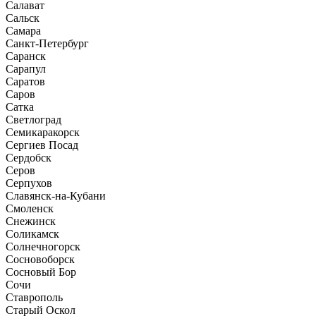
Салават
Сальск
Самара
Санкт-Петербург
Саранск
Сарапул
Саратов
Саров
Сатка
Светлоград
Семикаракорск
Сергиев Посад
Сердобск
Серов
Серпухов
Славянск-на-Кубани
Смоленск
Снежинск
Соликамск
Солнечногорск
Сосновоборск
Сосновый Бор
Сочи
Ставрополь
Старый Оскол