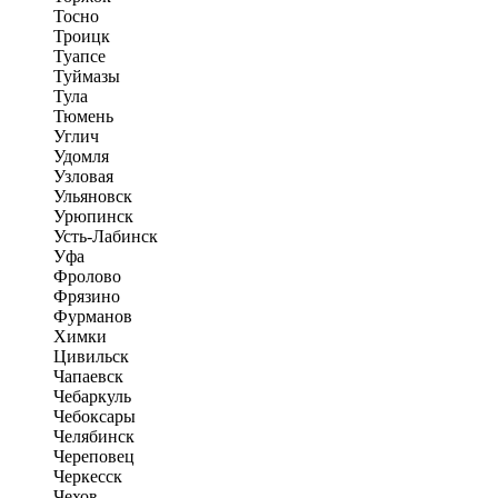
Тосно
Троицк
Туапсе
Туймазы
Тула
Тюмень
Углич
Удомля
Узловая
Ульяновск
Урюпинск
Усть-Лабинск
Уфа
Фролово
Фрязино
Фурманов
Химки
Цивильск
Чапаевск
Чебаркуль
Чебоксары
Челябинск
Череповец
Черкесск
Чехов