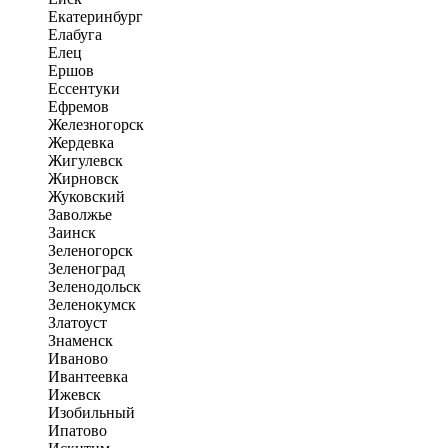
Екатеринбург
Елабуга
Елец
Ершов
Ессентуки
Ефремов
Железногорск
Жердевка
Жигулевск
Жирновск
Жуковский
Заволжье
Заинск
Зеленогорск
Зеленоград
Зеленодольск
Зеленокумск
Златоуст
Знаменск
Иваново
Ивантеевка
Ижевск
Изобильный
Ипатово