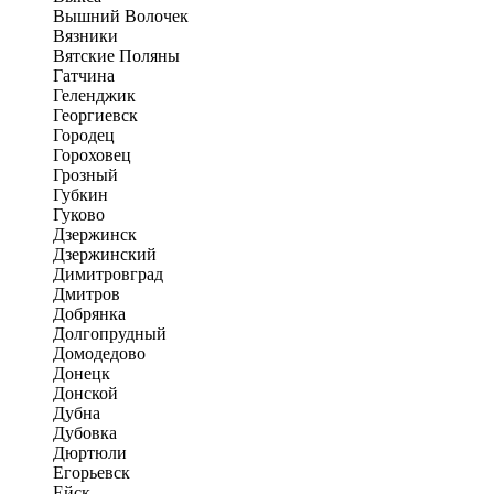
Вышний Волочек
Вязники
Вятские Поляны
Гатчина
Геленджик
Георгиевск
Городец
Гороховец
Грозный
Губкин
Гуково
Дзержинск
Дзержинский
Димитровград
Дмитров
Добрянка
Долгопрудный
Домодедово
Донецк
Донской
Дубна
Дубовка
Дюртюли
Егорьевск
Ейск