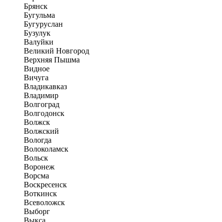
Брянск
Бугульма
Бугуруслан
Бузулук
Валуйки
Великий Новгород
Верхняя Пышма
Видное
Вичуга
Владикавказ
Владимир
Волгоград
Волгодонск
Волжск
Волжский
Вологда
Волоколамск
Вольск
Воронеж
Ворсма
Воскресенск
Воткинск
Всеволожск
Выборг
Выкса