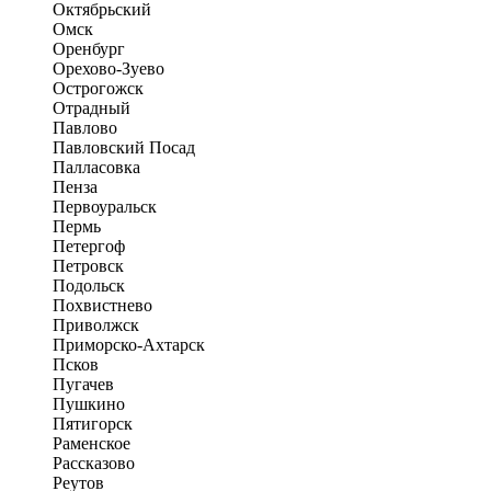
Октябрьский
Омск
Оренбург
Орехово-Зуево
Острогожск
Отрадный
Павлово
Павловский Посад
Палласовка
Пенза
Первоуральск
Пермь
Петергоф
Петровск
Подольск
Похвистнево
Приволжск
Приморско-Ахтарск
Псков
Пугачев
Пушкино
Пятигорск
Раменское
Рассказово
Реутов