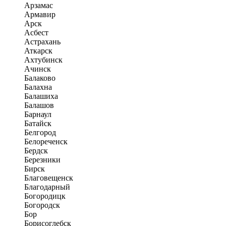
Арзамас
Армавир
Арск
Асбест
Астрахань
Аткарск
Ахтубинск
Ачинск
Балаково
Балахна
Балашиха
Балашов
Барнаул
Батайск
Белгород
Белореченск
Бердск
Березники
Бирск
Благовещенск
Благодарный
Богородицк
Богородск
Бор
Борисоглебск