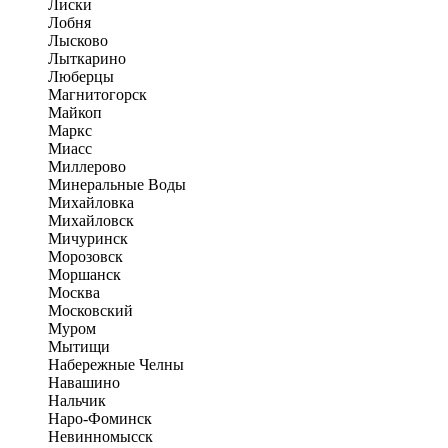
Лиски
Лобня
Лысково
Лыткарино
Люберцы
Магнитогорск
Майкоп
Маркс
Миасс
Миллерово
Минеральные Воды
Михайловка
Михайловск
Мичуринск
Морозовск
Моршанск
Москва
Московский
Муром
Мытищи
Набережные Челны
Навашино
Нальчик
Наро-Фоминск
Невинномысск