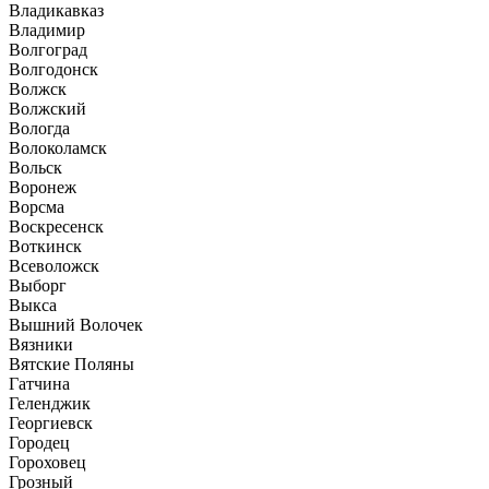
Владикавказ
Владимир
Волгоград
Волгодонск
Волжск
Волжский
Вологда
Волоколамск
Вольск
Воронеж
Ворсма
Воскресенск
Воткинск
Всеволожск
Выборг
Выкса
Вышний Волочек
Вязники
Вятские Поляны
Гатчина
Геленджик
Георгиевск
Городец
Гороховец
Грозный