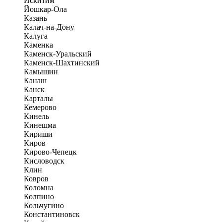
Искитим
Йошкар-Ола
Казань
Калач-на-Дону
Калуга
Каменка
Каменск-Уральский
Каменск-Шахтинский
Камышин
Канаш
Канск
Карталы
Кемерово
Кинель
Кинешма
Кириши
Киров
Кирово-Чепецк
Кисловодск
Клин
Ковров
Коломна
Колпино
Кольчугино
Константиновск