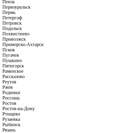
Пенза
Первоуральск
Пермь
Петергоф
Петровск
Подольск
Похвистнево
Приволжск
Приморско-Ахтарск
Псков
Пугачев
Пушкино
Пятигорск
Раменское
Рассказово
Реутов
Ржев
Родники
Россошь
Ростов
Ростов-на-Дону
Ртищево
Рузаевка
Рыбинск
Рязань