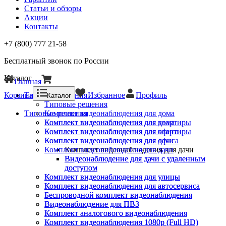
Статьи и обзоры
Акции
Контакты
+7 (800) 777 21-58
Бесплатный звонок по России
Каталог
Главная
Корзина
Типовые решения
Избранное
Профиль
Каталог
Типовые решения
Типовые решения
Комплект видеонаблюдения для дома
Комплект видеонаблюдения для квартиры
Комплект видеонаблюдения для дома
Комплект видеонаблюдения для офиса
Комплект видеонаблюдения для квартиры
Комплект видеонаблюдения для дачи
Комплект видеонаблюдения для офиса
Комплект видеонаблюдения для дачи
Комплект видеонаблюдения для дачи
Видеонаблюдение для дачи с удаленным
Видеонаблюдение для дачи с удаленным
доступом
доступом
Комплект видеонаблюдения для улицы
Комплект видеонаблюдения для улицы
Комплект видеонаблюдения для автосервиса
Комплект видеонаблюдения для автосервиса
Беспроводной комплект видеонаблюдения
Беспроводной комплект видеонаблюдения
Видеонаблюдение для ПВЗ
Видеонаблюдение для ПВЗ
Комплект аналогового видеонаблюдения
Комплект аналогового видеонаблюдения
Комплект видеонаблюдения 1080p (Full HD)
Комплект видеонаблюдения 1080p (Full HD)