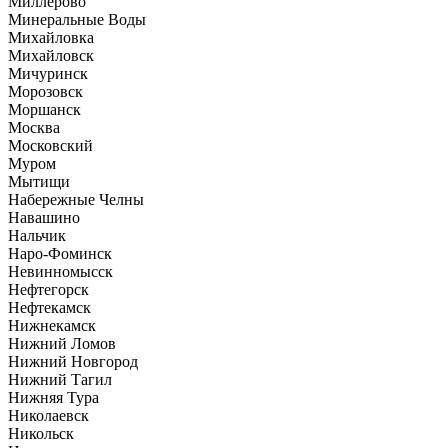
Миллерово
Минеральные Воды
Михайловка
Михайловск
Мичуринск
Морозовск
Моршанск
Москва
Московский
Муром
Мытищи
Набережные Челны
Навашино
Нальчик
Наро-Фоминск
Невинномысск
Нефтегорск
Нефтекамск
Нижнекамск
Нижний Ломов
Нижний Новгород
Нижний Тагил
Нижняя Тура
Николаевск
Никольск