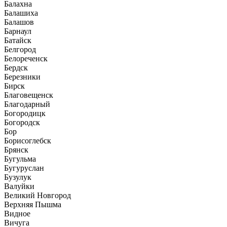
Балахна
Балашиха
Балашов
Барнаул
Батайск
Белгород
Белореченск
Бердск
Березники
Бирск
Благовещенск
Благодарный
Богородицк
Богородск
Бор
Борисоглебск
Брянск
Бугульма
Бугуруслан
Бузулук
Валуйки
Великий Новгород
Верхняя Пышма
Видное
Вичуга