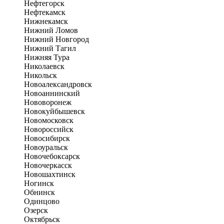
Нефтегорск
Нефтекамск
Нижнекамск
Нижний Ломов
Нижний Новгород
Нижний Тагил
Нижняя Тура
Николаевск
Никольск
Новоалександровск
Новоаннинский
Нововоронеж
Новокуйбышевск
Новомосковск
Новороссийск
Новосибирск
Новоуральск
Новочебоксарск
Новочеркасск
Новошахтинск
Ногинск
Обнинск
Одинцово
Озерск
Октябрьск