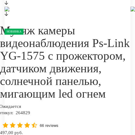
Муляж камеры
НОВИНКА
видеонаблюдения Ps-Link
YG-1575 с прожектором,
датчиком движения,
солнечной панелью,
мигающим led огнем
Ожидается
ртикул:
264829
66 reviews
497,00 руб.