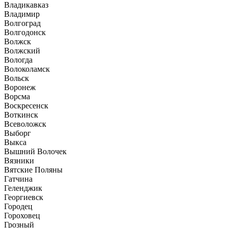
Владикавказ
Владимир
Волгоград
Волгодонск
Волжск
Волжский
Вологда
Волоколамск
Вольск
Воронеж
Ворсма
Воскресенск
Воткинск
Всеволожск
Выборг
Выкса
Вышний Волочек
Вязники
Вятские Поляны
Гатчина
Геленджик
Георгиевск
Городец
Гороховец
Грозный