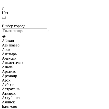
?
Нет
Да
×
Выбор города
×
�
Абакан
Азнакаево
Азов
Алатырь
Алексин
Альметьевск
Анапа
Арзамас
Армавир
Арск
Асбест
Астрахань
Аткарск
Ахтубинск
Ачинск
Балаково