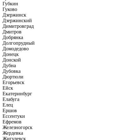
Губкин
Гуково
Дзержинск
Дзержинский
Димитровград
Дмитров
Добрянка
Долгопрудный
Домодедово
Донецк
Донской
Дубна
Дубовка
Дюртюли
Егорьевск
Ейск
Екатеринбург
Елабуга
Елец
Ершов
Ессентуки
Ефремов
Железногорск
Жердевка
Жигулевск