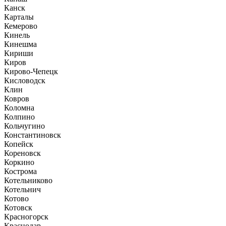
Канск
Карталы
Кемерово
Кинель
Кинешма
Кириши
Киров
Кирово-Чепецк
Кисловодск
Клин
Ковров
Коломна
Колпино
Кольчугино
Константиновск
Копейск
Кореновск
Коркино
Кострома
Котельниково
Котельнич
Котово
Котовск
Красногорск
Краснодар