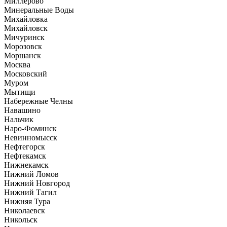
Миллерово
Минеральные Воды
Михайловка
Михайловск
Мичуринск
Морозовск
Моршанск
Москва
Московский
Муром
Мытищи
Набережные Челны
Навашино
Нальчик
Наро-Фоминск
Невинномысск
Нефтегорск
Нефтекамск
Нижнекамск
Нижний Ломов
Нижний Новгород
Нижний Тагил
Нижняя Тура
Николаевск
Никольск