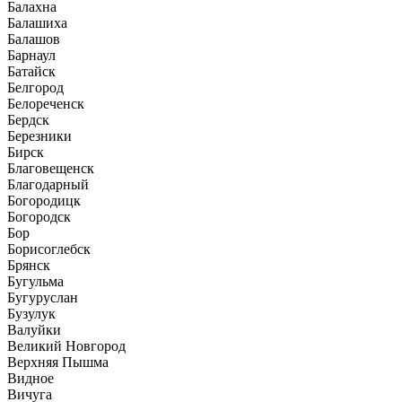
Балахна
Балашиха
Балашов
Барнаул
Батайск
Белгород
Белореченск
Бердск
Березники
Бирск
Благовещенск
Благодарный
Богородицк
Богородск
Бор
Борисоглебск
Брянск
Бугульма
Бугуруслан
Бузулук
Валуйки
Великий Новгород
Верхняя Пышма
Видное
Вичуга