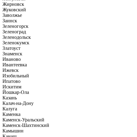
Жирновск
Жуковский
Заволжье
Заинск
Зеленогорск
Зеленоград
Зеленодольск
Зеленокумск
Златоуст
Знаменск
Иваново
Ивантеевка
Ижевск
Изобильный
Ипатово
Искитим
Йошкар-Ола
Казань
Калач-на-Дону
Калуга
Каменка
Каменск-Уральский
Каменск-Шахтинский
Камышин
Канаш