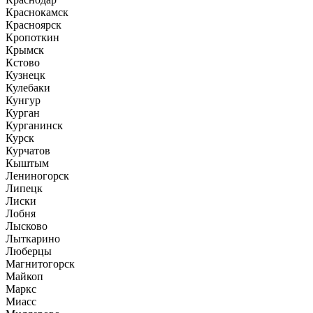
Краснокамск
Красноярск
Кропоткин
Крымск
Кстово
Кузнецк
Кулебаки
Кунгур
Курган
Курганинск
Курск
Курчатов
Кыштым
Лениногорск
Липецк
Лиски
Лобня
Лысково
Лыткарино
Люберцы
Магнитогорск
Майкоп
Маркс
Миасс