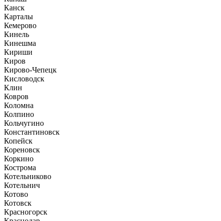
Канск
Карталы
Кемерово
Кинель
Кинешма
Кириши
Киров
Кирово-Чепецк
Кисловодск
Клин
Ковров
Коломна
Колпино
Кольчугино
Константиновск
Копейск
Кореновск
Коркино
Кострома
Котельниково
Котельнич
Котово
Котовск
Красногорск
Краснодар