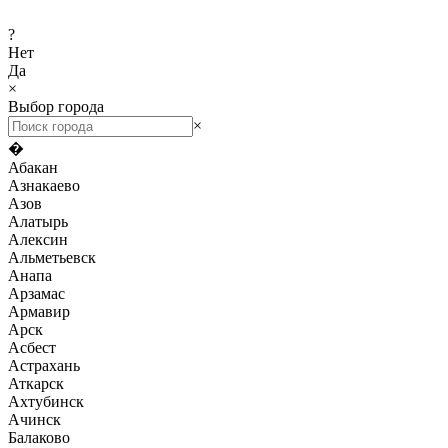
?
Нет
Да
×
Выбор города
×
�
Абакан
Азнакаево
Азов
Алатырь
Алексин
Альметьевск
Анапа
Арзамас
Армавир
Арск
Асбест
Астрахань
Аткарск
Ахтубинск
Ачинск
Балаково