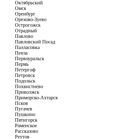
Октябрьский
Омск
Оренбург
Орехово-Зуево
Острогожск
Отрадный
Павлово
Павловский Посад
Палласовка
Пенза
Первоуральск
Пермь
Петергоф
Петровск
Подольск
Похвистнево
Приволжск
Приморско-Ахтарск
Псков
Пугачев
Пушкино
Пятигорск
Раменское
Рассказово
Реутов