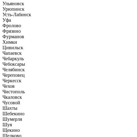
Ульяновск
Урюпинск
Усть-Лабинск
Уфа
Фролово
Фрязино
Фурманов
Химки
Цивильск
Чапаевск
Чебаркуль
Чебоксары
Челябинск
Череповец
Черкесск
Чехов
Чистополь
Чкаловск
Чусовой
Шахты
Шебекино
Шумерля
Шуя
Щекино
Щелково