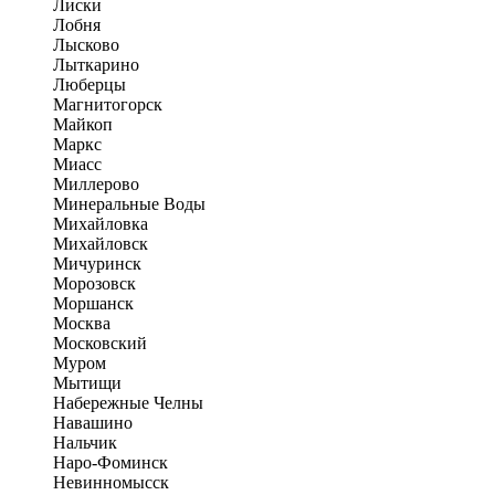
Лиски
Лобня
Лысково
Лыткарино
Люберцы
Магнитогорск
Майкоп
Маркс
Миасс
Миллерово
Минеральные Воды
Михайловка
Михайловск
Мичуринск
Морозовск
Моршанск
Москва
Московский
Муром
Мытищи
Набережные Челны
Навашино
Нальчик
Наро-Фоминск
Невинномысск