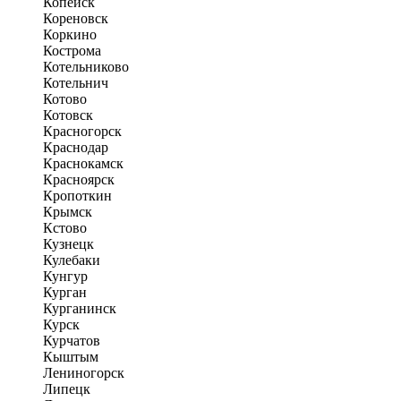
Копейск
Кореновск
Коркино
Кострома
Котельниково
Котельнич
Котово
Котовск
Красногорск
Краснодар
Краснокамск
Красноярск
Кропоткин
Крымск
Кстово
Кузнецк
Кулебаки
Кунгур
Курган
Курганинск
Курск
Курчатов
Кыштым
Лениногорск
Липецк