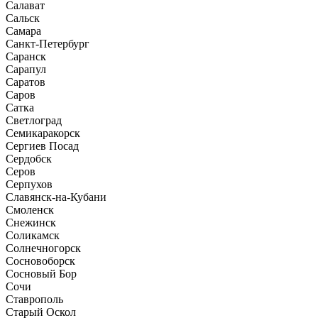
Салават
Сальск
Самара
Санкт-Петербург
Саранск
Сарапул
Саратов
Саров
Сатка
Светлоград
Семикаракорск
Сергиев Посад
Сердобск
Серов
Серпухов
Славянск-на-Кубани
Смоленск
Снежинск
Соликамск
Солнечногорск
Сосновоборск
Сосновый Бор
Сочи
Ставрополь
Старый Оскол