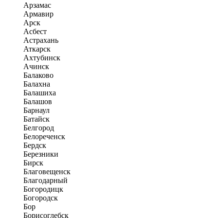
Арзамас
Армавир
Арск
Асбест
Астрахань
Аткарск
Ахтубинск
Ачинск
Балаково
Балахна
Балашиха
Балашов
Барнаул
Батайск
Белгород
Белореченск
Бердск
Березники
Бирск
Благовещенск
Благодарный
Богородицк
Богородск
Бор
Борисоглебск