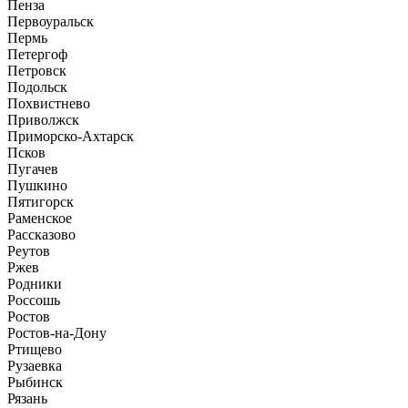
Пенза
Первоуральск
Пермь
Петергоф
Петровск
Подольск
Похвистнево
Приволжск
Приморско-Ахтарск
Псков
Пугачев
Пушкино
Пятигорск
Раменское
Рассказово
Реутов
Ржев
Родники
Россошь
Ростов
Ростов-на-Дону
Ртищево
Рузаевка
Рыбинск
Рязань