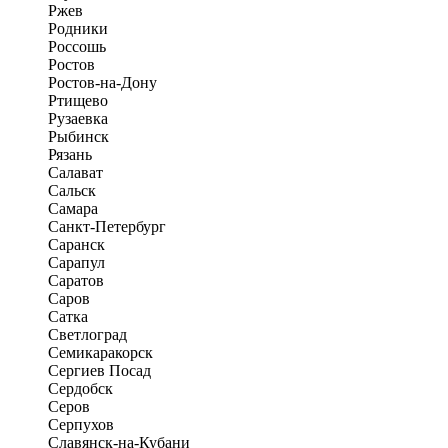
Ржев
Родники
Россошь
Ростов
Ростов-на-Дону
Ртищево
Рузаевка
Рыбинск
Рязань
Салават
Сальск
Самара
Санкт-Петербург
Саранск
Сарапул
Саратов
Саров
Сатка
Светлоград
Семикаракорск
Сергиев Посад
Сердобск
Серов
Серпухов
Славянск-на-Кубани