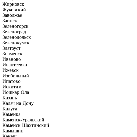
Жирновск
Жуковский
Заволжье
Заинск
Зеленогорск
Зеленоград
Зеленодольск
Зеленокумск
Златоуст
Знаменск
Иваново
Ивантеевка
Ижевск
Изобильный
Ипатово
Искитим
Йошкар-Ола
Казань
Калач-на-Дону
Калуга
Каменка
Каменск-Уральский
Каменск-Шахтинский
Камышин
Канаш