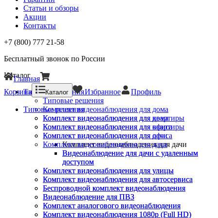
Статьи и обзоры
Акции
Контакты
+7 (800) 777 21-58
Бесплатный звонок по России
Каталог
Главная
Корзина
Типовые решения
Избранное
Профиль
Каталог
Типовые решения
Типовые решения
Комплект видеонаблюдения для дома
Комплект видеонаблюдения для квартиры
Комплект видеонаблюдения для дома
Комплект видеонаблюдения для офиса
Комплект видеонаблюдения для квартиры
Комплект видеонаблюдения для дачи
Комплект видеонаблюдения для офиса
Комплект видеонаблюдения для дачи
Комплект видеонаблюдения для дачи
Видеонаблюдение для дачи с удаленным
Видеонаблюдение для дачи с удаленным
доступом
доступом
Комплект видеонаблюдения для улицы
Комплект видеонаблюдения для улицы
Комплект видеонаблюдения для автосервиса
Комплект видеонаблюдения для автосервиса
Беспроводной комплект видеонаблюдения
Беспроводной комплект видеонаблюдения
Видеонаблюдение для ПВЗ
Видеонаблюдение для ПВЗ
Комплект аналогового видеонаблюдения
Комплект аналогового видеонаблюдения
Комплект видеонаблюдения 1080p (Full HD)
Комплект видеонаблюдения 1080p (Full HD)