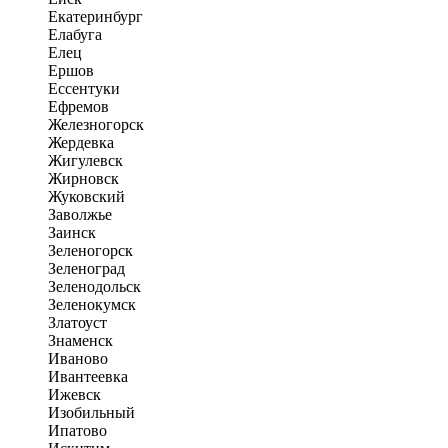
Екатеринбург
Елабуга
Елец
Ершов
Ессентуки
Ефремов
Железногорск
Жердевка
Жигулевск
Жирновск
Жуковский
Заволжье
Заинск
Зеленогорск
Зеленоград
Зеленодольск
Зеленокумск
Златоуст
Знаменск
Иваново
Ивантеевка
Ижевск
Изобильный
Ипатово