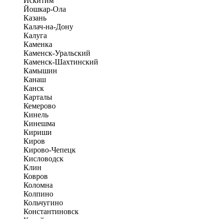
Искитим
Йошкар-Ола
Казань
Калач-на-Дону
Калуга
Каменка
Каменск-Уральский
Каменск-Шахтинский
Камышин
Канаш
Канск
Карталы
Кемерово
Кинель
Кинешма
Кириши
Киров
Кирово-Чепецк
Кисловодск
Клин
Ковров
Коломна
Колпино
Кольчугино
Константиновск