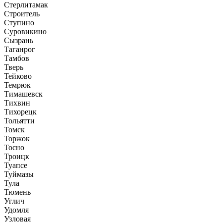
Стерлитамак
Строитель
Ступино
Суровикино
Сызрань
Таганрог
Тамбов
Тверь
Тейково
Темрюк
Тимашевск
Тихвин
Тихорецк
Тольятти
Томск
Торжок
Тосно
Троицк
Туапсе
Туймазы
Тула
Тюмень
Углич
Удомля
Узловая