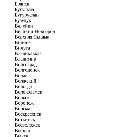
Брянск
Бугульма
Бугуруслан
Бузулук
Валуйки
Великий Новгород
Верхняя Пышма
Видное
Вичуга
Владикавказ
Владимир
Волгоград
Волгодонск
Волжск
Волжский
Вологда
Волоколамск
Вольск
Воронеж
Ворсма
Воскресенск
Воткинск
Всеволожск
Выборг
Выкса