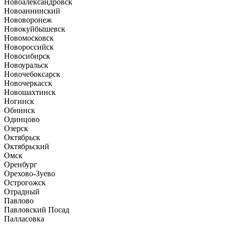
Новоалександровск
Новоаннинский
Нововоронеж
Новокуйбышевск
Новомосковск
Новороссийск
Новосибирск
Новоуральск
Новочебоксарск
Новочеркасск
Новошахтинск
Ногинск
Обнинск
Одинцово
Озерск
Октябрьск
Октябрьский
Омск
Оренбург
Орехово-Зуево
Острогожск
Отрадный
Павлово
Павловский Посад
Палласовка