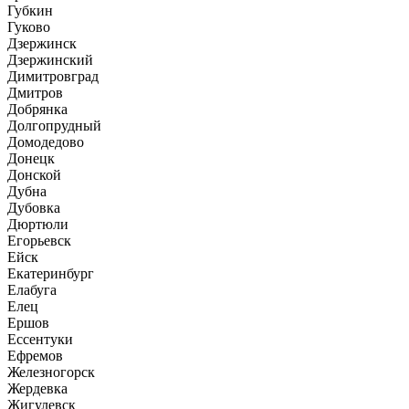
Губкин
Гуково
Дзержинск
Дзержинский
Димитровград
Дмитров
Добрянка
Долгопрудный
Домодедово
Донецк
Донской
Дубна
Дубовка
Дюртюли
Егорьевск
Ейск
Екатеринбург
Елабуга
Елец
Ершов
Ессентуки
Ефремов
Железногорск
Жердевка
Жигулевск