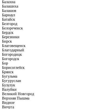
Балахна
Балашиха
Балашов
Барнаул
Батайск
Белгород
Белореченск
Бердск
Березники
Бирск
Благовещенск
Благодарный
Богородицк
Богородск
Бор
Борисоглебск
Брянск
Бугульма
Бугуруслан
Бузулук
Валуйки
Великий Новгород
Верхняя Пышма
Видное
Вичуга