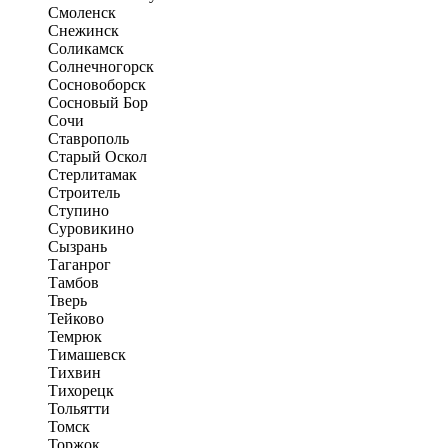
Смоленск
Снежинск
Соликамск
Солнечногорск
Сосновоборск
Сосновый Бор
Сочи
Ставрополь
Старый Оскол
Стерлитамак
Строитель
Ступино
Суровикино
Сызрань
Таганрог
Тамбов
Тверь
Тейково
Темрюк
Тимашевск
Тихвин
Тихорецк
Тольятти
Томск
Торжок