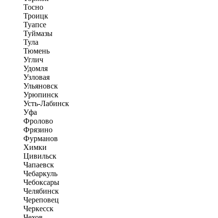
Тосно
Троицк
Туапсе
Туймазы
Тула
Тюмень
Углич
Удомля
Узловая
Ульяновск
Урюпинск
Усть-Лабинск
Уфа
Фролово
Фрязино
Фурманов
Химки
Цивильск
Чапаевск
Чебаркуль
Чебоксары
Челябинск
Череповец
Черкесск
Чехов