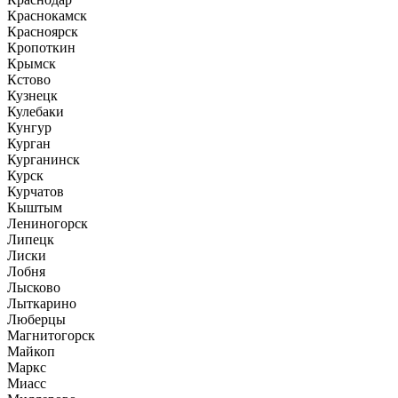
Краснокамск
Красноярск
Кропоткин
Крымск
Кстово
Кузнецк
Кулебаки
Кунгур
Курган
Курганинск
Курск
Курчатов
Кыштым
Лениногорск
Липецк
Лиски
Лобня
Лысково
Лыткарино
Люберцы
Магнитогорск
Майкоп
Маркс
Миасс