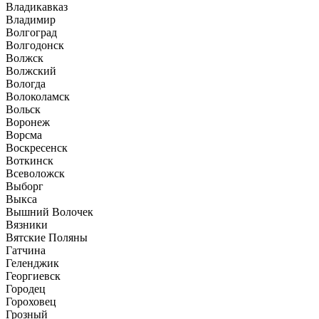
Владикавказ
Владимир
Волгоград
Волгодонск
Волжск
Волжский
Вологда
Волоколамск
Вольск
Воронеж
Ворсма
Воскресенск
Воткинск
Всеволожск
Выборг
Выкса
Вышний Волочек
Вязники
Вятские Поляны
Гатчина
Геленджик
Георгиевск
Городец
Гороховец
Грозный