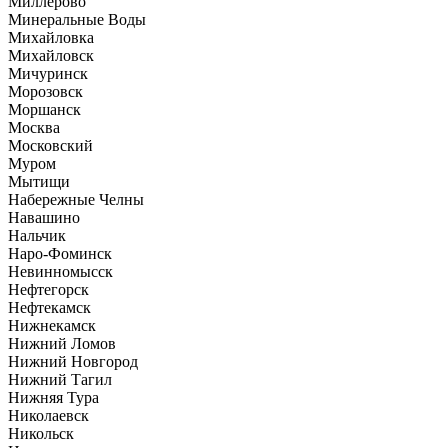
Миллерово
Минеральные Воды
Михайловка
Михайловск
Мичуринск
Морозовск
Моршанск
Москва
Московский
Муром
Мытищи
Набережные Челны
Навашино
Нальчик
Наро-Фоминск
Невинномысск
Нефтегорск
Нефтекамск
Нижнекамск
Нижний Ломов
Нижний Новгород
Нижний Тагил
Нижняя Тура
Николаевск
Никольск