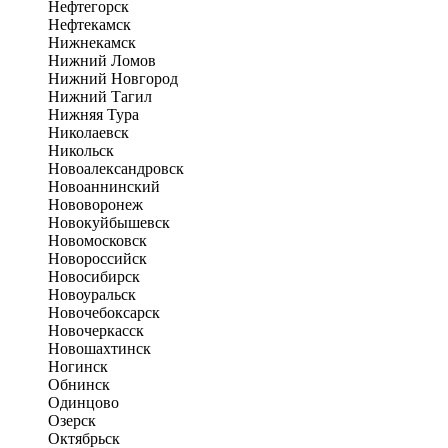
Нефтегорск
Нефтекамск
Нижнекамск
Нижний Ломов
Нижний Новгород
Нижний Тагил
Нижняя Тура
Николаевск
Никольск
Новоалександровск
Новоаннинский
Нововоронеж
Новокуйбышевск
Новомосковск
Новороссийск
Новосибирск
Новоуральск
Новочебоксарск
Новочеркасск
Новошахтинск
Ногинск
Обнинск
Одинцово
Озерск
Октябрьск