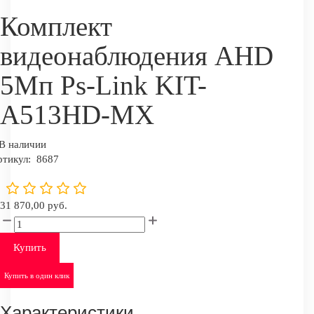
Комплект
видеонаблюдения AHD
5Мп Ps-Link KIT-
A513HD-MX
В наличии
ртикул:
8687
31 870,00 руб.
Купить
Купить в один клик
Характеристики