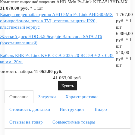
Комплект видеонаблюдения AHD 5Мп Ps-Link KIT-A513HD-MX
31 870,00 руб.
* 1 шт
Камера видеонаблюдения AHD 5Мп Ps-Link AHD305MX
1 767,00
с микрофоном, звук в TVI, степень защиты IP20,
руб. * 1
пластиковый корпус
шт
6 886,00
Жесткий диск HDD 3.5 Seagate Barracuda SATA 2Tб
руб. * 1
(восстановленный)
шт
540,00
Кабель КВК Ps-Link KVK-CCA-2035-20 RG-59 + 2 x 0.35
руб. * 1
кв.мм. 20м.
шт
оимость набора:
41 063,00 руб.
41 063,00 руб.
Купить
Описание
Загрузки
Характеристики
Стоимость доставки
Инструкции
Видео
Отзывы на товар
Совместимые товары