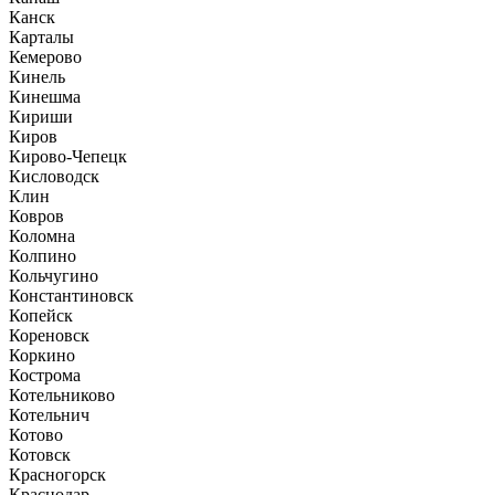
Канск
Карталы
Кемерово
Кинель
Кинешма
Кириши
Киров
Кирово-Чепецк
Кисловодск
Клин
Ковров
Коломна
Колпино
Кольчугино
Константиновск
Копейск
Кореновск
Коркино
Кострома
Котельниково
Котельнич
Котово
Котовск
Красногорск
Краснодар