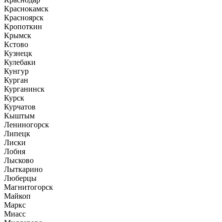
Краснокамск
Красноярск
Кропоткин
Крымск
Кстово
Кузнецк
Кулебаки
Кунгур
Курган
Курганинск
Курск
Курчатов
Кыштым
Лениногорск
Липецк
Лиски
Лобня
Лысково
Лыткарино
Люберцы
Магнитогорск
Майкоп
Маркс
Миасс