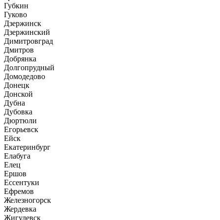
Губкин
Гуково
Дзержинск
Дзержинский
Димитровград
Дмитров
Добрянка
Долгопрудный
Домодедово
Донецк
Донской
Дубна
Дубовка
Дюртюли
Егорьевск
Ейск
Екатеринбург
Елабуга
Елец
Ершов
Ессентуки
Ефремов
Железногорск
Жердевка
Жигулевск