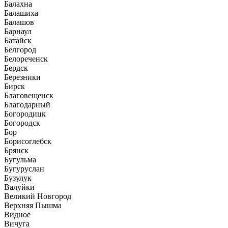
Балахна
Балашиха
Балашов
Барнаул
Батайск
Белгород
Белореченск
Бердск
Березники
Бирск
Благовещенск
Благодарный
Богородицк
Богородск
Бор
Борисоглебск
Брянск
Бугульма
Бугуруслан
Бузулук
Валуйки
Великий Новгород
Верхняя Пышма
Видное
Вичуга