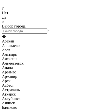
?
Нет
Да
×
Выбор города
×
�
Абакан
Азнакаево
Азов
Алатырь
Алексин
Альметьевск
Анапа
Арзамас
Армавир
Арск
Асбест
Астрахань
Аткарск
Ахтубинск
Ачинск
Балаково