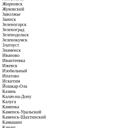
Жирновск
Жуковский
Заволжье
Заинск
Зеленогорск
Зеленоград
Зеленодольск
Зеленокумск
Златоуст
Знаменск
Иваново
Ивантеевка
Ижевск
Изобильный
Ипатово
Искитим
Йошкар-Ола
Казань
Калач-на-Дону
Калуга
Каменка
Каменск-Уральский
Каменск-Шахтинский
Камышин
Канаш