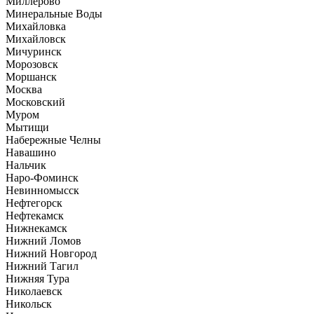
Миллерово
Минеральные Воды
Михайловка
Михайловск
Мичуринск
Морозовск
Моршанск
Москва
Московский
Муром
Мытищи
Набережные Челны
Навашино
Нальчик
Наро-Фоминск
Невинномысск
Нефтегорск
Нефтекамск
Нижнекамск
Нижний Ломов
Нижний Новгород
Нижний Тагил
Нижняя Тура
Николаевск
Никольск