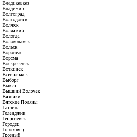
Владикавказ
Владимир
Волгоград
Волгодонск
Волжск
Волжский
Вологда
Волоколамск
Вольск
Воронеж
Ворсма
Воскресенск
Воткинск
Всеволожск
Выборг
Выкса
Вышний Волочек
Вязники
Вятские Поляны
Гатчина
Геленджик
Георгиевск
Городец
Гороховец
Грозный