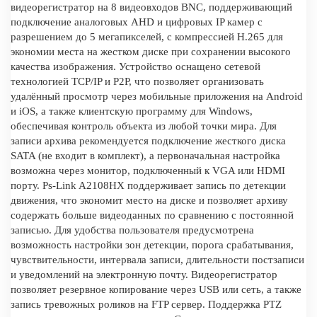
видеорегистратор на 8 видеовходов BNC, поддерживающий
подключение аналоговых AHD и цифровых IP камер с
разрешением до 5 мегапикселей, с компрессией H.265 для
экономии места на жестком диске при сохранении высокого
качества изображения. Устройство оснащено сетевой
технологией TCP/IP и P2P, что позволяет организовать
удалённый просмотр через мобильные приложения на Android
и iOS, а также клиентскую программу для Windows,
обеспечивая контроль объекта из любой точки мира. Для
записи архива рекомендуется подключение жесткого диска
SATA (не входит в комплект), а первоначальная настройка
возможна через монитор, подключенный к VGA или HDMI
порту. Ps-Link A2108HX поддерживает запись по детекции
движения, что экономит место на диске и позволяет архиву
содержать больше видеоданных по сравнению с постоянной
записью. Для удобства пользователя предусмотрена
возможность настройки зон детекции, порога срабатывания,
чувствительности, интервала записи, длительности постзаписи
и уведомлений на электронную почту. Видеорегистратор
позволяет резервное копирование через USB или сеть, а также
запись тревожных роликов на FTP сервер. Поддержка PTZ