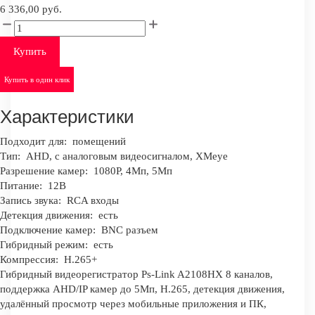
6 336,00 руб.
Купить
Купить в один клик
Характеристики
Подходит для:
помещений
Тип:
AHD, с аналоговым видеосигналом, XMeye
Разрешение камер:
1080Р, 4Мп, 5Мп
Питание:
12В
Запись звука:
RCA входы
Детекция движения:
есть
Подключение камер:
BNC разъем
Гибридный режим:
есть
Компрессия:
H.265+
Гибридный видеорегистратор Ps-Link A2108HX 8 каналов,
поддержка AHD/IP камер до 5Мп, H.265, детекция движения,
удалённый просмотр через мобильные приложения и ПК,