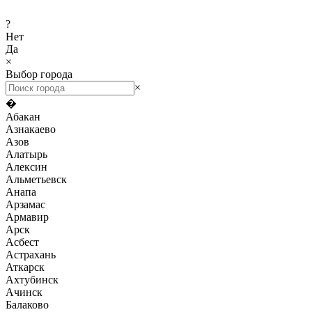
?
Нет
Да
×
Выбор города
×
�
Абакан
Азнакаево
Азов
Алатырь
Алексин
Альметьевск
Анапа
Арзамас
Армавир
Арск
Асбест
Астрахань
Аткарск
Ахтубинск
Ачинск
Балаково