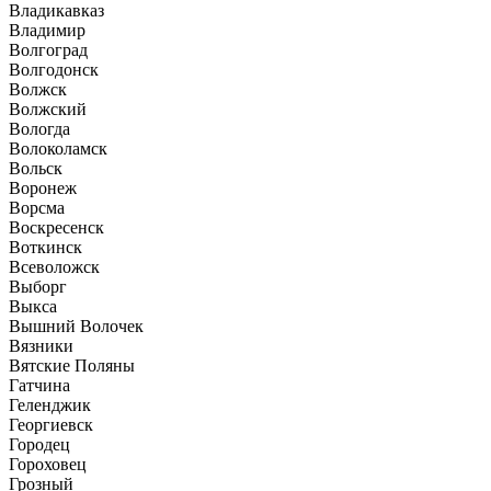
Владикавказ
Владимир
Волгоград
Волгодонск
Волжск
Волжский
Вологда
Волоколамск
Вольск
Воронеж
Ворсма
Воскресенск
Воткинск
Всеволожск
Выборг
Выкса
Вышний Волочек
Вязники
Вятские Поляны
Гатчина
Геленджик
Георгиевск
Городец
Гороховец
Грозный