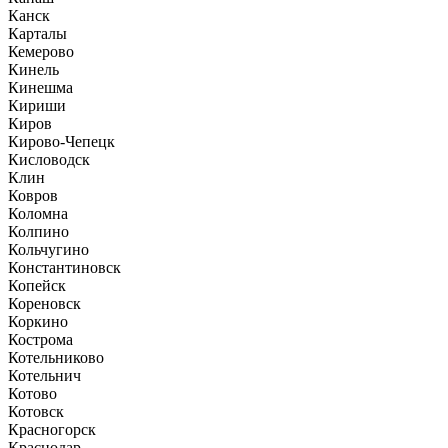
Канск
Карталы
Кемерово
Кинель
Кинешма
Кириши
Киров
Кирово-Чепецк
Кисловодск
Клин
Ковров
Коломна
Колпино
Кольчугино
Константиновск
Копейск
Кореновск
Коркино
Кострома
Котельниково
Котельнич
Котово
Котовск
Красногорск
Краснодар