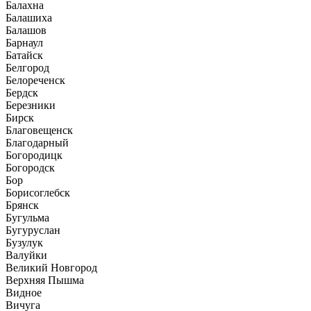
Балахна
Балашиха
Балашов
Барнаул
Батайск
Белгород
Белореченск
Бердск
Березники
Бирск
Благовещенск
Благодарный
Богородицк
Богородск
Бор
Борисоглебск
Брянск
Бугульма
Бугуруслан
Бузулук
Валуйки
Великий Новгород
Верхняя Пышма
Видное
Вичуга