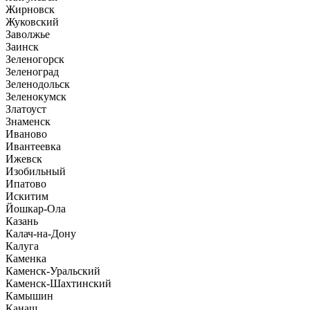
Жирновск
Жуковский
Заволжье
Заинск
Зеленогорск
Зеленоград
Зеленодольск
Зеленокумск
Златоуст
Знаменск
Иваново
Ивантеевка
Ижевск
Изобильный
Ипатово
Искитим
Йошкар-Ола
Казань
Калач-на-Дону
Калуга
Каменка
Каменск-Уральский
Каменск-Шахтинский
Камышин
Канаш