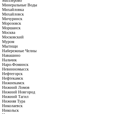
Миллерово
Минеральные Воды
Михайловка
Михайловск
Мичуринск
Морозовск
Моршанск
Москва
Московский
Муром
Мытищи
Набережные Челны
Навашино
Нальчик
Наро-Фоминск
Невинномысск
Нефтегорск
Нефтекамск
Нижнекамск
Нижний Ломов
Нижний Новгород
Нижний Тагил
Нижняя Тура
Николаевск
Никольск