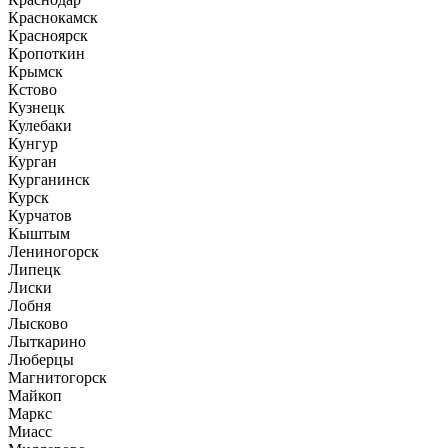
Краснокамск
Красноярск
Кропоткин
Крымск
Кстово
Кузнецк
Кулебаки
Кунгур
Курган
Курганинск
Курск
Курчатов
Кыштым
Лениногорск
Липецк
Лиски
Лобня
Лысково
Лыткарино
Люберцы
Магнитогорск
Майкоп
Маркс
Миасс