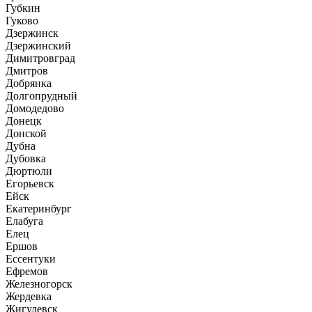
Губкин
Гуково
Дзержинск
Дзержинский
Димитровград
Дмитров
Добрянка
Долгопрудный
Домодедово
Донецк
Донской
Дубна
Дубовка
Дюртюли
Егорьевск
Ейск
Екатеринбург
Елабуга
Елец
Ершов
Ессентуки
Ефремов
Железногорск
Жердевка
Жигулевск