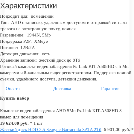
Характеристики
Подходит для:
помещений
Тип:
AHD с записью, удаленным доступом и отправкой сигнала
тревога на электронную почту, ночная
Разрешение:
1944N, 5Mp
Поддержка P2P:
XMeye
Питание:
12В/2А
Детекция движения:
есть
Хранение записей:
жесткий диск до 8Тб
Готовый комплект видеонаблюдения Ps-Link KIT-A508HD с 5 Мп
камерами и 8-канальным видеорегистратором. Поддержка ночной
съемки, удалённого доступа, детекции движения.
Оплата
Доставка
Гарантии
Купить набор
Комплект видеонаблюдения AHD 5Мп Ps-Link KIT-A508HD 8
камер для помещения
19 624,00 руб.
* 1 шт
Жесткий диск HDD 3.5 Seagate Barracuda SATA 2Tб
6 901,00 руб. *