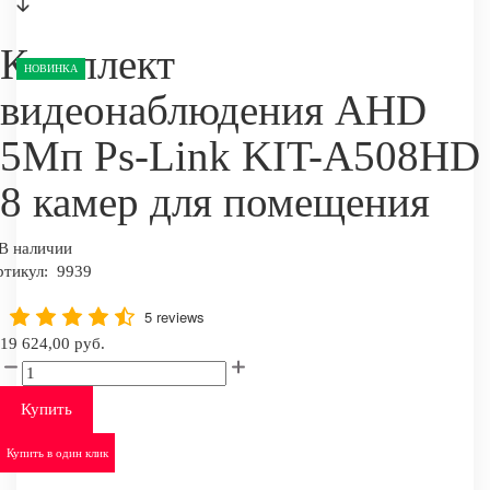
Комплект
НОВИНКА
видеонаблюдения AHD
5Мп Ps-Link KIT-A508HD
8 камер для помещения
В наличии
ртикул:
9939
5 reviews
19 624,00 руб.
Купить
Купить в один клик