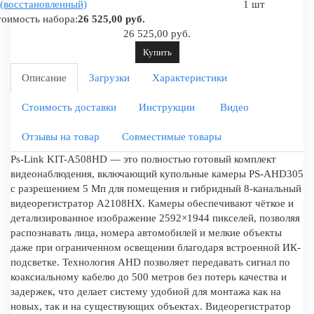
(восстановленный)
1 шт
оимость набора:
26 525,00 руб.
26 525,00 руб.
Купить
Описание
Загрузки
Характеристики
Стоимость доставки
Инструкции
Видео
Отзывы на товар
Совместимые товары
Ps-Link KIT-A508HD — это полностью готовый комплект
видеонаблюдения, включающий купольные камеры PS-AHD305
с разрешением 5 Мп для помещения и гибридный 8-канальный
видеорегистратор A2108HX. Камеры обеспечивают чёткое и
детализированное изображение 2592×1944 пикселей, позволяя
распознавать лица, номера автомобилей и мелкие объекты
даже при ограниченном освещении благодаря встроенной ИК-
подсветке. Технология AHD позволяет передавать сигнал по
коаксиальному кабелю до 500 метров без потерь качества и
задержек, что делает систему удобной для монтажа как на
новых, так и на существующих объектах. Видеорегистратор