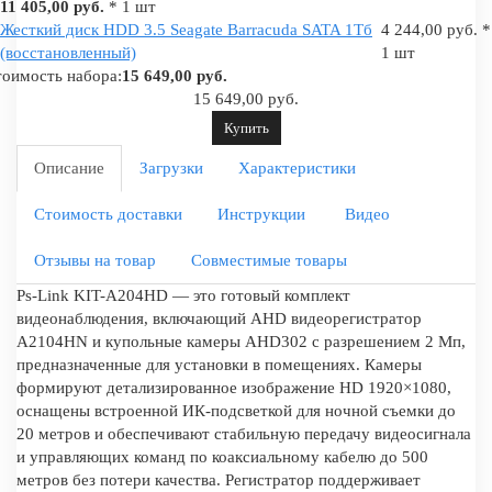
11 405,00 руб.
* 1 шт
Жесткий диск HDD 3.5 Seagate Barracuda SATA 1Tб
4 244,00 руб. *
(восстановленный)
1 шт
оимость набора:
15 649,00 руб.
15 649,00 руб.
Купить
Описание
Загрузки
Характеристики
Стоимость доставки
Инструкции
Видео
Отзывы на товар
Совместимые товары
Ps-Link KIT-A204HD — это готовый комплект
видеонаблюдения, включающий AHD видеорегистратор
A2104HN и купольные камеры AHD302 с разрешением 2 Мп,
предназначенные для установки в помещениях. Камеры
формируют детализированное изображение HD 1920×1080,
оснащены встроенной ИК-подсветкой для ночной съемки до
20 метров и обеспечивают стабильную передачу видеосигнала
и управляющих команд по коаксиальному кабелю до 500
метров без потери качества. Регистратор поддерживает