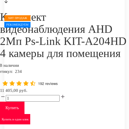
Комплект
ХИТ ПРОДАЖ
видеонаблюдения AHD
РЕКОМЕНДУЕМ
2Мп Ps-Link KIT-A204HD
4 камеры для помещения
В наличии
ртикул:
234
192 reviews
11 405,00 руб.
Купить
Купить в один клик