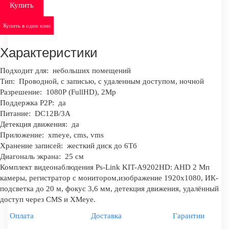
Купить
Купить в один клик
Характеристики
Подходит для:
небольших помещений
Тип:
Проводной, с записью, с удаленным доступом, ночной
Разрешение:
1080Р (FullHD), 2Mp
Поддержка P2P:
да
Питание:
DC12В/3A
Детекция движения:
да
Приложение:
xmeye, cms, vms
Хранение записей:
жесткий диск до 6Тб
Диагональ экрана:
25 см
Комплект видеонаблюдения Ps-Link KIT-A9202HD: AHD 2 Мп
камеры, регистратор с монитором,изображение 1920x1080, ИК-
подсветка до 20 м, фокус 3,6 мм, детекция движения, удалённый
доступ через CMS и XMeye.
Оплата
Доставка
Гарантии