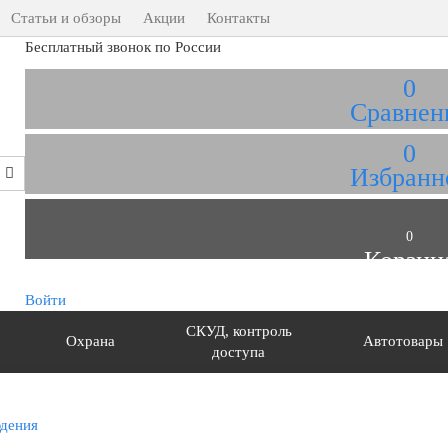
Статьи и обзоры
Акции
Контакты
Бесплатный звонок по России
0
Сравнен
0
Избранн
0
Корзин
Войти
СКУД, контроль
Охрана
Автотовары
доступа
юдения