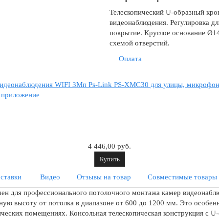
Телескопический U-образный кро
видеонаблюдения. Регулировка дл
покрытие. Круглое основание Ø1
схемой отверстий.
Оплата
идеонаблюдения WIFI 3Мп Ps-Link PS-XMC30 для улицы, микрофон,
 приложение
4 446,00 руб.
Купить
ставки
Видео
Отзывы на товар
Совместимые товары
ен для профессионального потолочного монтажа камер видеонабл
ную высоту от потолка в диапазоне от 600 до 1200 мм. Это особе
нических помещениях. Консольная телескопическая конструкция с 