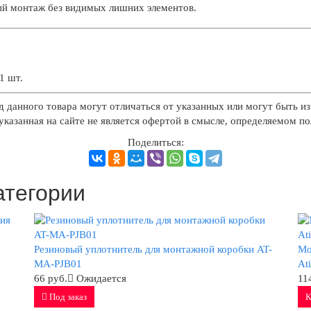
ый монтаж без видимых лишних элементов.
1 шт.
д данного товара могут отличаться от указанных или могут быть из
казанная на сайте не является офертой в смысле, определяемом п
Поделиться:
атегории
Резиновый уплотнитель для монтажной коробки AT-
Мо
MA-PJB01
At
66 руб.
Ожидается
11
Под заказ
К