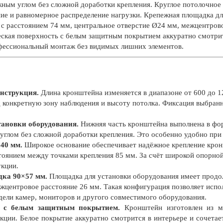
жным углом без сложной доработки крепления. Круглое потолочно
ие и равномерное распределение нагрузки. Крепежная площадка дл
с расстоянием 74 мм, центральное отверстие Ø24 мм, межцентрово
ская поверхность с белым защитным покрытием аккуратно смотрит
офессиональный монтаж без видимых лишних элементов.
онструкция.
Длина кронштейна изменяется в диапазоне от 600 до 1
 конкретную зону наблюдения и высоту потолка. Фиксация выбран
тановки оборудования.
Нижняя часть кронштейна выполнена в фор
углом без сложной доработки крепления. Это особенно удобно пр
40 мм.
Широкое основание обеспечивает надёжное крепление кро
оянием между точками крепления 85 мм. За счёт широкой опорной
укции.
ка 90×57 мм.
Площадка для установки оборудования имеет продо
жцентровое расстояние 26 мм. Такая конфигурация позволяет испо
дели камер, мониторов и другого совместимого оборудования.
с с белым защитным покрытием.
Кронштейн изготовлен из ме
укции. Белое покрытие аккуратно смотрится в интерьере и сочета