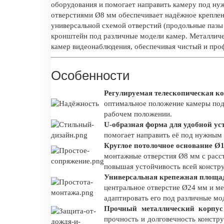
оборудования и помогает направить камеру под ну
отверстиями Ø8 мм обеспечивает надёжное креплен
универсальной схемой отверстий (продольные пазы 
кронштейн под различные модели камер. Металличе
камер видеонаблюдения, обеспечивая чистый и пр
Особенности
Регулируемая телескопическая к
оптимальное положение камеры под
рабочем положении.
U-образная форма для удобной ус
помогает направить её под нужным 
Круглое потолочное основание Ø1
монтажные отверстия Ø8 мм с расст
повышая устойчивость всей констр
Универсальная крепежная площад
центральное отверстие Ø24 мм и ме
адаптировать его под различные мо
Прочный металлический корпу
прочность и долговечность констр