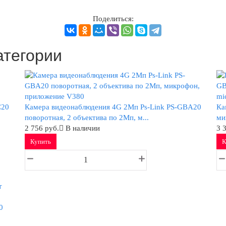
Поделиться:
атегории
C20
Камера видеонаблюдения 4G 2Мп Ps-Link PS-GBA20
Ка
поворотная, 2 объектива по 2Мп, м...
ми
2 756 руб.
В наличии
3 
Купить
К
0