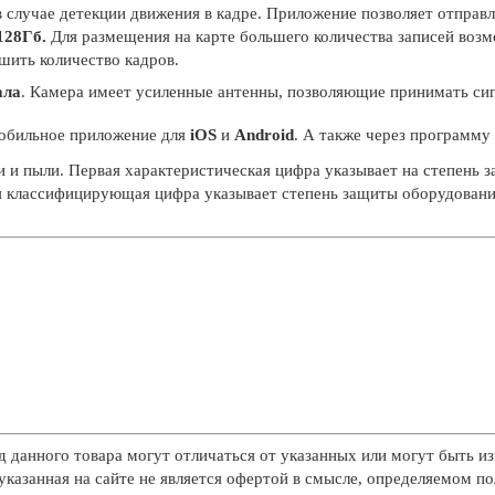
в случае детекции движения в кадре. Приложение позволяет отправ
128Гб.
Для размещения на карте большего количества записей воз
шить количество кадров.
ала
. Камера имеет усиленные антенны, позволяющие принимать сиг
обильное приложение для
iOS
и
Android
. А также через программу
и и пыли. Первая характеристическая цифра указывает на степень
я классифицирующая цифра указывает степень защиты оборудования
д данного товара могут отличаться от указанных или могут быть из
казанная на сайте не является офертой в смысле, определяемом п