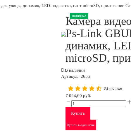
для улицы, динамик, LED-подсветка, слот microSD, приложение C
НОВИНКА
Камера виде
Ps-Link GBU
динамик, LED
microSD, пр
В наличии
Артикул:
2655
24 reviews
7 024,00 руб.
Купить
Купить в один клик