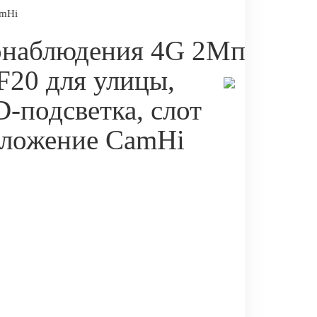
amHi
онаблюдения 4G 2Мп
F20 для улицы,
-подсветка, слот
иложение CamHi