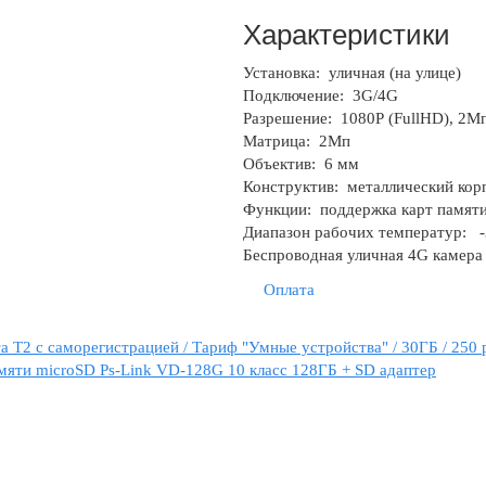
Характеристики
Установка:
уличная (на улице)
Подключение:
3G/4G
Разрешение:
1080Р (FullHD), 2М
Матрица:
2Мп
Объектив:
6 мм
Конструктив:
металлический корп
Функции:
поддержка карт памяти
Диапазон рабочих температур:
-
Беспроводная уличная 4G камера
Оплата
а Т2 с саморегистрацией / Тариф "Умные устройства" / 30ГБ / 250 
мяти microSD Ps-Link VD-128G 10 класс 128ГБ + SD адаптер