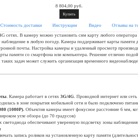
8 804,00 руб.
Купить
Стоимость доставки
Инструкции
Видео
Отзывы на т
4G сетях. В камеру можно установить сим карту любого оператора
т наблюдение в любую погоду. Камера поддерживает карты памяти 
ктронной почты. Настройка камеры и удаленный просмотр производ
арты памяти со смартфона или компьютера. Решение отлично подой
таких задач может служить организация временного видеонаблюде
рты
. Камера работает в сетях
3G/4G
. Проводной интернет или сеть
одилась в зоне покрытия мобильной сети и было подключено питан
80 (
1080
P
).
Объектив камеры имеет фокусное расстояние 6 мм, ко
ироком угле обзора (до 70 градусов)
х светодиода обеспечивают уверенную подсветку зоны наблюдения 
и
ючать запись роликов на установленную карту памяти (длительност