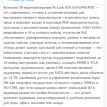
Комплект IP-видеонаблюдения Ps-Link KIT-A501IPM-POE —
это современное, готовое к установке решение для
высококачественного видеоконтроля с возможностью записи
звука: в комплект входят 4-портовый POE-видеорегистратор,
купольная 5-мегапиксельная камера (разрешение 2560×1920) с
микрофоном и 10 м сетевого кабеля; технология PoE
обеспечивает одновременную передачу данных и питания по
одному кабелю, упрощая монтаж, а оптимизированный угол
обзора делает камеру идеальной для угловой установки — без
избыточных участков стен и с максимальным охватом
помещения; видеорегистратор поддерживает подключение до
10 камер (внутренних или уличных), оснащён HDMI и VGA-
выходами, аудиовыходом, двумя USB-портами (включая
поддержку мыши) и слотом для SATA-жёсткого диска объёмом
до 14 ТБ; удалённый доступ и управление реализованы через
ПК или смартфон посредством облачного сервиса XMEye и
ПО CMS, при этом каждая камера имеет уникальный ID и
индивидуальные настройки безопасности — что делает
комплект надёжным, масштабируемым и удобным решением
для дома, офиса, магазина или склада.