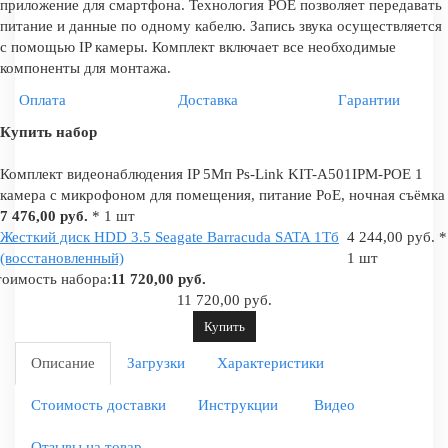
приложение для смартфона. Технология POE позволяет передавать
питание и данные по одному кабелю. Запись звука осуществляется
с помощью IP камеры. Комплект включает все необходимые
компоненты для монтажа.
Оплата
Доставка
Гарантии
Купить набор
Комплект видеонаблюдения IP 5Мп Ps-Link KIT-A501IPM-POE 1
камера с микрофоном для помещения, питание PoE, ночная съёмка
7 476,00 руб.
* 1 шт
Жесткий диск HDD 3.5 Seagate Barracuda SATA 1Tб
4 244,00 руб. *
(восстановленный)
1 шт
оимость набора:
11 720,00 руб.
11 720,00 руб.
Купить
Описание
Загрузки
Характеристики
Стоимость доставки
Инструкции
Видео
Отзывы на товар