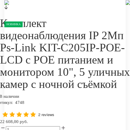
Комплект
НОВИНКА
видеонаблюдения IP 2Мп
Ps-Link KIT-C205IP-POE-
LCD с POE питанием и
монитором 10", 5 уличных
камер с ночной съёмкой
В наличии
ртикул:
4748
2 reviews
22 608,00 руб.