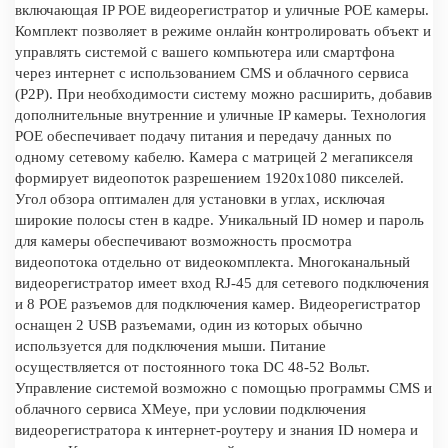
включающая IP POE видеорегистратор и уличные POE камеры.
Комплект позволяет в режиме онлайн контролировать объект и
управлять системой с вашего компьютера или смартфона
через интернет с использованием CMS и облачного сервиса
(P2P). При необходимости систему можно расширить, добавив
дополнительные внутренние и уличные IP камеры. Технология
POE обеспечивает подачу питания и передачу данных по
одному сетевому кабелю. Камера с матрицей 2 мегапикселя
формирует видеопоток разрешением 1920x1080 пикселей.
Угол обзора оптимален для установки в углах, исключая
широкие полосы стен в кадре. Уникальный ID номер и пароль
для камеры обеспечивают возможность просмотра
видеопотока отдельно от видеокомплекта. Многоканальный
видеорегистратор имеет вход RJ-45 для сетевого подключения
и 8 POE разъемов для подключения камер. Видеорегистратор
оснащен 2 USB разъемами, один из которых обычно
используется для подключения мыши. Питание
осуществляется от постоянного тока DC 48-52 Вольт.
Управление системой возможно с помощью программы CMS и
облачного сервиса XMeye, при условии подключения
видеорегистратора к интернет-роутеру и знания ID номера и