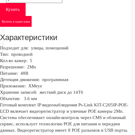
Купить
Купить в один клик
Характеристики
Подходит для:
улицы, помещений
Тип:
проводной
Кол-во камер:
5
Разрешение:
2Мп
Питание:
48В
Детекция движения:
программная
Приложение:
XMeye
Хранение записей:
жесткий диск до 14Тб
Объектив:
3.6 мм
Готовый комплект IP видеонаблюдения Ps-Link KIT-C205IP-POE-
LCD включает видеорегистратор и уличные POE камеры 2Мп.
Система обеспечивает онлайн-контроль через CMS и облачный
сервис, использует технологию POE для питания и передачи
данных. Видеорегистратор имеет 8 POE разъемов и USB порты.