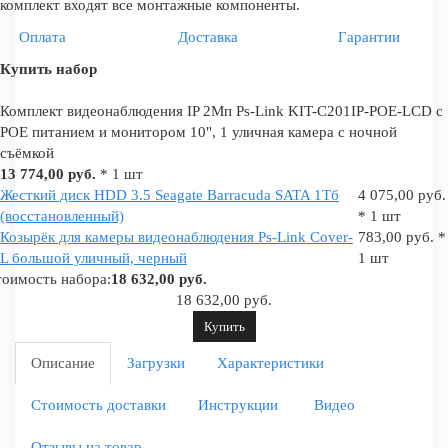
комплект входят все монтажные компоненты.
Оплата
Доставка
Гарантии
Купить набор
Комплект видеонаблюдения IP 2Мп Ps-Link KIT-C201IP-POE-LCD с
POE питанием и монитором 10", 1 уличная камера с ночной
съёмкой
13 774,00 руб.
* 1 шт
Жесткий диск HDD 3.5 Seagate Barracuda SATA 1Tб
4 075,00 руб.
(восстановленный)
* 1 шт
Козырёк для камеры видеонаблюдения Ps-Link Cover-
783,00 руб. *
L большой уличный, черный
1 шт
оимость набора:
18 632,00 руб.
18 632,00 руб.
Купить
Описание
Загрузки
Характеристики
Стоимость доставки
Инструкции
Видео
Отзывы на товар