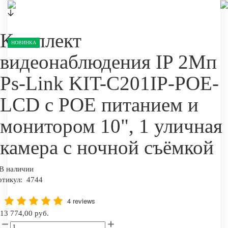
Комплект
НОВИНКА
видеонаблюдения IP 2Мп
Ps-Link KIT-C201IP-POE-
LCD с POE питанием и
монитором 10", 1 уличная
камера с ночной съёмкой
В наличии
ртикул:
4744
4 reviews
13 774,00 руб.