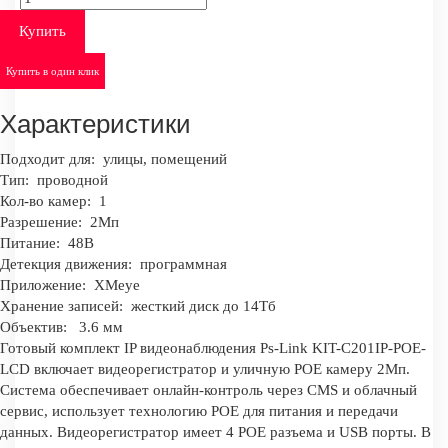
Купить
Купить в один клик
Характеристики
Подходит для:
улицы, помещений
Тип:
проводной
Кол-во камер:
1
Разрешение:
2Мп
Питание:
48В
Детекция движения:
программная
Приложение:
XMeye
Хранение записей:
жесткий диск до 14Тб
Объектив:
3.6 мм
Готовый комплект IP видеонаблюдения Ps-Link KIT-C201IP-POE-
LCD включает видеорегистратор и уличную POE камеру 2Мп.
Система обеспечивает онлайн-контроль через CMS и облачный
сервис, использует технологию POE для питания и передачи
данных. Видеорегистратор имеет 4 POE разъема и USB порты. В