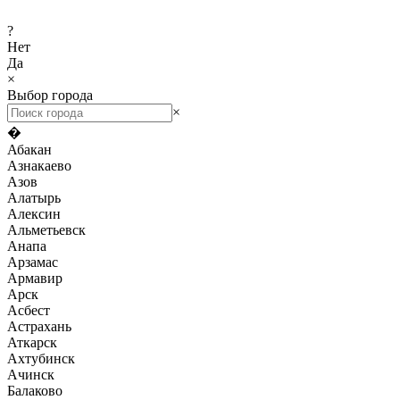
?
Нет
Да
×
Выбор города
×
�
Абакан
Азнакаево
Азов
Алатырь
Алексин
Альметьевск
Анапа
Арзамас
Армавир
Арск
Асбест
Астрахань
Аткарск
Ахтубинск
Ачинск
Балаково