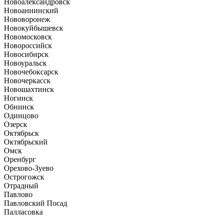
Новоалександровск
Новоаннинский
Нововоронеж
Новокуйбышевск
Новомосковск
Новороссийск
Новосибирск
Новоуральск
Новочебоксарск
Новочеркасск
Новошахтинск
Ногинск
Обнинск
Одинцово
Озерск
Октябрьск
Октябрьский
Омск
Оренбург
Орехово-Зуево
Острогожск
Отрадный
Павлово
Павловский Посад
Палласовка