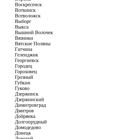
Воскресенск
Воткинск
Всеволожск
Выборг
Выкса
Вышний Волочек
Вязники
Вятские Поляны
Гатчина
Геленджик
Георгиевск
Городец
Гороховец
Грозный
Губкин
Гуково
Дзержинск
Дзержинский
Димитровград
Дмитров
Добрянка
Долгопрудный
Домодедово
Донецк
Донской