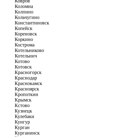
Ковров
Коломна
Колпино
Кольчугино
Константиновск
Копейск
Кореновск
Коркино
Кострома
Котельниково
Котельнич
Котово
Котовск
Красногорск
Краснодар
Краснокамск
Красноярск
Кропоткин
Крымск
Кстово
Кузнецк
Кулебаки
Кунгур
Курган
Курганинск