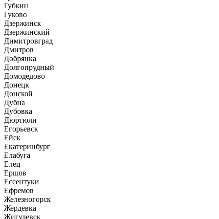
Губкин
Гуково
Дзержинск
Дзержинский
Димитровград
Дмитров
Добрянка
Долгопрудный
Домодедово
Донецк
Донской
Дубна
Дубовка
Дюртюли
Егорьевск
Ейск
Екатеринбург
Елабуга
Елец
Ершов
Ессентуки
Ефремов
Железногорск
Жердевка
Жигулевск