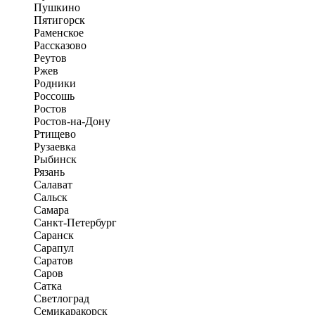
Пушкино
Пятигорск
Раменское
Рассказово
Реутов
Ржев
Родники
Россошь
Ростов
Ростов-на-Дону
Ртищево
Рузаевка
Рыбинск
Рязань
Салават
Сальск
Самара
Санкт-Петербург
Саранск
Сарапул
Саратов
Саров
Сатка
Светлоград
Семикаракорск