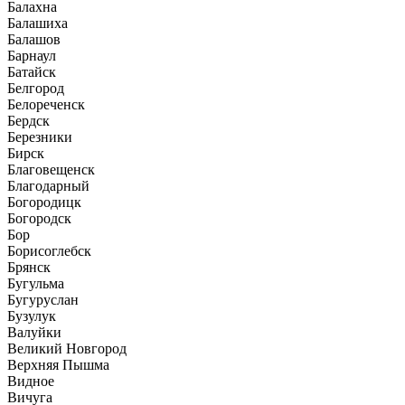
Балахна
Балашиха
Балашов
Барнаул
Батайск
Белгород
Белореченск
Бердск
Березники
Бирск
Благовещенск
Благодарный
Богородицк
Богородск
Бор
Борисоглебск
Брянск
Бугульма
Бугуруслан
Бузулук
Валуйки
Великий Новгород
Верхняя Пышма
Видное
Вичуга