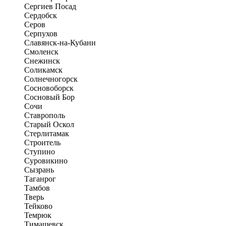
Сергиев Посад
Сердобск
Серов
Серпухов
Славянск-на-Кубани
Смоленск
Снежинск
Соликамск
Солнечногорск
Сосновоборск
Сосновый Бор
Сочи
Ставрополь
Старый Оскол
Стерлитамак
Строитель
Ступино
Суровикино
Сызрань
Таганрог
Тамбов
Тверь
Тейково
Темрюк
Тимашевск