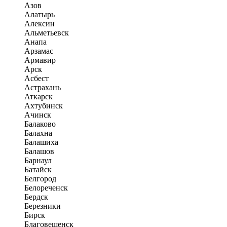
Азов
Алатырь
Алексин
Альметьевск
Анапа
Арзамас
Армавир
Арск
Асбест
Астрахань
Аткарск
Ахтубинск
Ачинск
Балаково
Балахна
Балашиха
Балашов
Барнаул
Батайск
Белгород
Белореченск
Бердск
Березники
Бирск
Благовещенск