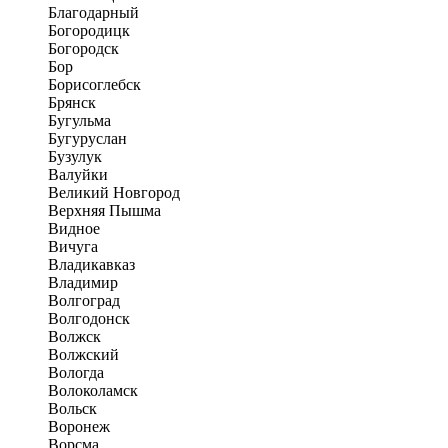
Благодарный
Богородицк
Богородск
Бор
Борисоглебск
Брянск
Бугульма
Бугуруслан
Бузулук
Валуйки
Великий Новгород
Верхняя Пышма
Видное
Вичуга
Владикавказ
Владимир
Волгоград
Волгодонск
Волжск
Волжский
Вологда
Волоколамск
Вольск
Воронеж
Ворсма