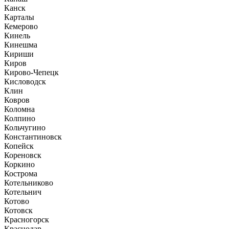
Канск
Карталы
Кемерово
Кинель
Кинешма
Кириши
Киров
Кирово-Чепецк
Кисловодск
Клин
Ковров
Коломна
Колпино
Кольчугино
Константиновск
Копейск
Кореновск
Коркино
Кострома
Котельниково
Котельнич
Котово
Котовск
Красногорск
Краснодар