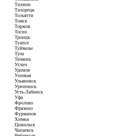
Тихвин
Тихорецк
Тольятти
Томск
Торжок
Тосно
Троицк
Туапсе
Туймазы
Тула
Тюмень
Углич
Удомля
Узловая
Ульяновск
Урюпинск
Усть-Лабинск
Уфа
Фролово
Фрязино
Фурманов
Химки
Цивильск
Чапаевск
Чебаркуль