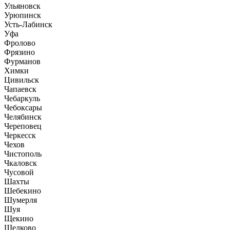
Ульяновск
Урюпинск
Усть-Лабинск
Уфа
Фролово
Фрязино
Фурманов
Химки
Цивильск
Чапаевск
Чебаркуль
Чебоксары
Челябинск
Череповец
Черкесск
Чехов
Чистополь
Чкаловск
Чусовой
Шахты
Шебекино
Шумерля
Шуя
Щекино
Щелково