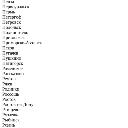
Пенза
Первоуральск
Пермь
Петергоф
Петровск
Подольск
Похвистнево
Приволжск
Приморско-Ахтарск
Псков
Пугачев
Пушкино
Пятигорск
Раменское
Рассказово
Реутов
Ржев
Родники
Россошь
Ростов
Ростов-на-Дону
Ртищево
Рузаевка
Рыбинск
Рязань