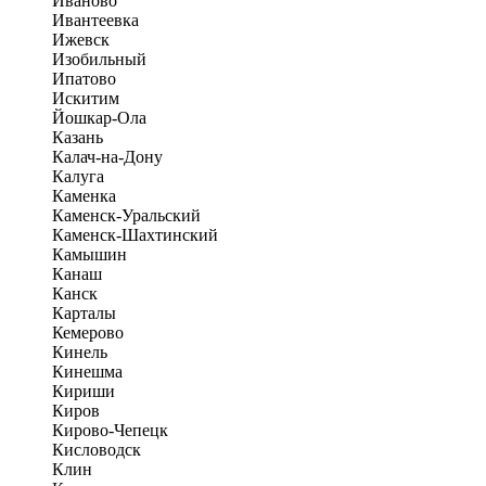
Иваново
Ивантеевка
Ижевск
Изобильный
Ипатово
Искитим
Йошкар-Ола
Казань
Калач-на-Дону
Калуга
Каменка
Каменск-Уральский
Каменск-Шахтинский
Камышин
Канаш
Канск
Карталы
Кемерово
Кинель
Кинешма
Кириши
Киров
Кирово-Чепецк
Кисловодск
Клин