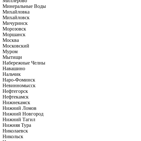
Миллерово
Минеральные Воды
Михайловка
Михайловск
Мичуринск
Морозовск
Моршанск
Москва
Московский
Муром
Мытищи
Набережные Челны
Навашино
Нальчик
Наро-Фоминск
Невинномысск
Нефтегорск
Нефтекамск
Нижнекамск
Нижний Ломов
Нижний Новгород
Нижний Тагил
Нижняя Тура
Николаевск
Никольск