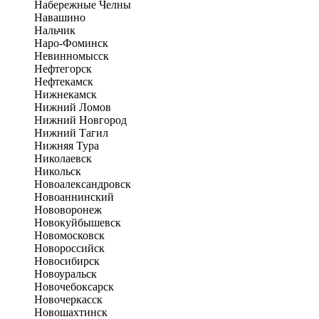
Набережные Челны
Навашино
Нальчик
Наро-Фоминск
Невинномысск
Нефтегорск
Нефтекамск
Нижнекамск
Нижний Ломов
Нижний Новгород
Нижний Тагил
Нижняя Тура
Николаевск
Никольск
Новоалександровск
Новоаннинский
Нововоронеж
Новокуйбышевск
Новомосковск
Новороссийск
Новосибирск
Новоуральск
Новочебоксарск
Новочеркасск
Новошахтинск