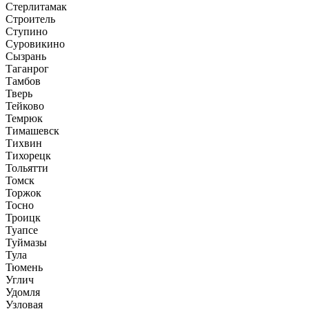
Стерлитамак
Строитель
Ступино
Суровикино
Сызрань
Таганрог
Тамбов
Тверь
Тейково
Темрюк
Тимашевск
Тихвин
Тихорецк
Тольятти
Томск
Торжок
Тосно
Троицк
Туапсе
Туймазы
Тула
Тюмень
Углич
Удомля
Узловая