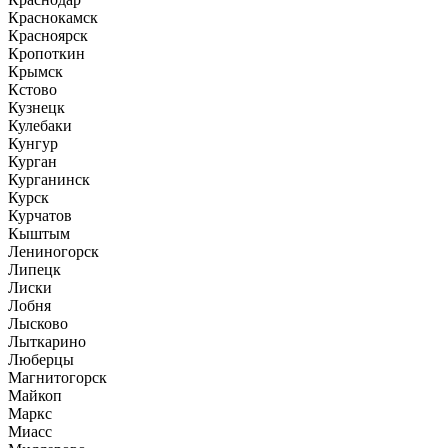
Краснокамск
Красноярск
Кропоткин
Крымск
Кстово
Кузнецк
Кулебаки
Кунгур
Курган
Курганинск
Курск
Курчатов
Кыштым
Лениногорск
Липецк
Лиски
Лобня
Лысково
Лыткарино
Люберцы
Магнитогорск
Майкоп
Маркс
Миасс