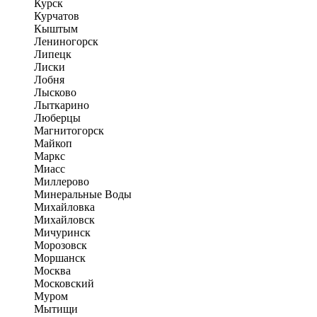
Курск
Курчатов
Кыштым
Лениногорск
Липецк
Лиски
Лобня
Лысково
Лыткарино
Люберцы
Магнитогорск
Майкоп
Маркс
Миасс
Миллерово
Минеральные Воды
Михайловка
Михайловск
Мичуринск
Морозовск
Моршанск
Москва
Московский
Муром
Мытищи