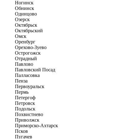
Ногинск
Обнинск
Одинцово
Озерск
Октябрьск
Октябрьский
Омск
Оренбург
Орехово-Зуево
Острогожск
Отрадный
Павлово
Павловский Посад
Палласовка
Пенза
Первоуральск
Пермь
Петергоф
Петровск
Подольск
Похвистнево
Приволжск
Приморско-Ахтарск
Псков
Пугачев