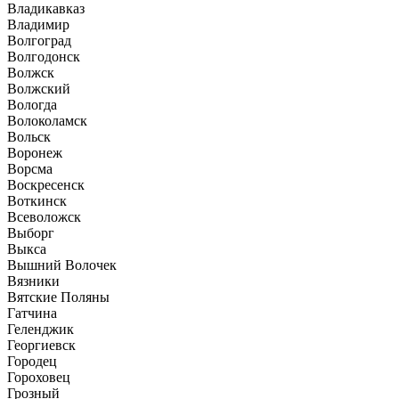
Владикавказ
Владимир
Волгоград
Волгодонск
Волжск
Волжский
Вологда
Волоколамск
Вольск
Воронеж
Ворсма
Воскресенск
Воткинск
Всеволожск
Выборг
Выкса
Вышний Волочек
Вязники
Вятские Поляны
Гатчина
Геленджик
Георгиевск
Городец
Гороховец
Грозный