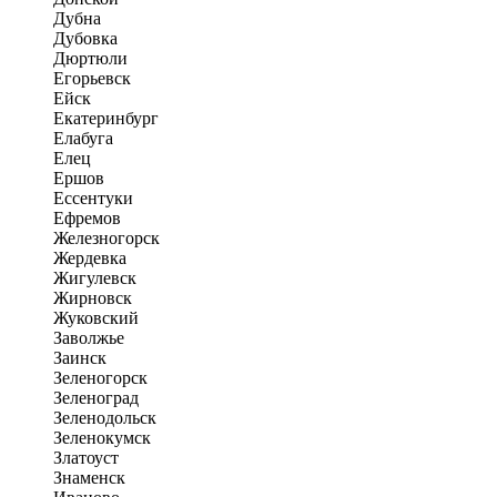
Дубна
Дубовка
Дюртюли
Егорьевск
Ейск
Екатеринбург
Елабуга
Елец
Ершов
Ессентуки
Ефремов
Железногорск
Жердевка
Жигулевск
Жирновск
Жуковский
Заволжье
Заинск
Зеленогорск
Зеленоград
Зеленодольск
Зеленокумск
Златоуст
Знаменск