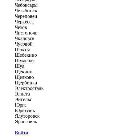
Чебоксары
Челябинск
Череповец
Черкесск
Чехов
Чистополь
Чкаловск
Чусовой
Шахты
Шебекино
Шумерля
Шуя
Щекино
Щелково
Щербинка
Электросталь
Элиста
Энгельс
Юрга
Юрюзань
Ялуторовск
Ярославль
Войти