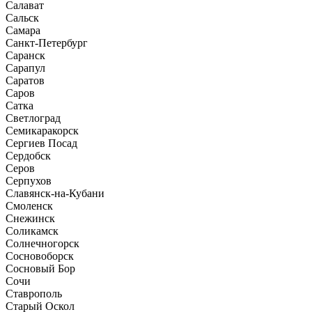
Салават
Сальск
Самара
Санкт-Петербург
Саранск
Сарапул
Саратов
Саров
Сатка
Светлоград
Семикаракорск
Сергиев Посад
Сердобск
Серов
Серпухов
Славянск-на-Кубани
Смоленск
Снежинск
Соликамск
Солнечногорск
Сосновоборск
Сосновый Бор
Сочи
Ставрополь
Старый Оскол