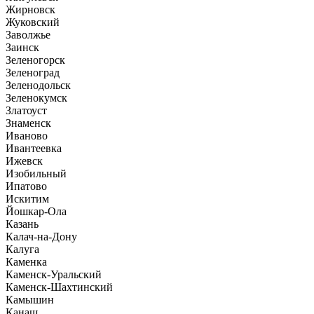
Жирновск
Жуковский
Заволжье
Заинск
Зеленогорск
Зеленоград
Зеленодольск
Зеленокумск
Златоуст
Знаменск
Иваново
Ивантеевка
Ижевск
Изобильный
Ипатово
Искитим
Йошкар-Ола
Казань
Калач-на-Дону
Калуга
Каменка
Каменск-Уральский
Каменск-Шахтинский
Камышин
Канаш