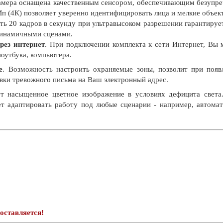
амера оснащена качественным сенсором, обеспечивающим безупреч
п (4К) позволяет уверенно идентифицировать лица и мелкие объект
ь 20 кадров в секунду при ультравысоком разрешении гарантирует
динамичными сценами.
рез интернет
. При подключении комплекта к сети Интернет, Вы 
оутбука, компьютера.
е
. Возможность настроить охраняемые зоны, позволит при появ
вки тревожного письма на Ваш электронный адрес.
т насыщенное цветное изображение в условиях дефицита света
ет адаптировать работу под любые сценарии - например, автома
оставляется!