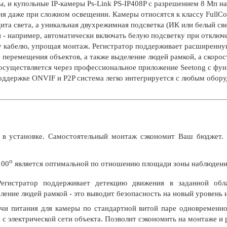
ны, и купольные IP-камеры Ps-Link PS-IP408P с разрешением 8 Мп
я даже при сложном освещении. Камеры относятся к классу FullCo
та света, а уникальная двухрежимная подсветка (ИК или белый св
 - например, автоматически включать белую подсветку при отключ
у кабелю, упрощая монтаж. Регистратор поддерживает расширенну
 перемещения объектов, а также выделение людей рамкой, а скорос
осуществляется через профессиональное приложение Seetong с фу
 поддержке ONVIF и P2P система легко интегрируется с любым обо
в установке. Самостоятельный монтаж сэкономит Ваш бюджет. 
о
100
является оптимальной по отношению площади зоны наблюдения
Регистратор поддерживает детекцию движения в заданной обла
ление людей рамкой - это выводит безопасность на новый уровень
чи питания для камеры по стандартной витой паре одновременно
 с электрической сети объекта. Позволит сэкономить на монтаже и