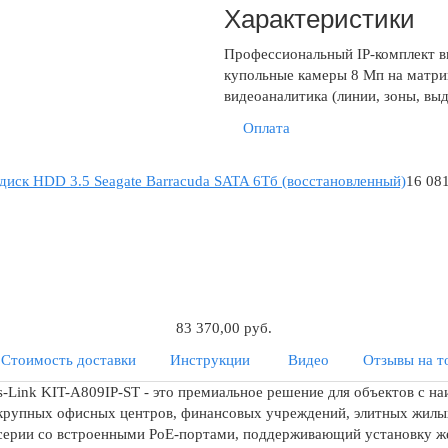
Характеристики
Профессиональный IP-комплект в
купольные камеры 8 Мп на матриц
видеоаналитика (линии, зоны, выд
Оплата
диск HDD 3.5 Seagate Barracuda SATA 6Tб (восстановленный)
16 081
83 370,00 руб.
Стоимость доставки
Инструкции
Видео
Отзывы на т
-Link KIT-A809IP-ST - это премиальное решение для объектов с н
крупных офисных центров, финансовых учреждений, элитных жилых 
 серии со встроенными PoE-портами, поддерживающий установку же