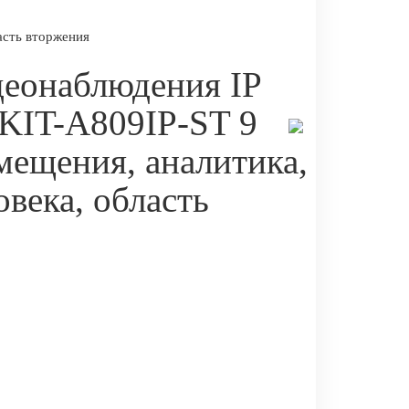
асть вторжения
деонаблюдения IP
 KIT-A809IP-ST 9
мещения, аналитика,
овека, область