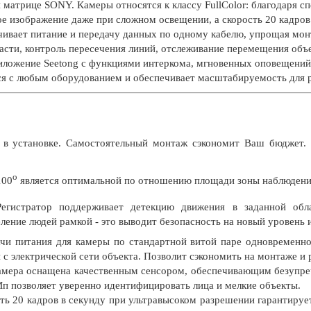
 матрице SONY. Камеры относятся к классу FullColor: благодаря с
 изображение даже при сложном освещении, а скорость 20 кадров 
чивает питание и передачу данных по одному кабелю, упрощая мо
асти, контроль пересечения линий, отслеживание перемещения объ
иложение Seetong с функциями интеркома, мгновенных оповещений о
ся с любым оборудованием и обеспечивает масштабируемость для 
в установке. Самостоятельный монтаж сэкономит Ваш бюджет. 
о
100
является оптимальной по отношению площади зоны наблюдения
Регистратор поддерживает детекцию движения в заданной обла
ление людей рамкой - это выводит безопасность на новый уровень
чи питания для камеры по стандартной витой паре одновременно
 с электрической сети объекта. Позволит сэкономить на монтаже и
амера оснащена качественным сенсором, обеспечивающим безупреч
п позволяет уверенно идентифицировать лица и мелкие объекты.
ь 20 кадров в секунду при ультравысоком разрешении гарантирует