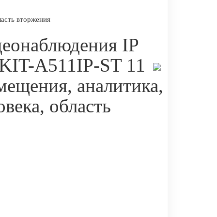
ласть вторжения
деонаблюдения IP
 KIT-A511IP-ST 11
мещения, аналитика,
овека, область