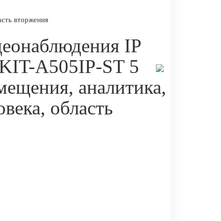
асть вторжения
деонаблюдения IP
 KIT-A505IP-ST 5
мещения, аналитика,
овека, область