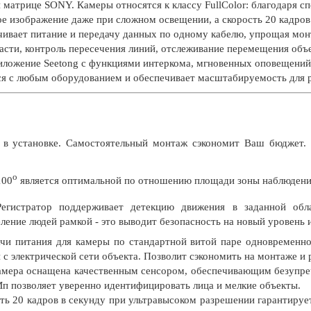
 матрице SONY. Камеры относятся к классу FullColor: благодаря с
 изображение даже при сложном освещении, а скорость 20 кадров 
чивает питание и передачу данных по одному кабелю, упрощая мо
асти, контроль пересечения линий, отслеживание перемещения объ
иложение Seetong с функциями интеркома, мгновенных оповещений о
ся с любым оборудованием и обеспечивает масштабируемость для 
в установке. Самостоятельный монтаж сэкономит Ваш бюджет. 
о
100
является оптимальной по отношению площади зоны наблюдения
Регистратор поддерживает детекцию движения в заданной обла
ление людей рамкой - это выводит безопасность на новый уровень
чи питания для камеры по стандартной витой паре одновременно
 с электрической сети объекта. Позволит сэкономить на монтаже и
амера оснащена качественным сенсором, обеспечивающим безупреч
п позволяет уверенно идентифицировать лица и мелкие объекты.
ь 20 кадров в секунду при ультравысоком разрешении гарантирует