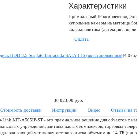
Характеристики
Премиальный IP-комплект видеон
купольные камеры на матрице Son
видеоаналитика (детекция лиц, ли
Оплата
диск HDD 3.5 Seagate Barracuda SATA 1Tб (восстановленный)
4 075,
30 023,00 руб.
Стоимость доставки
Инструкции
Видео
Отзывы на т
-Link KIT-A505IP-ST - это премиальное решение для объектов с н
ансовых учреждений, элитных жилых комплексов, торговых галерей
оддерживающий установку жесткого диска объемом до 14 ТБ (приоб