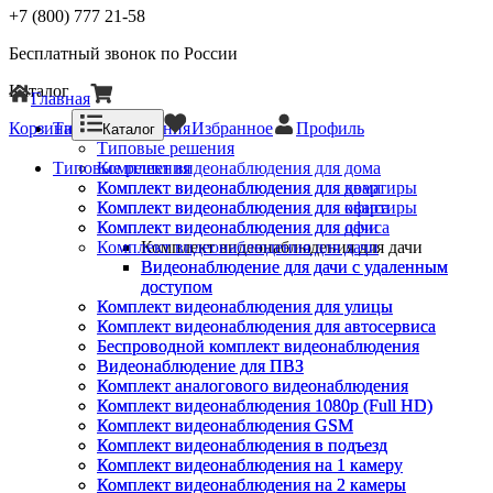
+7 (800) 777 21-58
Бесплатный звонок по России
Каталог
Главная
Корзина
Типовые решения
Избранное
Профиль
Каталог
Типовые решения
Типовые решения
Комплект видеонаблюдения для дома
Комплект видеонаблюдения для квартиры
Комплект видеонаблюдения для дома
Комплект видеонаблюдения для офиса
Комплект видеонаблюдения для квартиры
Комплект видеонаблюдения для дачи
Комплект видеонаблюдения для офиса
Комплект видеонаблюдения для дачи
Комплект видеонаблюдения для дачи
Видеонаблюдение для дачи с удаленным
Видеонаблюдение для дачи с удаленным
доступом
доступом
Комплект видеонаблюдения для улицы
Комплект видеонаблюдения для улицы
Комплект видеонаблюдения для автосервиса
Комплект видеонаблюдения для автосервиса
Беспроводной комплект видеонаблюдения
Беспроводной комплект видеонаблюдения
Видеонаблюдение для ПВЗ
Видеонаблюдение для ПВЗ
Комплект аналогового видеонаблюдения
Комплект аналогового видеонаблюдения
Комплект видеонаблюдения 1080p (Full HD)
Комплект видеонаблюдения 1080p (Full HD)
Комплект видеонаблюдения GSM
Комплект видеонаблюдения GSM
Комплект видеонаблюдения в подъезд
Комплект видеонаблюдения в подъезд
Комплект видеонаблюдения на 1 камеру
Комплект видеонаблюдения на 1 камеру
Комплект видеонаблюдения на 2 камеры
Комплект видеонаблюдения на 2 камеры