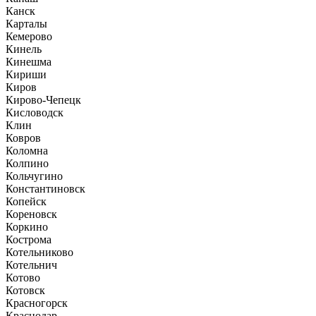
Канск
Карталы
Кемерово
Кинель
Кинешма
Кириши
Киров
Кирово-Чепецк
Кисловодск
Клин
Ковров
Коломна
Колпино
Кольчугино
Константиновск
Копейск
Кореновск
Коркино
Кострома
Котельниково
Котельнич
Котово
Котовск
Красногорск
Краснодар