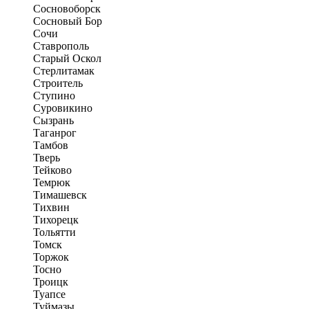
Сосновоборск
Сосновый Бор
Сочи
Ставрополь
Старый Оскол
Стерлитамак
Строитель
Ступино
Суровикино
Сызрань
Таганрог
Тамбов
Тверь
Тейково
Темрюк
Тимашевск
Тихвин
Тихорецк
Тольятти
Томск
Торжок
Тосно
Троицк
Туапсе
Туймазы