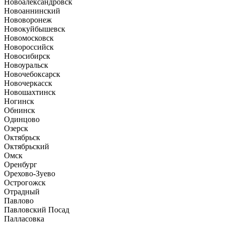
Новоалександровск
Новоаннинский
Нововоронеж
Новокуйбышевск
Новомосковск
Новороссийск
Новосибирск
Новоуральск
Новочебоксарск
Новочеркасск
Новошахтинск
Ногинск
Обнинск
Одинцово
Озерск
Октябрьск
Октябрьский
Омск
Оренбург
Орехово-Зуево
Острогожск
Отрадный
Павлово
Павловский Посад
Палласовка