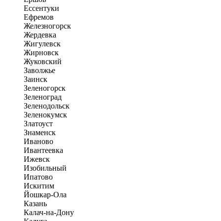
Ессентуки
Ефремов
Железногорск
Жердевка
Жигулевск
Жирновск
Жуковский
Заволжье
Заинск
Зеленогорск
Зеленоград
Зеленодольск
Зеленокумск
Златоуст
Знаменск
Иваново
Ивантеевка
Ижевск
Изобильный
Ипатово
Искитим
Йошкар-Ола
Казань
Калач-на-Дону