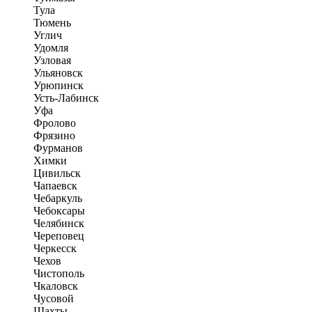
Тула
Тюмень
Углич
Удомля
Узловая
Ульяновск
Урюпинск
Усть-Лабинск
Уфа
Фролово
Фрязино
Фурманов
Химки
Цивильск
Чапаевск
Чебаркуль
Чебоксары
Челябинск
Череповец
Черкесск
Чехов
Чистополь
Чкаловск
Чусовой
Шахты