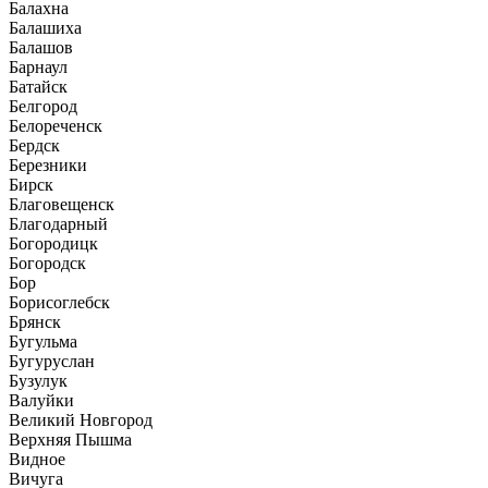
Балахна
Балашиха
Балашов
Барнаул
Батайск
Белгород
Белореченск
Бердск
Березники
Бирск
Благовещенск
Благодарный
Богородицк
Богородск
Бор
Борисоглебск
Брянск
Бугульма
Бугуруслан
Бузулук
Валуйки
Великий Новгород
Верхняя Пышма
Видное
Вичуга