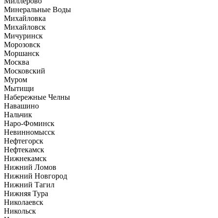
Миллерово
Минеральные Воды
Михайловка
Михайловск
Мичуринск
Морозовск
Моршанск
Москва
Московский
Муром
Мытищи
Набережные Челны
Навашино
Нальчик
Наро-Фоминск
Невинномысск
Нефтегорск
Нефтекамск
Нижнекамск
Нижний Ломов
Нижний Новгород
Нижний Тагил
Нижняя Тура
Николаевск
Никольск