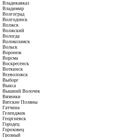
Владикавказ
Владимир
Волгоград
Волгодонск
Волжск
Волжский
Вологда
Волоколамск
Вольск
Воронеж
Ворсма
Воскресенск
Воткинск
Всеволожск
Выборг
Выкса
Вышний Волочек
Вязники
Вятские Поляны
Гатчина
Геленджик
Георгиевск
Городец
Гороховец
Грозный