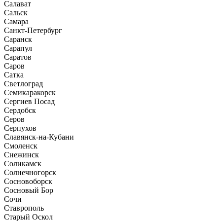
Салават
Сальск
Самара
Санкт-Петербург
Саранск
Сарапул
Саратов
Саров
Сатка
Светлоград
Семикаракорск
Сергиев Посад
Сердобск
Серов
Серпухов
Славянск-на-Кубани
Смоленск
Снежинск
Соликамск
Солнечногорск
Сосновоборск
Сосновый Бор
Сочи
Ставрополь
Старый Оскол