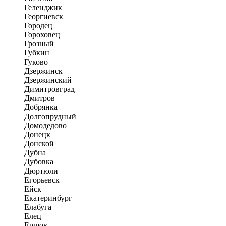
Геленджик
Георгиевск
Городец
Гороховец
Грозный
Губкин
Гуково
Дзержинск
Дзержинский
Димитровград
Дмитров
Добрянка
Долгопрудный
Домодедово
Донецк
Донской
Дубна
Дубовка
Дюртюли
Егорьевск
Ейск
Екатеринбург
Елабуга
Елец
Ершов