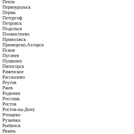
Пенза
Первоуральск
Пермь
Петергоф
Петровск
Подольск
Похвистнево
Приволжск
Приморско-Ахтарск
Псков
Пугачев
Пушкино
Пятигорск
Раменское
Рассказово
Реутов
Ржев
Родники
Россошь
Ростов
Ростов-на-Дону
Ртищево
Рузаевка
Рыбинск
Рязань