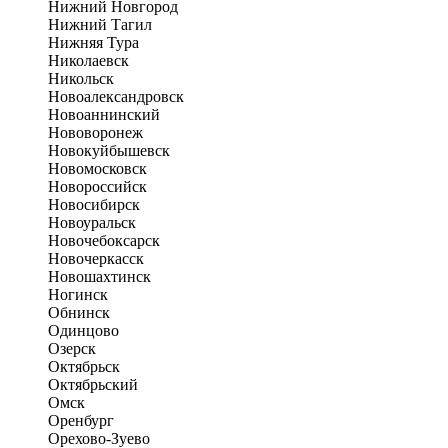
Нижний Новгород
Нижний Тагил
Нижняя Тура
Николаевск
Никольск
Новоалександровск
Новоаннинский
Нововоронеж
Новокуйбышевск
Новомосковск
Новороссийск
Новосибирск
Новоуральск
Новочебоксарск
Новочеркасск
Новошахтинск
Ногинск
Обнинск
Одинцово
Озерск
Октябрьск
Октябрьский
Омск
Оренбург
Орехово-Зуево