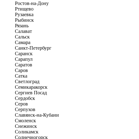
Ростов-на-Дону
Ртищево
Рузаевка
Рыбинск
Рязань
Салават
Сальск
Самара
Санкт-Петербург
Саранск
Сарапул
Саратов
Саров
Сатка
Светлоград
Семикаракорск
Сергиев Посад
Сердобск
Серов
Серпухов
Славянск-на-Кубани
Смоленск
Снежинск
Соликамск
Солнечногорск