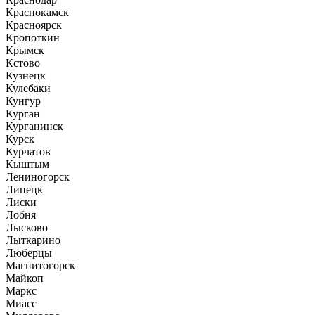
Краснокамск
Красноярск
Кропоткин
Крымск
Кстово
Кузнецк
Кулебаки
Кунгур
Курган
Курганинск
Курск
Курчатов
Кыштым
Лениногорск
Липецк
Лиски
Лобня
Лысково
Лыткарино
Люберцы
Магнитогорск
Майкоп
Маркс
Миасс