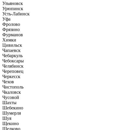
Ульяновск
Урюпинск
Усть-Лабинск
Уфа
Фролово
Фрязино
Фурманов
Химки
Цивильск
Чапаевск
Чебаркуль
Чебоксары
Челябинск
Череповец
Черкесск
Чехов
Чистополь
Чкаловск
Чусовой
Шахты
Шебекино
Шумерля
Шуя
Щекино
Щелково