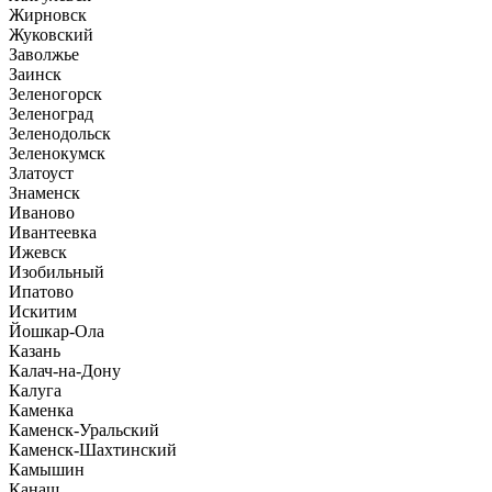
Жирновск
Жуковский
Заволжье
Заинск
Зеленогорск
Зеленоград
Зеленодольск
Зеленокумск
Златоуст
Знаменск
Иваново
Ивантеевка
Ижевск
Изобильный
Ипатово
Искитим
Йошкар-Ола
Казань
Калач-на-Дону
Калуга
Каменка
Каменск-Уральский
Каменск-Шахтинский
Камышин
Канаш