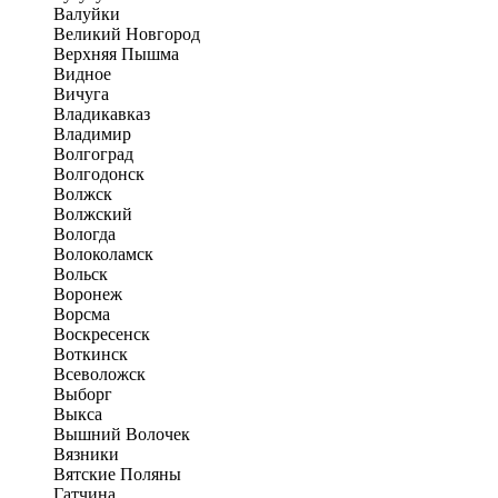
Валуйки
Великий Новгород
Верхняя Пышма
Видное
Вичуга
Владикавказ
Владимир
Волгоград
Волгодонск
Волжск
Волжский
Вологда
Волоколамск
Вольск
Воронеж
Ворсма
Воскресенск
Воткинск
Всеволожск
Выборг
Выкса
Вышний Волочек
Вязники
Вятские Поляны
Гатчина