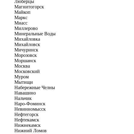
Люберцы
Магнитогорск
Майкоп
Маркс
Миасс
Миллерово
Минеральные Воды
Михайловка
Михайловск
Мичуринск
Морозовск
Моршанск
Москва
Московский
Муром
Мытищи
Набережные Челны
Навашино
Нальчик
Наро-Фоминск
Невинномысск
Нефтегорск
Нефтекамск
Нижнекамск
Нижний Ломов