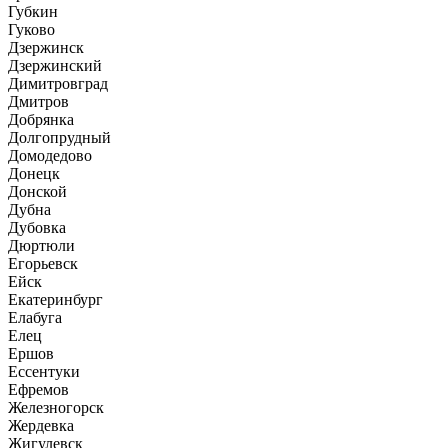
Губкин
Гуково
Дзержинск
Дзержинский
Димитровград
Дмитров
Добрянка
Долгопрудный
Домодедово
Донецк
Донской
Дубна
Дубовка
Дюртюли
Егорьевск
Ейск
Екатеринбург
Елабуга
Елец
Ершов
Ессентуки
Ефремов
Железногорск
Жердевка
Жигулевск