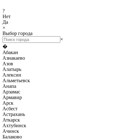
?
Нет
Да
×
Выбор города
×
�
Абакан
Азнакаево
Азов
Алатырь
Алексин
Альметьевск
Анапа
Арзамас
Армавир
Арск
Асбест
Астрахань
Аткарск
Ахтубинск
Ачинск
Балаково