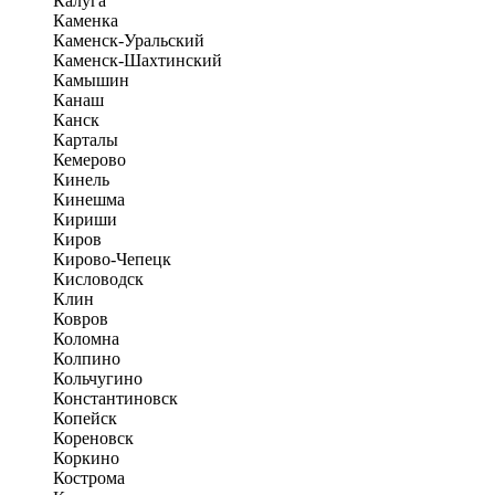
Калуга
Каменка
Каменск-Уральский
Каменск-Шахтинский
Камышин
Канаш
Канск
Карталы
Кемерово
Кинель
Кинешма
Кириши
Киров
Кирово-Чепецк
Кисловодск
Клин
Ковров
Коломна
Колпино
Кольчугино
Константиновск
Копейск
Кореновск
Коркино
Кострома