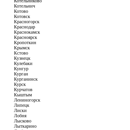
Котельниково
Котельнич
Котово
Котовск
Красногорск
Краснодар
Краснокамск
Красноярск
Кропоткин
Крымск
Кстово
Кузнецк
Кулебаки
Кунгур
Курган
Курганинск
Курск
Курчатов
Кыштым
Лениногорск
Липецк
Лиски
Лобня
Лысково
Лыткарино