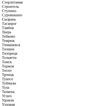
Стерлитамак
Строитель
Ступино
Суровикино
Сызрань
Таганрог
Тамбов
Тверь
Тейково
Темрюк
Тимашевск
Тихвин
Тихорецк
Тольятти
Томск
Торжок
Тосно
Троицк
Туапсе
Туймазы
Тула
Тюмень
Углич
Удомля
Узловая