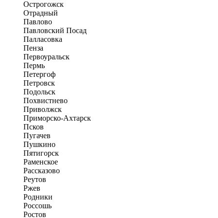
Острогожск
Отрадный
Павлово
Павловский Посад
Палласовка
Пенза
Первоуральск
Пермь
Петергоф
Петровск
Подольск
Похвистнево
Приволжск
Приморско-Ахтарск
Псков
Пугачев
Пушкино
Пятигорск
Раменское
Рассказово
Реутов
Ржев
Родники
Россошь
Ростов