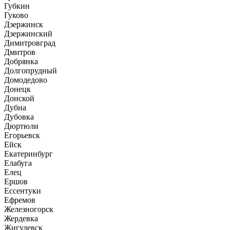
Губкин
Гуково
Дзержинск
Дзержинский
Димитровград
Дмитров
Добрянка
Долгопрудный
Домодедово
Донецк
Донской
Дубна
Дубовка
Дюртюли
Егорьевск
Ейск
Екатеринбург
Елабуга
Елец
Ершов
Ессентуки
Ефремов
Железногорск
Жердевка
Жигулевск