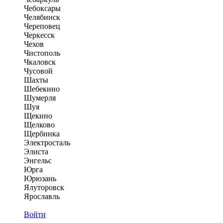
Чебоксары
Челябинск
Череповец
Черкесск
Чехов
Чистополь
Чкаловск
Чусовой
Шахты
Шебекино
Шумерля
Шуя
Щекино
Щелково
Щербинка
Электросталь
Элиста
Энгельс
Юрга
Юрюзань
Ялуторовск
Ярославль
Войти