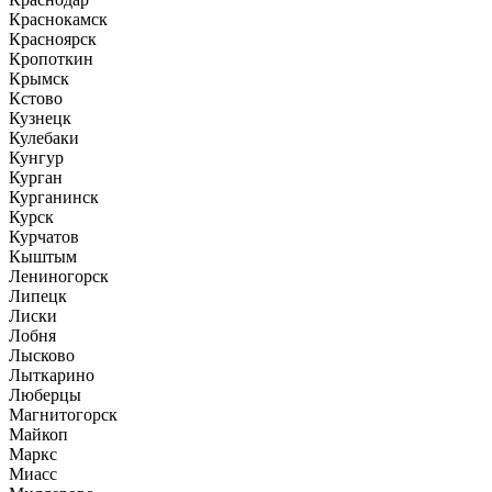
Краснокамск
Красноярск
Кропоткин
Крымск
Кстово
Кузнецк
Кулебаки
Кунгур
Курган
Курганинск
Курск
Курчатов
Кыштым
Лениногорск
Липецк
Лиски
Лобня
Лысково
Лыткарино
Люберцы
Магнитогорск
Майкоп
Маркс
Миасс