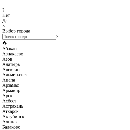
?
Нет
Да
×
Выбор города
×
�
Абакан
Азнакаево
Азов
Алатырь
Алексин
Альметьевск
Анапа
Арзамас
Армавир
Арск
Асбест
Астрахань
Аткарск
Ахтубинск
Ачинск
Балаково