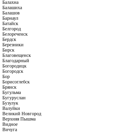
Балахна
Балашиха
Балашов
Барнаул
Батайск
Белгород
Белореченск
Бердск
Березники
Бирск
Благовещенск
Благодарный
Богородицк
Богородск
Бор
Борисоглебск
Брянск
Бугульма
Бугуруслан
Бузулук
Валуйки
Великий Новгород
Верхняя Пышма
Видное
Вичуга