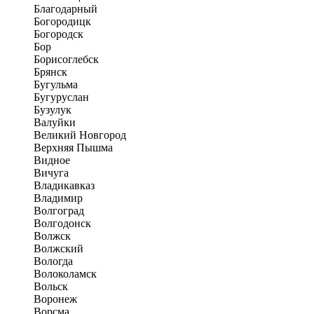
Благодарный
Богородицк
Богородск
Бор
Борисоглебск
Брянск
Бугульма
Бугуруслан
Бузулук
Валуйки
Великий Новгород
Верхняя Пышма
Видное
Вичуга
Владикавказ
Владимир
Волгоград
Волгодонск
Волжск
Волжский
Вологда
Волоколамск
Вольск
Воронеж
Ворсма