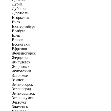
Дубна
Дубовка
Дюртюли
Егорьевск
Ейск
Екатеринбург
Елабуга
Елец
Ершов
Ессентуки
Ефремов
Железногорск
Жердевка
Жигулевск
Жирновск
Жуковский
Заволжье
Заинск
Зеленогорск
Зеленоград
Зеленодольск
Зеленокумск
Златоуст
Знаменск