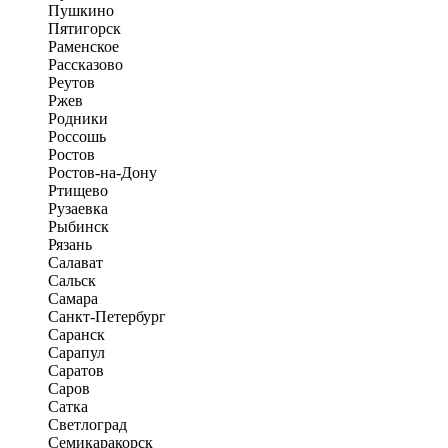
Пушкино
Пятигорск
Раменское
Рассказово
Реутов
Ржев
Родники
Россошь
Ростов
Ростов-на-Дону
Ртищево
Рузаевка
Рыбинск
Рязань
Салават
Сальск
Самара
Санкт-Петербург
Саранск
Сарапул
Саратов
Саров
Сатка
Светлоград
Семикаракорск