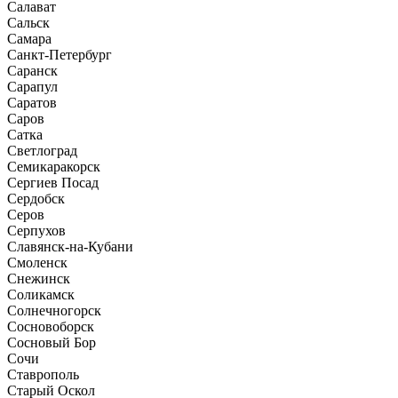
Салават
Сальск
Самара
Санкт-Петербург
Саранск
Сарапул
Саратов
Саров
Сатка
Светлоград
Семикаракорск
Сергиев Посад
Сердобск
Серов
Серпухов
Славянск-на-Кубани
Смоленск
Снежинск
Соликамск
Солнечногорск
Сосновоборск
Сосновый Бор
Сочи
Ставрополь
Старый Оскол