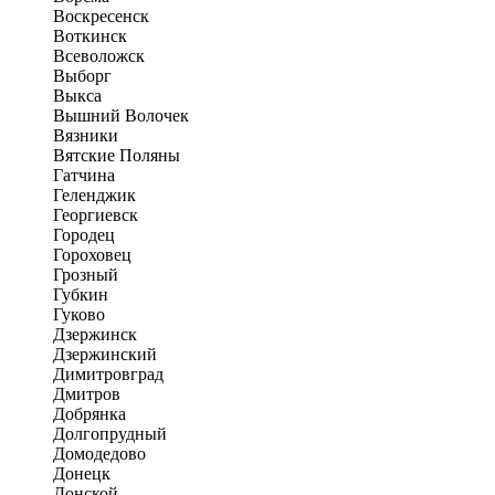
Воскресенск
Воткинск
Всеволожск
Выборг
Выкса
Вышний Волочек
Вязники
Вятские Поляны
Гатчина
Геленджик
Георгиевск
Городец
Гороховец
Грозный
Губкин
Гуково
Дзержинск
Дзержинский
Димитровград
Дмитров
Добрянка
Долгопрудный
Домодедово
Донецк
Донской