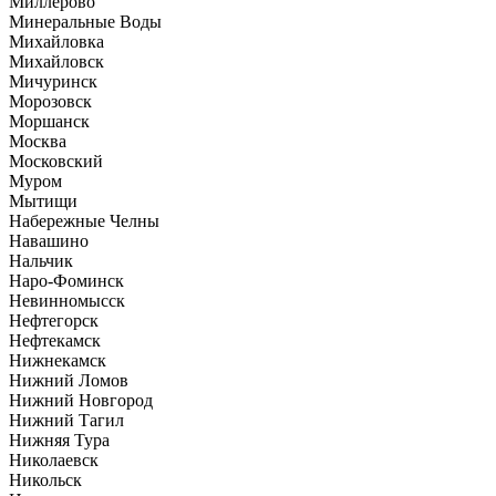
Миллерово
Минеральные Воды
Михайловка
Михайловск
Мичуринск
Морозовск
Моршанск
Москва
Московский
Муром
Мытищи
Набережные Челны
Навашино
Нальчик
Наро-Фоминск
Невинномысск
Нефтегорск
Нефтекамск
Нижнекамск
Нижний Ломов
Нижний Новгород
Нижний Тагил
Нижняя Тура
Николаевск
Никольск