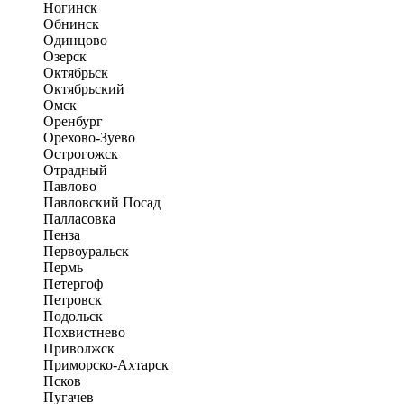
Ногинск
Обнинск
Одинцово
Озерск
Октябрьск
Октябрьский
Омск
Оренбург
Орехово-Зуево
Острогожск
Отрадный
Павлово
Павловский Посад
Палласовка
Пенза
Первоуральск
Пермь
Петергоф
Петровск
Подольск
Похвистнево
Приволжск
Приморско-Ахтарск
Псков
Пугачев