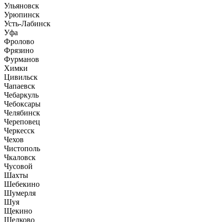
Ульяновск
Урюпинск
Усть-Лабинск
Уфа
Фролово
Фрязино
Фурманов
Химки
Цивильск
Чапаевск
Чебаркуль
Чебоксары
Челябинск
Череповец
Черкесск
Чехов
Чистополь
Чкаловск
Чусовой
Шахты
Шебекино
Шумерля
Шуя
Щекино
Щелково