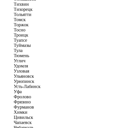
Тихвин
Тихорецк
Тольятти
Томск
Торжок
Тосно
Троицк
Туапсе
Туймазы
Тула
Тюмень
Углич
Удомля
Узловая
Ульяновск
Урюпинск
Усть-Лабинск
Уфа
Фролово
Фрязино
Фурманов
Химки
Цивильск
Чапаевск
Чебаркуль