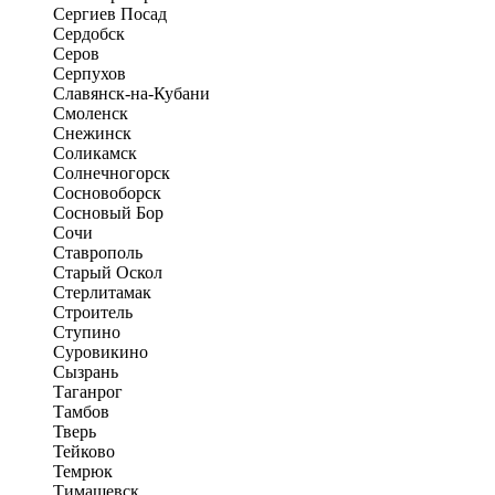
Сергиев Посад
Сердобск
Серов
Серпухов
Славянск-на-Кубани
Смоленск
Снежинск
Соликамск
Солнечногорск
Сосновоборск
Сосновый Бор
Сочи
Ставрополь
Старый Оскол
Стерлитамак
Строитель
Ступино
Суровикино
Сызрань
Таганрог
Тамбов
Тверь
Тейково
Темрюк
Тимашевск