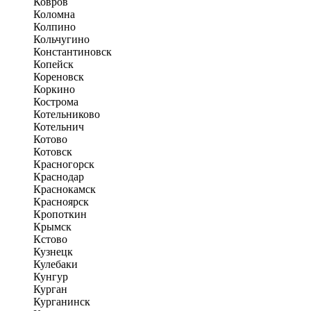
Ковров
Коломна
Колпино
Кольчугино
Константиновск
Копейск
Кореновск
Коркино
Кострома
Котельниково
Котельнич
Котово
Котовск
Красногорск
Краснодар
Краснокамск
Красноярск
Кропоткин
Крымск
Кстово
Кузнецк
Кулебаки
Кунгур
Курган
Курганинск