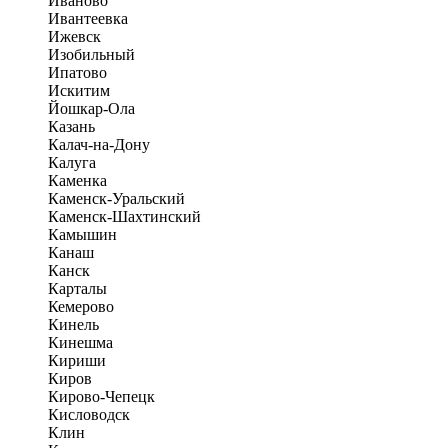
Иваново
Ивантеевка
Ижевск
Изобильный
Ипатово
Искитим
Йошкар-Ола
Казань
Калач-на-Дону
Калуга
Каменка
Каменск-Уральский
Каменск-Шахтинский
Камышин
Канаш
Канск
Карталы
Кемерово
Кинель
Кинешма
Кириши
Киров
Кирово-Чепецк
Кисловодск
Клин