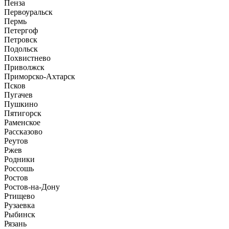
Пенза
Первоуральск
Пермь
Петергоф
Петровск
Подольск
Похвистнево
Приволжск
Приморско-Ахтарск
Псков
Пугачев
Пушкино
Пятигорск
Раменское
Рассказово
Реутов
Ржев
Родники
Россошь
Ростов
Ростов-на-Дону
Ртищево
Рузаевка
Рыбинск
Рязань