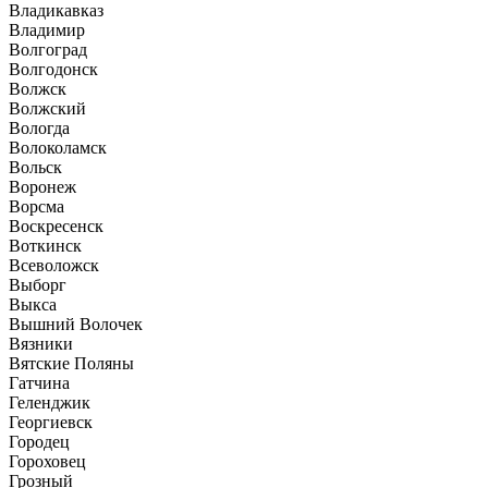
Владикавказ
Владимир
Волгоград
Волгодонск
Волжск
Волжский
Вологда
Волоколамск
Вольск
Воронеж
Ворсма
Воскресенск
Воткинск
Всеволожск
Выборг
Выкса
Вышний Волочек
Вязники
Вятские Поляны
Гатчина
Геленджик
Георгиевск
Городец
Гороховец
Грозный