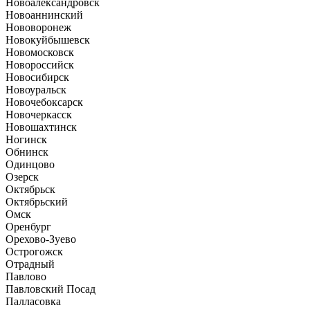
Новоалександровск
Новоаннинский
Нововоронеж
Новокуйбышевск
Новомосковск
Новороссийск
Новосибирск
Новоуральск
Новочебоксарск
Новочеркасск
Новошахтинск
Ногинск
Обнинск
Одинцово
Озерск
Октябрьск
Октябрьский
Омск
Оренбург
Орехово-Зуево
Острогожск
Отрадный
Павлово
Павловский Посад
Палласовка