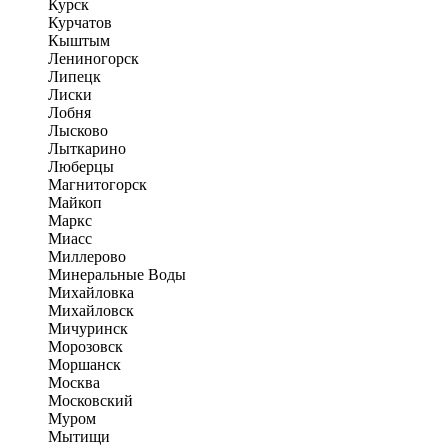
Курск
Курчатов
Кыштым
Лениногорск
Липецк
Лиски
Лобня
Лысково
Лыткарино
Люберцы
Магнитогорск
Майкоп
Маркс
Миасс
Миллерово
Минеральные Воды
Михайловка
Михайловск
Мичуринск
Морозовск
Моршанск
Москва
Московский
Муром
Мытищи