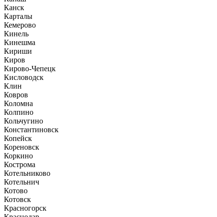
Канск
Карталы
Кемерово
Кинель
Кинешма
Кириши
Киров
Кирово-Чепецк
Кисловодск
Клин
Ковров
Коломна
Колпино
Кольчугино
Константиновск
Копейск
Кореновск
Коркино
Кострома
Котельниково
Котельнич
Котово
Котовск
Красногорск
Краснодар