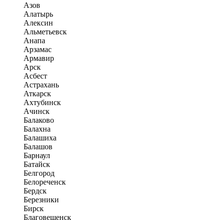
Азов
Алатырь
Алексин
Альметьевск
Анапа
Арзамас
Армавир
Арск
Асбест
Астрахань
Аткарск
Ахтубинск
Ачинск
Балаково
Балахна
Балашиха
Балашов
Барнаул
Батайск
Белгород
Белореченск
Бердск
Березники
Бирск
Благовещенск