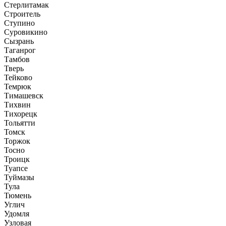
Стерлитамак
Строитель
Ступино
Суровикино
Сызрань
Таганрог
Тамбов
Тверь
Тейково
Темрюк
Тимашевск
Тихвин
Тихорецк
Тольятти
Томск
Торжок
Тосно
Троицк
Туапсе
Туймазы
Тула
Тюмень
Углич
Удомля
Узловая