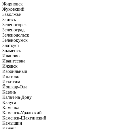
Жирновск
Жуковский
Заволжье
Заинск
Зеленогорск
Зеленоград
Зеленодольск
Зеленокумск
Златоуст
Знаменск
Иваново
Ивантеевка
Ижевск
Изобильный
Ипатово
Искитим
Йошкар-Ола
Казань
Калач-на-Дону
Калуга
Каменка
Каменск-Уральский
Каменск-Шахтинский
Камышин
Канаш