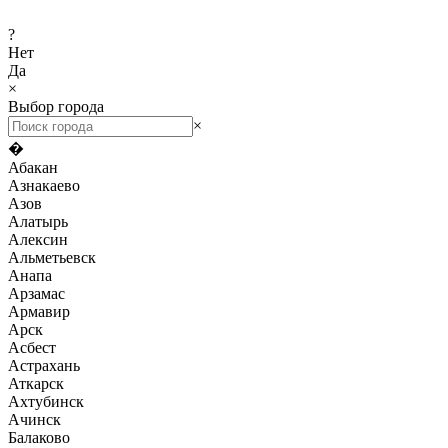
?
Нет
Да
×
Выбор города
×
�
Абакан
Азнакаево
Азов
Алатырь
Алексин
Альметьевск
Анапа
Арзамас
Армавир
Арск
Асбест
Астрахань
Аткарск
Ахтубинск
Ачинск
Балаково