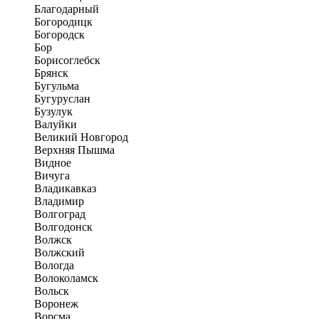
Благодарный
Богородицк
Богородск
Бор
Борисоглебск
Брянск
Бугульма
Бугуруслан
Бузулук
Валуйки
Великий Новгород
Верхняя Пышма
Видное
Вичуга
Владикавказ
Владимир
Волгоград
Волгодонск
Волжск
Волжский
Вологда
Волоколамск
Вольск
Воронеж
Ворсма