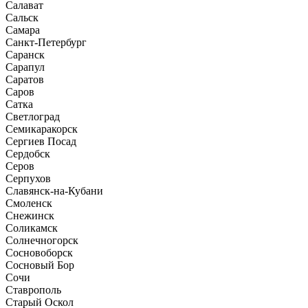
Салават
Сальск
Самара
Санкт-Петербург
Саранск
Сарапул
Саратов
Саров
Сатка
Светлоград
Семикаракорск
Сергиев Посад
Сердобск
Серов
Серпухов
Славянск-на-Кубани
Смоленск
Снежинск
Соликамск
Солнечногорск
Сосновоборск
Сосновый Бор
Сочи
Ставрополь
Старый Оскол