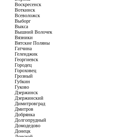
Воскресенск
Воткинск
Всеволожск
Выборг
Выкса
Вышний Волочек
Вязники
Вятские Поляны
Гатчина
Геленджик
Георгиевск
Городец
Гороховец
Грозный
Губкин
Гуково
Дзержинск
Дзержинский
Димитровград
Дмитров
Добрянка
Долгопрудный
Домодедово
Донецк
Донской