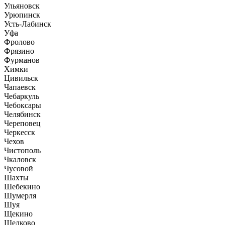
Ульяновск
Урюпинск
Усть-Лабинск
Уфа
Фролово
Фрязино
Фурманов
Химки
Цивильск
Чапаевск
Чебаркуль
Чебоксары
Челябинск
Череповец
Черкесск
Чехов
Чистополь
Чкаловск
Чусовой
Шахты
Шебекино
Шумерля
Шуя
Щекино
Щелково