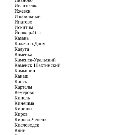
Иваново
Ивантеевка
Ижевск
Изобильный
Ипатово
Искитим
Йошкар-Ола
Казань
Калач-на-Дону
Калуга
Каменка
Каменск-Уральский
Каменск-Шахтинский
Камышин
Канаш
Канск
Карталы
Кемерово
Кинель
Кинешма
Кириши
Киров
Кирово-Чепецк
Кисловодск
Клин