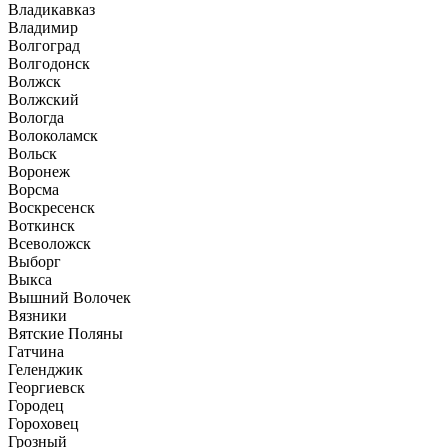
Владикавказ
Владимир
Волгоград
Волгодонск
Волжск
Волжский
Вологда
Волоколамск
Вольск
Воронеж
Ворсма
Воскресенск
Воткинск
Всеволожск
Выборг
Выкса
Вышний Волочек
Вязники
Вятские Поляны
Гатчина
Геленджик
Георгиевск
Городец
Гороховец
Грозный