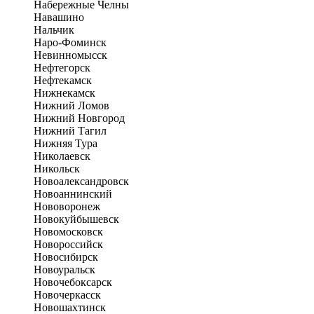
Набережные Челны
Навашино
Нальчик
Наро-Фоминск
Невинномысск
Нефтегорск
Нефтекамск
Нижнекамск
Нижний Ломов
Нижний Новгород
Нижний Тагил
Нижняя Тура
Николаевск
Никольск
Новоалександровск
Новоаннинский
Нововоронеж
Новокуйбышевск
Новомосковск
Новороссийск
Новосибирск
Новоуральск
Новочебоксарск
Новочеркасск
Новошахтинск