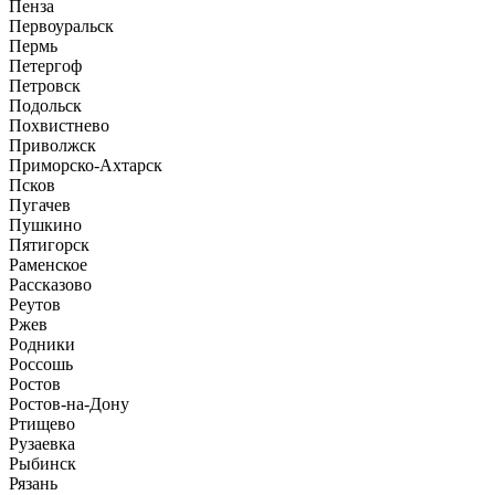
Пенза
Первоуральск
Пермь
Петергоф
Петровск
Подольск
Похвистнево
Приволжск
Приморско-Ахтарск
Псков
Пугачев
Пушкино
Пятигорск
Раменское
Рассказово
Реутов
Ржев
Родники
Россошь
Ростов
Ростов-на-Дону
Ртищево
Рузаевка
Рыбинск
Рязань