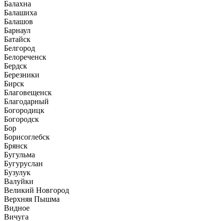
Балахна
Балашиха
Балашов
Барнаул
Батайск
Белгород
Белореченск
Бердск
Березники
Бирск
Благовещенск
Благодарный
Богородицк
Богородск
Бор
Борисоглебск
Брянск
Бугульма
Бугуруслан
Бузулук
Валуйки
Великий Новгород
Верхняя Пышма
Видное
Вичуга