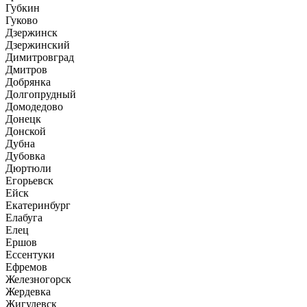
Губкин
Гуково
Дзержинск
Дзержинский
Димитровград
Дмитров
Добрянка
Долгопрудный
Домодедово
Донецк
Донской
Дубна
Дубовка
Дюртюли
Егорьевск
Ейск
Екатеринбург
Елабуга
Елец
Ершов
Ессентуки
Ефремов
Железногорск
Жердевка
Жигулевск