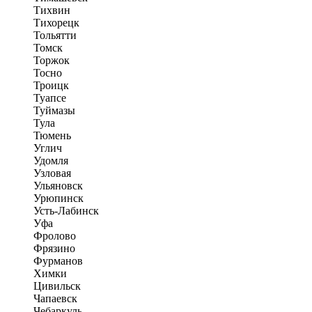
Тихвин
Тихорецк
Тольятти
Томск
Торжок
Тосно
Троицк
Туапсе
Туймазы
Тула
Тюмень
Углич
Удомля
Узловая
Ульяновск
Урюпинск
Усть-Лабинск
Уфа
Фролово
Фрязино
Фурманов
Химки
Цивильск
Чапаевск
Чебаркуль