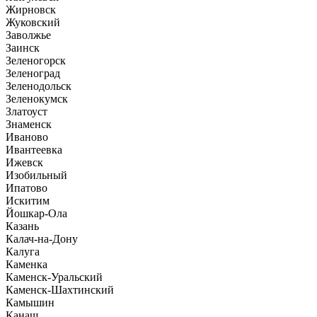
Жирновск
Жуковский
Заволжье
Заинск
Зеленогорск
Зеленоград
Зеленодольск
Зеленокумск
Златоуст
Знаменск
Иваново
Ивантеевка
Ижевск
Изобильный
Ипатово
Искитим
Йошкар-Ола
Казань
Калач-на-Дону
Калуга
Каменка
Каменск-Уральский
Каменск-Шахтинский
Камышин
Канаш