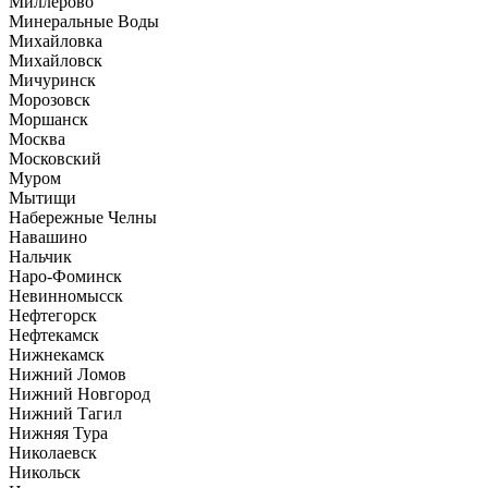
Миллерово
Минеральные Воды
Михайловка
Михайловск
Мичуринск
Морозовск
Моршанск
Москва
Московский
Муром
Мытищи
Набережные Челны
Навашино
Нальчик
Наро-Фоминск
Невинномысск
Нефтегорск
Нефтекамск
Нижнекамск
Нижний Ломов
Нижний Новгород
Нижний Тагил
Нижняя Тура
Николаевск
Никольск