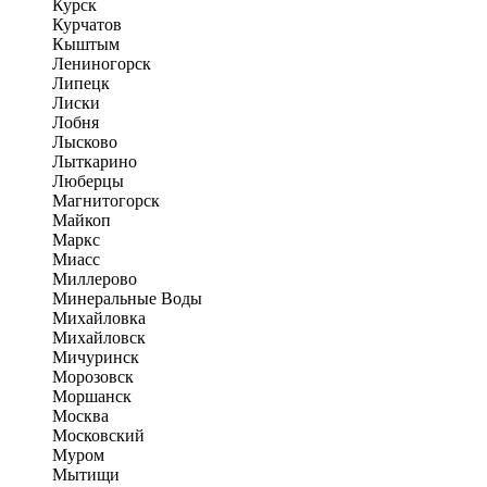
Курск
Курчатов
Кыштым
Лениногорск
Липецк
Лиски
Лобня
Лысково
Лыткарино
Люберцы
Магнитогорск
Майкоп
Маркс
Миасс
Миллерово
Минеральные Воды
Михайловка
Михайловск
Мичуринск
Морозовск
Моршанск
Москва
Московский
Муром
Мытищи