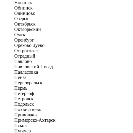
Ногинск
Обнинск
Одинцово
Озерск
Октябрьск
Октябрьский
Омск
Оренбург
Орехово-Зуево
Острогожск
Отрадный
Павлово
Павловский Посад
Палласовка
Пенза
Первоуральск
Пермь
Петергоф
Петровск
Подольск
Похвистнево
Приволжск
Приморско-Ахтарск
Псков
Пугачев