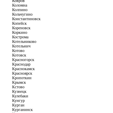
Ковров
Коломна
Колпино
Кольчугино
Константиновск
Копейск
Кореновск
Коркино
Кострома
Котельниково
Котельнич
Котово
Котовск
Красногорск
Краснодар
Краснокамск
Красноярск
Кропоткин
Крымск
Кстово
Кузнецк
Кулебаки
Кунгур
Курган
Курганинск