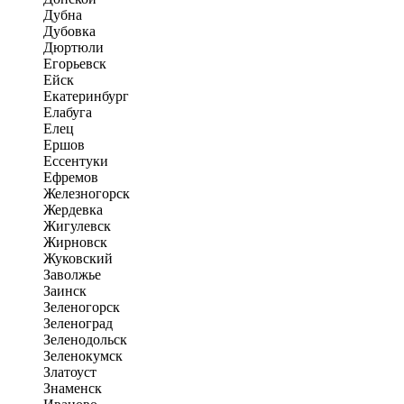
Дубна
Дубовка
Дюртюли
Егорьевск
Ейск
Екатеринбург
Елабуга
Елец
Ершов
Ессентуки
Ефремов
Железногорск
Жердевка
Жигулевск
Жирновск
Жуковский
Заволжье
Заинск
Зеленогорск
Зеленоград
Зеленодольск
Зеленокумск
Златоуст
Знаменск