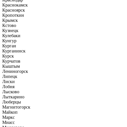
Краснокамск
Красноярск
Кропоткин
Крымск
Кстово
Кузнецк
Кулебаки
Кунгур
Курган
Курганинск
Курск
Курчатов
Кыштым
Лениногорск
Липецк
Лиски
Лобня
Лысково
Лыткарино
Люберцы
Магнитогорск
Майкоп
Маркс
Миасс