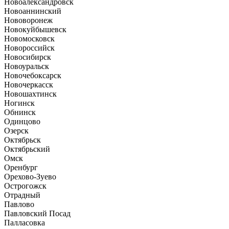
Новоалександровск
Новоаннинский
Нововоронеж
Новокуйбышевск
Новомосковск
Новороссийск
Новосибирск
Новоуральск
Новочебоксарск
Новочеркасск
Новошахтинск
Ногинск
Обнинск
Одинцово
Озерск
Октябрьск
Октябрьский
Омск
Оренбург
Орехово-Зуево
Острогожск
Отрадный
Павлово
Павловский Посад
Палласовка