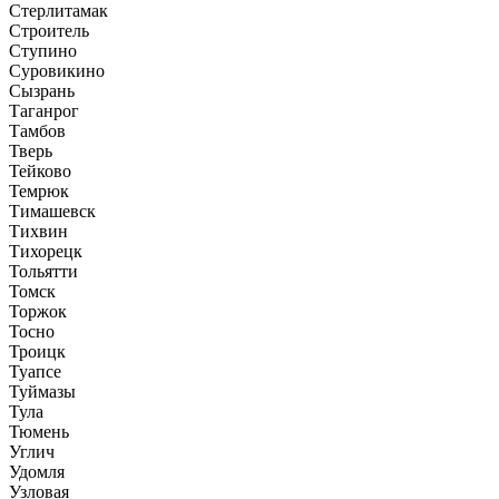
Стерлитамак
Строитель
Ступино
Суровикино
Сызрань
Таганрог
Тамбов
Тверь
Тейково
Темрюк
Тимашевск
Тихвин
Тихорецк
Тольятти
Томск
Торжок
Тосно
Троицк
Туапсе
Туймазы
Тула
Тюмень
Углич
Удомля
Узловая