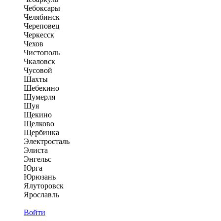
Чебоксары
Челябинск
Череповец
Черкесск
Чехов
Чистополь
Чкаловск
Чусовой
Шахты
Шебекино
Шумерля
Шуя
Щекино
Щелково
Щербинка
Электросталь
Элиста
Энгельс
Юрга
Юрюзань
Ялуторовск
Ярославль
Войти