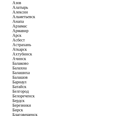
Азов
Алатырь
Алексин
Альметьевск
Анапа
Арзамас
Армавир
Арск
Асбест
Астрахань
Аткарск
Ахтубинск
Ачинск
Балаково
Балахна
Балашиха
Балашов
Барнаул
Батайск
Белгород
Белореченск
Бердск
Березники
Бирск
Благовещенск