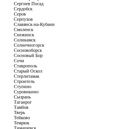
Сергиев Посад
Сердобск
Серов
Серпухов
Славянск-на-Кубани
Смоленск
Снежинск
Соликамск
Солнечногорск
Сосновоборск
Сосновый Бор
Сочи
Ставрополь
Старый Оскол
Стерлитамак
Строитель
Ступино
Суровикино
Сызрань
Таганрог
Тамбов
Тверь
Тейково
Темрюк
Тимашевск