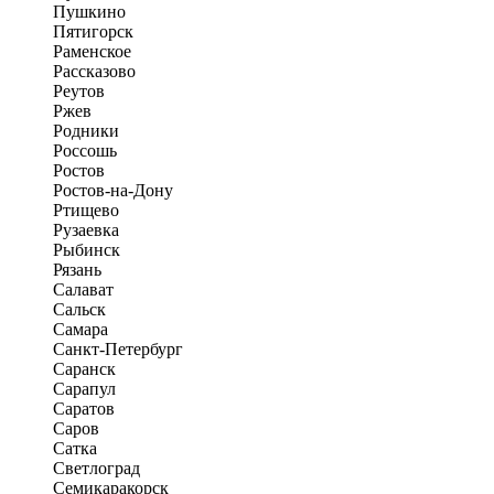
Пушкино
Пятигорск
Раменское
Рассказово
Реутов
Ржев
Родники
Россошь
Ростов
Ростов-на-Дону
Ртищево
Рузаевка
Рыбинск
Рязань
Салават
Сальск
Самара
Санкт-Петербург
Саранск
Сарапул
Саратов
Саров
Сатка
Светлоград
Семикаракорск