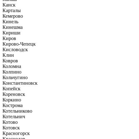
Канск
Карталы
Кемерово
Кинель
Кинешма
Кириши
Киров
Кирово-Чепецк
Кисловодск
Клин
Ковров
Коломна
Колпино
Кольчугино
Константиновск
Копейск
Кореновск
Коркино
Кострома
Котельниково
Котельнич
Котово
Котовск
Красногорск
Краснодар