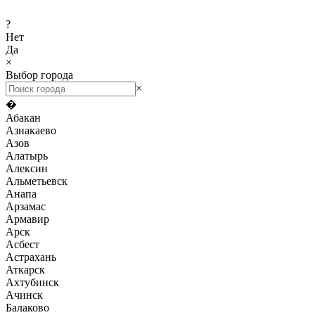
?
Нет
Да
×
Выбор города
×
�
Абакан
Азнакаево
Азов
Алатырь
Алексин
Альметьевск
Анапа
Арзамас
Армавир
Арск
Асбест
Астрахань
Аткарск
Ахтубинск
Ачинск
Балаково