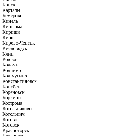
Канск
Карталы
Кемерово
Кинель
Кинешма
Кириши
Киров
Кирово-Чепецк
Кисловодск
Клин
Ковров
Коломна
Колпино
Кольчугино
Константиновск
Копейск
Кореновск
Коркино
Кострома
Котельниково
Котельнич
Котово
Котовск
Красногорск
Краснодар