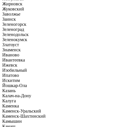
Жирновск
Жуковский
Заволжье
Заинск
Зеленогорск
Зеленоград
Зеленодольск
Зеленокумск
Златоуст
Знаменск
Иваново
Ивантеевка
Ижевск
Изобильный
Ипатово
Искитим
Йошкар-Ола
Казань
Калач-на-Дону
Калуга
Каменка
Каменск-Уральский
Каменск-Шахтинский
Камышин
Канаш