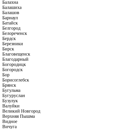
Балахна
Балашиха
Балашов
Барнаул
Батайск
Белгород
Белореченск
Бердск
Березники
Бирск
Благовещенск
Благодарный
Богородицк
Богородск
Бор
Борисоглебск
Брянск
Бугульма
Бугуруслан
Бузулук
Валуйки
Великий Новгород
Верхняя Пышма
Видное
Вичуга