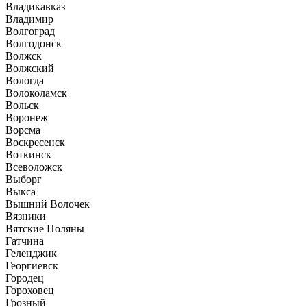
Владикавказ
Владимир
Волгоград
Волгодонск
Волжск
Волжский
Вологда
Волоколамск
Вольск
Воронеж
Ворсма
Воскресенск
Воткинск
Всеволожск
Выборг
Выкса
Вышний Волочек
Вязники
Вятские Поляны
Гатчина
Геленджик
Георгиевск
Городец
Гороховец
Грозный