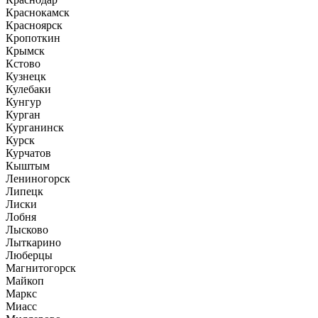
Краснокамск
Красноярск
Кропоткин
Крымск
Кстово
Кузнецк
Кулебаки
Кунгур
Курган
Курганинск
Курск
Курчатов
Кыштым
Лениногорск
Липецк
Лиски
Лобня
Лысково
Лыткарино
Люберцы
Магнитогорск
Майкоп
Маркс
Миасс