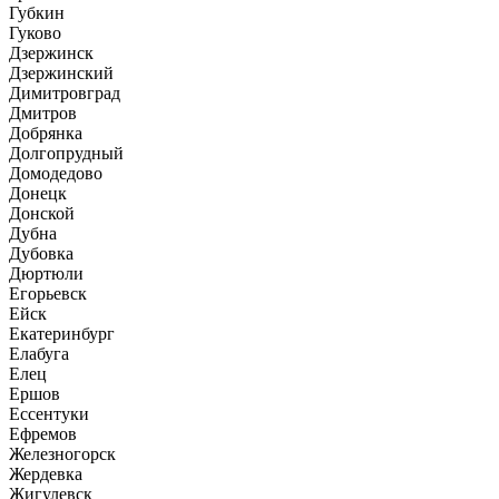
Губкин
Гуково
Дзержинск
Дзержинский
Димитровград
Дмитров
Добрянка
Долгопрудный
Домодедово
Донецк
Донской
Дубна
Дубовка
Дюртюли
Егорьевск
Ейск
Екатеринбург
Елабуга
Елец
Ершов
Ессентуки
Ефремов
Железногорск
Жердевка
Жигулевск