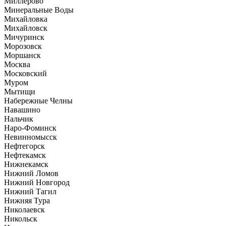
Миллерово
Минеральные Воды
Михайловка
Михайловск
Мичуринск
Морозовск
Моршанск
Москва
Московский
Муром
Мытищи
Набережные Челны
Навашино
Нальчик
Наро-Фоминск
Невинномысск
Нефтегорск
Нефтекамск
Нижнекамск
Нижний Ломов
Нижний Новгород
Нижний Тагил
Нижняя Тура
Николаевск
Никольск