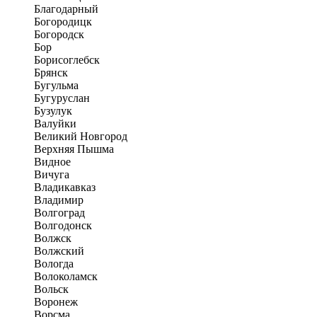
Благодарный
Богородицк
Богородск
Бор
Борисоглебск
Брянск
Бугульма
Бугуруслан
Бузулук
Валуйки
Великий Новгород
Верхняя Пышма
Видное
Вичуга
Владикавказ
Владимир
Волгоград
Волгодонск
Волжск
Волжский
Вологда
Волоколамск
Вольск
Воронеж
Ворсма