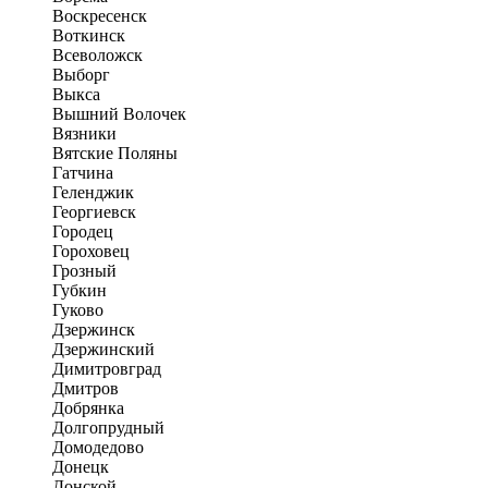
Воскресенск
Воткинск
Всеволожск
Выборг
Выкса
Вышний Волочек
Вязники
Вятские Поляны
Гатчина
Геленджик
Георгиевск
Городец
Гороховец
Грозный
Губкин
Гуково
Дзержинск
Дзержинский
Димитровград
Дмитров
Добрянка
Долгопрудный
Домодедово
Донецк
Донской