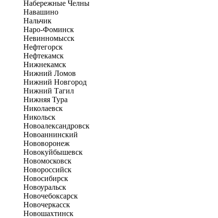
Набережные Челны
Навашино
Нальчик
Наро-Фоминск
Невинномысск
Нефтегорск
Нефтекамск
Нижнекамск
Нижний Ломов
Нижний Новгород
Нижний Тагил
Нижняя Тура
Николаевск
Никольск
Новоалександровск
Новоаннинский
Нововоронеж
Новокуйбышевск
Новомосковск
Новороссийск
Новосибирск
Новоуральск
Новочебоксарск
Новочеркасск
Новошахтинск