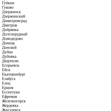
Губкин
Гуково
Дзержинск
Дзержинский
Димитровград
Дмитров
Добрянка
Долгопрудный
Домодедово
Донецк
Донской
Дубна
Дубовка
Дюртюли
Егорьевск
Ейск
Екатеринбург
Елабуга
Елец
Ершов
Ессентуки
Ефремов
Железногорск
Жердевка
Жигулевск