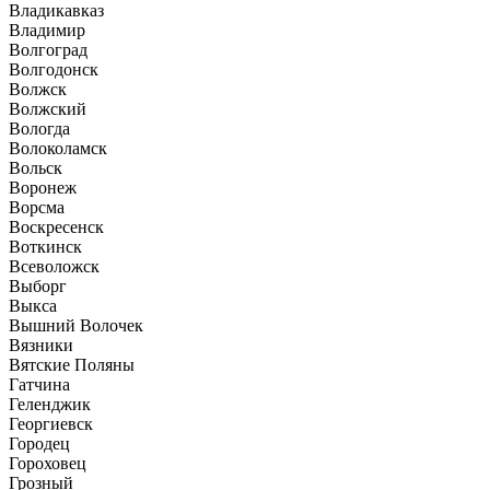
Владикавказ
Владимир
Волгоград
Волгодонск
Волжск
Волжский
Вологда
Волоколамск
Вольск
Воронеж
Ворсма
Воскресенск
Воткинск
Всеволожск
Выборг
Выкса
Вышний Волочек
Вязники
Вятские Поляны
Гатчина
Геленджик
Георгиевск
Городец
Гороховец
Грозный