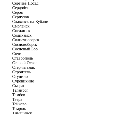
Сергиев Посад
Сердобск
Серов
Серпухов
Славянск-на-Кубани
Смоленск
Снежинск
Соликамск
Солнечногорск
Сосновоборск
Сосновый Бор
Сочи
Ставрополь
Старый Оскол
Стерлитамак
Строитель
Ступино
Суровикино
Сызрань
Таганрог
Тамбов
Тверь
Тейково
Темрюк
Тимашевск