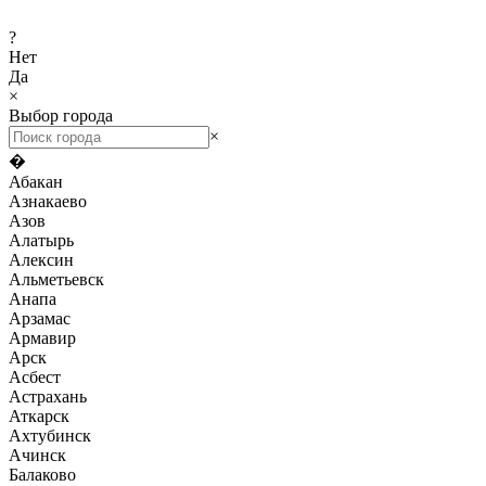
?
Нет
Да
×
Выбор города
×
�
Абакан
Азнакаево
Азов
Алатырь
Алексин
Альметьевск
Анапа
Арзамас
Армавир
Арск
Асбест
Астрахань
Аткарск
Ахтубинск
Ачинск
Балаково