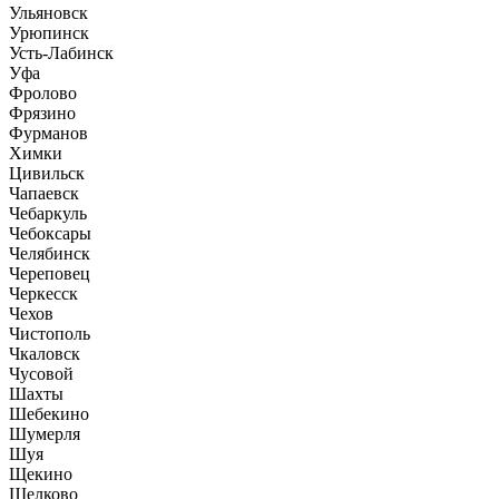
Ульяновск
Урюпинск
Усть-Лабинск
Уфа
Фролово
Фрязино
Фурманов
Химки
Цивильск
Чапаевск
Чебаркуль
Чебоксары
Челябинск
Череповец
Черкесск
Чехов
Чистополь
Чкаловск
Чусовой
Шахты
Шебекино
Шумерля
Шуя
Щекино
Щелково