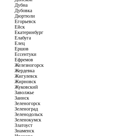
Дубна
Дубовка
Дюртюли
Егорьевск
Ейск
Екатеринбург
Елабуга
Елец
Ершов
Ессентуки
Ефремов
Железногорск
Жердевка
Жигулевск
Жирновск
Жуковский
Заволжье
Заинск
Зеленогорск
Зеленоград
Зеленодольск
Зеленокумск
Златоуст
Знаменск