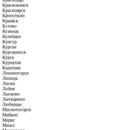
Краснокамск
Красноярск
Кропоткин
Крымск
Кстово
Кузнецк
Кулебаки
Кунгур
Курган
Курганинск
Курск
Курчатов
Кыштым
Лениногорск
Липецк
Лиски
Лобня
Лысково
Лыткарино
Люберцы
Магнитогорск
Майкоп
Маркс
Миасс