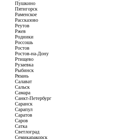
Пушкино
Пятигорск
Раменское
Рассказово
Реутов
Ржев
Родники
Россошь
Ростов
Ростов-на-Дону
Ртищево
Рузаевка
Рыбинск
Рязань
Салават
Сальск
Самара
Санкт-Петербург
Саранск
Сарапул
Саратов
Саров
Сатка
Светлоград
Семикаракорск