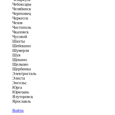
Чебоксары
Челябинск
Череповец
Черкесск
Чехов
Чистополь
Чкаловск
Чусовой
Шахты
Шебекино
Шумерля
Шуя
Щекино
Щелково
Щербинка
Электросталь
Элиста
Энгельс
Юрга
Юрюзань
Ялуторовск
Ярославль
Войти