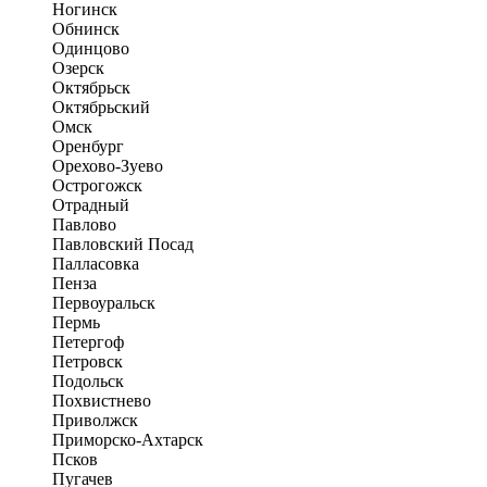
Ногинск
Обнинск
Одинцово
Озерск
Октябрьск
Октябрьский
Омск
Оренбург
Орехово-Зуево
Острогожск
Отрадный
Павлово
Павловский Посад
Палласовка
Пенза
Первоуральск
Пермь
Петергоф
Петровск
Подольск
Похвистнево
Приволжск
Приморско-Ахтарск
Псков
Пугачев