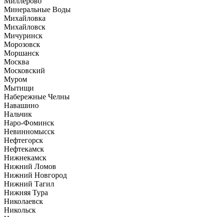
Миллерово
Минеральные Воды
Михайловка
Михайловск
Мичуринск
Морозовск
Моршанск
Москва
Московский
Муром
Мытищи
Набережные Челны
Навашино
Нальчик
Наро-Фоминск
Невинномысск
Нефтегорск
Нефтекамск
Нижнекамск
Нижний Ломов
Нижний Новгород
Нижний Тагил
Нижняя Тура
Николаевск
Никольск