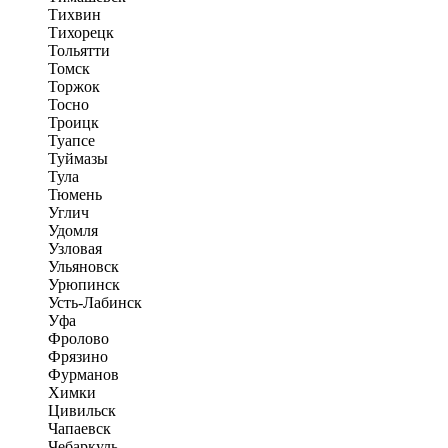
Тихвин
Тихорецк
Тольятти
Томск
Торжок
Тосно
Троицк
Туапсе
Туймазы
Тула
Тюмень
Углич
Удомля
Узловая
Ульяновск
Урюпинск
Усть-Лабинск
Уфа
Фролово
Фрязино
Фурманов
Химки
Цивильск
Чапаевск
Чебаркуль