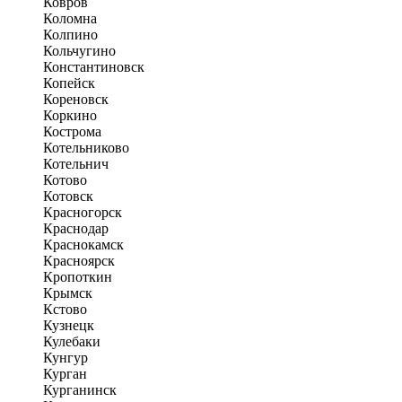
Ковров
Коломна
Колпино
Кольчугино
Константиновск
Копейск
Кореновск
Коркино
Кострома
Котельниково
Котельнич
Котово
Котовск
Красногорск
Краснодар
Краснокамск
Красноярск
Кропоткин
Крымск
Кстово
Кузнецк
Кулебаки
Кунгур
Курган
Курганинск