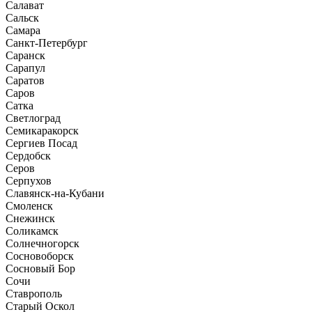
Салават
Сальск
Самара
Санкт-Петербург
Саранск
Сарапул
Саратов
Саров
Сатка
Светлоград
Семикаракорск
Сергиев Посад
Сердобск
Серов
Серпухов
Славянск-на-Кубани
Смоленск
Снежинск
Соликамск
Солнечногорск
Сосновоборск
Сосновый Бор
Сочи
Ставрополь
Старый Оскол