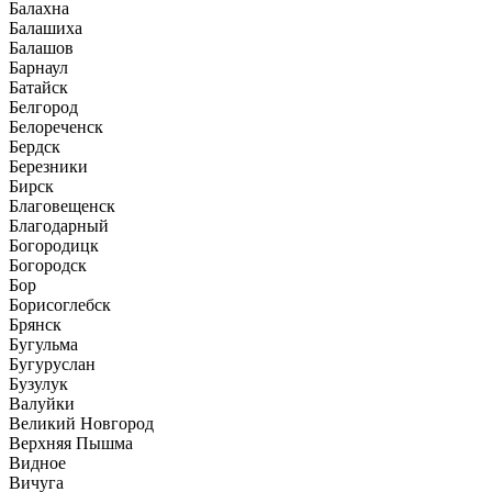
Балахна
Балашиха
Балашов
Барнаул
Батайск
Белгород
Белореченск
Бердск
Березники
Бирск
Благовещенск
Благодарный
Богородицк
Богородск
Бор
Борисоглебск
Брянск
Бугульма
Бугуруслан
Бузулук
Валуйки
Великий Новгород
Верхняя Пышма
Видное
Вичуга