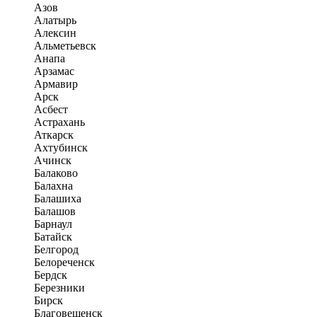
Азов
Алатырь
Алексин
Альметьевск
Анапа
Арзамас
Армавир
Арск
Асбест
Астрахань
Аткарск
Ахтубинск
Ачинск
Балаково
Балахна
Балашиха
Балашов
Барнаул
Батайск
Белгород
Белореченск
Бердск
Березники
Бирск
Благовещенск