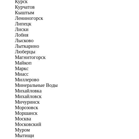
Курск
Курчатов
Кыштым
Лениногорск
Липецк
Лиски
Лобня
Лысково
Лыткарино
Люберцы
Магнитогорск
Майкоп
Маркс
Миасс
Миллерово
Минеральные Воды
Михайловка
Михайловск
Мичуринск
Морозовск
Моршанск
Москва
Московский
Муром
Мытищи