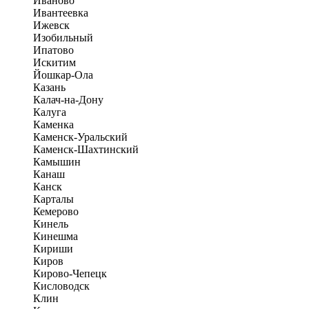
Иваново
Ивантеевка
Ижевск
Изобильный
Ипатово
Искитим
Йошкар-Ола
Казань
Калач-на-Дону
Калуга
Каменка
Каменск-Уральский
Каменск-Шахтинский
Камышин
Канаш
Канск
Карталы
Кемерово
Кинель
Кинешма
Кириши
Киров
Кирово-Чепецк
Кисловодск
Клин