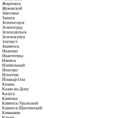
Жирновск
Жуковский
Заволжье
Заинск
Зеленогорск
Зеленоград
Зеленодольск
Зеленокумск
Златоуст
Знаменск
Иваново
Ивантеевка
Ижевск
Изобильный
Ипатово
Искитим
Йошкар-Ола
Казань
Калач-на-Дону
Калуга
Каменка
Каменск-Уральский
Каменск-Шахтинский
Камышин
Канаш