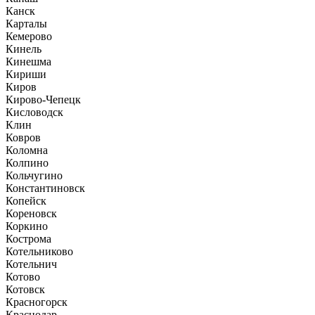
Канск
Карталы
Кемерово
Кинель
Кинешма
Кириши
Киров
Кирово-Чепецк
Кисловодск
Клин
Ковров
Коломна
Колпино
Кольчугино
Константиновск
Копейск
Кореновск
Коркино
Кострома
Котельниково
Котельнич
Котово
Котовск
Красногорск
Краснодар