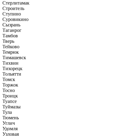
Стерлитамак
Строитель
Ступино
Суровикино
Сызрань
Таганрог
Тамбов
Тверь
Тейково
Темрюк
Тимашевск
Тихвин
Тихорецк
Тольятти
Томск
Торжок
Тосно
Троицк
Туапсе
Туймазы
Тула
Тюмень
Углич
Удомля
Узловая