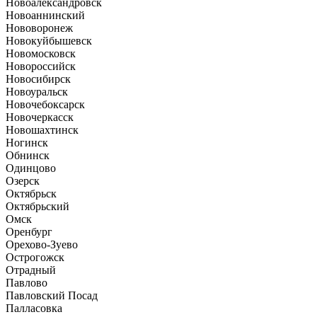
Новоалександровск
Новоаннинский
Нововоронеж
Новокуйбышевск
Новомосковск
Новороссийск
Новосибирск
Новоуральск
Новочебоксарск
Новочеркасск
Новошахтинск
Ногинск
Обнинск
Одинцово
Озерск
Октябрьск
Октябрьский
Омск
Оренбург
Орехово-Зуево
Острогожск
Отрадный
Павлово
Павловский Посад
Палласовка