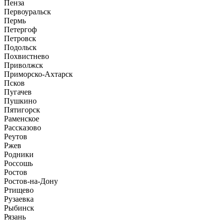
Пенза
Первоуральск
Пермь
Петергоф
Петровск
Подольск
Похвистнево
Приволжск
Приморско-Ахтарск
Псков
Пугачев
Пушкино
Пятигорск
Раменское
Рассказово
Реутов
Ржев
Родники
Россошь
Ростов
Ростов-на-Дону
Ртищево
Рузаевка
Рыбинск
Рязань