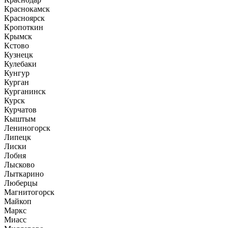
Краснокамск
Красноярск
Кропоткин
Крымск
Кстово
Кузнецк
Кулебаки
Кунгур
Курган
Курганинск
Курск
Курчатов
Кыштым
Лениногорск
Липецк
Лиски
Лобня
Лысково
Лыткарино
Люберцы
Магнитогорск
Майкоп
Маркс
Миасс