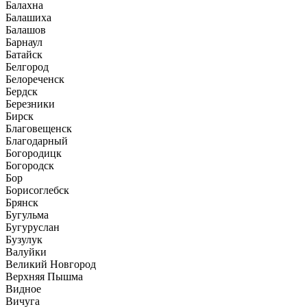
Балахна
Балашиха
Балашов
Барнаул
Батайск
Белгород
Белореченск
Бердск
Березники
Бирск
Благовещенск
Благодарный
Богородицк
Богородск
Бор
Борисоглебск
Брянск
Бугульма
Бугуруслан
Бузулук
Валуйки
Великий Новгород
Верхняя Пышма
Видное
Вичуга