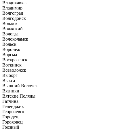
Владикавказ
Владимир
Волгоград
Волгодонск
Волжск
Волжский
Вологда
Волоколамск
Вольск
Воронеж
Ворсма
Воскресенск
Воткинск
Всеволожск
Выборг
Выкса
Вышний Волочек
Вязники
Вятские Поляны
Гатчина
Геленджик
Георгиевск
Городец
Гороховец
Грозный