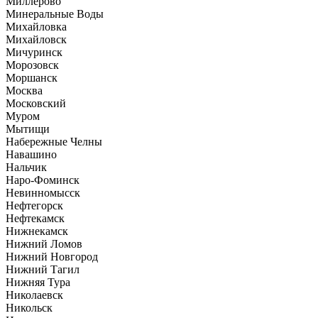
Миллерово
Минеральные Воды
Михайловка
Михайловск
Мичуринск
Морозовск
Моршанск
Москва
Московский
Муром
Мытищи
Набережные Челны
Навашино
Нальчик
Наро-Фоминск
Невинномысск
Нефтегорск
Нефтекамск
Нижнекамск
Нижний Ломов
Нижний Новгород
Нижний Тагил
Нижняя Тура
Николаевск
Никольск