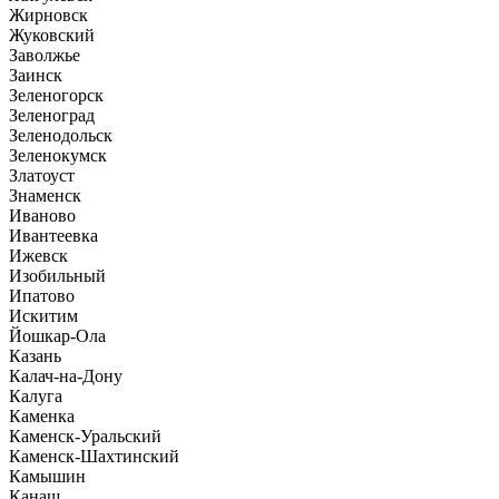
Жирновск
Жуковский
Заволжье
Заинск
Зеленогорск
Зеленоград
Зеленодольск
Зеленокумск
Златоуст
Знаменск
Иваново
Ивантеевка
Ижевск
Изобильный
Ипатово
Искитим
Йошкар-Ола
Казань
Калач-на-Дону
Калуга
Каменка
Каменск-Уральский
Каменск-Шахтинский
Камышин
Канаш