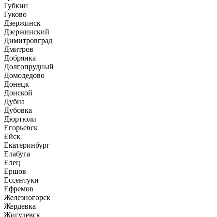
Губкин
Гуково
Дзержинск
Дзержинский
Димитровград
Дмитров
Добрянка
Долгопрудный
Домодедово
Донецк
Донской
Дубна
Дубовка
Дюртюли
Егорьевск
Ейск
Екатеринбург
Елабуга
Елец
Ершов
Ессентуки
Ефремов
Железногорск
Жердевка
Жигулевск