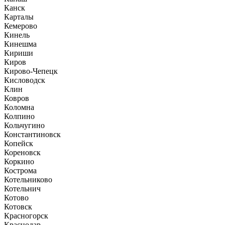
Канск
Карталы
Кемерово
Кинель
Кинешма
Кириши
Киров
Кирово-Чепецк
Кисловодск
Клин
Ковров
Коломна
Колпино
Кольчугино
Константиновск
Копейск
Кореновск
Коркино
Кострома
Котельниково
Котельнич
Котово
Котовск
Красногорск
Краснодар