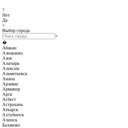
?
Нет
Да
×
Выбор города
×
�
Абакан
Азнакаево
Азов
Алатырь
Алексин
Альметьевск
Анапа
Арзамас
Армавир
Арск
Асбест
Астрахань
Аткарск
Ахтубинск
Ачинск
Балаково