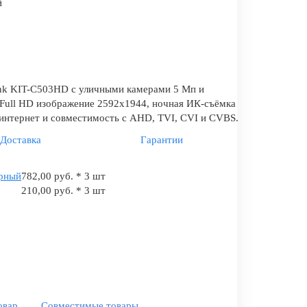
й
nk KIT-C503HD с уличными камерами 5 Мп и
Full HD изображение 2592x1944, ночная ИК-съёмка
 интернет и совместимость с AHD, TVI, CVI и CVBS.
Доставка
Гарантии
ерный
782,00 руб. * 3 шт
210,00 руб. * 3 шт
овар
Совместимые товары