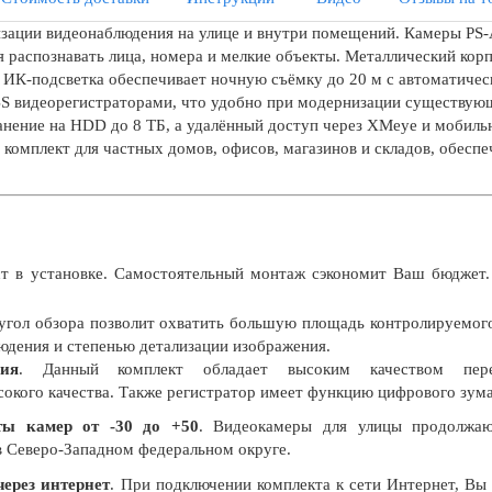
изации видеонаблюдения на улице и внутри помещений. Камеры P
 распознавать лица, номера и мелкие объекты. Металлический корп
я ИК-подсветка обеспечивает ночную съёмку до 20 м с автоматичес
BS видеорегистраторами, что удобно при модернизации существу
анение на HDD до 8 ТБ, а удалённый доступ через XMeye и мобиль
комплект для частных домов, офисов, магазинов и складов, обесп
т в установке. Самостоятельный монтаж сэкономит Ваш бюджет.
угол обзора позволит охватить большую площадь контролируемог
дения и степенью детализации изображения.
ия
. Данный комплект обладает высоким качеством пере
окого качества. Также регистратор имеет функцию цифрового зум
ты камер от -30 до +50
. Видеокамеры для улицы продолжаю
в Северо-Западном федеральном округе.
ерез интернет
. При подключении комплекта к сети Интернет, Вы