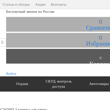
Статьи и обзоры
Акции
Контакты
Бесплатный звонок по России
0
Сравнен
0
Избранн
0
Корзин
Войти
СКУД, контроль
Охрана
Автотовары
доступа
-C503HD 3 камеры для улицы