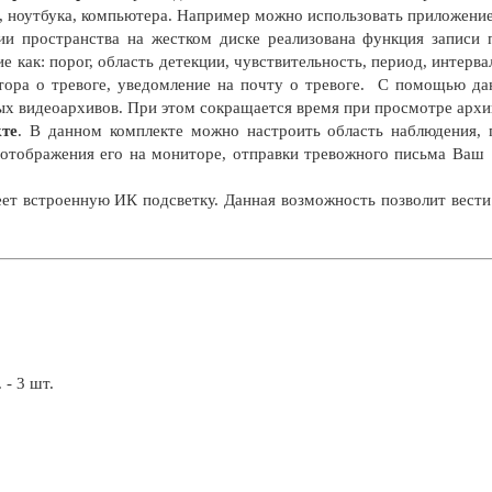
, ноутбука, компьютера. Например можно использовать приложени
и пространства на жестком диске реализована функция записи
ие как: порог, область детекции, чувствительность, период, интерва
тора о тревоге, уведомление на почту о тревоге. С помощью д
ых видеоархивов. При этом сокращается время при просмотре архи
кте
. В данном комплекте можно настроить область наблюдения, 
м отображения его на мониторе, отправки тревожного письма Ваш
ет встроенную ИК подсветку. Данная возможность позволит вести
 - 3 шт.