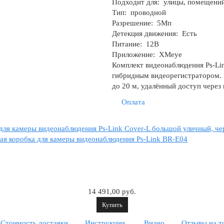
Подходит для:
улицы, помещени
Тип:
проводной
Разрешение:
5Мп
Детекция движения:
Есть
Питание:
12В
Приложение:
XMeye
Комплект видеонаблюдения Ps-Li
гибридным видеорегистратором. 
до 20 м, удалённый доступ через
Оплата
для камеры видеонаблюдения Ps-Link Cover-L большой уличный, ч
я коробка для камеры видеонаблюдения Ps-Link BR-E04
14 491,00 руб.
Купить
Стоимость доставки
Инструкции
Видео
Отзывы на т