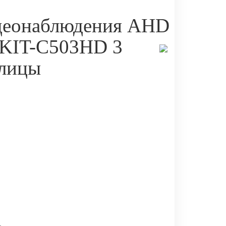
деонаблюдения AHD
 KIT-C503HD 3
улицы