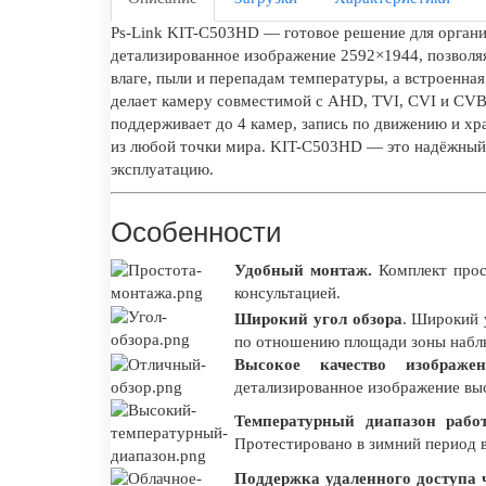
Ps-Link KIT-C503HD — готовое решение для орган
детализированное изображение 2592×1944, позволяя
влаге, пыли и перепадам температуры, а встроенна
делает камеру совместимой с AHD, TVI, CVI и CV
поддерживает до 4 камер, запись по движению и хр
из любой точки мира. KIT-C503HD — это надёжный 
эксплуатацию.
Особенности
Удобный монтаж.
Комплект прос
консультацией.
Широкий угол обзора
. Широкий 
по отношению площади зоны наблю
Высокое качество изображен
детализированное изображение выс
Температурный диапазон рабо
Протестировано в зимний период 
Поддержка удаленного доступа ч