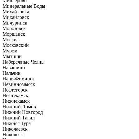
Миллерово
Минеральные Воды
Михайловка
Михайловск
Мичуринск
Морозовск
Моршанск
Москва
Московский
Муром
Мытищи
Набережные Челны
Навашино
Нальчик
Наро-Фоминск
Невинномысск
Нефтегорск
Нефтекамск
Нижнекамск
Нижний Ломов
Нижний Новгород
Нижний Тагил
Нижняя Тура
Николаевск
Никольск