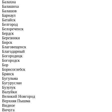
Балахна
Балашиха
Балашов
Барнаул
Батайск
Белгород
Белореченск
Бердск
Березники
Бирск
Благовещенск
Благодарный
Богородицк
Богородск
Бор
Борисоглебск
Брянск
Бугульма
Бугуруслан
Бузулук
Валуйки
Великий Новгород
Верхняя Пышма
Видное
Вичуга