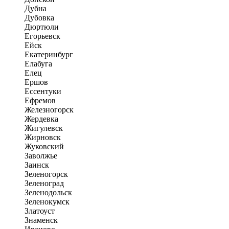
Дубна
Дубовка
Дюртюли
Егорьевск
Ейск
Екатеринбург
Елабуга
Елец
Ершов
Ессентуки
Ефремов
Железногорск
Жердевка
Жигулевск
Жирновск
Жуковский
Заволжье
Заинск
Зеленогорск
Зеленоград
Зеленодольск
Зеленокумск
Златоуст
Знаменск