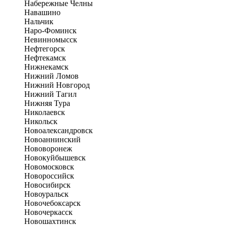
Набережные Челны
Навашино
Нальчик
Наро-Фоминск
Невинномысск
Нефтегорск
Нефтекамск
Нижнекамск
Нижний Ломов
Нижний Новгород
Нижний Тагил
Нижняя Тура
Николаевск
Никольск
Новоалександровск
Новоаннинский
Нововоронеж
Новокуйбышевск
Новомосковск
Новороссийск
Новосибирск
Новоуральск
Новочебоксарск
Новочеркасск
Новошахтинск