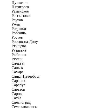
Пушкино
Пятигорск
Раменское
Рассказово
Реутов
Ржев
Родники
Россошь
Ростов
Ростов-на-Дону
Ртищево
Рузаевка
Рыбинск
Рязань
Салават
Сальск
Самара
Санкт-Петербург
Саранск
Сарапул
Саратов
Саров
Сатка
Светлоград
Семикаракорск