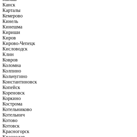
Канск
Карталы
Кемерово
Кинель
Кинешма
Кириши
Киров
Кирово-Чепецк
Кисловодск
Клин
Ковров
Коломна
Колпино
Кольчугино
Константиновск
Копейск
Кореновск
Коркино
Кострома
Котельниково
Котельнич
Котово
Котовск
Красногорск
Краснодар