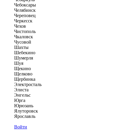
Чебоксары
Челябинск
Череповец
Черкесск
Чехов
Чистополь
Чкаловск
Чусовой
Шахты
Шебекино
Шумерля
Шуя
Щекино
Щелково
Щербинка
Электросталь
Элиста
Энгельс
Юрга
Юрюзань
Ялуторовск
Ярославль
Войти