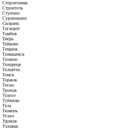
Стерлитамак
Строитель
Ступино
Суровикино
Сызрань
Таганрог
Тамбов
Тверь
Тейково
Темрюк
Тимашевск
Тихвин
Тихорецк
Тольятти
Томск
Торжок
Тосно
Троицк
Туапсе
Туймазы
Тула
Тюмень
Углич
Удомля
Узловая