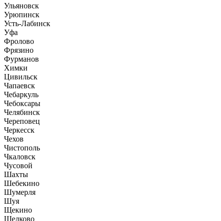
Ульяновск
Урюпинск
Усть-Лабинск
Уфа
Фролово
Фрязино
Фурманов
Химки
Цивильск
Чапаевск
Чебаркуль
Чебоксары
Челябинск
Череповец
Черкесск
Чехов
Чистополь
Чкаловск
Чусовой
Шахты
Шебекино
Шумерля
Шуя
Щекино
Щелково