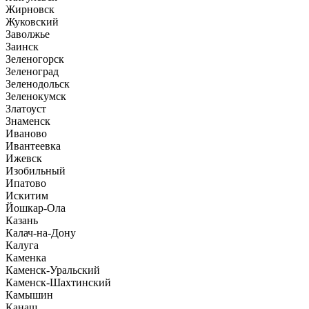
Жирновск
Жуковский
Заволжье
Заинск
Зеленогорск
Зеленоград
Зеленодольск
Зеленокумск
Златоуст
Знаменск
Иваново
Ивантеевка
Ижевск
Изобильный
Ипатово
Искитим
Йошкар-Ола
Казань
Калач-на-Дону
Калуга
Каменка
Каменск-Уральский
Каменск-Шахтинский
Камышин
Канаш