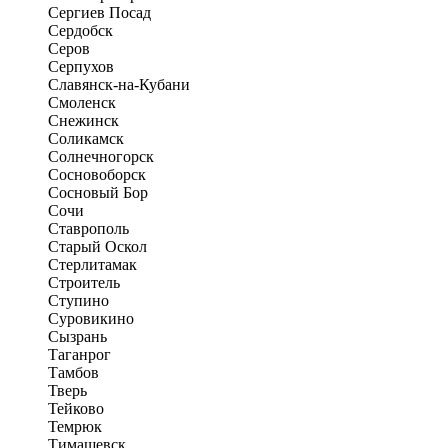
Сергиев Посад
Сердобск
Серов
Серпухов
Славянск-на-Кубани
Смоленск
Снежинск
Соликамск
Солнечногорск
Сосновоборск
Сосновый Бор
Сочи
Ставрополь
Старый Оскол
Стерлитамак
Строитель
Ступино
Суровикино
Сызрань
Таганрог
Тамбов
Тверь
Тейково
Темрюк
Тимашевск