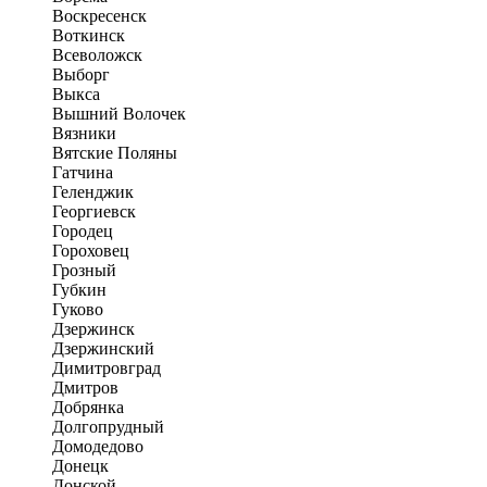
Воскресенск
Воткинск
Всеволожск
Выборг
Выкса
Вышний Волочек
Вязники
Вятские Поляны
Гатчина
Геленджик
Георгиевск
Городец
Гороховец
Грозный
Губкин
Гуково
Дзержинск
Дзержинский
Димитровград
Дмитров
Добрянка
Долгопрудный
Домодедово
Донецк
Донской