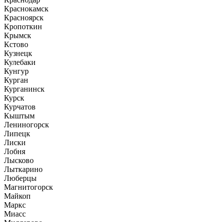
Краснокамск
Красноярск
Кропоткин
Крымск
Кстово
Кузнецк
Кулебаки
Кунгур
Курган
Курганинск
Курск
Курчатов
Кыштым
Лениногорск
Липецк
Лиски
Лобня
Лысково
Лыткарино
Люберцы
Магнитогорск
Майкоп
Маркс
Миасс