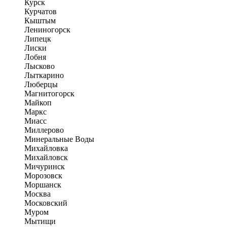
Курск
Курчатов
Кыштым
Лениногорск
Липецк
Лиски
Лобня
Лысково
Лыткарино
Люберцы
Магнитогорск
Майкоп
Маркс
Миасс
Миллерово
Минеральные Воды
Михайловка
Михайловск
Мичуринск
Морозовск
Моршанск
Москва
Московский
Муром
Мытищи