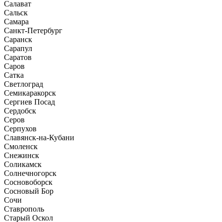
Салават
Сальск
Самара
Санкт-Петербург
Саранск
Сарапул
Саратов
Саров
Сатка
Светлоград
Семикаракорск
Сергиев Посад
Сердобск
Серов
Серпухов
Славянск-на-Кубани
Смоленск
Снежинск
Соликамск
Солнечногорск
Сосновоборск
Сосновый Бор
Сочи
Ставрополь
Старый Оскол