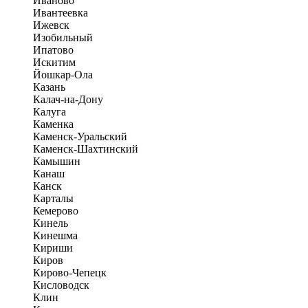
Иваново
Ивантеевка
Ижевск
Изобильный
Ипатово
Искитим
Йошкар-Ола
Казань
Калач-на-Дону
Калуга
Каменка
Каменск-Уральский
Каменск-Шахтинский
Камышин
Канаш
Канск
Карталы
Кемерово
Кинель
Кинешма
Кириши
Киров
Кирово-Чепецк
Кисловодск
Клин