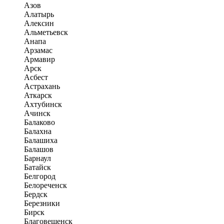
Азов
Алатырь
Алексин
Альметьевск
Анапа
Арзамас
Армавир
Арск
Асбест
Астрахань
Аткарск
Ахтубинск
Ачинск
Балаково
Балахна
Балашиха
Балашов
Барнаул
Батайск
Белгород
Белореченск
Бердск
Березники
Бирск
Благовещенск