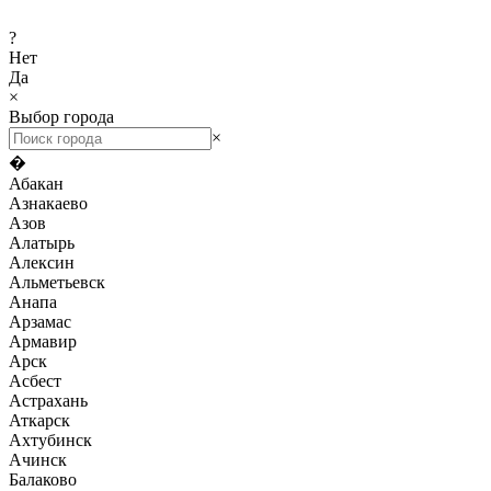
?
Нет
Да
×
Выбор города
×
�
Абакан
Азнакаево
Азов
Алатырь
Алексин
Альметьевск
Анапа
Арзамас
Армавир
Арск
Асбест
Астрахань
Аткарск
Ахтубинск
Ачинск
Балаково