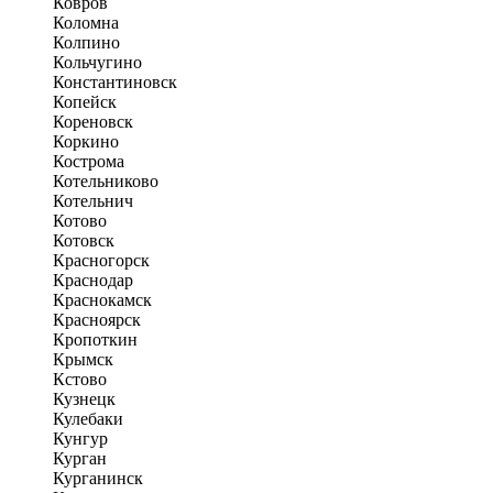
Ковров
Коломна
Колпино
Кольчугино
Константиновск
Копейск
Кореновск
Коркино
Кострома
Котельниково
Котельнич
Котово
Котовск
Красногорск
Краснодар
Краснокамск
Красноярск
Кропоткин
Крымск
Кстово
Кузнецк
Кулебаки
Кунгур
Курган
Курганинск