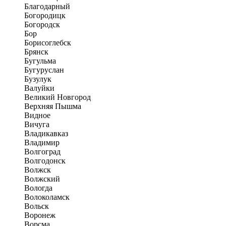
Благодарный
Богородицк
Богородск
Бор
Борисоглебск
Брянск
Бугульма
Бугуруслан
Бузулук
Валуйки
Великий Новгород
Верхняя Пышма
Видное
Вичуга
Владикавказ
Владимир
Волгоград
Волгодонск
Волжск
Волжский
Вологда
Волоколамск
Вольск
Воронеж
Ворсма