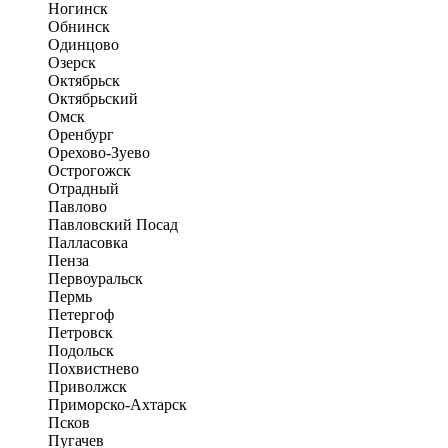
Ногинск
Обнинск
Одинцово
Озерск
Октябрьск
Октябрьский
Омск
Оренбург
Орехово-Зуево
Острогожск
Отрадный
Павлово
Павловский Посад
Палласовка
Пенза
Первоуральск
Пермь
Петергоф
Петровск
Подольск
Похвистнево
Приволжск
Приморско-Ахтарск
Псков
Пугачев