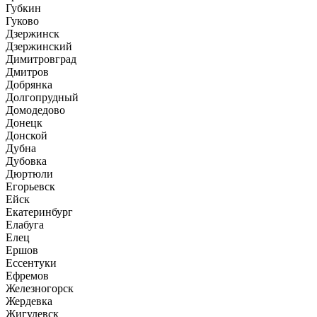
Губкин
Гуково
Дзержинск
Дзержинский
Димитровград
Дмитров
Добрянка
Долгопрудный
Домодедово
Донецк
Донской
Дубна
Дубовка
Дюртюли
Егорьевск
Ейск
Екатеринбург
Елабуга
Елец
Ершов
Ессентуки
Ефремов
Железногорск
Жердевка
Жигулевск