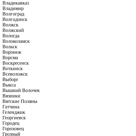
Владикавказ
Владимир
Волгоград
Волгодонск
Волжск
Волжский
Вологда
Волоколамск
Вольск
Воронеж
Ворсма
Воскресенск
Воткинск
Всеволожск
Выборг
Выкса
Вышний Волочек
Вязники
Вятские Поляны
Гатчина
Геленджик
Георгиевск
Городец
Гороховец
Грозный