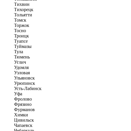
Тихвин
Тихорецк
Тольятти
Томск
Торжок
Тосно
Троицк
Туапсе
Туймазы
Тула
Тюмень
Углич
Удомля
Узловая
Ульяновск
Урюпинск
Усть-Лабинск
Уфа
Фролово
Фрязино
Фурманов
Химки
Цивильск
Чапаевск
Чебаркуль