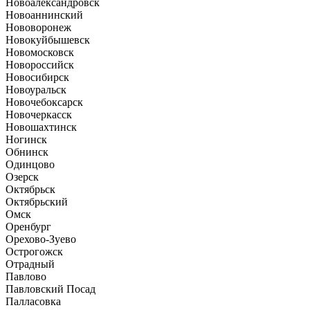
Новоалександровск
Новоаннинский
Нововоронеж
Новокуйбышевск
Новомосковск
Новороссийск
Новосибирск
Новоуральск
Новочебоксарск
Новочеркасск
Новошахтинск
Ногинск
Обнинск
Одинцово
Озерск
Октябрьск
Октябрьский
Омск
Оренбург
Орехово-Зуево
Острогожск
Отрадный
Павлово
Павловский Посад
Палласовка