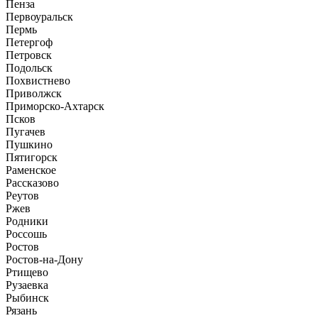
Пенза
Первоуральск
Пермь
Петергоф
Петровск
Подольск
Похвистнево
Приволжск
Приморско-Ахтарск
Псков
Пугачев
Пушкино
Пятигорск
Раменское
Рассказово
Реутов
Ржев
Родники
Россошь
Ростов
Ростов-на-Дону
Ртищево
Рузаевка
Рыбинск
Рязань