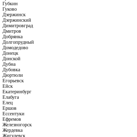
Губкин
Гуково
Дзержинск
Дзержинский
Димитровград
Дмитров
Добрянка
Долгопрудный
Домодедово
Донецк
Донской
Дубна
Дубовка
Дюртюли
Егорьевск
Ейск
Екатеринбург
Елабуга
Елец
Ершов
Ессентуки
Ефремов
Железногорск
Жердевка
Жигулевск