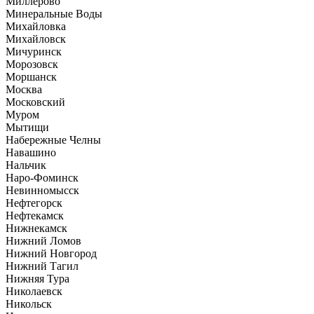
Миллерово
Минеральные Воды
Михайловка
Михайловск
Мичуринск
Морозовск
Моршанск
Москва
Московский
Муром
Мытищи
Набережные Челны
Навашино
Нальчик
Наро-Фоминск
Невинномысск
Нефтегорск
Нефтекамск
Нижнекамск
Нижний Ломов
Нижний Новгород
Нижний Тагил
Нижняя Тура
Николаевск
Никольск