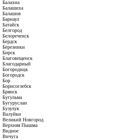
Балахна
Балашиха
Балашов
Барнаул
Батайск
Белгород
Белореченск
Бердск
Березники
Бирск
Благовещенск
Благодарный
Богородицк
Богородск
Бор
Борисоглебск
Брянск
Бугульма
Бугуруслан
Бузулук
Валуйки
Великий Новгород
Верхняя Пышма
Видное
Вичуга