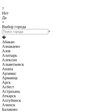
?
Нет
Да
×
Выбор города
×
�
Абакан
Азнакаево
Азов
Алатырь
Алексин
Альметьевск
Анапа
Арзамас
Армавир
Арск
Асбест
Астрахань
Аткарск
Ахтубинск
Ачинск
Балаково