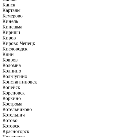
Канск
Карталы
Кемерово
Кинель
Кинешма
Кириши
Киров
Кирово-Чепецк
Кисловодск
Клин
Ковров
Коломна
Колпино
Кольчугино
Константиновск
Копейск
Кореновск
Коркино
Кострома
Котельниково
Котельнич
Котово
Котовск
Красногорск
Краснодар