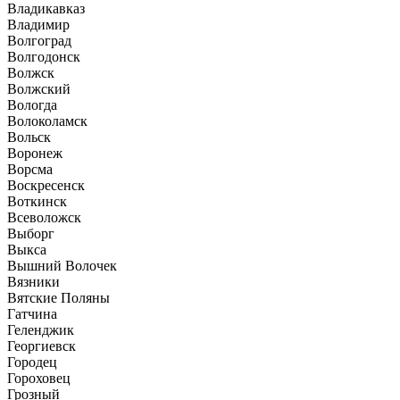
Владикавказ
Владимир
Волгоград
Волгодонск
Волжск
Волжский
Вологда
Волоколамск
Вольск
Воронеж
Ворсма
Воскресенск
Воткинск
Всеволожск
Выборг
Выкса
Вышний Волочек
Вязники
Вятские Поляны
Гатчина
Геленджик
Георгиевск
Городец
Гороховец
Грозный