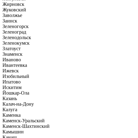
Жирновск
Жуковский
Заволжье
Заинск
Зеленогорск
Зеленоград
Зеленодольск
Зеленокумск
Златоуст
Знаменск
Иваново
Ивантеевка
Ижевск
Изобильный
Ипатово
Искитим
Йошкар-Ола
Казань
Калач-на-Дону
Калуга
Каменка
Каменск-Уральский
Каменск-Шахтинский
Камышин
Канаш