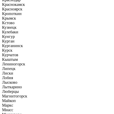
Краснокамск
Красноярск
Кропоткин
Крымск
Кстово
Кузнецк
Кулебаки
Кунгур
Курган
Курганинск
Курск
Курчатов
Кыштым
Лениногорск
Липецк
Лиски
Лобня
Лысково
Лыткарино
Люберцы
Магнитогорск
Майкоп
Маркс
Миасс