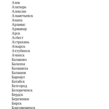
Азов
Алатырь
Алексин
Альметьевск
Анапа
Арзамас
Армавир
Арск
Асбест
Астрахань
Аткарск
Ахтубинск
Ачинск
Балаково
Балахна
Балашиха
Балашов
Барнаул
Батайск
Белгород
Белореченск
Бердск
Березники
Бирск
Благовещенск