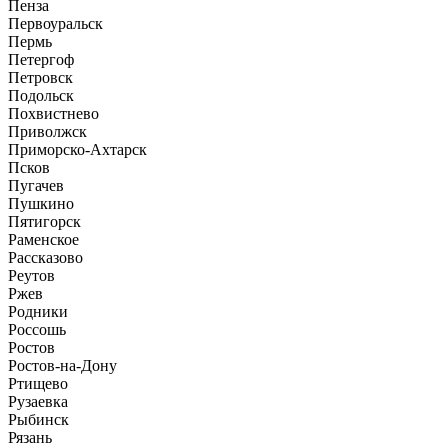
Пенза
Первоуральск
Пермь
Петергоф
Петровск
Подольск
Похвистнево
Приволжск
Приморско-Ахтарск
Псков
Пугачев
Пушкино
Пятигорск
Раменское
Рассказово
Реутов
Ржев
Родники
Россошь
Ростов
Ростов-на-Дону
Ртищево
Рузаевка
Рыбинск
Рязань