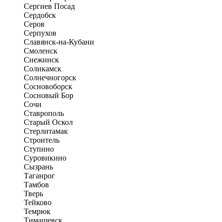
Сергиев Посад
Сердобск
Серов
Серпухов
Славянск-на-Кубани
Смоленск
Снежинск
Соликамск
Солнечногорск
Сосновоборск
Сосновый Бор
Сочи
Ставрополь
Старый Оскол
Стерлитамак
Строитель
Ступино
Суровикино
Сызрань
Таганрог
Тамбов
Тверь
Тейково
Темрюк
Тимашевск