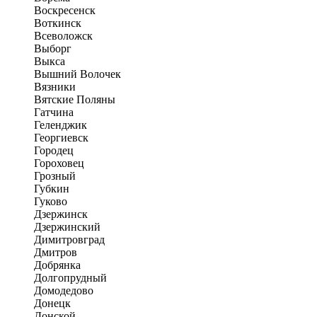
Воскресенск
Воткинск
Всеволожск
Выборг
Выкса
Вышний Волочек
Вязники
Вятские Поляны
Гатчина
Геленджик
Георгиевск
Городец
Гороховец
Грозный
Губкин
Гуково
Дзержинск
Дзержинский
Димитровград
Дмитров
Добрянка
Долгопрудный
Домодедово
Донецк
Донской