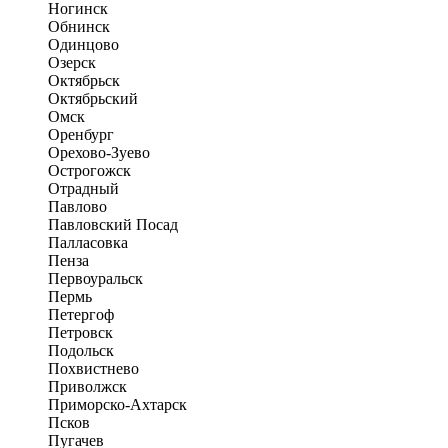
Ногинск
Обнинск
Одинцово
Озерск
Октябрьск
Октябрьский
Омск
Оренбург
Орехово-Зуево
Острогожск
Отрадный
Павлово
Павловский Посад
Палласовка
Пенза
Первоуральск
Пермь
Петергоф
Петровск
Подольск
Похвистнево
Приволжск
Приморско-Ахтарск
Псков
Пугачев