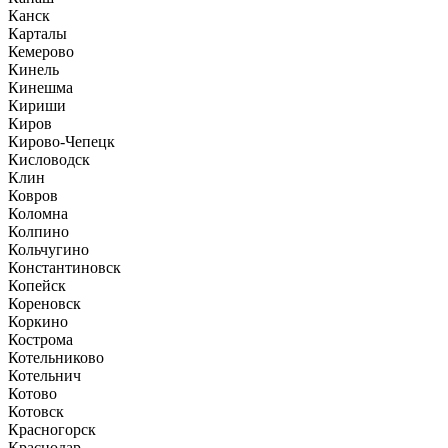
Канск
Карталы
Кемерово
Кинель
Кинешма
Кириши
Киров
Кирово-Чепецк
Кисловодск
Клин
Ковров
Коломна
Колпино
Кольчугино
Константиновск
Копейск
Кореновск
Коркино
Кострома
Котельниково
Котельнич
Котово
Котовск
Красногорск
Краснодар