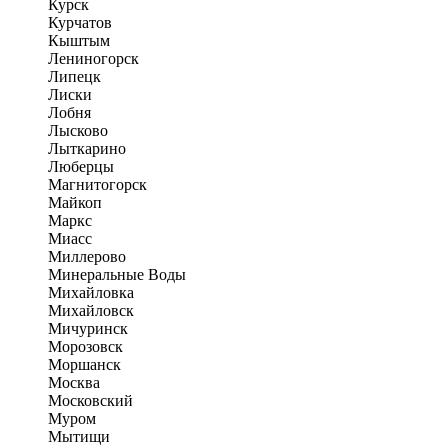
Курск
Курчатов
Кыштым
Лениногорск
Липецк
Лиски
Лобня
Лысково
Лыткарино
Люберцы
Магнитогорск
Майкоп
Маркс
Миасс
Миллерово
Минеральные Воды
Михайловка
Михайловск
Мичуринск
Морозовск
Моршанск
Москва
Московский
Муром
Мытищи