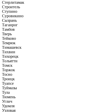
Стерлитамак
Строитель
Ступино
Суровикино
Сызрань
Таганрог
Тамбов
Тверь
Тейково
Темрюк
Тимашевск
Тихвин
Тихорецк
Тольятти
Томск
Торжок
Тосно
Троицк
Туапсе
Туймазы
Тула
Тюмень
Углич
Удомля
Узловая