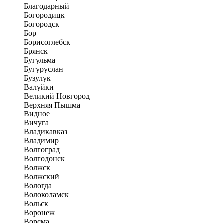
Благодарный
Богородицк
Богородск
Бор
Борисоглебск
Брянск
Бугульма
Бугуруслан
Бузулук
Валуйки
Великий Новгород
Верхняя Пышма
Видное
Вичуга
Владикавказ
Владимир
Волгоград
Волгодонск
Волжск
Волжский
Вологда
Волоколамск
Вольск
Воронеж
Ворсма