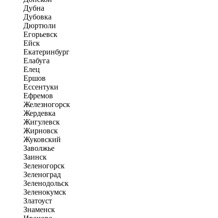
Дубна
Дубовка
Дюртюли
Егорьевск
Ейск
Екатеринбург
Елабуга
Елец
Ершов
Ессентуки
Ефремов
Железногорск
Жердевка
Жигулевск
Жирновск
Жуковский
Заволжье
Заинск
Зеленогорск
Зеленоград
Зеленодольск
Зеленокумск
Златоуст
Знаменск