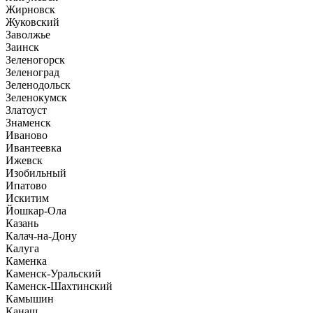
Жирновск
Жуковский
Заволжье
Заинск
Зеленогорск
Зеленоград
Зеленодольск
Зеленокумск
Златоуст
Знаменск
Иваново
Ивантеевка
Ижевск
Изобильный
Ипатово
Искитим
Йошкар-Ола
Казань
Калач-на-Дону
Калуга
Каменка
Каменск-Уральский
Каменск-Шахтинский
Камышин
Канаш