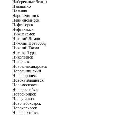
Набережные Челны
Навашино
Нальчик
Наро-Фоминск
Невинномысск
Нефтегорск
Нефтекамск
Нижнекамск
Нижний Ломов
Нижний Новгород
Нижний Тагил
Нижняя Тура
Николаевск
Никольск
Новоалександровск
Новоаннинский
Нововоронеж
Новокуйбышевск
Новомосковск
Новороссийск
Новосибирск
Новоуральск
Новочебоксарск
Новочеркасск
Новошахтинск