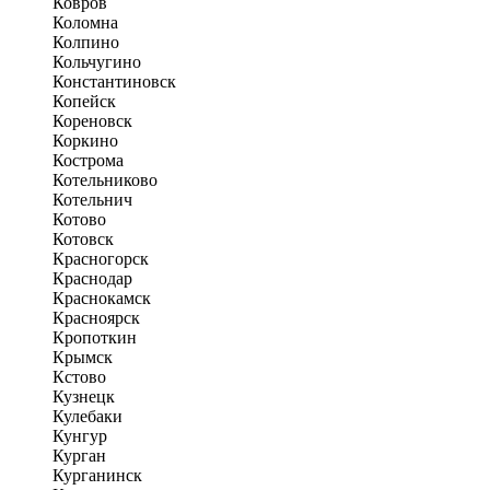
Ковров
Коломна
Колпино
Кольчугино
Константиновск
Копейск
Кореновск
Коркино
Кострома
Котельниково
Котельнич
Котово
Котовск
Красногорск
Краснодар
Краснокамск
Красноярск
Кропоткин
Крымск
Кстово
Кузнецк
Кулебаки
Кунгур
Курган
Курганинск