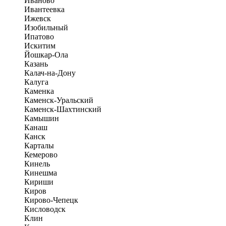
Иваново
Ивантеевка
Ижевск
Изобильный
Ипатово
Искитим
Йошкар-Ола
Казань
Калач-на-Дону
Калуга
Каменка
Каменск-Уральский
Каменск-Шахтинский
Камышин
Канаш
Канск
Карталы
Кемерово
Кинель
Кинешма
Кириши
Киров
Кирово-Чепецк
Кисловодск
Клин