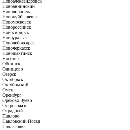
Новоалександровск
Новоаннинский
Нововоронеж
Новокуйбышевск
Новомосковск
Новороссийск
Новосибирск
Новоуральск
Новочебоксарск
Новочеркасск
Новошахтинск
Ногинск
Обнинск
Одинцово
Озерск
Октябрьск
Октябрьский
Омск
Оренбург
Орехово-Зуево
Острогожск
Отрадный
Павлово
Павловский Посад
Палласовка