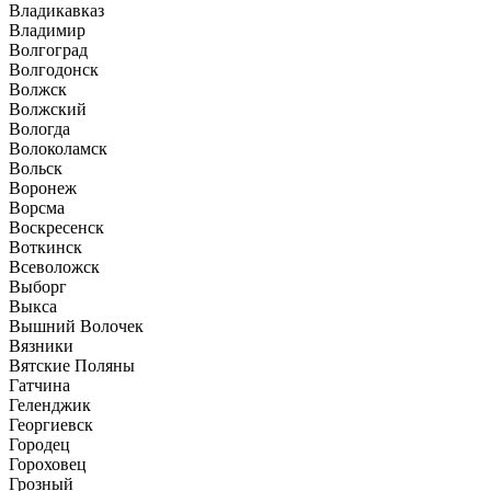
Владикавказ
Владимир
Волгоград
Волгодонск
Волжск
Волжский
Вологда
Волоколамск
Вольск
Воронеж
Ворсма
Воскресенск
Воткинск
Всеволожск
Выборг
Выкса
Вышний Волочек
Вязники
Вятские Поляны
Гатчина
Геленджик
Георгиевск
Городец
Гороховец
Грозный