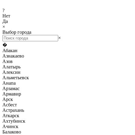
?
Нет
Да
×
Выбор города
×
�
Абакан
Азнакаево
Азов
Алатырь
Алексин
Альметьевск
Анапа
Арзамас
Армавир
Арск
Асбест
Астрахань
Аткарск
Ахтубинск
Ачинск
Балаково