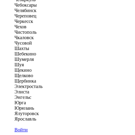
Чебоксары
Челябинск
Череповец
Черкесск
Чехов
Чистополь
Чкаловск
Чусовой
Шахты
Шебекино
Шумерля
Шуя
Щекино
Щелково
Щербинка
Электросталь
Элиста
Энгельс
Юрга
Юрюзань
Ялуторовск
Ярославль
Войти