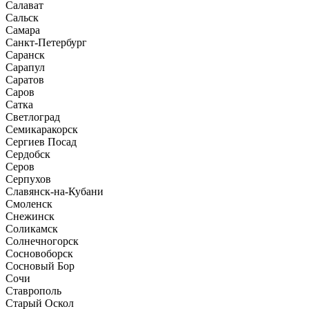
Салават
Сальск
Самара
Санкт-Петербург
Саранск
Сарапул
Саратов
Саров
Сатка
Светлоград
Семикаракорск
Сергиев Посад
Сердобск
Серов
Серпухов
Славянск-на-Кубани
Смоленск
Снежинск
Соликамск
Солнечногорск
Сосновоборск
Сосновый Бор
Сочи
Ставрополь
Старый Оскол