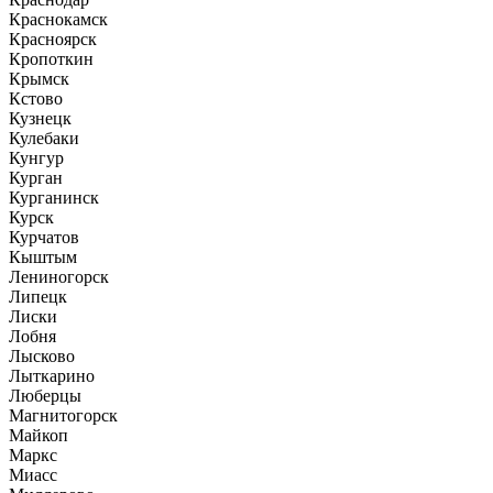
Краснокамск
Красноярск
Кропоткин
Крымск
Кстово
Кузнецк
Кулебаки
Кунгур
Курган
Курганинск
Курск
Курчатов
Кыштым
Лениногорск
Липецк
Лиски
Лобня
Лысково
Лыткарино
Люберцы
Магнитогорск
Майкоп
Маркс
Миасс