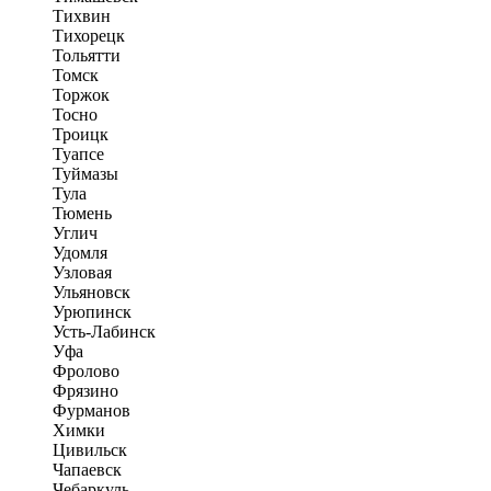
Тихвин
Тихорецк
Тольятти
Томск
Торжок
Тосно
Троицк
Туапсе
Туймазы
Тула
Тюмень
Углич
Удомля
Узловая
Ульяновск
Урюпинск
Усть-Лабинск
Уфа
Фролово
Фрязино
Фурманов
Химки
Цивильск
Чапаевск
Чебаркуль