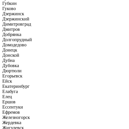
Губкин
Гуково
Дзержинск
Дзержинский
Димитровград
Дмитров
Добрянка
Долгопрудный
Домодедово
Донецк
Донской
Дубна
Дубовка
Дюртюли
Егорьевск
Ейск
Екатеринбург
Елабуга
Елец
Ершов
Ессентуки
Ефремов
Железногорск
Жердевка
Жигулевск