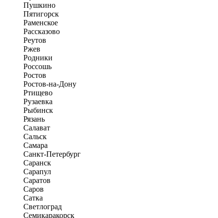
Пушкино
Пятигорск
Раменское
Рассказово
Реутов
Ржев
Родники
Россошь
Ростов
Ростов-на-Дону
Ртищево
Рузаевка
Рыбинск
Рязань
Салават
Сальск
Самара
Санкт-Петербург
Саранск
Сарапул
Саратов
Саров
Сатка
Светлоград
Семикаракорск