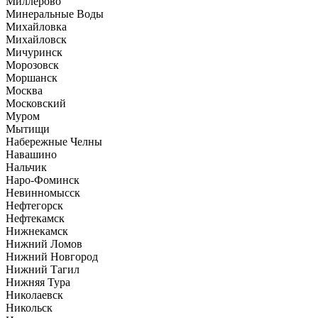
Миллерово
Минеральные Воды
Михайловка
Михайловск
Мичуринск
Морозовск
Моршанск
Москва
Московский
Муром
Мытищи
Набережные Челны
Навашино
Нальчик
Наро-Фоминск
Невинномысск
Нефтегорск
Нефтекамск
Нижнекамск
Нижний Ломов
Нижний Новгород
Нижний Тагил
Нижняя Тура
Николаевск
Никольск