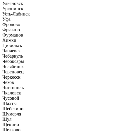
Ульяновск
Урюпинск
Усть-Лабинск
Уфа
Фролово
Фрязино
Фурманов
Химки
Цивильск
Чапаевск
Чебаркуль
Чебоксары
Челябинск
Череповец
Черкесск
Чехов
Чистополь
Чкаловск
Чусовой
Шахты
Шебекино
Шумерля
Шуя
Щекино
Щелково