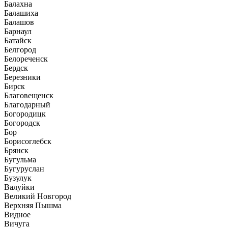
Балахна
Балашиха
Балашов
Барнаул
Батайск
Белгород
Белореченск
Бердск
Березники
Бирск
Благовещенск
Благодарный
Богородицк
Богородск
Бор
Борисоглебск
Брянск
Бугульма
Бугуруслан
Бузулук
Валуйки
Великий Новгород
Верхняя Пышма
Видное
Вичуга