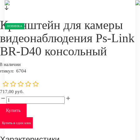
Кронштейн для камеры
НОВИНКА
видеонаблюдения Ps-Link
BR-D40 консольный
В наличии
ртикул:
6704
717,00 руб.
Купить
Купить в один клик
Характеристики