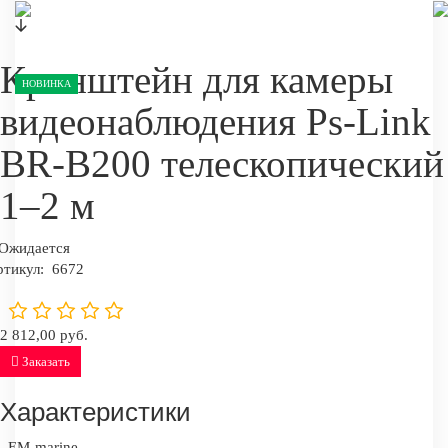
Кронштейн для камеры
НОВИНКА
видеонаблюдения Ps-Link
BR-B200 телескопический
1–2 м
Ожидается
ртикул:
6672
2 812,00 руб.
Заказать
Характеристики
EM-marine