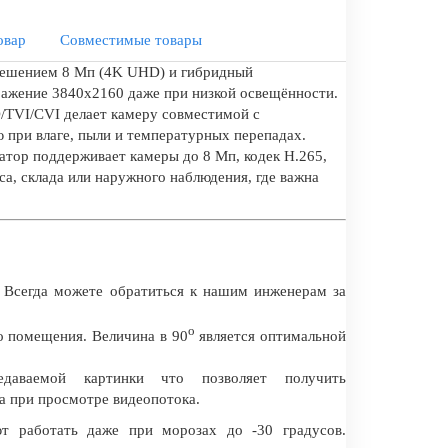
овар
Совместимые товары
решением 8 Мп (4K UHD) и гибридный
бражение 3840x2160 даже при низкой освещённости.
/TVI/CVI делает камеру совместимой с
 при влаге, пыли и температурных перепадах.
атор поддерживает камеры до 8 Мп, кодек H.265,
а, склада или наружного наблюдения, где важна
 Всегда можете обратиться к нашим инженерам за
о
о помещения. Величина в 90
является оптимальной
даваемой картинки что позволяет получить
а при просмотре видеопотока.
т работать даже при морозах до -30 градусов.