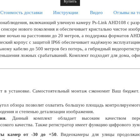
Купить
Стоимость доставки
Инструкции
Видео
Отзывы на т
еонаблюдения, включающий уличную камеру Ps-Link AHD108 с раз
а сенсоре нового поколения и обеспечивает кристально чистое изо
ние ночью на расстоянии до 20 метров, а поддержка форматов AHD
еский корпус с защитой IP66 обеспечивает надёжную эксплуатацию
ьному кабелю до 500 метров без потерь, а гибридный видеорегистр
еньшения ложных срабатываний. Комплект подходит для дома, офис
т в установке. Самостоятельный монтаж сэкономит Ваш бюджет.
угол обзора позволит охватить большую площадь контролируемог
дения и степенью детализации изображения.
ия
. Данный комплект обладает высоким качеством пере
сокого качества. Также регистратор имеет функцию цифрового зум
ты камер от -30 до +50
. Видеокамеры для улицы продолжаю