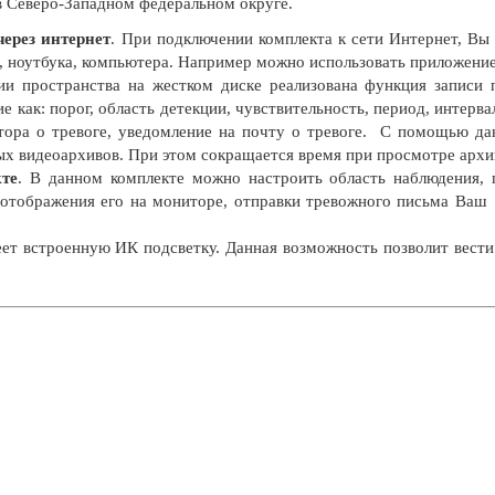
в Северо-Западном федеральном округе.
ерез интернет
. При подключении комплекта к сети Интернет, Вы
, ноутбука, компьютера. Например можно использовать приложени
и пространства на жестком диске реализована функция записи
ие как: порог, область детекции, чувствительность, период, интерва
тора о тревоге, уведомление на почту о тревоге. С помощью д
ых видеоархивов. При этом сокращается время при просмотре архи
кте
. В данном комплекте можно настроить область наблюдения, 
м отображения его на мониторе, отправки тревожного письма Ваш
ет встроенную ИК подсветку. Данная возможность позволит вести