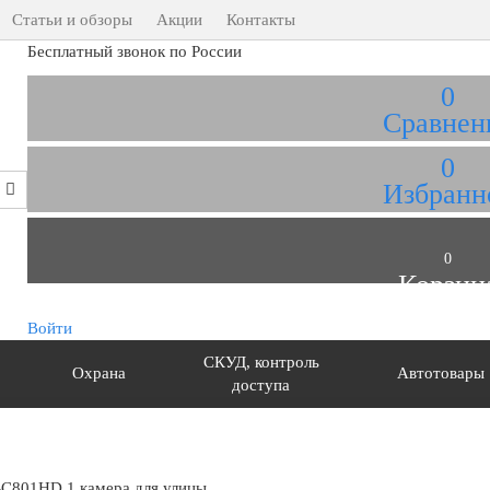
Статьи и обзоры
Акции
Контакты
Бесплатный звонок по России
0
Сравнен
0
Избранн
0
Корзин
Войти
СКУД, контроль
Охрана
Автотовары
доступа
-C801HD 1 камера для улицы