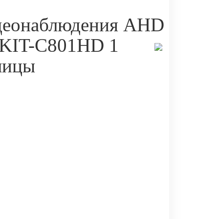
деонаблюдения AHD
 KIT-C801HD 1
лицы