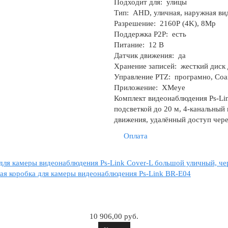
Подходит для:
улицы
Тип:
AHD, уличная, наружная вид
Разрешение:
2160Р (4K), 8Mp
Поддержка P2P:
есть
Питание:
12 В
Датчик движения:
да
Хранение записей:
жесткий диск 
Управление PTZ:
програмно, Coa
Приложение:
XMeye
Комплект видеонаблюдения Ps-Li
подсветкой до 20 м, 4-канальный
движения, удалённый доступ чер
Оплата
для камеры видеонаблюдения Ps-Link Cover-L большой уличный, ч
я коробка для камеры видеонаблюдения Ps-Link BR-E04
10 906,00 руб.