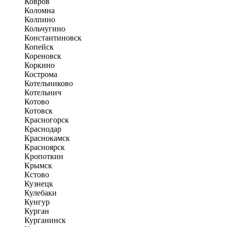
Ковров
Коломна
Колпино
Кольчугино
Константиновск
Копейск
Кореновск
Коркино
Кострома
Котельниково
Котельнич
Котово
Котовск
Красногорск
Краснодар
Краснокамск
Красноярск
Кропоткин
Крымск
Кстово
Кузнецк
Кулебаки
Кунгур
Курган
Курганинск