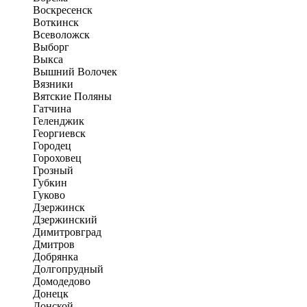
Воскресенск
Воткинск
Всеволожск
Выборг
Выкса
Вышний Волочек
Вязники
Вятские Поляны
Гатчина
Геленджик
Георгиевск
Городец
Гороховец
Грозный
Губкин
Гуково
Дзержинск
Дзержинский
Димитровград
Дмитров
Добрянка
Долгопрудный
Домодедово
Донецк
Донской