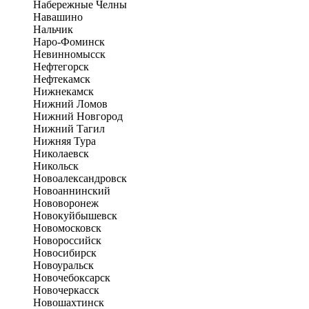
Набережные Челны
Навашино
Нальчик
Наро-Фоминск
Невинномысск
Нефтегорск
Нефтекамск
Нижнекамск
Нижний Ломов
Нижний Новгород
Нижний Тагил
Нижняя Тура
Николаевск
Никольск
Новоалександровск
Новоаннинский
Нововоронеж
Новокуйбышевск
Новомосковск
Новороссийск
Новосибирск
Новоуральск
Новочебоксарск
Новочеркасск
Новошахтинск