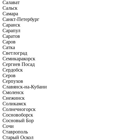
Салават
Сальск
Самара
Санкт-Петербург
Саранск
Сарапул
Саратов
Саров
Сатка
Светлоград
Семикаракорск
Сергиев Посад
Сердобск
Серов
Серпухов
Славянск-на-Кубани
Смоленск
Снежинск
Соликамск
Солнечногорск
Сосновоборск
Сосновый Бор
Сочи
Ставрополь
Старый Оскол