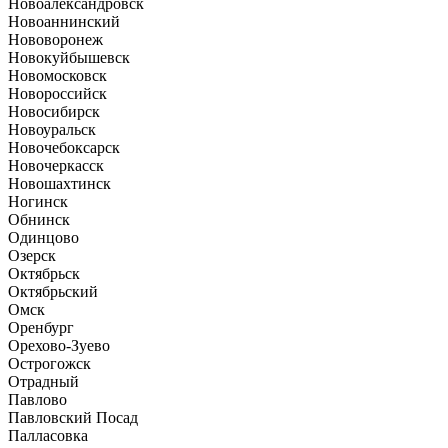
Новоалександровск
Новоаннинский
Нововоронеж
Новокуйбышевск
Новомосковск
Новороссийск
Новосибирск
Новоуральск
Новочебоксарск
Новочеркасск
Новошахтинск
Ногинск
Обнинск
Одинцово
Озерск
Октябрьск
Октябрьский
Омск
Оренбург
Орехово-Зуево
Острогожск
Отрадный
Павлово
Павловский Посад
Палласовка