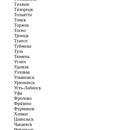
Тихвин
Тихорецк
Тольятти
Томск
Торжок
Тосно
Троицк
Туапсе
Туймазы
Тула
Тюмень
Углич
Удомля
Узловая
Ульяновск
Урюпинск
Усть-Лабинск
Уфа
Фролово
Фрязино
Фурманов
Химки
Цивильск
Чапаевск
Чебаркуль