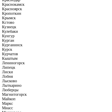
Краснокамск
Красноярск
Кропоткин
Крымск
Кстово
Кузнецк
Кулебаки
Кунгур
Курган
Курганинск
Курск
Курчатов
Кыштым
Лениногорск
Липецк
Лиски
Лобня
Лысково
Лыткарино
Люберцы
Магнитогорск
Майкоп
Маркс
Миасс