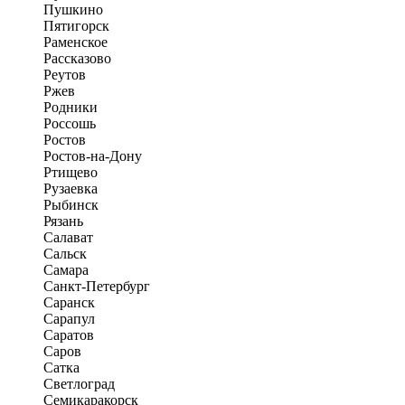
Пушкино
Пятигорск
Раменское
Рассказово
Реутов
Ржев
Родники
Россошь
Ростов
Ростов-на-Дону
Ртищево
Рузаевка
Рыбинск
Рязань
Салават
Сальск
Самара
Санкт-Петербург
Саранск
Сарапул
Саратов
Саров
Сатка
Светлоград
Семикаракорск