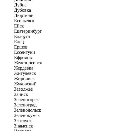
Дубна
Дубовка
Дюртюли
Егорьевск
Ейск
Екатеринбург
Елабуга
Елец
Ершов
Ессентуки
Ефремов
Железногорск
Жердевка
Жигулевск
Жирновск
Жуковский
Заволжье
Заинск
Зеленогорск
Зеленоград
Зеленодольск
Зеленокумск
Златоуст
Знаменск