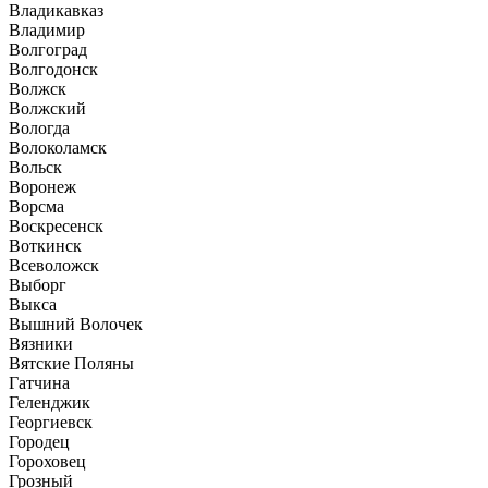
Владикавказ
Владимир
Волгоград
Волгодонск
Волжск
Волжский
Вологда
Волоколамск
Вольск
Воронеж
Ворсма
Воскресенск
Воткинск
Всеволожск
Выборг
Выкса
Вышний Волочек
Вязники
Вятские Поляны
Гатчина
Геленджик
Георгиевск
Городец
Гороховец
Грозный