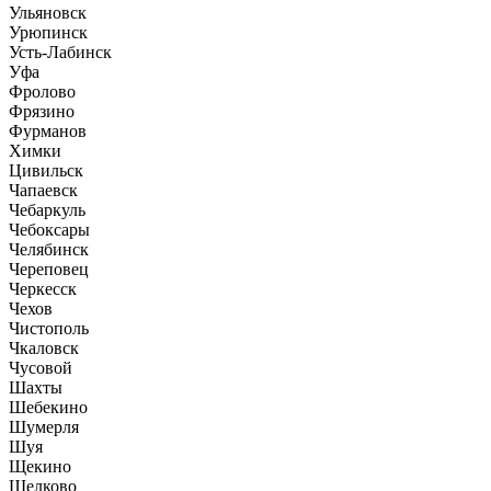
Ульяновск
Урюпинск
Усть-Лабинск
Уфа
Фролово
Фрязино
Фурманов
Химки
Цивильск
Чапаевск
Чебаркуль
Чебоксары
Челябинск
Череповец
Черкесск
Чехов
Чистополь
Чкаловск
Чусовой
Шахты
Шебекино
Шумерля
Шуя
Щекино
Щелково