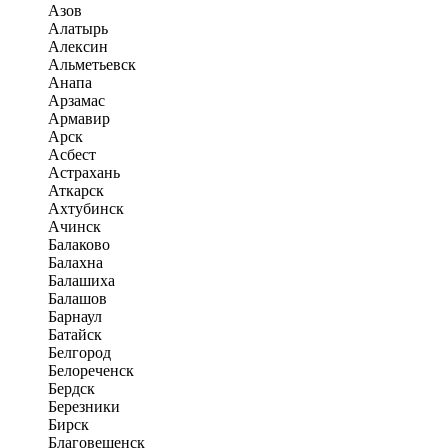
Азов
Алатырь
Алексин
Альметьевск
Анапа
Арзамас
Армавир
Арск
Асбест
Астрахань
Аткарск
Ахтубинск
Ачинск
Балаково
Балахна
Балашиха
Балашов
Барнаул
Батайск
Белгород
Белореченск
Бердск
Березники
Бирск
Благовещенск