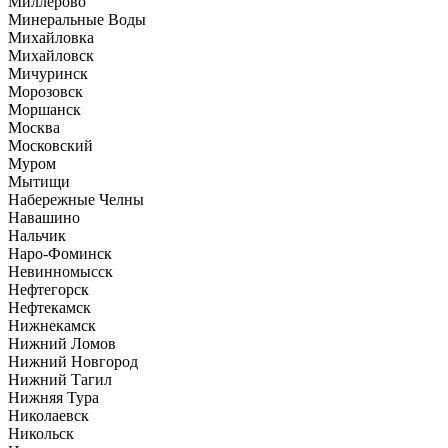
Миллерово
Минеральные Воды
Михайловка
Михайловск
Мичуринск
Морозовск
Моршанск
Москва
Московский
Муром
Мытищи
Набережные Челны
Навашино
Нальчик
Наро-Фоминск
Невинномысск
Нефтегорск
Нефтекамск
Нижнекамск
Нижний Ломов
Нижний Новгород
Нижний Тагил
Нижняя Тура
Николаевск
Никольск