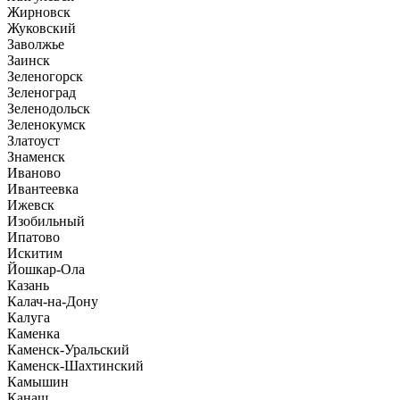
Жирновск
Жуковский
Заволжье
Заинск
Зеленогорск
Зеленоград
Зеленодольск
Зеленокумск
Златоуст
Знаменск
Иваново
Ивантеевка
Ижевск
Изобильный
Ипатово
Искитим
Йошкар-Ола
Казань
Калач-на-Дону
Калуга
Каменка
Каменск-Уральский
Каменск-Шахтинский
Камышин
Канаш