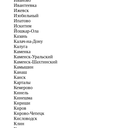
Иваново
Ивантеевка
Ижевск
Изобильный
Ипатово
Искитим
Йошкар-Ола
Казань
Калач-на-Дону
Калуга
Каменка
Каменск-Уральский
Каменск-Шахтинский
Камышин
Канаш
Канск
Карталы
Кемерово
Кинель
Кинешма
Кириши
Киров
Кирово-Чепецк
Кисловодск
Клин