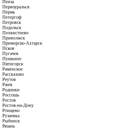
Пенза
Первоуральск
Пермь
Петергоф
Петровск
Подольск
Похвистнево
Приволжск
Приморско-Ахтарск
Псков
Пугачев
Пушкино
Пятигорск
Раменское
Рассказово
Реутов
Ржев
Родники
Россошь
Ростов
Ростов-на-Дону
Ртищево
Рузаевка
Рыбинск
Рязань