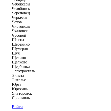
Чебоксары
Челябинск
Череповец
Черкесск
Чехов
Чистополь
Чкаловск
Чусовой
Шахты
Шебекино
Шумерля
Шуя
Щекино
Щелково
Щербинка
Электросталь
Элиста
Энгельс
Юрга
Юрюзань
Ялуторовск
Ярославль
Войти