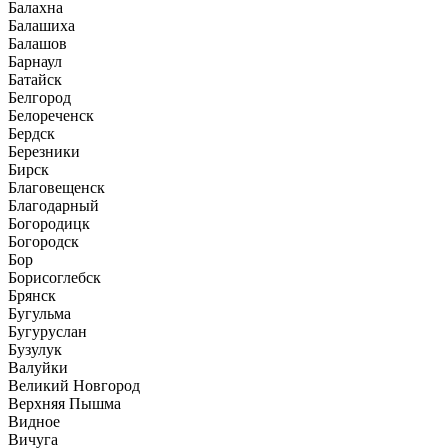
Балахна
Балашиха
Балашов
Барнаул
Батайск
Белгород
Белореченск
Бердск
Березники
Бирск
Благовещенск
Благодарный
Богородицк
Богородск
Бор
Борисоглебск
Брянск
Бугульма
Бугуруслан
Бузулук
Валуйки
Великий Новгород
Верхняя Пышма
Видное
Вичуга