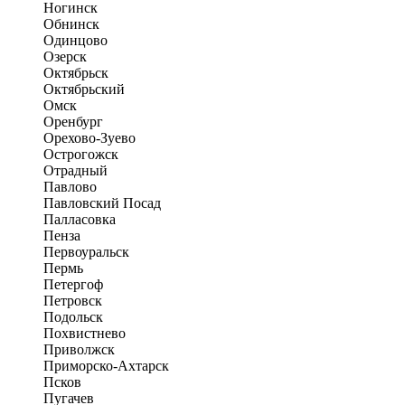
Ногинск
Обнинск
Одинцово
Озерск
Октябрьск
Октябрьский
Омск
Оренбург
Орехово-Зуево
Острогожск
Отрадный
Павлово
Павловский Посад
Палласовка
Пенза
Первоуральск
Пермь
Петергоф
Петровск
Подольск
Похвистнево
Приволжск
Приморско-Ахтарск
Псков
Пугачев