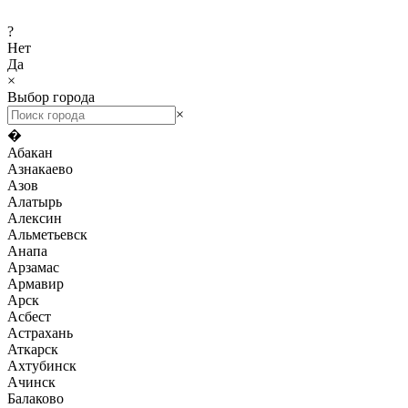
?
Нет
Да
×
Выбор города
×
�
Абакан
Азнакаево
Азов
Алатырь
Алексин
Альметьевск
Анапа
Арзамас
Армавир
Арск
Асбест
Астрахань
Аткарск
Ахтубинск
Ачинск
Балаково