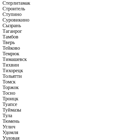
Стерлитамак
Строитель
Ступино
Суровикино
Сызрань
Таганрог
Тамбов
Тверь
Тейково
Темрюк
Тимашевск
Тихвин
Тихорецк
Тольятти
Томск
Торжок
Тосно
Троицк
Туапсе
Туймазы
Тула
Тюмень
Углич
Удомля
Узловая