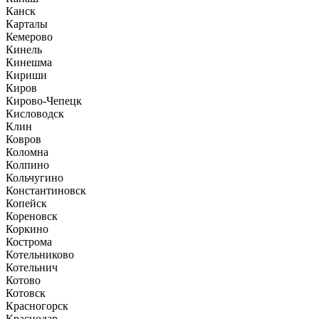
Канск
Карталы
Кемерово
Кинель
Кинешма
Кириши
Киров
Кирово-Чепецк
Кисловодск
Клин
Ковров
Коломна
Колпино
Кольчугино
Константиновск
Копейск
Кореновск
Коркино
Кострома
Котельниково
Котельнич
Котово
Котовск
Красногорск
Краснодар