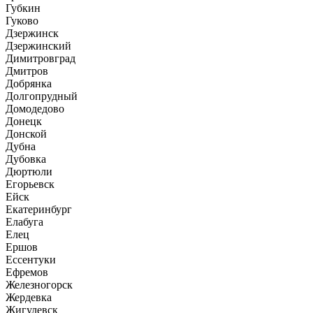
Губкин
Гуково
Дзержинск
Дзержинский
Димитровград
Дмитров
Добрянка
Долгопрудный
Домодедово
Донецк
Донской
Дубна
Дубовка
Дюртюли
Егорьевск
Ейск
Екатеринбург
Елабуга
Елец
Ершов
Ессентуки
Ефремов
Железногорск
Жердевка
Жигулевск