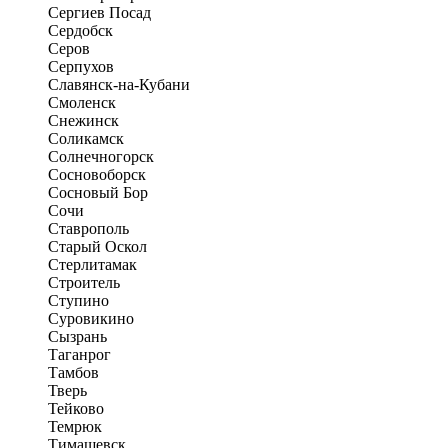
Сергиев Посад
Сердобск
Серов
Серпухов
Славянск-на-Кубани
Смоленск
Снежинск
Соликамск
Солнечногорск
Сосновоборск
Сосновый Бор
Сочи
Ставрополь
Старый Оскол
Стерлитамак
Строитель
Ступино
Суровикино
Сызрань
Таганрог
Тамбов
Тверь
Тейково
Темрюк
Тимашевск