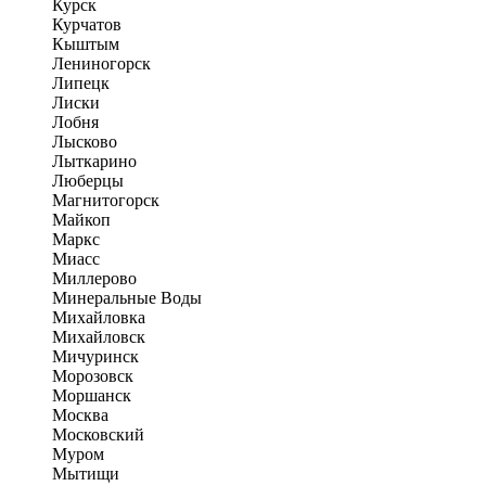
Курск
Курчатов
Кыштым
Лениногорск
Липецк
Лиски
Лобня
Лысково
Лыткарино
Люберцы
Магнитогорск
Майкоп
Маркс
Миасс
Миллерово
Минеральные Воды
Михайловка
Михайловск
Мичуринск
Морозовск
Моршанск
Москва
Московский
Муром
Мытищи