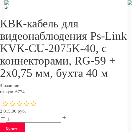
КВК-кабель для
видеонаблюдения Ps-Link
KVK-CU-2075K-40, с
коннекторами, RG-59 +
2х0,75 мм, бухта 40 м
В наличии
ртикул:
6774
2 015,00 руб.
Купить