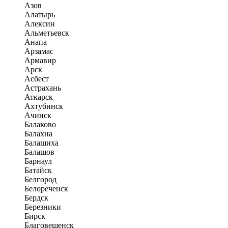
Азов
Алатырь
Алексин
Альметьевск
Анапа
Арзамас
Армавир
Арск
Асбест
Астрахань
Аткарск
Ахтубинск
Ачинск
Балаково
Балахна
Балашиха
Балашов
Барнаул
Батайск
Белгород
Белореченск
Бердск
Березники
Бирск
Благовещенск