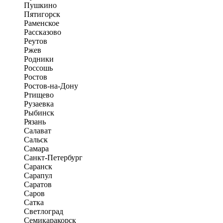
Пушкино
Пятигорск
Раменское
Рассказово
Реутов
Ржев
Родники
Россошь
Ростов
Ростов-на-Дону
Ртищево
Рузаевка
Рыбинск
Рязань
Салават
Сальск
Самара
Санкт-Петербург
Саранск
Сарапул
Саратов
Саров
Сатка
Светлоград
Семикаракорск