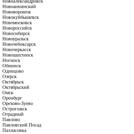
Новоалександровск
Новоаннинский
Нововоронеж
Новокуйбышевск
Новомосковск
Новороссийск
Новосибирск
Новоуральск
Новочебоксарск
Новочеркасск
Новошахтинск
Ногинск
Обнинск
Одинцово
Озерск
Октябрьск
Октябрьский
Омск
Оренбург
Орехово-Зуево
Острогожск
Отрадный
Павлово
Павловский Посад
Палласовка