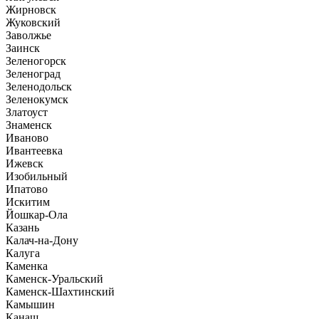
Жирновск
Жуковский
Заволжье
Заинск
Зеленогорск
Зеленоград
Зеленодольск
Зеленокумск
Златоуст
Знаменск
Иваново
Ивантеевка
Ижевск
Изобильный
Ипатово
Искитим
Йошкар-Ола
Казань
Калач-на-Дону
Калуга
Каменка
Каменск-Уральский
Каменск-Шахтинский
Камышин
Канаш