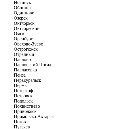
Ногинск
Обнинск
Одинцово
Озерск
Октябрьск
Октябрьский
Омск
Оренбург
Орехово-Зуево
Острогожск
Отрадный
Павлово
Павловский Посад
Палласовка
Пенза
Первоуральск
Пермь
Петергоф
Петровск
Подольск
Похвистнево
Приволжск
Приморско-Ахтарск
Псков
Пугачев