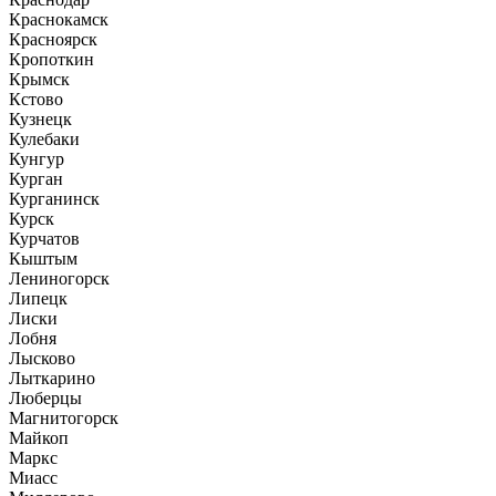
Краснокамск
Красноярск
Кропоткин
Крымск
Кстово
Кузнецк
Кулебаки
Кунгур
Курган
Курганинск
Курск
Курчатов
Кыштым
Лениногорск
Липецк
Лиски
Лобня
Лысково
Лыткарино
Люберцы
Магнитогорск
Майкоп
Маркс
Миасс