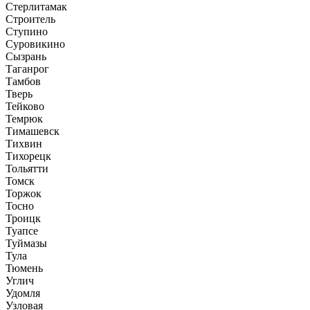
Стерлитамак
Строитель
Ступино
Суровикино
Сызрань
Таганрог
Тамбов
Тверь
Тейково
Темрюк
Тимашевск
Тихвин
Тихорецк
Тольятти
Томск
Торжок
Тосно
Троицк
Туапсе
Туймазы
Тула
Тюмень
Углич
Удомля
Узловая