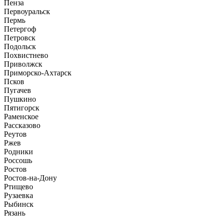
Пенза
Первоуральск
Пермь
Петергоф
Петровск
Подольск
Похвистнево
Приволжск
Приморско-Ахтарск
Псков
Пугачев
Пушкино
Пятигорск
Раменское
Рассказово
Реутов
Ржев
Родники
Россошь
Ростов
Ростов-на-Дону
Ртищево
Рузаевка
Рыбинск
Рязань