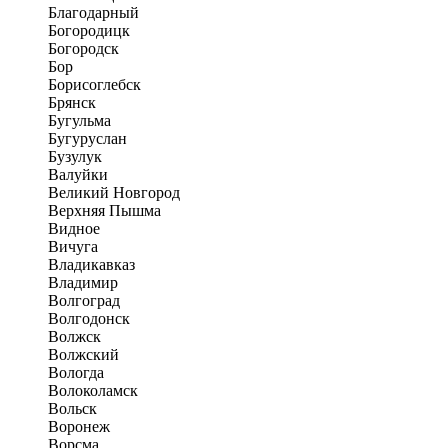
Благодарный
Богородицк
Богородск
Бор
Борисоглебск
Брянск
Бугульма
Бугуруслан
Бузулук
Валуйки
Великий Новгород
Верхняя Пышма
Видное
Вичуга
Владикавказ
Владимир
Волгоград
Волгодонск
Волжск
Волжский
Вологда
Волоколамск
Вольск
Воронеж
Ворсма