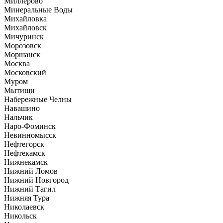
Миллерово
Минеральные Воды
Михайловка
Михайловск
Мичуринск
Морозовск
Моршанск
Москва
Московский
Муром
Мытищи
Набережные Челны
Навашино
Нальчик
Наро-Фоминск
Невинномысск
Нефтегорск
Нефтекамск
Нижнекамск
Нижний Ломов
Нижний Новгород
Нижний Тагил
Нижняя Тура
Николаевск
Никольск