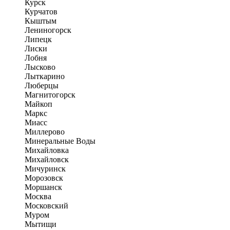
Курск
Курчатов
Кыштым
Лениногорск
Липецк
Лиски
Лобня
Лысково
Лыткарино
Люберцы
Магнитогорск
Майкоп
Маркс
Миасс
Миллерово
Минеральные Воды
Михайловка
Михайловск
Мичуринск
Морозовск
Моршанск
Москва
Московский
Муром
Мытищи