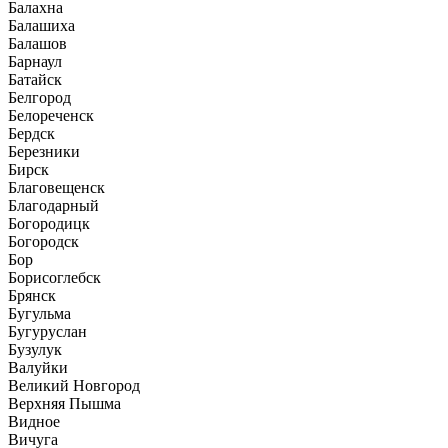
Балахна
Балашиха
Балашов
Барнаул
Батайск
Белгород
Белореченск
Бердск
Березники
Бирск
Благовещенск
Благодарный
Богородицк
Богородск
Бор
Борисоглебск
Брянск
Бугульма
Бугуруслан
Бузулук
Валуйки
Великий Новгород
Верхняя Пышма
Видное
Вичуга