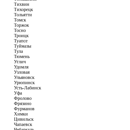
Тихвин
Тихорецк
Тольятти
Томск
Торжок
Тосно
Троицк
Туапсе
Туймазы
Тула
Тюмень
Углич
Удомля
Узловая
Ульяновск
Урюпинск
Усть-Лабинск
Уфа
Фролово
Фрязино
Фурманов
Химки
Цивильск
Чапаевск
Чебаркуль