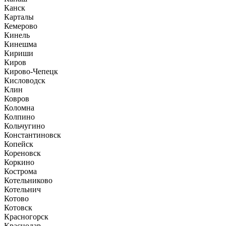
Канск
Карталы
Кемерово
Кинель
Кинешма
Кириши
Киров
Кирово-Чепецк
Кисловодск
Клин
Ковров
Коломна
Колпино
Кольчугино
Константиновск
Копейск
Кореновск
Коркино
Кострома
Котельниково
Котельнич
Котово
Котовск
Красногорск
Краснодар