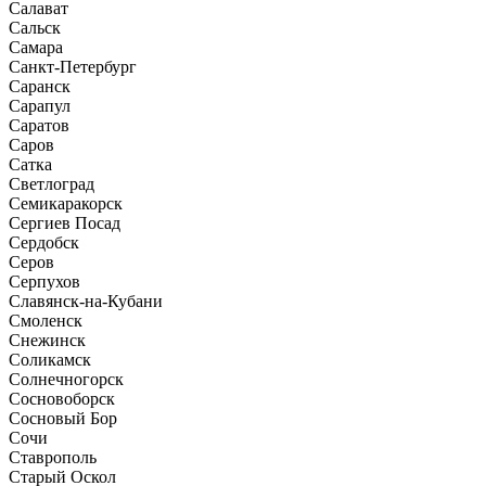
Салават
Сальск
Самара
Санкт-Петербург
Саранск
Сарапул
Саратов
Саров
Сатка
Светлоград
Семикаракорск
Сергиев Посад
Сердобск
Серов
Серпухов
Славянск-на-Кубани
Смоленск
Снежинск
Соликамск
Солнечногорск
Сосновоборск
Сосновый Бор
Сочи
Ставрополь
Старый Оскол