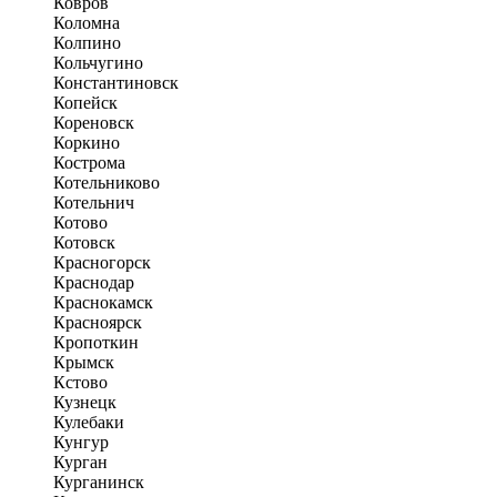
Ковров
Коломна
Колпино
Кольчугино
Константиновск
Копейск
Кореновск
Коркино
Кострома
Котельниково
Котельнич
Котово
Котовск
Красногорск
Краснодар
Краснокамск
Красноярск
Кропоткин
Крымск
Кстово
Кузнецк
Кулебаки
Кунгур
Курган
Курганинск