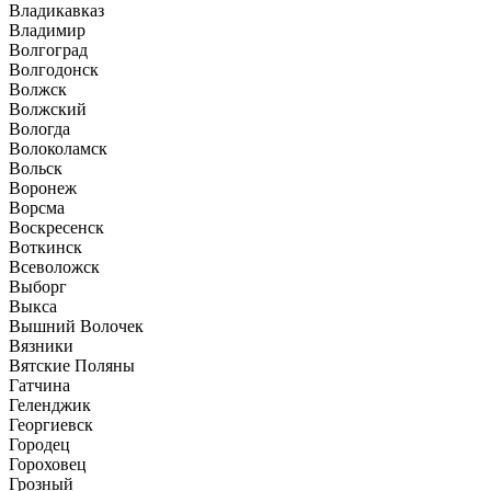
Владикавказ
Владимир
Волгоград
Волгодонск
Волжск
Волжский
Вологда
Волоколамск
Вольск
Воронеж
Ворсма
Воскресенск
Воткинск
Всеволожск
Выборг
Выкса
Вышний Волочек
Вязники
Вятские Поляны
Гатчина
Геленджик
Георгиевск
Городец
Гороховец
Грозный