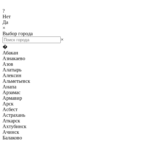
?
Нет
Да
×
Выбор города
×
�
Абакан
Азнакаево
Азов
Алатырь
Алексин
Альметьевск
Анапа
Арзамас
Армавир
Арск
Асбест
Астрахань
Аткарск
Ахтубинск
Ачинск
Балаково