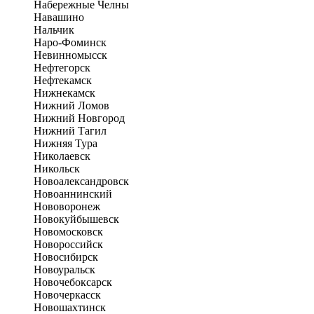
Набережные Челны
Навашино
Нальчик
Наро-Фоминск
Невинномысск
Нефтегорск
Нефтекамск
Нижнекамск
Нижний Ломов
Нижний Новгород
Нижний Тагил
Нижняя Тура
Николаевск
Никольск
Новоалександровск
Новоаннинский
Нововоронеж
Новокуйбышевск
Новомосковск
Новороссийск
Новосибирск
Новоуральск
Новочебоксарск
Новочеркасск
Новошахтинск