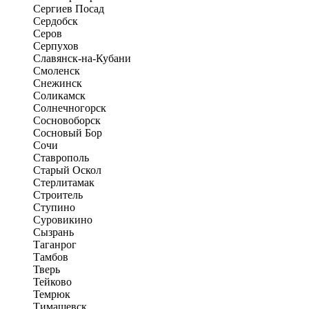
Сергиев Посад
Сердобск
Серов
Серпухов
Славянск-на-Кубани
Смоленск
Снежинск
Соликамск
Солнечногорск
Сосновоборск
Сосновый Бор
Сочи
Ставрополь
Старый Оскол
Стерлитамак
Строитель
Ступино
Суровикино
Сызрань
Таганрог
Тамбов
Тверь
Тейково
Темрюк
Тимашевск