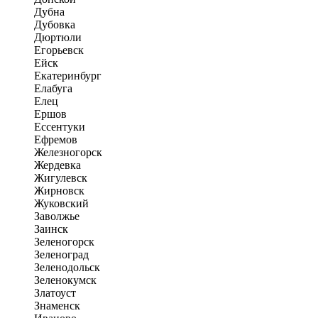
Дубна
Дубовка
Дюртюли
Егорьевск
Ейск
Екатеринбург
Елабуга
Елец
Ершов
Ессентуки
Ефремов
Железногорск
Жердевка
Жигулевск
Жирновск
Жуковский
Заволжье
Заинск
Зеленогорск
Зеленоград
Зеленодольск
Зеленокумск
Златоуст
Знаменск