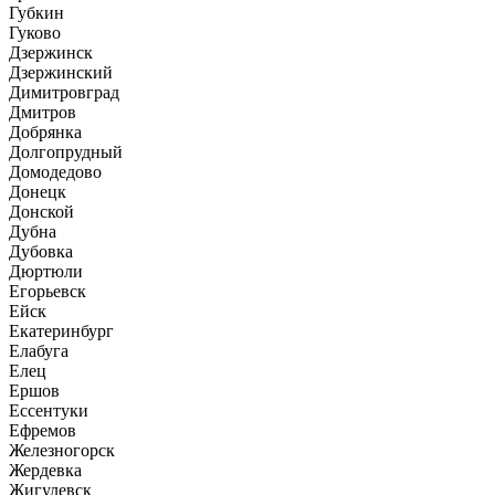
Губкин
Гуково
Дзержинск
Дзержинский
Димитровград
Дмитров
Добрянка
Долгопрудный
Домодедово
Донецк
Донской
Дубна
Дубовка
Дюртюли
Егорьевск
Ейск
Екатеринбург
Елабуга
Елец
Ершов
Ессентуки
Ефремов
Железногорск
Жердевка
Жигулевск