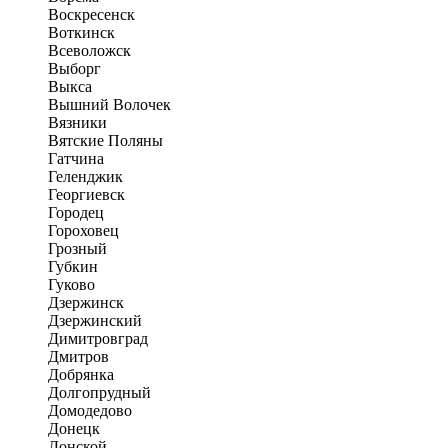
Воскресенск
Воткинск
Всеволожск
Выборг
Выкса
Вышний Волочек
Вязники
Вятские Поляны
Гатчина
Геленджик
Георгиевск
Городец
Гороховец
Грозный
Губкин
Гуково
Дзержинск
Дзержинский
Димитровград
Дмитров
Добрянка
Долгопрудный
Домодедово
Донецк
Донской