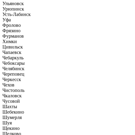
Ульяновск
Урюпинск
Усть-Лабинск
Уфа
Фролово
Фрязино
Фурманов
Химки
Цивильск
Чапаевск
Чебаркуль
Чебоксары
Челябинск
Череповец
Черкесск
Чехов
Чистополь
Чкаловск
Чусовой
Шахты
Шебекино
Шумерля
Шуя
Щекино
Щелково