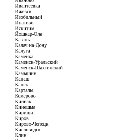
Иваново
Ивантеевка
Ижевск
Изобильный
Ипатово
Искитим
Йошкар-Ола
Казань
Калач-на-Дону
Калуга
Каменка
Каменск-Уральский
Каменск-Шахтинский
Камышин
Канаш
Канск
Карталы
Кемерово
Кинель
Кинешма
Кириши
Киров
Кирово-Чепецк
Кисловодск
Клин