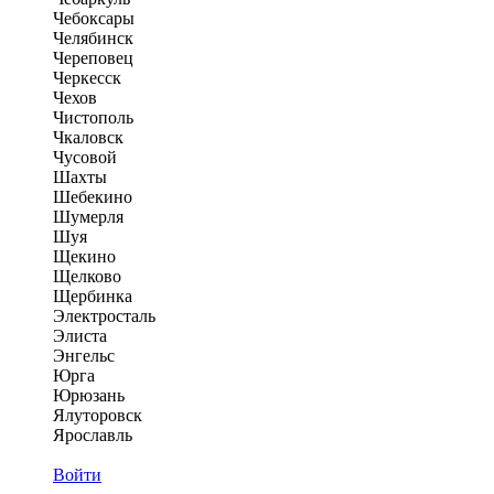
Чебоксары
Челябинск
Череповец
Черкесск
Чехов
Чистополь
Чкаловск
Чусовой
Шахты
Шебекино
Шумерля
Шуя
Щекино
Щелково
Щербинка
Электросталь
Элиста
Энгельс
Юрга
Юрюзань
Ялуторовск
Ярославль
Войти