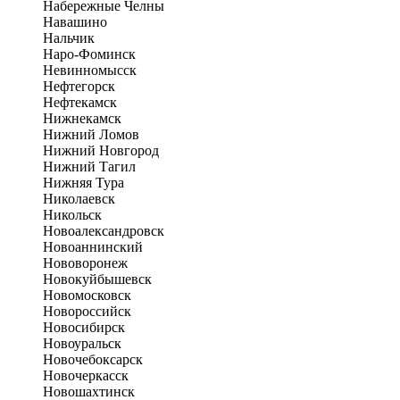
Набережные Челны
Навашино
Нальчик
Наро-Фоминск
Невинномысск
Нефтегорск
Нефтекамск
Нижнекамск
Нижний Ломов
Нижний Новгород
Нижний Тагил
Нижняя Тура
Николаевск
Никольск
Новоалександровск
Новоаннинский
Нововоронеж
Новокуйбышевск
Новомосковск
Новороссийск
Новосибирск
Новоуральск
Новочебоксарск
Новочеркасск
Новошахтинск