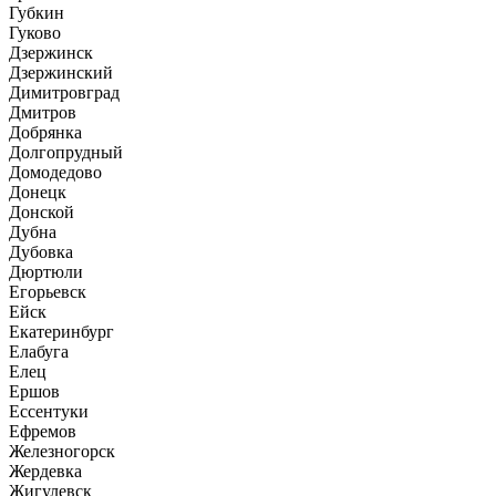
Губкин
Гуково
Дзержинск
Дзержинский
Димитровград
Дмитров
Добрянка
Долгопрудный
Домодедово
Донецк
Донской
Дубна
Дубовка
Дюртюли
Егорьевск
Ейск
Екатеринбург
Елабуга
Елец
Ершов
Ессентуки
Ефремов
Железногорск
Жердевка
Жигулевск