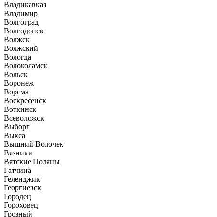
Владикавказ
Владимир
Волгоград
Волгодонск
Волжск
Волжский
Вологда
Волоколамск
Вольск
Воронеж
Ворсма
Воскресенск
Воткинск
Всеволожск
Выборг
Выкса
Вышний Волочек
Вязники
Вятские Поляны
Гатчина
Геленджик
Георгиевск
Городец
Гороховец
Грозный