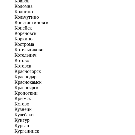
Ковров
Коломна
Колпино
Кольчугино
Константиновск
Копейск
Кореновск
Коркино
Кострома
Котельниково
Котельнич
Котово
Котовск
Красногорск
Краснодар
Краснокамск
Красноярск
Кропоткин
Крымск
Кстово
Кузнецк
Кулебаки
Кунгур
Курган
Курганинск