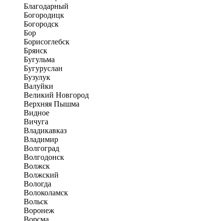
Благодарный
Богородицк
Богородск
Бор
Борисоглебск
Брянск
Бугульма
Бугуруслан
Бузулук
Валуйки
Великий Новгород
Верхняя Пышма
Видное
Вичуга
Владикавказ
Владимир
Волгоград
Волгодонск
Волжск
Волжский
Вологда
Волоколамск
Вольск
Воронеж
Ворсма