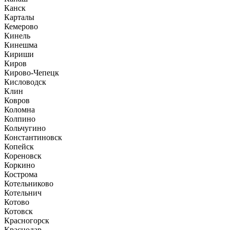
Канск
Карталы
Кемерово
Кинель
Кинешма
Кириши
Киров
Кирово-Чепецк
Кисловодск
Клин
Ковров
Коломна
Колпино
Кольчугино
Константиновск
Копейск
Кореновск
Коркино
Кострома
Котельниково
Котельнич
Котово
Котовск
Красногорск
Краснодар