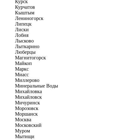
Курск
Курчатов
Кыштым
Лениногорск
Липецк
Лиски
Лобня
Лысково
Лыткарино
Люберцы
Магнитогорск
Майкоп
Маркс
Миасс
Миллерово
Минеральные Воды
Михайловка
Михайловск
Мичуринск
Морозовск
Моршанск
Москва
Московский
Муром
Мытищи