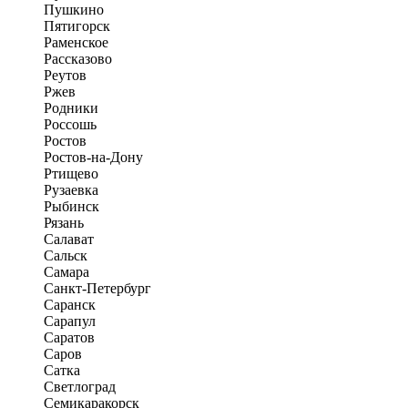
Пушкино
Пятигорск
Раменское
Рассказово
Реутов
Ржев
Родники
Россошь
Ростов
Ростов-на-Дону
Ртищево
Рузаевка
Рыбинск
Рязань
Салават
Сальск
Самара
Санкт-Петербург
Саранск
Сарапул
Саратов
Саров
Сатка
Светлоград
Семикаракорск