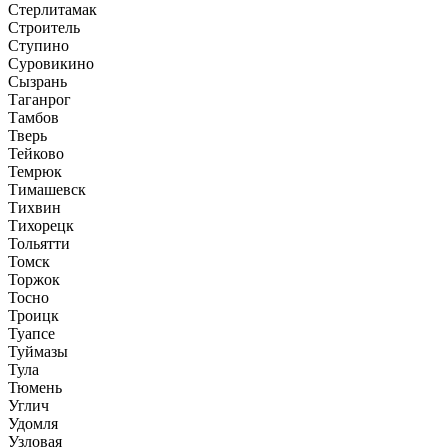
Стерлитамак
Строитель
Ступино
Суровикино
Сызрань
Таганрог
Тамбов
Тверь
Тейково
Темрюк
Тимашевск
Тихвин
Тихорецк
Тольятти
Томск
Торжок
Тосно
Троицк
Туапсе
Туймазы
Тула
Тюмень
Углич
Удомля
Узловая