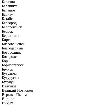
Балахна
Балашиха
Балашов
Барнаул
Батайск
Белгород
Белореченск
Бердск
Березники
Бирск
Благовещенск
Благодарный
Богородицк
Богородск
Бор
Борисоглебск
Брянск
Бугульма
Бугуруслан
Бузулук
Валуйки
Великий Новгород
Верхняя Пышма
Видное
Вичуга