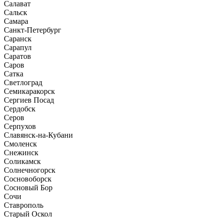
Салават
Сальск
Самара
Санкт-Петербург
Саранск
Сарапул
Саратов
Саров
Сатка
Светлоград
Семикаракорск
Сергиев Посад
Сердобск
Серов
Серпухов
Славянск-на-Кубани
Смоленск
Снежинск
Соликамск
Солнечногорск
Сосновоборск
Сосновый Бор
Сочи
Ставрополь
Старый Оскол