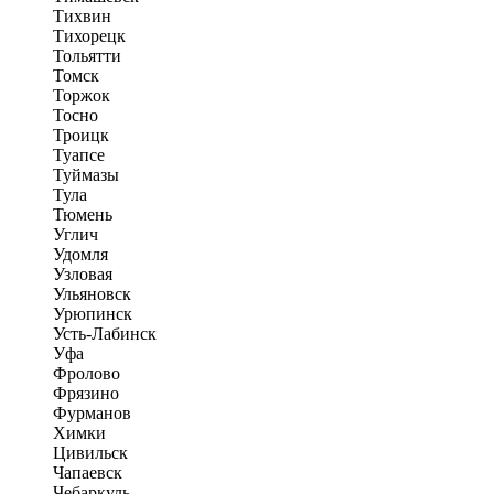
Тихвин
Тихорецк
Тольятти
Томск
Торжок
Тосно
Троицк
Туапсе
Туймазы
Тула
Тюмень
Углич
Удомля
Узловая
Ульяновск
Урюпинск
Усть-Лабинск
Уфа
Фролово
Фрязино
Фурманов
Химки
Цивильск
Чапаевск
Чебаркуль