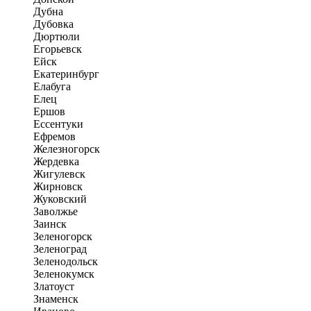
Дубна
Дубовка
Дюртюли
Егорьевск
Ейск
Екатеринбург
Елабуга
Елец
Ершов
Ессентуки
Ефремов
Железногорск
Жердевка
Жигулевск
Жирновск
Жуковский
Заволжье
Заинск
Зеленогорск
Зеленоград
Зеленодольск
Зеленокумск
Златоуст
Знаменск