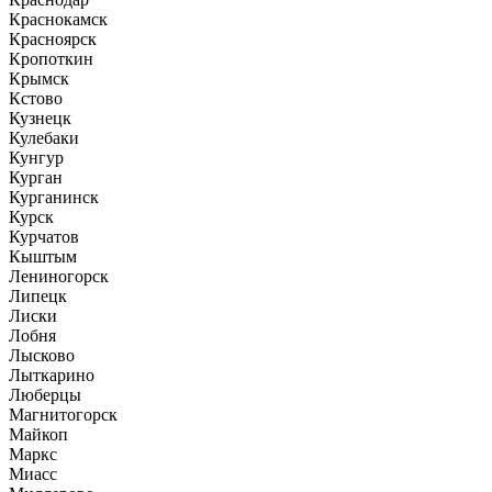
Краснокамск
Красноярск
Кропоткин
Крымск
Кстово
Кузнецк
Кулебаки
Кунгур
Курган
Курганинск
Курск
Курчатов
Кыштым
Лениногорск
Липецк
Лиски
Лобня
Лысково
Лыткарино
Люберцы
Магнитогорск
Майкоп
Маркс
Миасс