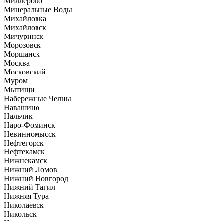
Миллерово
Минеральные Воды
Михайловка
Михайловск
Мичуринск
Морозовск
Моршанск
Москва
Московский
Муром
Мытищи
Набережные Челны
Навашино
Нальчик
Наро-Фоминск
Невинномысск
Нефтегорск
Нефтекамск
Нижнекамск
Нижний Ломов
Нижний Новгород
Нижний Тагил
Нижняя Тура
Николаевск
Никольск