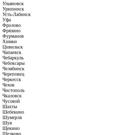
Ульяновск
Урюпинск
Усть-Лабинск
Уфа
Фролово
Фрязино
Фурманов
Химки
Цивильск
Чапаевск
Чебаркуль
Чебоксары
Челябинск
Череповец
Черкесск
Чехов
Чистополь
Чкаловск
Чусовой
Шахты
Шебекино
Шумерля
Шуя
Щекино
Щелково