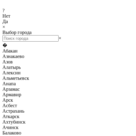
?
Нет
Да
×
Выбор города
×
�
Абакан
Азнакаево
Азов
Алатырь
Алексин
Альметьевск
Анапа
Арзамас
Армавир
Арск
Асбест
Астрахань
Аткарск
Ахтубинск
Ачинск
Балаково