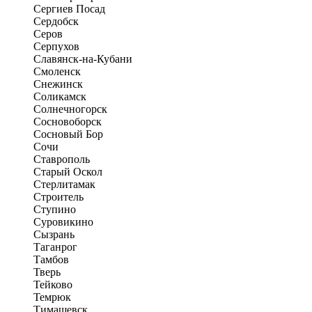
Сергиев Посад
Сердобск
Серов
Серпухов
Славянск-на-Кубани
Смоленск
Снежинск
Соликамск
Солнечногорск
Сосновоборск
Сосновый Бор
Сочи
Ставрополь
Старый Оскол
Стерлитамак
Строитель
Ступино
Суровикино
Сызрань
Таганрог
Тамбов
Тверь
Тейково
Темрюк
Тимашевск