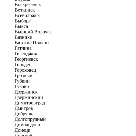
Воскресенск
Воткинск
Всеволожск
Выборг
Выкса
Вышний Волочек
Вязники
Вятские Поляны
Гатчина
Геленджик
Георгиевск
Городец
Гороховец
Грозный
Губкин
Гуково
Дзержинск
Дзержинский
Димитровград
Дмитров
Добрянка
Долгопрудный
Домодедово
Донецк
Донской