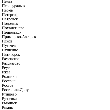
Пенза
Первоуральск
Пермь
Петергоф
Петровск
Подольск
Похвистнево
Приволжск
Приморско-Ахтарск
Псков
Пугачев
Пушкино
Пятигорск
Раменское
Рассказово
Реутов
Ржев
Родники
Россошь
Ростов
Ростов-на-Дону
Ртищево
Рузаевка
Рыбинск
Рязань