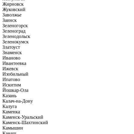
Жирновск
Жуковский
Заволжье
Заинск
Зеленогорск
Зеленоград
Зеленодольск
Зеленокумск
Златоуст
Знаменск
Иваново
Ивантеевка
Ижевск
Изобильный
Ипатово
Искитим
Йошкар-Ола
Казань
Калач-на-Дону
Калуга
Каменка
Каменск-Уральский
Каменск-Шахтинский
Камышин
Канаш