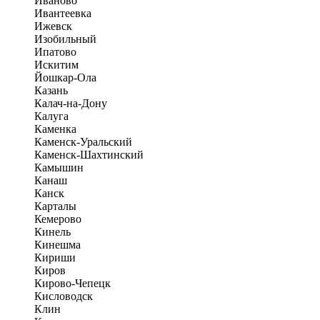
Иваново
Ивантеевка
Ижевск
Изобильный
Ипатово
Искитим
Йошкар-Ола
Казань
Калач-на-Дону
Калуга
Каменка
Каменск-Уральский
Каменск-Шахтинский
Камышин
Канаш
Канск
Карталы
Кемерово
Кинель
Кинешма
Кириши
Киров
Кирово-Чепецк
Кисловодск
Клин