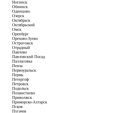
Ногинск
Обнинск
Одинцово
Озерск
Октябрьск
Октябрьский
Омск
Оренбург
Орехово-Зуево
Острогожск
Отрадный
Павлово
Павловский Посад
Палласовка
Пенза
Первоуральск
Пермь
Петергоф
Петровск
Подольск
Похвистнево
Приволжск
Приморско-Ахтарск
Псков
Пугачев