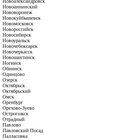
Новоалександровск
Новоаннинский
Нововоронеж
Новокуйбышевск
Новомосковск
Новороссийск
Новосибирск
Новоуральск
Новочебоксарск
Новочеркасск
Новошахтинск
Ногинск
Обнинск
Одинцово
Озерск
Октябрьск
Октябрьский
Омск
Оренбург
Орехово-Зуево
Острогожск
Отрадный
Павлово
Павловский Посад
Палласовка