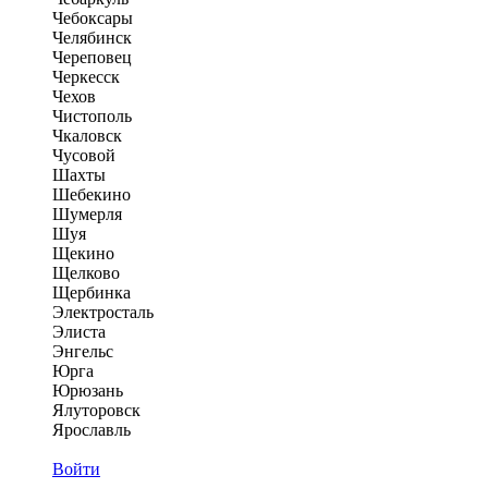
Чебоксары
Челябинск
Череповец
Черкесск
Чехов
Чистополь
Чкаловск
Чусовой
Шахты
Шебекино
Шумерля
Шуя
Щекино
Щелково
Щербинка
Электросталь
Элиста
Энгельс
Юрга
Юрюзань
Ялуторовск
Ярославль
Войти