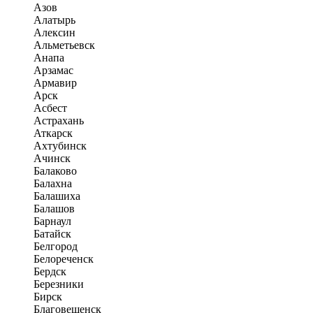
Азов
Алатырь
Алексин
Альметьевск
Анапа
Арзамас
Армавир
Арск
Асбест
Астрахань
Аткарск
Ахтубинск
Ачинск
Балаково
Балахна
Балашиха
Балашов
Барнаул
Батайск
Белгород
Белореченск
Бердск
Березники
Бирск
Благовещенск