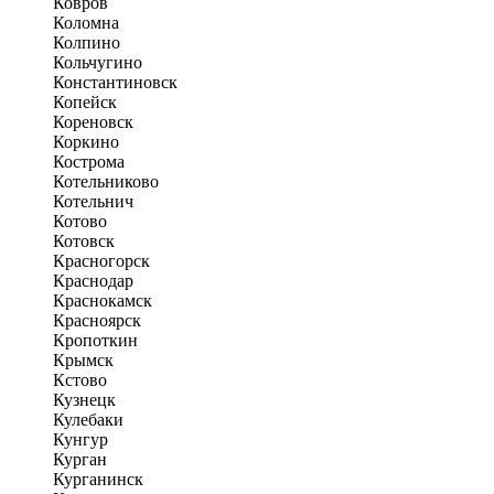
Ковров
Коломна
Колпино
Кольчугино
Константиновск
Копейск
Кореновск
Коркино
Кострома
Котельниково
Котельнич
Котово
Котовск
Красногорск
Краснодар
Краснокамск
Красноярск
Кропоткин
Крымск
Кстово
Кузнецк
Кулебаки
Кунгур
Курган
Курганинск