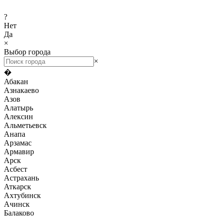
?
Нет
Да
×
Выбор города
×
�
Абакан
Азнакаево
Азов
Алатырь
Алексин
Альметьевск
Анапа
Арзамас
Армавир
Арск
Асбест
Астрахань
Аткарск
Ахтубинск
Ачинск
Балаково