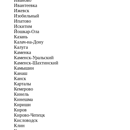
Иваново
Ивантеевка
Ижевск
Изобильный
Ипатово
Искитим
Йошкар-Ола
Казань
Калач-на-Дону
Калуга
Каменка
Каменск-Уральский
Каменск-Шахтинский
Камышин
Канаш
Канск
Карталы
Кемерово
Кинель
Кинешма
Кириши
Киров
Кирово-Чепецк
Кисловодск
Клин