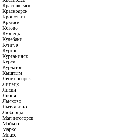
Краснокамск
Красноярск
Кропоткин
Крымск
Кстово
Кузнецк
Кулебаки
Кунгур
Курган
Курганинск
Курск
Курчатов
Кыштым
Лениногорск
Липецк
Лиски
Лобня
Лысково
Лыткарино
Люберцы
Магнитогорск
Майкоп
Маркс
Миасс