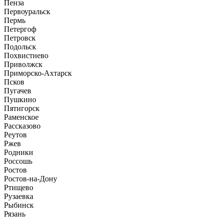
Пенза
Первоуральск
Пермь
Петергоф
Петровск
Подольск
Похвистнево
Приволжск
Приморско-Ахтарск
Псков
Пугачев
Пушкино
Пятигорск
Раменское
Рассказово
Реутов
Ржев
Родники
Россошь
Ростов
Ростов-на-Дону
Ртищево
Рузаевка
Рыбинск
Рязань