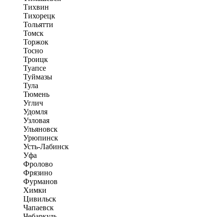
Тихвин
Тихорецк
Тольятти
Томск
Торжок
Тосно
Троицк
Туапсе
Туймазы
Тула
Тюмень
Углич
Удомля
Узловая
Ульяновск
Урюпинск
Усть-Лабинск
Уфа
Фролово
Фрязино
Фурманов
Химки
Цивильск
Чапаевск
Чебаркуль