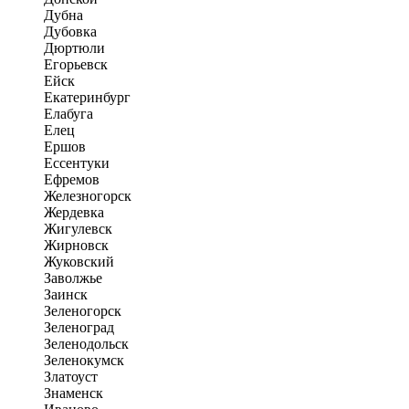
Дубна
Дубовка
Дюртюли
Егорьевск
Ейск
Екатеринбург
Елабуга
Елец
Ершов
Ессентуки
Ефремов
Железногорск
Жердевка
Жигулевск
Жирновск
Жуковский
Заволжье
Заинск
Зеленогорск
Зеленоград
Зеленодольск
Зеленокумск
Златоуст
Знаменск