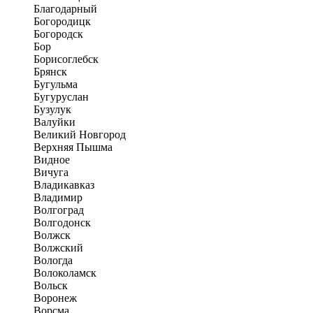
Благодарный
Богородицк
Богородск
Бор
Борисоглебск
Брянск
Бугульма
Бугуруслан
Бузулук
Валуйки
Великий Новгород
Верхняя Пышма
Видное
Вичуга
Владикавказ
Владимир
Волгоград
Волгодонск
Волжск
Волжский
Вологда
Волоколамск
Вольск
Воронеж
Ворсма