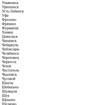
Ульяновск
Урюпинск
Усть-Лабинск
Уфа
Фролово
Фрязино
Фурманов
Химки
Цивильск
Чапаевск
Чебаркуль
Чебоксары
Челябинск
Череповец
Черкесск
Чехов
Чистополь
Чкаловск
Чусовой
Шахты
Шебекино
Шумерля
Шуя
Щекино
Щелково