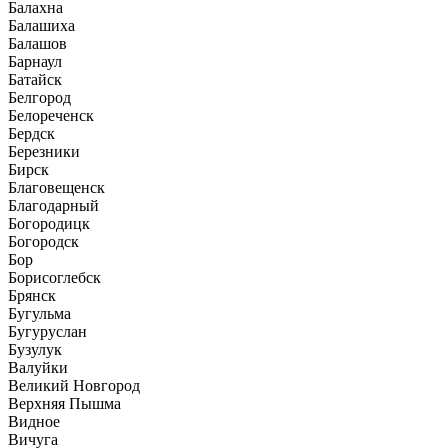
Балахна
Балашиха
Балашов
Барнаул
Батайск
Белгород
Белореченск
Бердск
Березники
Бирск
Благовещенск
Благодарный
Богородицк
Богородск
Бор
Борисоглебск
Брянск
Бугульма
Бугуруслан
Бузулук
Валуйки
Великий Новгород
Верхняя Пышма
Видное
Вичуга