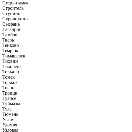
Стерлитамак
Строитель
Ступино
Суровикино
Сызрань
Таганрог
Тамбов
Тверь
Тейково
Темрюк
Тимашевск
Тихвин
Тихорецк
Тольятти
Томск
Торжок
Тосно
Троицк
Туапсе
Туймазы
Тула
Тюмень
Углич
Удомля
Узловая