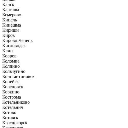
Канск
Карталы
Кемерово
Кинель
Кинешма
Кириши
Киров
Кирово-Чепецк
Кисловодск
Клин
Ковров
Коломна
Колпино
Кольчугино
Константиновск
Копейск
Кореновск
Коркино
Кострома
Котельниково
Котельнич
Котово
Котовск
Красногорск
Краснодар