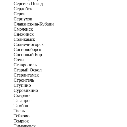
Сергиев Посад
Сердобск
Серов
Серпухов
Славянск-на-Кубани
Смоленск
Снежинск
Соликамск
Солнечногорск
Сосновоборск
Сосновый Бор
Сочи
Ставрополь
Старый Оскол
Стерлитамак
Строитель
Ступино
Суровикино
Сызрань
Таганрог
Тамбов
Тверь
Тейково
Темрюк
Тимашевск