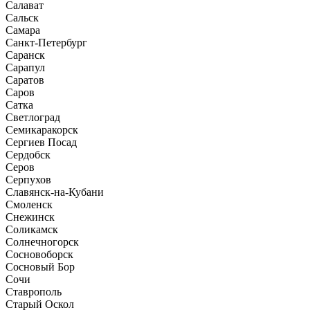
Салават
Сальск
Самара
Санкт-Петербург
Саранск
Сарапул
Саратов
Саров
Сатка
Светлоград
Семикаракорск
Сергиев Посад
Сердобск
Серов
Серпухов
Славянск-на-Кубани
Смоленск
Снежинск
Соликамск
Солнечногорск
Сосновоборск
Сосновый Бор
Сочи
Ставрополь
Старый Оскол