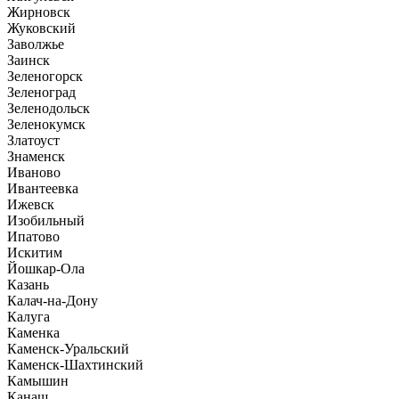
Жирновск
Жуковский
Заволжье
Заинск
Зеленогорск
Зеленоград
Зеленодольск
Зеленокумск
Златоуст
Знаменск
Иваново
Ивантеевка
Ижевск
Изобильный
Ипатово
Искитим
Йошкар-Ола
Казань
Калач-на-Дону
Калуга
Каменка
Каменск-Уральский
Каменск-Шахтинский
Камышин
Канаш