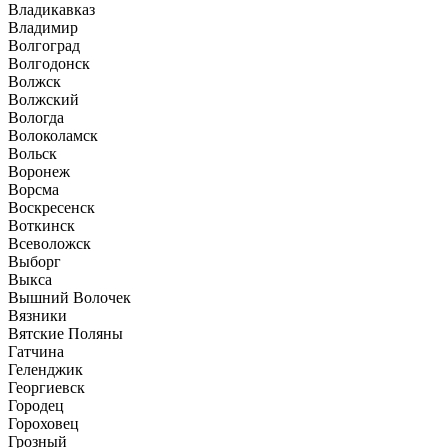
Владикавказ
Владимир
Волгоград
Волгодонск
Волжск
Волжский
Вологда
Волоколамск
Вольск
Воронеж
Ворсма
Воскресенск
Воткинск
Всеволожск
Выборг
Выкса
Вышний Волочек
Вязники
Вятские Поляны
Гатчина
Геленджик
Георгиевск
Городец
Гороховец
Грозный