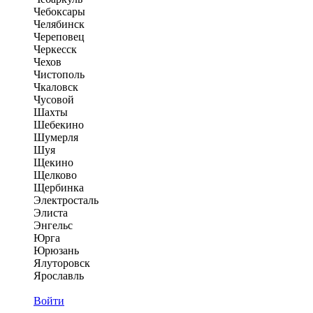
Чебоксары
Челябинск
Череповец
Черкесск
Чехов
Чистополь
Чкаловск
Чусовой
Шахты
Шебекино
Шумерля
Шуя
Щекино
Щелково
Щербинка
Электросталь
Элиста
Энгельс
Юрга
Юрюзань
Ялуторовск
Ярославль
Войти