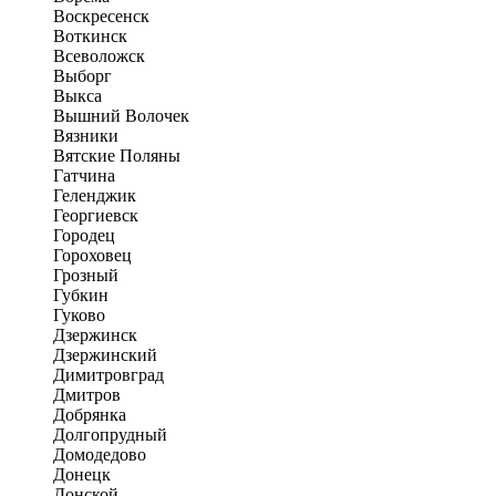
Воскресенск
Воткинск
Всеволожск
Выборг
Выкса
Вышний Волочек
Вязники
Вятские Поляны
Гатчина
Геленджик
Георгиевск
Городец
Гороховец
Грозный
Губкин
Гуково
Дзержинск
Дзержинский
Димитровград
Дмитров
Добрянка
Долгопрудный
Домодедово
Донецк
Донской