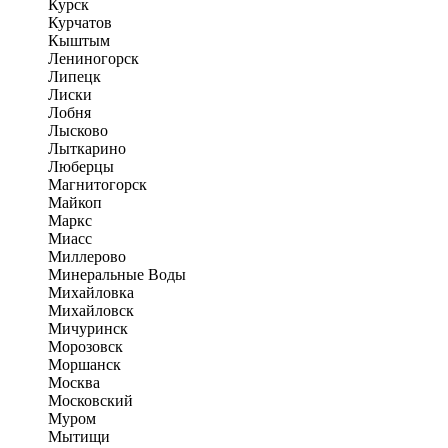
Курск
Курчатов
Кыштым
Лениногорск
Липецк
Лиски
Лобня
Лысково
Лыткарино
Люберцы
Магнитогорск
Майкоп
Маркс
Миасс
Миллерово
Минеральные Воды
Михайловка
Михайловск
Мичуринск
Морозовск
Моршанск
Москва
Московский
Муром
Мытищи