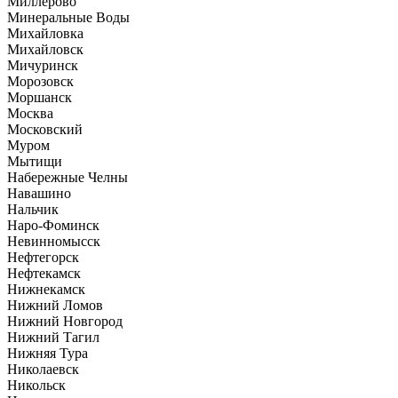
Миллерово
Минеральные Воды
Михайловка
Михайловск
Мичуринск
Морозовск
Моршанск
Москва
Московский
Муром
Мытищи
Набережные Челны
Навашино
Нальчик
Наро-Фоминск
Невинномысск
Нефтегорск
Нефтекамск
Нижнекамск
Нижний Ломов
Нижний Новгород
Нижний Тагил
Нижняя Тура
Николаевск
Никольск