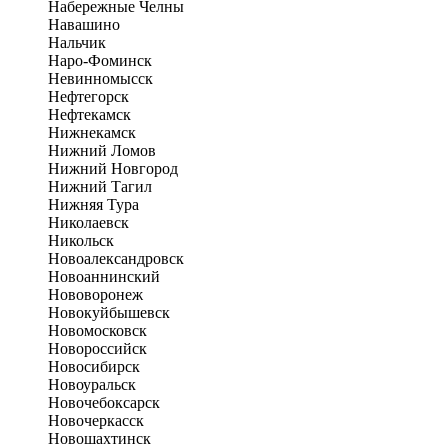
Набережные Челны
Навашино
Нальчик
Наро-Фоминск
Невинномысск
Нефтегорск
Нефтекамск
Нижнекамск
Нижний Ломов
Нижний Новгород
Нижний Тагил
Нижняя Тура
Николаевск
Никольск
Новоалександровск
Новоаннинский
Нововоронеж
Новокуйбышевск
Новомосковск
Новороссийск
Новосибирск
Новоуральск
Новочебоксарск
Новочеркасск
Новошахтинск