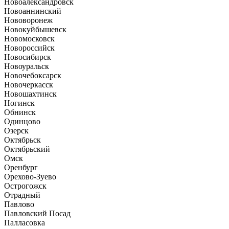
Новоалександровск
Новоаннинский
Нововоронеж
Новокуйбышевск
Новомосковск
Новороссийск
Новосибирск
Новоуральск
Новочебоксарск
Новочеркасск
Новошахтинск
Ногинск
Обнинск
Одинцово
Озерск
Октябрьск
Октябрьский
Омск
Оренбург
Орехово-Зуево
Острогожск
Отрадный
Павлово
Павловский Посад
Палласовка