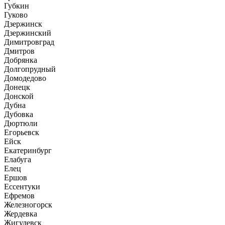
Губкин
Гуково
Дзержинск
Дзержинский
Димитровград
Дмитров
Добрянка
Долгопрудный
Домодедово
Донецк
Донской
Дубна
Дубовка
Дюртюли
Егорьевск
Ейск
Екатеринбург
Елабуга
Елец
Ершов
Ессентуки
Ефремов
Железногорск
Жердевка
Жигулевск