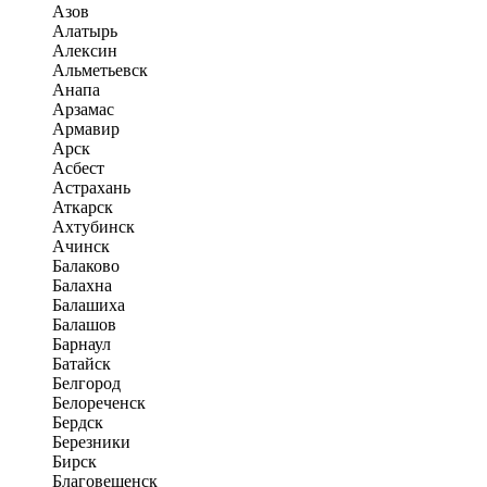
Азов
Алатырь
Алексин
Альметьевск
Анапа
Арзамас
Армавир
Арск
Асбест
Астрахань
Аткарск
Ахтубинск
Ачинск
Балаково
Балахна
Балашиха
Балашов
Барнаул
Батайск
Белгород
Белореченск
Бердск
Березники
Бирск
Благовещенск