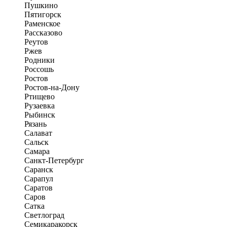
Пушкино
Пятигорск
Раменское
Рассказово
Реутов
Ржев
Родники
Россошь
Ростов
Ростов-на-Дону
Ртищево
Рузаевка
Рыбинск
Рязань
Салават
Сальск
Самара
Санкт-Петербург
Саранск
Сарапул
Саратов
Саров
Сатка
Светлоград
Семикаракорск