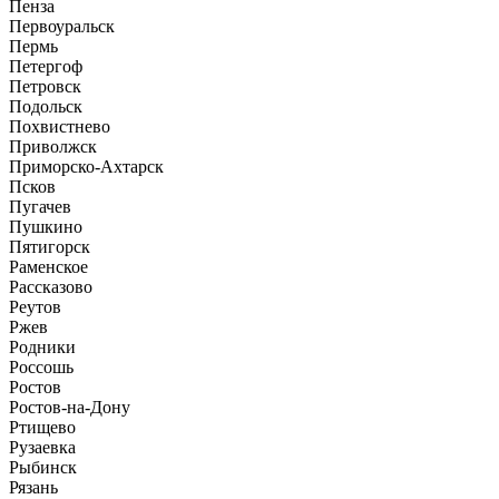
Пенза
Первоуральск
Пермь
Петергоф
Петровск
Подольск
Похвистнево
Приволжск
Приморско-Ахтарск
Псков
Пугачев
Пушкино
Пятигорск
Раменское
Рассказово
Реутов
Ржев
Родники
Россошь
Ростов
Ростов-на-Дону
Ртищево
Рузаевка
Рыбинск
Рязань