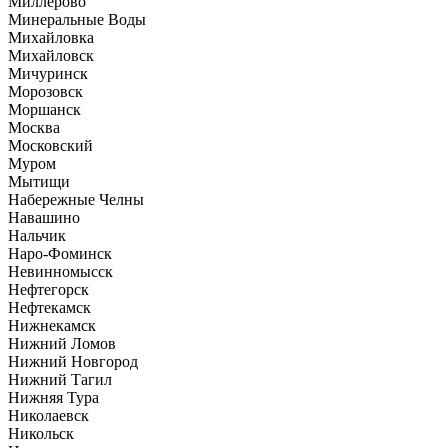
Миллерово
Минеральные Воды
Михайловка
Михайловск
Мичуринск
Морозовск
Моршанск
Москва
Московский
Муром
Мытищи
Набережные Челны
Навашино
Нальчик
Наро-Фоминск
Невинномысск
Нефтегорск
Нефтекамск
Нижнекамск
Нижний Ломов
Нижний Новгород
Нижний Тагил
Нижняя Тура
Николаевск
Никольск