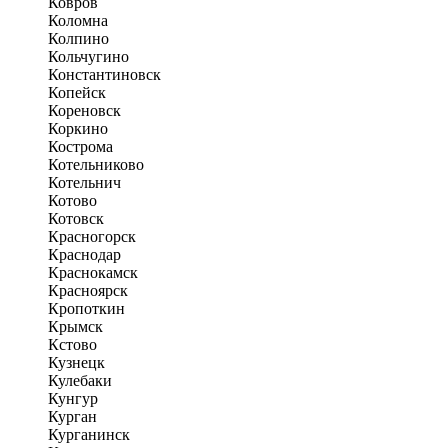
Ковров
Коломна
Колпино
Кольчугино
Константиновск
Копейск
Кореновск
Коркино
Кострома
Котельниково
Котельнич
Котово
Котовск
Красногорск
Краснодар
Краснокамск
Красноярск
Кропоткин
Крымск
Кстово
Кузнецк
Кулебаки
Кунгур
Курган
Курганинск