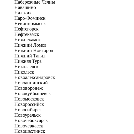
Набережные Челны
Навашино
Нальчик
Наро-Фоминск
Невинномысск
Нефтегорск
Нефтекамск
Нижнекамск
Нижний Ломов
Нижний Новгород
Нижний Тагил
Нижняя Тура
Николаевск
Никольск
Новоалександровск
Новоаннинский
Нововоронеж
Новокуйбышевск
Новомосковск
Новороссийск
Новосибирск
Новоуральск
Новочебоксарск
Новочеркасск
Новошахтинск