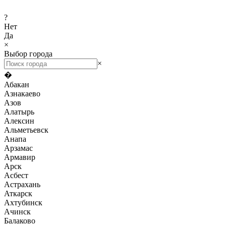
?
Нет
Да
×
Выбор города
×
�
Абакан
Азнакаево
Азов
Алатырь
Алексин
Альметьевск
Анапа
Арзамас
Армавир
Арск
Асбест
Астрахань
Аткарск
Ахтубинск
Ачинск
Балаково