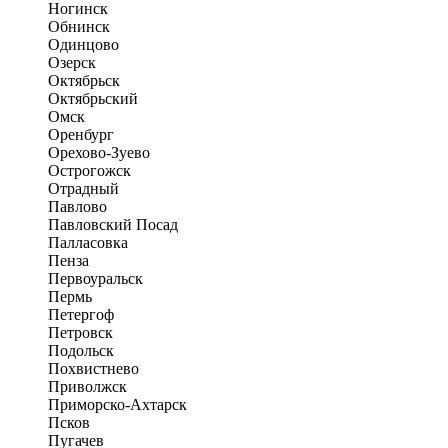
Ногинск
Обнинск
Одинцово
Озерск
Октябрьск
Октябрьский
Омск
Оренбург
Орехово-Зуево
Острогожск
Отрадный
Павлово
Павловский Посад
Палласовка
Пенза
Первоуральск
Пермь
Петергоф
Петровск
Подольск
Похвистнево
Приволжск
Приморско-Ахтарск
Псков
Пугачев