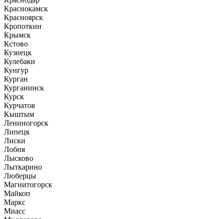
Краснокамск
Красноярск
Кропоткин
Крымск
Кстово
Кузнецк
Кулебаки
Кунгур
Курган
Курганинск
Курск
Курчатов
Кыштым
Лениногорск
Липецк
Лиски
Лобня
Лысково
Лыткарино
Люберцы
Магнитогорск
Майкоп
Маркс
Миасс