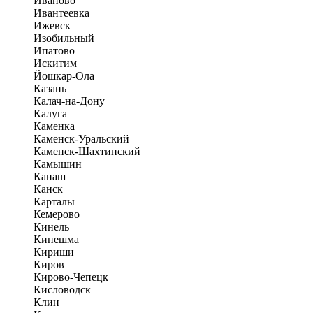
Иваново
Ивантеевка
Ижевск
Изобильный
Ипатово
Искитим
Йошкар-Ола
Казань
Калач-на-Дону
Калуга
Каменка
Каменск-Уральский
Каменск-Шахтинский
Камышин
Канаш
Канск
Карталы
Кемерово
Кинель
Кинешма
Кириши
Киров
Кирово-Чепецк
Кисловодск
Клин