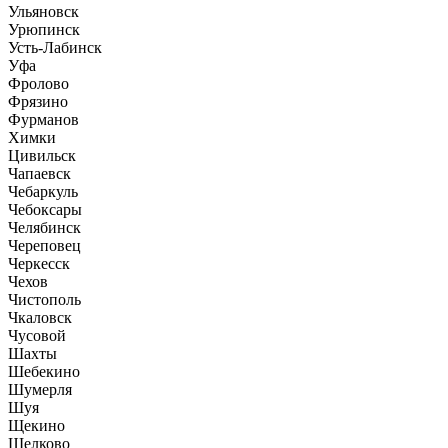
Ульяновск
Урюпинск
Усть-Лабинск
Уфа
Фролово
Фрязино
Фурманов
Химки
Цивильск
Чапаевск
Чебаркуль
Чебоксары
Челябинск
Череповец
Черкесск
Чехов
Чистополь
Чкаловск
Чусовой
Шахты
Шебекино
Шумерля
Шуя
Щекино
Щелково