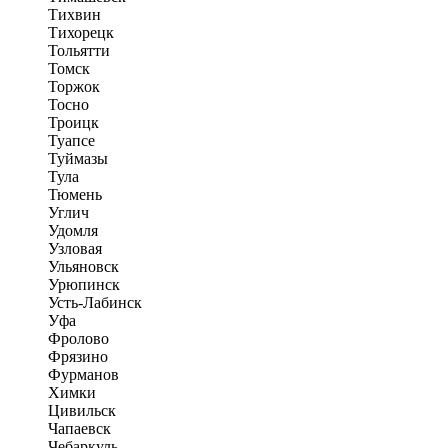
Тихвин
Тихорецк
Тольятти
Томск
Торжок
Тосно
Троицк
Туапсе
Туймазы
Тула
Тюмень
Углич
Удомля
Узловая
Ульяновск
Урюпинск
Усть-Лабинск
Уфа
Фролово
Фрязино
Фурманов
Химки
Цивильск
Чапаевск
Чебаркуль