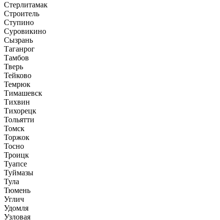
Стерлитамак
Строитель
Ступино
Суровикино
Сызрань
Таганрог
Тамбов
Тверь
Тейково
Темрюк
Тимашевск
Тихвин
Тихорецк
Тольятти
Томск
Торжок
Тосно
Троицк
Туапсе
Туймазы
Тула
Тюмень
Углич
Удомля
Узловая