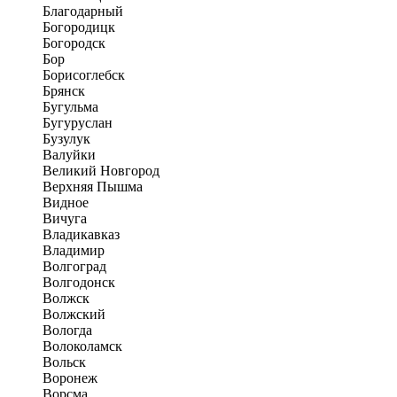
Благодарный
Богородицк
Богородск
Бор
Борисоглебск
Брянск
Бугульма
Бугуруслан
Бузулук
Валуйки
Великий Новгород
Верхняя Пышма
Видное
Вичуга
Владикавказ
Владимир
Волгоград
Волгодонск
Волжск
Волжский
Вологда
Волоколамск
Вольск
Воронеж
Ворсма