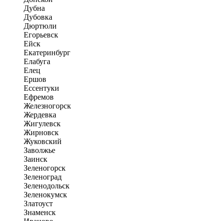
Дубна
Дубовка
Дюртюли
Егорьевск
Ейск
Екатеринбург
Елабуга
Елец
Ершов
Ессентуки
Ефремов
Железногорск
Жердевка
Жигулевск
Жирновск
Жуковский
Заволжье
Заинск
Зеленогорск
Зеленоград
Зеленодольск
Зеленокумск
Златоуст
Знаменск