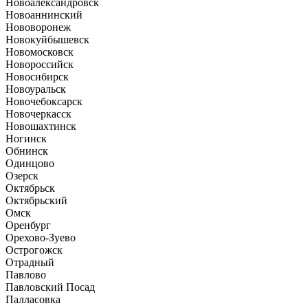
Новоалександровск
Новоаннинский
Нововоронеж
Новокуйбышевск
Новомосковск
Новороссийск
Новосибирск
Новоуральск
Новочебоксарск
Новочеркасск
Новошахтинск
Ногинск
Обнинск
Одинцово
Озерск
Октябрьск
Октябрьский
Омск
Оренбург
Орехово-Зуево
Острогожск
Отрадный
Павлово
Павловский Посад
Палласовка