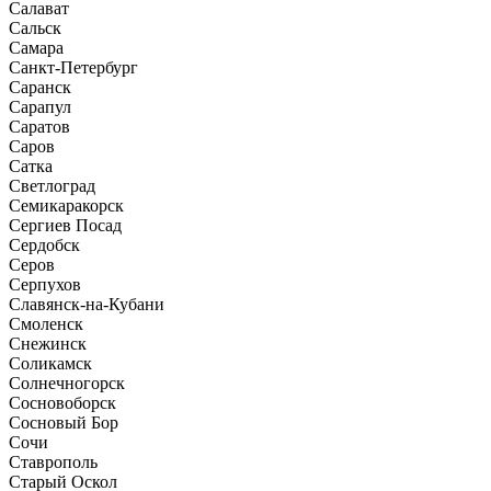
Салават
Сальск
Самара
Санкт-Петербург
Саранск
Сарапул
Саратов
Саров
Сатка
Светлоград
Семикаракорск
Сергиев Посад
Сердобск
Серов
Серпухов
Славянск-на-Кубани
Смоленск
Снежинск
Соликамск
Солнечногорск
Сосновоборск
Сосновый Бор
Сочи
Ставрополь
Старый Оскол