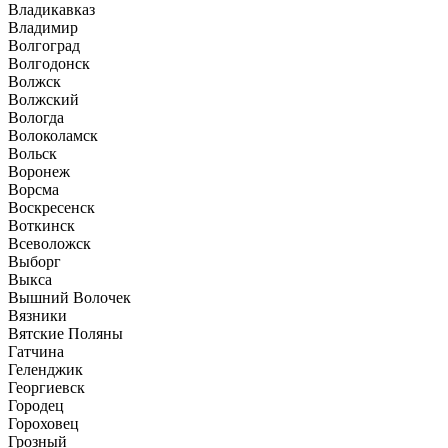
Владикавказ
Владимир
Волгоград
Волгодонск
Волжск
Волжский
Вологда
Волоколамск
Вольск
Воронеж
Ворсма
Воскресенск
Воткинск
Всеволожск
Выборг
Выкса
Вышний Волочек
Вязники
Вятские Поляны
Гатчина
Геленджик
Георгиевск
Городец
Гороховец
Грозный