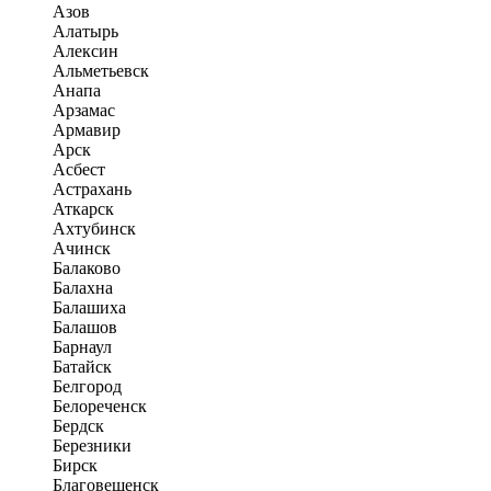
Азов
Алатырь
Алексин
Альметьевск
Анапа
Арзамас
Армавир
Арск
Асбест
Астрахань
Аткарск
Ахтубинск
Ачинск
Балаково
Балахна
Балашиха
Балашов
Барнаул
Батайск
Белгород
Белореченск
Бердск
Березники
Бирск
Благовещенск