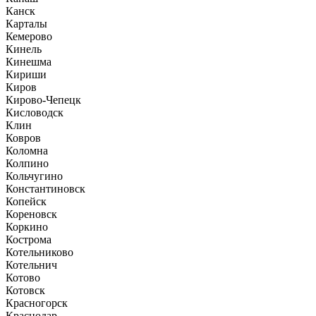
Канск
Карталы
Кемерово
Кинель
Кинешма
Кириши
Киров
Кирово-Чепецк
Кисловодск
Клин
Ковров
Коломна
Колпино
Кольчугино
Константиновск
Копейск
Кореновск
Коркино
Кострома
Котельниково
Котельнич
Котово
Котовск
Красногорск
Краснодар