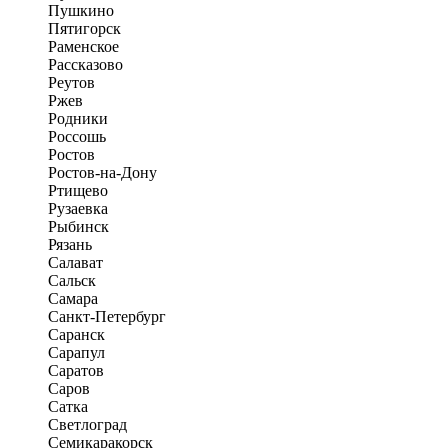
Пушкино
Пятигорск
Раменское
Рассказово
Реутов
Ржев
Родники
Россошь
Ростов
Ростов-на-Дону
Ртищево
Рузаевка
Рыбинск
Рязань
Салават
Сальск
Самара
Санкт-Петербург
Саранск
Сарапул
Саратов
Саров
Сатка
Светлоград
Семикаракорск