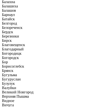
Балахна
Балашиха
Балашов
Барнаул
Батайск
Белгород
Белореченск
Бердск
Березники
Бирск
Благовещенск
Благодарный
Богородицк
Богородск
Бор
Борисоглебск
Брянск
Бугульма
Бугуруслан
Бузулук
Валуйки
Великий Новгород
Верхняя Пышма
Видное
Вичуга