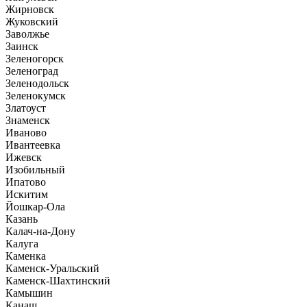
Жирновск
Жуковский
Заволжье
Заинск
Зеленогорск
Зеленоград
Зеленодольск
Зеленокумск
Златоуст
Знаменск
Иваново
Ивантеевка
Ижевск
Изобильный
Ипатово
Искитим
Йошкар-Ола
Казань
Калач-на-Дону
Калуга
Каменка
Каменск-Уральский
Каменск-Шахтинский
Камышин
Канаш