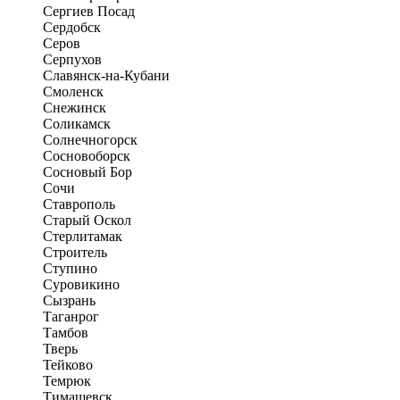
Сергиев Посад
Сердобск
Серов
Серпухов
Славянск-на-Кубани
Смоленск
Снежинск
Соликамск
Солнечногорск
Сосновоборск
Сосновый Бор
Сочи
Ставрополь
Старый Оскол
Стерлитамак
Строитель
Ступино
Суровикино
Сызрань
Таганрог
Тамбов
Тверь
Тейково
Темрюк
Тимашевск