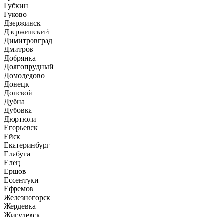
Губкин
Гуково
Дзержинск
Дзержинский
Димитровград
Дмитров
Добрянка
Долгопрудный
Домодедово
Донецк
Донской
Дубна
Дубовка
Дюртюли
Егорьевск
Ейск
Екатеринбург
Елабуга
Елец
Ершов
Ессентуки
Ефремов
Железногорск
Жердевка
Жигулевск