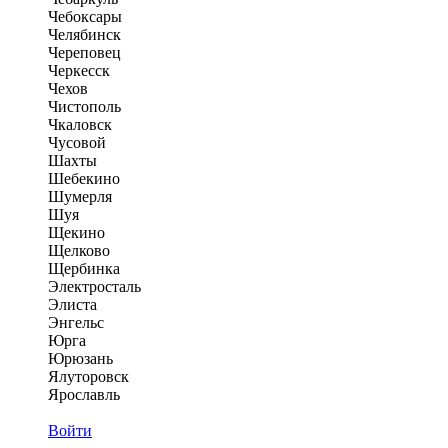
Чебоксары
Челябинск
Череповец
Черкесск
Чехов
Чистополь
Чкаловск
Чусовой
Шахты
Шебекино
Шумерля
Шуя
Щекино
Щелково
Щербинка
Электросталь
Элиста
Энгельс
Юрга
Юрюзань
Ялуторовск
Ярославль
Войти