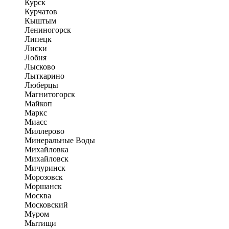
Курск
Курчатов
Кыштым
Лениногорск
Липецк
Лиски
Лобня
Лысково
Лыткарино
Люберцы
Магнитогорск
Майкоп
Маркс
Миасс
Миллерово
Минеральные Воды
Михайловка
Михайловск
Мичуринск
Морозовск
Моршанск
Москва
Московский
Муром
Мытищи