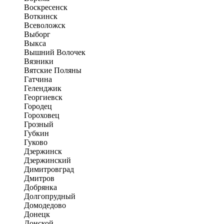
Воскресенск
Воткинск
Всеволожск
Выборг
Выкса
Вышний Волочек
Вязники
Вятские Поляны
Гатчина
Геленджик
Георгиевск
Городец
Гороховец
Грозный
Губкин
Гуково
Дзержинск
Дзержинский
Димитровград
Дмитров
Добрянка
Долгопрудный
Домодедово
Донецк
Донской