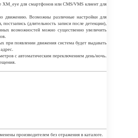
ие XM_eye для смартфонов или CMS/VMS клиент для
по движению. Возможны различные настройки для
л, постзапись (длительность записи после детекции),
анных возможностей можно существенно увеличить
ов.
ых при появлении движения система будет выдавать
 адрес.
метров с автоматическим переключением день/ночь.
вещения.
менены производителем без отражения в каталоге.