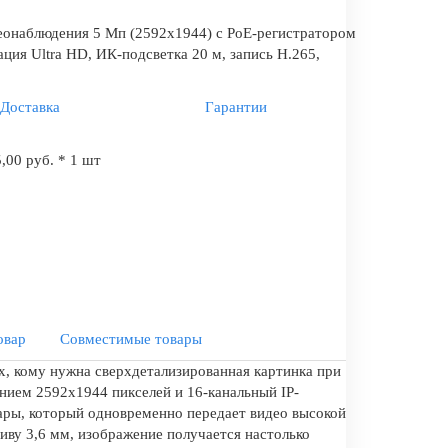
онаблюдения 5 Мп (2592x1944) с PoE-регистратором
ция Ultra HD, ИК-подсветка 20 м, запись H.265,
Доставка
Гарантии
,00 руб. * 1 шт
овар
Совместимые товары
ех, кому нужна сверхдетализированная картинка при
ением 2592x1944 пикселей и 16-канальный IP-
пары, который одновременно передает видео высокой
иву 3,6 мм, изображение получается настолько