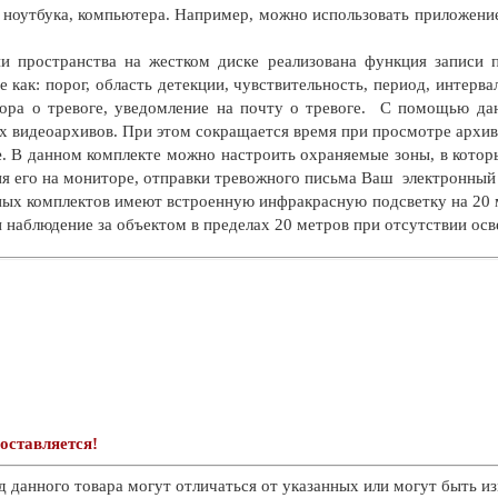
 ноутбука, компьютера. Например, можно использовать приложен
и пространства на жестком диске реализована функция записи 
е как: порог, область детекции, чувствительность, период, интерва
ора о тревоге, уведомление на почту о тревоге. С помощью д
х видеоархивов. При этом сокращается время при просмотре архив
е
. В данном комплекте можно настроить охраняемые зоны, в котор
ия его на мониторе, отправки тревожного письма Ваш электронный
ных комплектов имеют встроенную инфракрасную подсветку на 20 
 наблюдение за объектом в пределах 20 метров при отсутствии ос
оставляется!
д данного товара могут отличаться от указанных или могут быть из