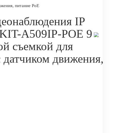
ижения, питание PoE
деонаблюдения IP
 KIT-A509IP-POE 9
ой съемкой для
 датчиком движения,