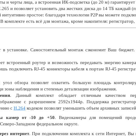
ты и черты лица, а встроенная ИК-подсветка (до 20 м) гарантирует
265 и позволяет установить два жестких диска до 14 ТБ каждый (
й интуитивно простое: благодаря технологии P2P вы можете подкл
 комплекте есть всё для монтажа, кроме накопителя: регистратор, 
 в установке. Самостоятельный монтаж сэкономит Ваш бюджет.
ет встроенный роутер и возможность передавать энергию камерам
ишь подключить RJ-45 коннекторы кабеля к портам RJ-45 регистра
 угол обзора позволит охватить большую площадь контролир
 зоны наблюдения и степенью детализации изображения.
ения
. Данный комплект обладает отличным качеством пер
зображение с разрешением 2592x1944p. Поддержка регистрато
ению с
H.264
кодеком позволят уменьшить объем архивных записей
ты камер от -10 до +50
. Видеокамеры для помещений продо
 Северо-Западном федеральном округе.
ерез интернет
. При подключении комплекта к сети Интернет, Вы