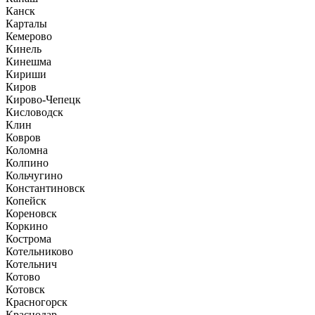
Канск
Карталы
Кемерово
Кинель
Кинешма
Кириши
Киров
Кирово-Чепецк
Кисловодск
Клин
Ковров
Коломна
Колпино
Кольчугино
Константиновск
Копейск
Кореновск
Коркино
Кострома
Котельниково
Котельнич
Котово
Котовск
Красногорск
Краснодар