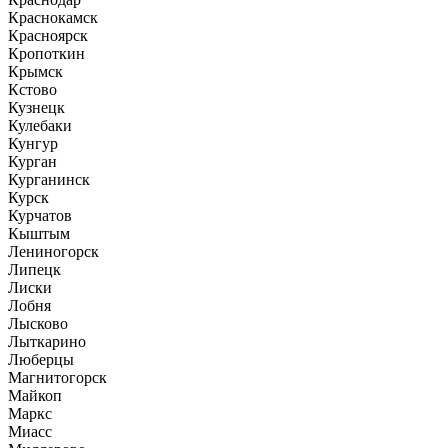
Краснокамск
Красноярск
Кропоткин
Крымск
Кстово
Кузнецк
Кулебаки
Кунгур
Курган
Курганинск
Курск
Курчатов
Кыштым
Лениногорск
Липецк
Лиски
Лобня
Лысково
Лыткарино
Люберцы
Магнитогорск
Майкоп
Маркс
Миасс