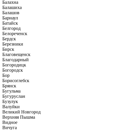
Балахна
Балашиха
Балашов
Барнаул
Батайск
Белгород
Белореченск
Бердск
Березники
Бирск
Благовещенск
Благодарный
Богородицк
Богородск
Бор
Борисоглебск
Брянск
Бугульма
Бугуруслан
Бузулук
Валуйки
Великий Новгород
Верхняя Пышма
Видное
Вичуга