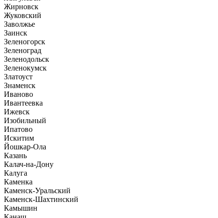
Жирновск
Жуковский
Заволжье
Заинск
Зеленогорск
Зеленоград
Зеленодольск
Зеленокумск
Златоуст
Знаменск
Иваново
Ивантеевка
Ижевск
Изобильный
Ипатово
Искитим
Йошкар-Ола
Казань
Калач-на-Дону
Калуга
Каменка
Каменск-Уральский
Каменск-Шахтинский
Камышин
Канаш