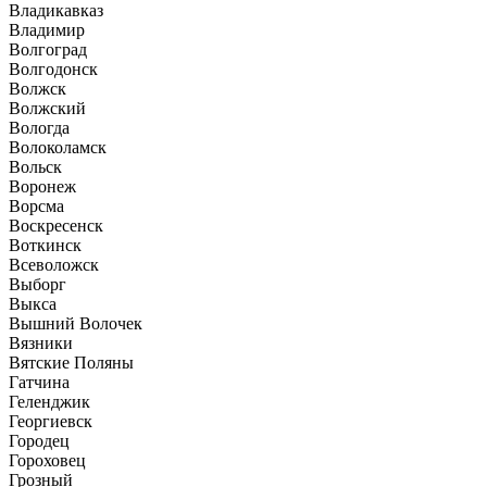
Владикавказ
Владимир
Волгоград
Волгодонск
Волжск
Волжский
Вологда
Волоколамск
Вольск
Воронеж
Ворсма
Воскресенск
Воткинск
Всеволожск
Выборг
Выкса
Вышний Волочек
Вязники
Вятские Поляны
Гатчина
Геленджик
Георгиевск
Городец
Гороховец
Грозный