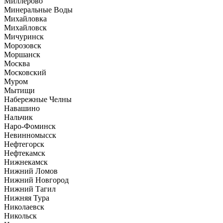
Миллерово
Минеральные Воды
Михайловка
Михайловск
Мичуринск
Морозовск
Моршанск
Москва
Московский
Муром
Мытищи
Набережные Челны
Навашино
Нальчик
Наро-Фоминск
Невинномысск
Нефтегорск
Нефтекамск
Нижнекамск
Нижний Ломов
Нижний Новгород
Нижний Тагил
Нижняя Тура
Николаевск
Никольск