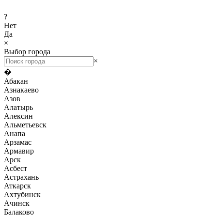
?
Нет
Да
×
Выбор города
×
�
Абакан
Азнакаево
Азов
Алатырь
Алексин
Альметьевск
Анапа
Арзамас
Армавир
Арск
Асбест
Астрахань
Аткарск
Ахтубинск
Ачинск
Балаково