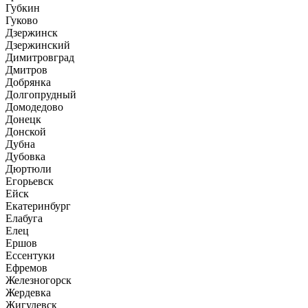
Губкин
Гуково
Дзержинск
Дзержинский
Димитровград
Дмитров
Добрянка
Долгопрудный
Домодедово
Донецк
Донской
Дубна
Дубовка
Дюртюли
Егорьевск
Ейск
Екатеринбург
Елабуга
Елец
Ершов
Ессентуки
Ефремов
Железногорск
Жердевка
Жигулевск