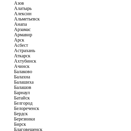
Азов
Алатырь
Алексин
Альметьевск
Анапа
Арзамас
Армавир
Арск
Асбест
Астрахань
Аткарск
Ахтубинск
Ачинск
Балаково
Балахна
Балашиха
Балашов
Барнаул
Батайск
Белгород
Белореченск
Бердск
Березники
Бирск
Благовещенск