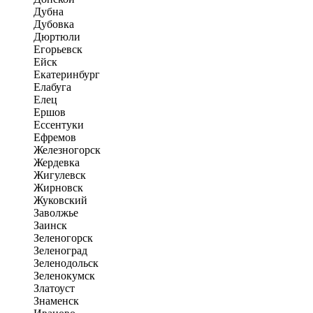
Дубна
Дубовка
Дюртюли
Егорьевск
Ейск
Екатеринбург
Елабуга
Елец
Ершов
Ессентуки
Ефремов
Железногорск
Жердевка
Жигулевск
Жирновск
Жуковский
Заволжье
Заинск
Зеленогорск
Зеленоград
Зеленодольск
Зеленокумск
Златоуст
Знаменск