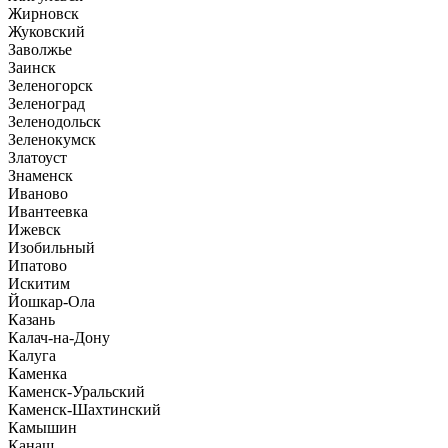
Жирновск
Жуковский
Заволжье
Заинск
Зеленогорск
Зеленоград
Зеленодольск
Зеленокумск
Златоуст
Знаменск
Иваново
Ивантеевка
Ижевск
Изобильный
Ипатово
Искитим
Йошкар-Ола
Казань
Калач-на-Дону
Калуга
Каменка
Каменск-Уральский
Каменск-Шахтинский
Камышин
Канаш