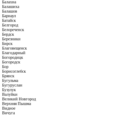
Балахна
Балашиха
Балашов
Барнаул
Батайск
Белгород
Белореченск
Бердск
Березники
Бирск
Благовещенск
Благодарный
Богородицк
Богородск
Бор
Борисоглебск
Брянск
Бугульма
Бугуруслан
Бузулук
Валуйки
Великий Новгород
Верхняя Пышма
Видное
Вичуга