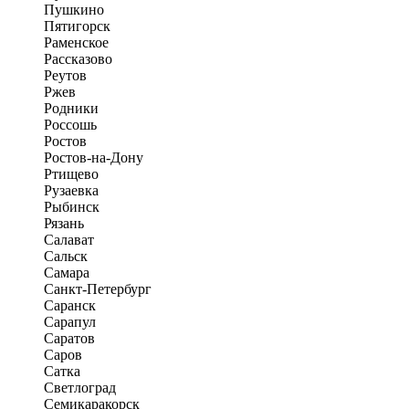
Пушкино
Пятигорск
Раменское
Рассказово
Реутов
Ржев
Родники
Россошь
Ростов
Ростов-на-Дону
Ртищево
Рузаевка
Рыбинск
Рязань
Салават
Сальск
Самара
Санкт-Петербург
Саранск
Сарапул
Саратов
Саров
Сатка
Светлоград
Семикаракорск