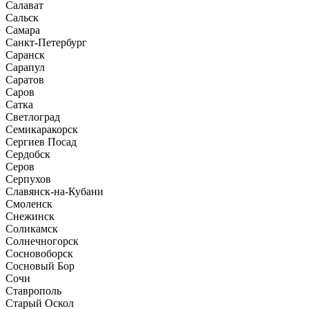
Салават
Сальск
Самара
Санкт-Петербург
Саранск
Сарапул
Саратов
Саров
Сатка
Светлоград
Семикаракорск
Сергиев Посад
Сердобск
Серов
Серпухов
Славянск-на-Кубани
Смоленск
Снежинск
Соликамск
Солнечногорск
Сосновоборск
Сосновый Бор
Сочи
Ставрополь
Старый Оскол