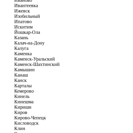
Иваново
Ивантеевка
Ижевск
Изобильный
Ипатово
Искитим
Йошкар-Ола
Казань
Калач-на-Дону
Калуга
Каменка
Каменск-Уральский
Каменск-Шахтинский
Камышин
Канаш
Канск
Карталы
Кемерово
Кинель
Кинешма
Кириши
Киров
Кирово-Чепецк
Кисловодск
Клин