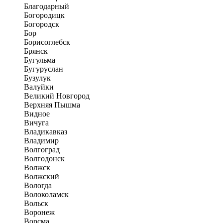
Благодарный
Богородицк
Богородск
Бор
Борисоглебск
Брянск
Бугульма
Бугуруслан
Бузулук
Валуйки
Великий Новгород
Верхняя Пышма
Видное
Вичуга
Владикавказ
Владимир
Волгоград
Волгодонск
Волжск
Волжский
Вологда
Волоколамск
Вольск
Воронеж
Ворсма