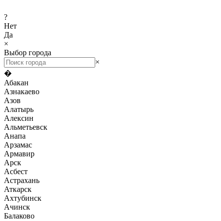
?
Нет
Да
×
Выбор города
×
�
Абакан
Азнакаево
Азов
Алатырь
Алексин
Альметьевск
Анапа
Арзамас
Армавир
Арск
Асбест
Астрахань
Аткарск
Ахтубинск
Ачинск
Балаково