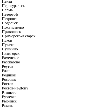
Пенза
Первоуральск
Пермь
Петергоф
Петровск
Подольск
Похвистнево
Приволжск
Приморско-Ахтарск
Псков
Пугачев
Пушкино
Пятигорск
Раменское
Рассказово
Реутов
Ржев
Родники
Россошь
Ростов
Ростов-на-Дону
Ртищево
Рузаевка
Рыбинск
Рязань