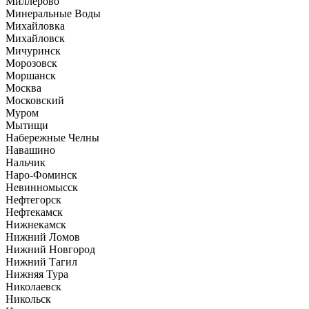
Миллерово
Минеральные Воды
Михайловка
Михайловск
Мичуринск
Морозовск
Моршанск
Москва
Московский
Муром
Мытищи
Набережные Челны
Навашино
Нальчик
Наро-Фоминск
Невинномысск
Нефтегорск
Нефтекамск
Нижнекамск
Нижний Ломов
Нижний Новгород
Нижний Тагил
Нижняя Тура
Николаевск
Никольск