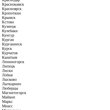
Краснокамск
Красноярск
Кропоткин
Крымск
Кстово
Кузнецк
Кулебаки
Кунгур
Курган
Курганинск
Курск
Курчатов
Кыштым
Лениногорск
Липецк
Лиски
Лобня
Лысково
Лыткарино
Люберцы
Магнитогорск
Майкоп
Маркс
Миасс