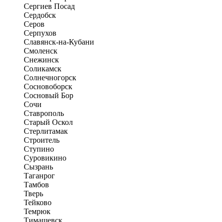
Сергиев Посад
Сердобск
Серов
Серпухов
Славянск-на-Кубани
Смоленск
Снежинск
Соликамск
Солнечногорск
Сосновоборск
Сосновый Бор
Сочи
Ставрополь
Старый Оскол
Стерлитамак
Строитель
Ступино
Суровикино
Сызрань
Таганрог
Тамбов
Тверь
Тейково
Темрюк
Тимашевск