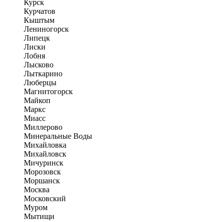
Курск
Курчатов
Кыштым
Лениногорск
Липецк
Лиски
Лобня
Лысково
Лыткарино
Люберцы
Магнитогорск
Майкоп
Маркс
Миасс
Миллерово
Минеральные Воды
Михайловка
Михайловск
Мичуринск
Морозовск
Моршанск
Москва
Московский
Муром
Мытищи