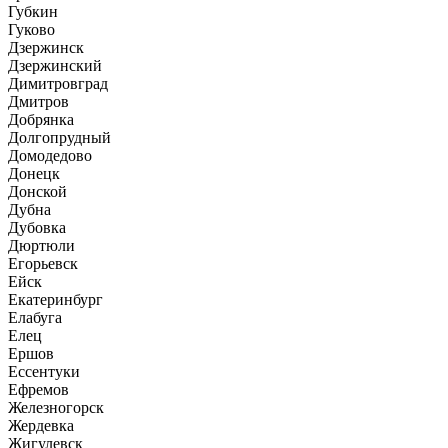
Губкин
Гуково
Дзержинск
Дзержинский
Димитровград
Дмитров
Добрянка
Долгопрудный
Домодедово
Донецк
Донской
Дубна
Дубовка
Дюртюли
Егорьевск
Ейск
Екатеринбург
Елабуга
Елец
Ершов
Ессентуки
Ефремов
Железногорск
Жердевка
Жигулевск