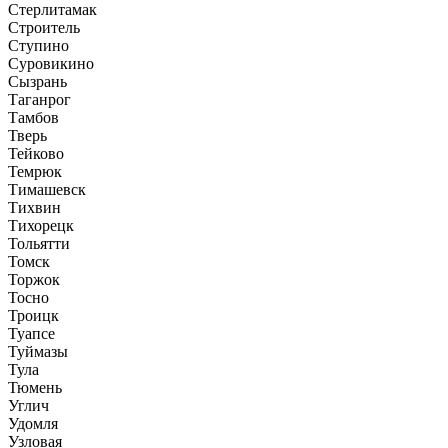
Стерлитамак
Строитель
Ступино
Суровикино
Сызрань
Таганрог
Тамбов
Тверь
Тейково
Темрюк
Тимашевск
Тихвин
Тихорецк
Тольятти
Томск
Торжок
Тосно
Троицк
Туапсе
Туймазы
Тула
Тюмень
Углич
Удомля
Узловая