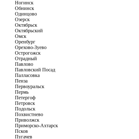
Ногинск
Обнинск
Одинцово
Озерск
Октябрьск
Октябрьский
Омск
Оренбург
Орехово-Зуево
Острогожск
Отрадный
Павлово
Павловский Посад
Палласовка
Пенза
Первоуральск
Пермь
Петергоф
Петровск
Подольск
Похвистнево
Приволжск
Приморско-Ахтарск
Псков
Пугачев