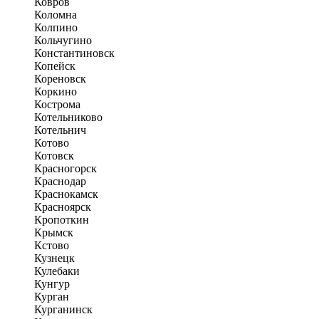
Ковров
Коломна
Колпино
Кольчугино
Константиновск
Копейск
Кореновск
Коркино
Кострома
Котельниково
Котельнич
Котово
Котовск
Красногорск
Краснодар
Краснокамск
Красноярск
Кропоткин
Крымск
Кстово
Кузнецк
Кулебаки
Кунгур
Курган
Курганинск