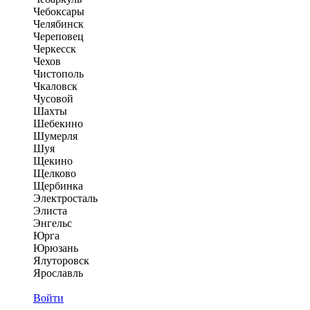
Чебоксары
Челябинск
Череповец
Черкесск
Чехов
Чистополь
Чкаловск
Чусовой
Шахты
Шебекино
Шумерля
Шуя
Щекино
Щелково
Щербинка
Электросталь
Элиста
Энгельс
Юрга
Юрюзань
Ялуторовск
Ярославль
Войти