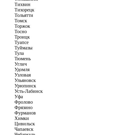
Тихвин
Тихорецк
Тольятти
Томск
Торжок
Тосно
Троицк
Туапсе
Туймазы
Тула
Тюмень
Углич
Удомля
Узловая
Ульяновск
Урюпинск
Усть-Лабинск
Уфа
Фролово
Фрязино
Фурманов
Химки
Цивильск
Чапаевск
Чебаркуль