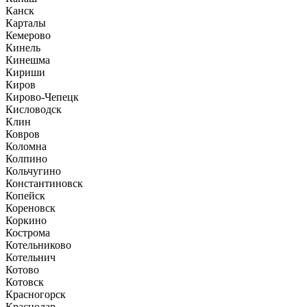
Канск
Карталы
Кемерово
Кинель
Кинешма
Кириши
Киров
Кирово-Чепецк
Кисловодск
Клин
Ковров
Коломна
Колпино
Кольчугино
Константиновск
Копейск
Кореновск
Коркино
Кострома
Котельниково
Котельнич
Котово
Котовск
Красногорск
Краснодар