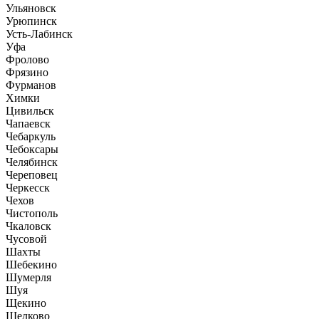
Ульяновск
Урюпинск
Усть-Лабинск
Уфа
Фролово
Фрязино
Фурманов
Химки
Цивильск
Чапаевск
Чебаркуль
Чебоксары
Челябинск
Череповец
Черкесск
Чехов
Чистополь
Чкаловск
Чусовой
Шахты
Шебекино
Шумерля
Шуя
Щекино
Щелково