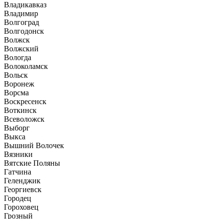
Владикавказ
Владимир
Волгоград
Волгодонск
Волжск
Волжский
Вологда
Волоколамск
Вольск
Воронеж
Ворсма
Воскресенск
Воткинск
Всеволожск
Выборг
Выкса
Вышний Волочек
Вязники
Вятские Поляны
Гатчина
Геленджик
Георгиевск
Городец
Гороховец
Грозный