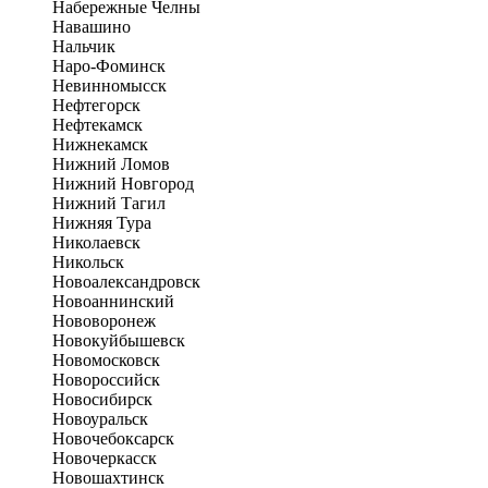
Набережные Челны
Навашино
Нальчик
Наро-Фоминск
Невинномысск
Нефтегорск
Нефтекамск
Нижнекамск
Нижний Ломов
Нижний Новгород
Нижний Тагил
Нижняя Тура
Николаевск
Никольск
Новоалександровск
Новоаннинский
Нововоронеж
Новокуйбышевск
Новомосковск
Новороссийск
Новосибирск
Новоуральск
Новочебоксарск
Новочеркасск
Новошахтинск