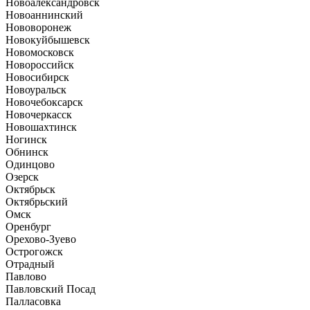
Новоалександровск
Новоаннинский
Нововоронеж
Новокуйбышевск
Новомосковск
Новороссийск
Новосибирск
Новоуральск
Новочебоксарск
Новочеркасск
Новошахтинск
Ногинск
Обнинск
Одинцово
Озерск
Октябрьск
Октябрьский
Омск
Оренбург
Орехово-Зуево
Острогожск
Отрадный
Павлово
Павловский Посад
Палласовка