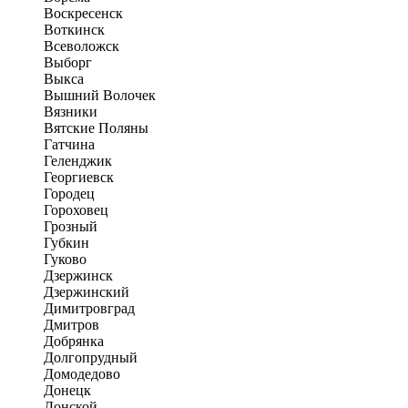
Воскресенск
Воткинск
Всеволожск
Выборг
Выкса
Вышний Волочек
Вязники
Вятские Поляны
Гатчина
Геленджик
Георгиевск
Городец
Гороховец
Грозный
Губкин
Гуково
Дзержинск
Дзержинский
Димитровград
Дмитров
Добрянка
Долгопрудный
Домодедово
Донецк
Донской